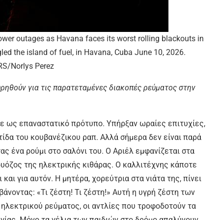
wer outages as Havana faces its worst rolling blackouts in
led the island of fuel, in Havana, Cuba June 10, 2026.
S/Norlys Perez
ρηθούν για τις παρατεταμένες διακοπές ρεύματος στην
ηκε ως επαναστατικό πρότυπο. Υπήρξαν ωραίες επιτυχίες,
τίδα του κουβανέζικου ραπ. Αλλά σήμερα δεν είναι παρά
ας ένα ρούμι στο σαλόνι του. Ο Αριέλ εμφανίζεται στα
τουόζος της ηλεκτρικής κιθάρας. Ο καλλιτέχνης κάποτε
 και για αυτόν. Η μητέρα, χορεύτρια στα νιάτα της, πίνει
βάνοντας: «Τι ζέστη! Τι ζέστη!» Αυτή η υγρή ζέστη των
ηλεκτρικού ρεύματος, οι αντλίες που τροφοδοτούν τα
ργίας. Μόνο τα γέλια των παιδιών στο δρόμο απαλύνουν