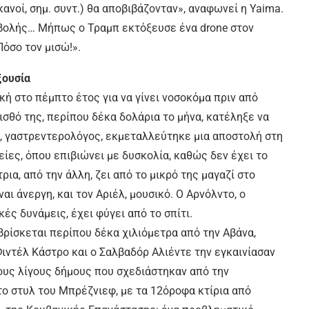
κανοί, σημ. συντ.) θα αποβιβάζονταν», αναφωνεί η Yaima.
ισβολής… Μήπως ο Τραμπ εκτόξευσε ένα drone στον
Πόσο τον μισώ!».
ξουσία
κή στο πέμπτο έτος για να γίνει νοσοκόμα πριν από
ισθό της, περίπου δέκα δολάρια το μήνα, κατέληξε να
ς, γαστρεντερολόγος, εκμεταλλεύτηκε μια αποστολή στη
ίες, όπου επιβιώνει με δυσκολία, καθώς δεν έχει το
ρια, από την άλλη, ζει από το μικρό της μαγαζί στο
αι άνεργη, και τον Αριέλ, μουσικό. Ο Αρνόλντο, ο
ές δυνάμεις, έχει φύγει από το σπίτι.
βρίσκεται περίπου δέκα χιλιόμετρα από την Αβάνα,
Φιντέλ Κάστρο και ο Σαλβαδόρ Αλιέντε την εγκαινίασαν
τους λίγους δήμους που σχεδιάστηκαν από την
ο στυλ του Μπρέζνιεφ, με τα 12όροφα κτίρια από