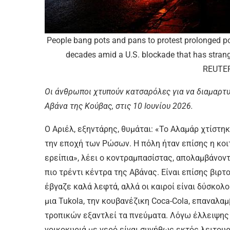
People bang pots and pans to protest prolonged po
decades amid a U.S. blockade that has strang
REUTER
Οι άνθρωποι χτυπούν κατσαρόλες για να διαμαρτυ
Αβάνα της Κούβας, στις 10 Ιουνίου 2026.
Ο Αριέλ, εξηντάρης, θυμάται: «Το Αλαμάρ χτίστ
την εποχή των Ρώσων. Η πόλη ήταν επίσης η κοι
ερείπια», λέει ο κοντραμπασίστας, απολαμβάνοντ
πιο τρέντι κέντρα της Αβάνας. Είναι επίσης βιρ
έβγαζε καλά λεφτά, αλλά οι καιροί είναι δύσκολοι
μια Tukola, την κουβανέζικη Coca-Cola, επαναλαμ
τροπικών εξαντλεί τα πνεύματα. Λόγω έλλειψης 
νοικοκυριά με νερό είναι συνήθως εκτός λειτου