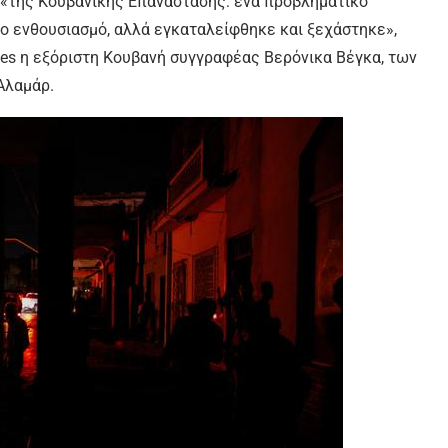
ς «της Κουβανικής Επανάστασης: ένα προβληματικό
λο ενθουσιασμό, αλλά εγκαταλείφθηκε και ξεχάστηκε»,
es η εξόριστη Κουβανή συγγραφέας Βερόνικα Βέγκα, των
Αλαμάρ.