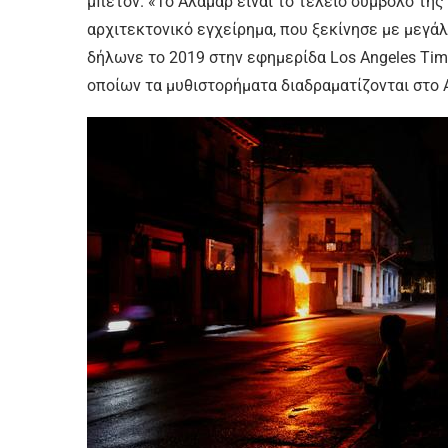
μπετόν. «Το Αλαμάρ είναι το τέλειο σύμβολο τη
αρχιτεκτονικό εγχείρημα, που ξεκίνησε με μεγά
δήλωνε το 2019 στην εφημερίδα Los Angeles Tim
οποίων τα μυθιστορήματα διαδραματίζονται στο 