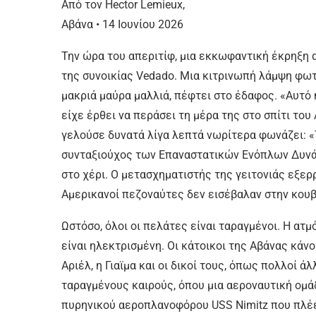
Από τον Hector Lemieux,
Αβάνα • 14 Ιουνίου 2026
Την ώρα του απεριτίφ, μια εκκωφαντική έκρηξη 
της συνοικίας Vedado. Μια κιτρινωπή λάμψη φωτ
μακριά μαύρα μαλλιά, πέφτει στο έδαφος. «Αυτό ή
είχε έρθει να περάσει τη μέρα της στο σπίτι του 
γελούσε δυνατά λίγα λεπτά νωρίτερα φωνάζει: «
συνταξιούχος των Επαναστατικών Ενόπλων Δυνάμ
στο χέρι. Ο μετασχηματιστής της γειτονιάς εξερ
Αμερικανοί πεζοναύτες δεν εισέβαλαν στην κου
Ωστόσο, όλοι οι πελάτες είναι ταραγμένοι. Η α
είναι ηλεκτρισμένη. Οι κάτοικοι της Αβάνας κάνο
Αριέλ, η Γιαϊμα και οι δικοί τους, όπως πολλοί ά
ταραγμένους καιρούς, όπου μια αεροναυτική ομ
πυρηνικού αεροπλανοφόρου USS Nimitz που πλέε