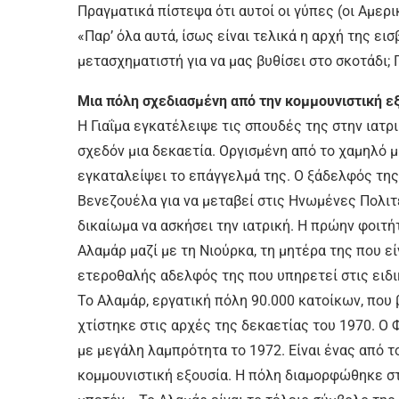
Πραγματικά πίστεψα ότι αυτοί οι γύπες (οι Αμερι
«Παρ’ όλα αυτά, ίσως είναι τελικά η αρχή της ε
μετασχηματιστή για να μας βυθίσει στο σκοτάδι; 
Μια πόλη σχεδιασμένη από την κομμουνιστική ε
Η Γιαΐμα εγκατέλειψε τις σπουδές της στην ιατρι
σχεδόν μια δεκαετία. Οργισμένη από το χαμηλό μ
εγκαταλείψει το επάγγελμά της. Ο ξάδελφός τη
Βενεζουέλα για να μεταβεί στις Ηνωμένες Πολιτε
δικαίωμα να ασκήσει την ιατρική. Η πρώην φοιτήτ
Αλαμάρ μαζί με τη Νιούρκα, τη μητέρα της που είν
ετεροθαλής αδελφός της που υπηρετεί στις ειδικ
Το Αλαμάρ, εργατική πόλη 90.000 κατοίκων, που 
χτίστηκε στις αρχές της δεκαετίας του 1970. Ο 
με μεγάλη λαμπρότητα το 1972. Είναι ένας από 
κομμουνιστική εξουσία. Η πόλη διαμορφώθηκε στ