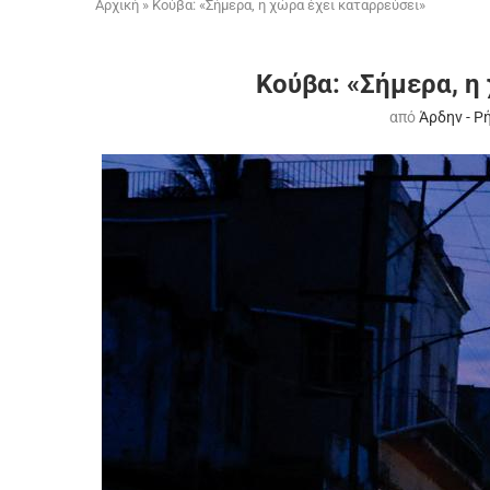
Αρχική
»
Κούβα: «Σήμερα, η χώρα έχει καταρρεύσει»
Κούβα: «Σήμερα, η
από
Άρδην - Ρ