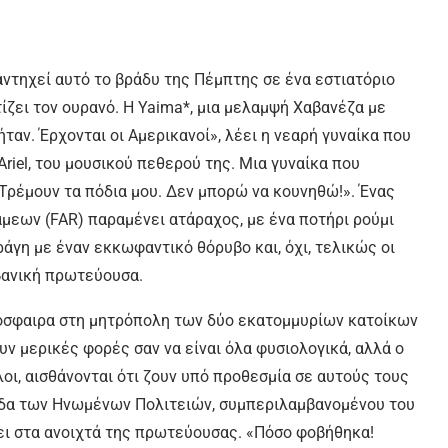
αντηχεί αυτό το βράδυ της Πέμπτης σε ένα εστιατόριο
ίζει τον ουρανό. Η Yaima*, μια μελαμψή Χαβανέζα με
ταν. Έρχονται οι Αμερικανοί», λέει η νεαρή γυναίκα που
Ariel, του μουσικού πεθερού της. Μια γυναίκα που
Τρέμουν τα πόδια μου. Δεν μπορώ να κουνηθώ!». Ένας
εων (FAR) παραμένει ατάραχος, με ένα ποτήρι ρούμι
ράγη με έναν εκκωφαντικό θόρυβο και, όχι, τελικώς οι
βανική πρωτεύουσα.
τμόσφαιρα στη μητρόπολη των δύο εκατομμυρίων κατοίκων
υν μερικές φορές σαν να είναι όλα φυσιολογικά, αλλά ο
λλοι, αισθάνονται ότι ζουν υπό προθεσμία σε αυτούς τους
άδα των Ηνωμένων Πολιτειών, συμπεριλαμβανομένου του
ι στα ανοιχτά της πρωτεύουσας. «Πόσο φοβήθηκα!