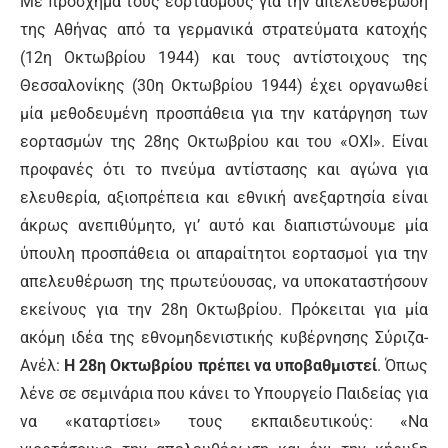
Με πρόσχημα τους εορτασμούς για την απελευθέρωση
της Αθήνας από τα γερμανικά στρατεύματα κατοχής
(12η Οκτωβρίου 1944) και τους αντίστοιχους της
Θεσσαλονίκης (30η Οκτωβρίου 1944) έχει οργανωθεί
μία μεθοδευμένη προσπάθεια για την κατάργηση των
εορτασμών της 28ης Οκτωβρίου και του «ΟΧΙ». Είναι
προφανές ότι το πνεύμα αντίστασης και αγώνα για
ελευθερία, αξιοπρέπεια και εθνική ανεξαρτησία είναι
άκρως ανεπιθύμητο, γι’ αυτό και διαπιστώνουμε μία
ύπουλη προσπάθεια οι απαραίτητοι εορτασμοί για την
απελευθέρωση της πρωτεύουσας, να υποκαταστήσουν
εκείνους για την 28η Οκτωβρίου. Πρόκειται για μία
ακόμη ιδέα της εθνομηδενιστικής κυβέρνησης Σύριζα-
Ανέλ:
Η 28η Οκτωβρίου πρέπει να υποβαθμιστεί
. Όπως
λένε σε σεμινάρια που κάνει το Υπουργείο Παιδείας για
να «καταρτίσει» τους εκπαιδευτικούς: «Να