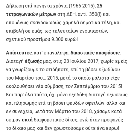
Δήλωση επί πενήντα χρόνια (1966-2015),
25
τετραγωνικών μέτρων
στη ΔΕΗ, αντί 350(!) και
επομένως σκανδαλωδώς χαμηλά δημοτικά τέλη, και
επιβολή σε εμάς, ως τελευταίων ενοικιαστών,
σχετικού προστίμου 9.300 ευρώ!
Απίστευτες
, κατ’ επανάληψη,
δικαστικές αποφάσεις
.
Διαταγή
έξωσής
μας, στις 23 Ιουλίου 2017, χωρίς εμείς
να γνωρίζουμε το οτιδήποτε, επί τη βάσει εξωδίκου
του Μαρτίου του… 2015, μετά το οποίο μάλιστα είχε
ακολουθήσει νέα σύμβαση, τον Σεπτέμβριο του 2015!
Και παρ’ όλα ταύτα, όχι μόνο εξεδόθη διαταγή εξώσεως
και πληρωμής επί τη βάσει ψευδών οφειλών, αλλά και
εν συνεχεία, μετά τον Μάρτιο του 2018, χάσαμε κατά
σειράν
επτά
διαφορετικές δίκες, ενώ ήταν προφανές
το δίκαιο μας και δεν χρωστούσαμε ούτε ένα ευρώ!