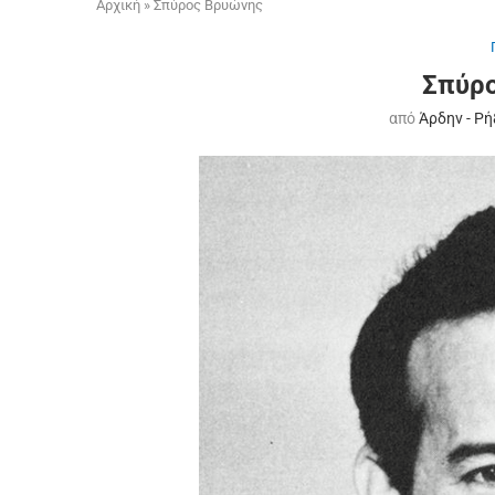
Αρχική
»
Σπύρος Βρυώνης
Σπύρ
από
Άρδην - Ρή