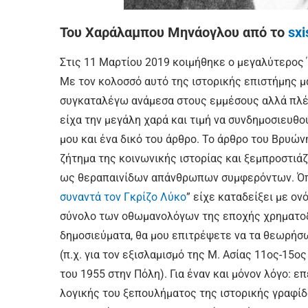
Του Χαράλαμπου Μηνάογλου από το
sx
Στις 11 Μαρτίου 2019 κοιμήθηκε ο μεγαλύτερος 
Με τον κολοσσό αυτό της ιστορικής επιστήμης μ
συγκαταλέγω ανάμεσα στους εμμέσους αλλά πλέο
είχα την μεγάλη χαρά και τιμή να συνδημοσιευθο
μου και ένα δικό του άρθρο. Το άρθρο του Βρυών
ζήτημα της κοινωνικής ιστορίας και ξεμπροστιά
ως θεραπαινίδων απάνθρωπων συμφερόντων. Όπως
συναντά τον Γκρίζο Λύκο
” είχε καταδείξει με ο
σύνολο των οθωμανολόγων της εποχής χρηματοδο
δημοσιεύματα, θα μου επιτρέψετε να τα θεωρήσ
(π.χ. για τον εξισλαμισμό της Μ. Ασίας 11ος-15ο
του 1955 στην Πόλη). Για έναν και μόνον λόγο: 
λογικής του ξεπουλήματος της ιστορικής γραφίδα