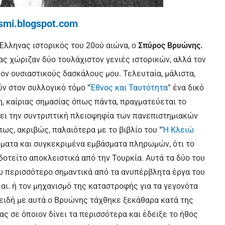
ismi.blogspot.com
Έλληνας ιστορικός του 20ού αιώνα, ο
Σπύρος Βρυώνης.
ας χώριζαν δύο τουλάχιστον γενιές ιστορικών, αλλά τον
ν ουσιαστικούς δασκάλους μου. Τελευταία, μάλιστα,
ύν στον συλλογικό τόμο “
Έθνος και Ταυτότητα
” ένα δικό
η, καίριας σημασίας όπως πάντα, πραγματεύετα
ι το
ζει την συντριπτική πλειοψηφία των πανεπιστημιακών
, ακριβώς, παλαιότερα με το βιβλίο του “
Ἡ Κλειώ
νόματα και συγκεκριμένα εμβάσματα πληρωμών, ότι το
τείτο αποκλειστικά από την Τουρκία. Αυτά τα δύο του
ω περισσότερο σημαντικά από τα ανυπέρβλητα έργα του
ς αι. ή τον μηχανισμό της καταστροφής για τα γεγονότα
επειδή με αυτά ο Βρυώνης τάχθηκε ξεκάθαρα κατά της
ς σε όποιον δίνει τα περισσότερα και έδειξε το ήθος