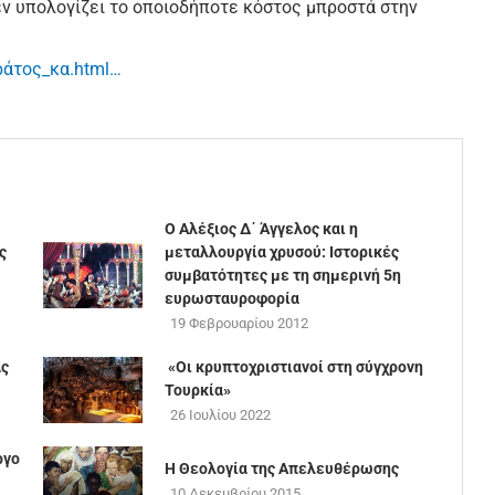
εν υπολογίζει το οποιοδήποτε κόστος μπροστά στην
κράτος_κα.html…
Ο Αλέξιος Δ΄ Άγγελος και η
ς
μεταλλουργία χρυσού: Ιστορικές
συμβατότητες με τη σημερινή 5η
ευρωσταυροφορία
19 Φεβρουαρίου 2012
ας
«Οι κρυπτοχριστιανοί στη σύγχρονη
Τουρκία»
26 Ιουλίου 2022
ργο
Η Θεολογία της Απελευθέρωσης
10 Δεκεμβρίου 2015