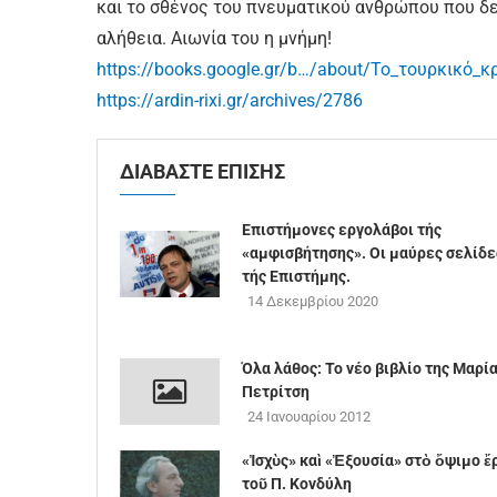
και το σθένος του πνευματικού ανθρώπου που δ
αλήθεια. Αιωνία του η μνήμη!
https://books.google.gr/b…/about/Το_τουρκικό_
https://ardin-rixi.gr/archives/2786
ΔΙΑΒΑΣΤΕ ΕΠΙΣΗΣ
Επιστήμονες εργολάβοι τής
«αμφισβήτησης». Οι μαύρες σελίδε
τής Επιστήμης.
14 Δεκεμβρίου 2020
Όλα λάθος: Το νέο βιβλίο της Μαρί
Πετρίτση
24 Ιανουαρίου 2012
«Ἰσχὺς» καὶ «Ἐξουσία» στὸ ὄψιμο ἔ
τοῦ Π. Κονδύλη