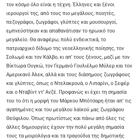
τον κόσμο όλο είναι η τέχνη. Έλληνες και ξένοι
ιερουργοί της, από τους πιο μεγάλους, ποιητές,
πεζογράφοι, ζωγράφοι, γλύπτες και μουσουργοί,
εμπνεύστηκαν και απαθανάτισαν το ηρωικό του
μεγαλείο. Θα αναφέρω, πολύ ενδεικτικά, το
πατριαρχικό δίδυμο της νεοελληνικής ποίησης, τον
Σολωμό και τον Κάλβο, κι απ’ τους ξένους, μαζί με τον
Βίκτωρα Ουγκώ, τον Γερμανό Γουλιέλμο Μύλερ και τον
Αμερικανό Άλεκ, αλλά και τους διάσημους ζωγράφους
και γλύπτες, όπως ο Ντελακρουά, ο Λιπαρίνι, ο Σεφέρ
και ο Νταβίντ ντ’ Ανζέ. Προφανώς κι έχει τη σημασία
του το ότι η μορφή του Μάρκου Μπότσαρη ήταν απ’ τις
αγαπημένες και του μεγάλου λαϊκού μας ζωγράφου
Θεόφιλου. Όπως πρωτίστως και πάνω από όλες τις
άλλες δημιουργίες έχουν την πολύ μεγάλη σημασία
τους τα μοιρολόγια και τα τραγούδια της δημοτικής