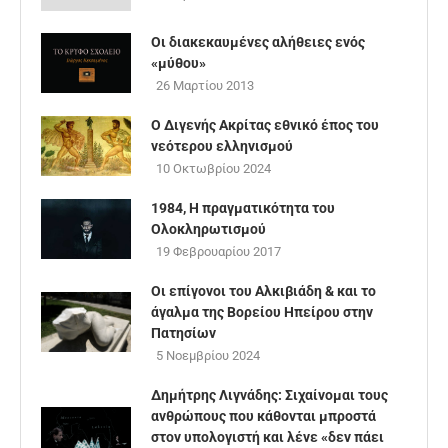
Οι διακεκαυμένες αλήθειες ενός
«μύθου»
26 Μαρτίου 2013
Ο Διγενής Ακρίτας εθνικό έπος του
νεότερου ελληνισμού
10 Οκτωβρίου 2024
1984, Η πραγματικότητα του
Ολοκληρωτισμού
19 Φεβρουαρίου 2017
Οι επίγονοι του Αλκιβιάδη & και το
άγαλμα της Βορείου Ηπείρου στην
Πατησίων
5 Νοεμβρίου 2024
Δημήτρης Λιγνάδης: Σιχαίνομαι τους
ανθρώπους που κάθονται μπροστά
στον υπολογιστή και λένε «δεν πάει