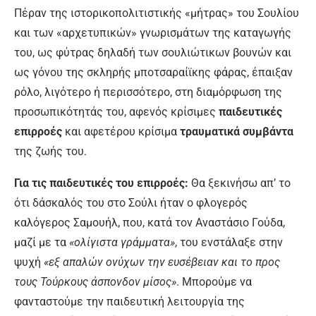
Πέραν της ιστορικοπολιτιστικής «μήτρας» του Σουλίου
και των «αρχετυπικών» γνωρισμάτων της καταγωγής
του, ως φύτρας δηλαδή των σουλιώτικων βουνών και
ως γόνου της σκληρής μποτσαραίϊκης φάρας, έπαιξαν
ρόλο, λιγότερο ή περισσότερο, στη διαμόρφωση της
προσωπικότητάς του, αφενός κρίσιμες
παιδευτικές
επιρροές
και αφετέρου κρίσιμα
τραυματικά συμβάντα
της ζωής του.
Για τις παιδευτικές του επιρροές:
Θα ξεκινήσω απ’ το
ότι δάσκαλός του στο Σούλι ήταν ο φλογερός
καλόγερος Σαμουήλ, που, κατά τον Αναστάσιο Γούδα,
μαζί με τα
«ολίγιστα γράμματα»
, του ενστάλαξε στην
ψυχή
«εξ απαλών ονύχων την ευσέβειαν και το προς
τους Τούρκους άσπονδον μίσος»
. Μπορούμε να
φανταστούμε την παιδευτική λειτουργία της