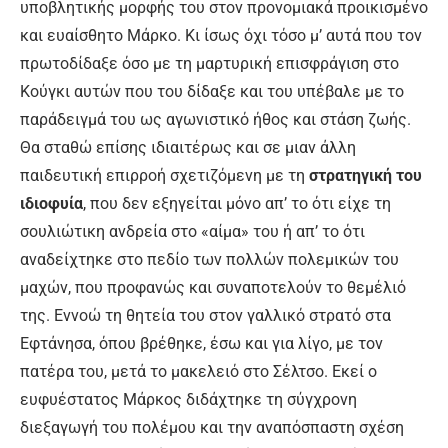
υποβλητικής μορφής του στον προνομιακά προικισμένο
και ευαίσθητο Μάρκο. Κι ίσως όχι τόσο μ’ αυτά που τον
πρωτοδίδαξε όσο με τη μαρτυρική επισφράγιση στο
Κούγκι αυτών που του δίδαξε και του υπέβαλε με το
παράδειγμά του ως αγωνιστικό ήθος και στάση ζωής.
Θα σταθώ επίσης ιδιαιτέρως και σε μιαν άλλη
παιδευτική επιρροή σχετιζόμενη με τη
στρατηγική του
ιδιοφυία
, που δεν εξηγείται μόνο απ’ το ότι είχε τη
σουλιώτικη ανδρεία στο «αίμα» του ή απ’ το ότι
αναδείχτηκε στο πεδίο των πολλών πολεμικών του
μαχών, που προφανώς και συναποτελούν το θεμέλιό
της. Εννοώ τη θητεία του στον γαλλικό στρατό στα
Εφτάνησα, όπου βρέθηκε, έσω και για λίγο, με τον
πατέρα του, μετά το μακελειό στο Σέλτσο. Εκεί ο
ευφυέστατος Μάρκος διδάχτηκε τη σύγχρονη
διεξαγωγή του πολέμου και την αναπόσπαστη σχέση