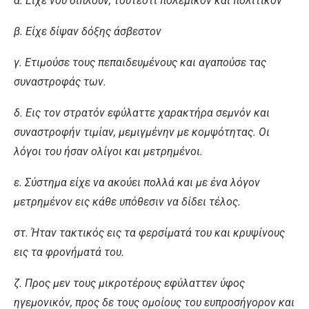
α. Είχε νου διπλούν, τουτέστι πολεμικόν και πολιτικόν
β. Είχε δίψαν δόξης άσβεστον
γ. Ετιμούσε τους πεπαιδευμένους και αγαπούσε τας
συναστροφάς των.
δ. Εις τον στρατόν εφύλαττε χαρακτήρα σεμνόν και
συναστροφήν τιμίαν, μεμιγμένην με κομψότητας. Οι
λόγοι του ήσαν ολίγοι και μετρημένοι.
ε. Σύστημα είχε να ακούει πολλά και με ένα λόγον
μετρημένον εις κάθε υπόθεσιν να δίδει τέλος.
στ. Ήταν τακτικός εις τα φερσίματά του και κρυψίνους
εις τα φρονήματά του.
ζ. Προς μεν τους μικροτέρους εφύλαττεν ύφος
ηγεμονικόν, προς δε τους ομοίους του ευπροσήγορον και