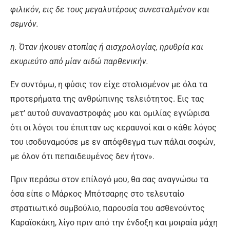
φιλικόν, εις δε τους μεγαλυτέρους συνεσταλμένον και
σεμνόν.
η. Όταν ήκουεν ατοπίας ή αισχρολογίας, ηρυθρία και
εκυριεύτο από μίαν αιδώ παρθενικήν.
Εν συντόμω, η φύσις τον είχε στολισμένον με όλα τα
προτερήματα της ανθρώπινης τελειότητος. Εις τας
μετ’ αυτού συναναστροφάς μου και ομιλίας εγνώρισα
ότι οι λόγοι του έπιπταν ως κεραυνοί και ο κάθε λόγος
του ισοδυναμούσε με εν απόφθεγμα των πάλαι σοφών,
με όλον ότι πεπαιδευμένος δεν ήτον».
Πριν περάσω στον επίλογό μου, θα σας αναγνώσω τα
όσα είπε ο Μάρκος Μπότσαρης στο τελευταίο
στρατιωτικό συμβούλιο, παρουσία του ασθενούντος
Καραϊσκάκη, λίγο πριν από την ένδοξη και μοιραία μάχη