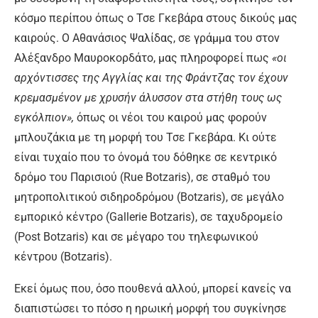
κόσμο περίπου όπως ο Τσε Γκεβάρα στους δικούς μας
καιρούς. Ο Αθανάσιος Ψαλίδας, σε γράμμα του στον
Αλέξανδρο Μαυροκορδάτο, μας πληροφορεί πως
«οι
αρχόντισσες της Αγγλίας και της Φράντζας τον έχουν
κρεμασμένον με χρυσήν άλυσσον στα στήθη τους ως
εγκόλπιον»,
όπως οι νέοι του καιρού μας φορούν
μπλουζάκια με τη μορφή του Τσε Γκεβάρα. Κι ούτε
είναι τυχαίο που το όνομά του δόθηκε σε κεντρικό
δρόμο του Παρισιού (Rue Botzaris), σε σταθμό του
μητροπολιτικού σιδηροδρόμου (Botzaris), σε μεγάλο
εμπορικό κέντρο (Gallerie Botzaris), σε ταχυδρομείο
(Post Botzaris) και σε μέγαρο του τηλεφωνικού
κέντρου (Botzaris).
Εκεί όμως που, όσο πουθενά αλλού, μπορεί κανείς να
διαπιστώσει το πόσο η ηρωική μορφή του συγκίνησε