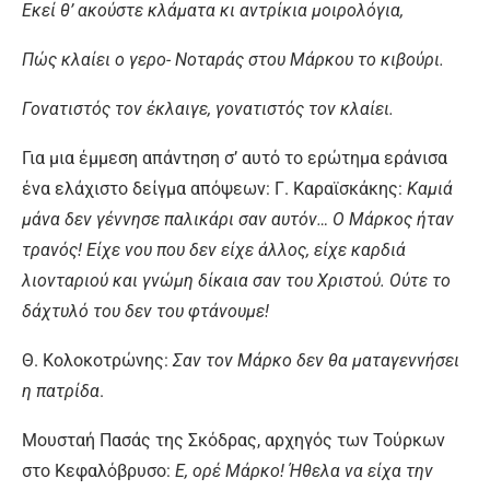
Εκεί θ’ ακούστε κλάματα κι αντρίκια μοιρολόγια,
Πώς κλαίει ο γερο- Νοταράς στου Μάρκου το κιβούρι.
Γονατιστός τον έκλαιγε, γονατιστός τον κλαίει.
Για μια έμμεση απάντηση σ’ αυτό το ερώτημα εράνισα
ένα ελάχιστο δείγμα απόψεων: Γ. Καραϊσκάκης:
Καμιά
μάνα δεν γέννησε παλικάρι σαν αυτόν… Ο Μάρκος ήταν
τρανός! Είχε νου που δεν είχε άλλος, είχε καρδιά
λιονταριού και γνώμη δίκαια σαν του Χριστού. Ούτε το
δάχτυλό του δεν του φτάνουμε!
Θ. Κολοκοτρώνης:
Σαν τον Μάρκο δεν θα ματαγεννήσει
η πατρίδα
.
Μουσταή Πασάς της Σκόδρας, αρχηγός των Τούρκων
στο Κεφαλόβρυσο:
Ε, ορέ Μάρκο! Ήθελα να είχα την