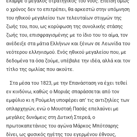
έλαμψε ο μεγάλος στρατηγικός του νους. Επειδή όμως
ο χρόνος δεν το επιτρέπει, θα αρκεστώ στην υπόμνηση
του ηθικού μεγαλείου των τελευταίων στιγμών της
ζωής του, που, ως κορύφωση της συνολικής στάσης
ζωής του, επισφραγισμένης με το ίδιο του το αίμα, τον
ανέδειξε στα μάτια Ελλήνων και ξένων σε Λεωνίδα του
νεότερου ελληνισμού. Ενός ηθικού μεγαλείου που, με
δεδομένα τα όσα ζούμε, υπέβαλε την ιδέα, αλλά και τον
τίτλο της ομιλίας που ακούτε.
Στα μέσα του 1823, με την Επανάσταση να έχει τεθεί
εν κινδύνω, καθώς ο Μοριάς σπαράσσεται από τον
εμφύλιο κι η Ρούμελη υποφέρει απ’ τις αντιζηλίες των
οπλαρχηγών, ενώ ο Μουσταή Πασάς επελαύνει με
μεγάλες δυνάμεις στη Δυτική Στερεά, ο
πρωτοκαπετάνιος του αγώνα Μάρκος Μπότσαρης
δίνει, ως φυσικός ηγέτης του εγερμένου έθνους,