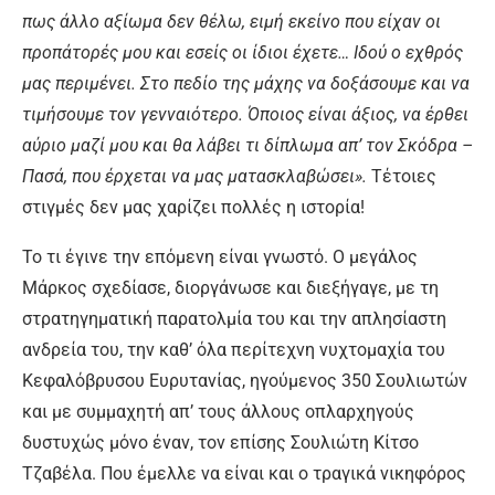
πως άλλο αξίωμα δεν θέλω, ειμή εκείνο που είχαν οι
προπάτορές μου και εσείς οι ίδιοι έχετε… Ιδού ο εχθρός
μας περιμένει. Στο πεδίο της μάχης να δοξάσουμε και να
τιμήσουμε τον
γενναιότερο. Όποιος είναι άξιος, να έρθει
αύριο μαζί μου και θα λάβει τι δίπλωμα απ’ τον Σκόδρα –
Πασά, που έρχεται να μας ματασκλαβώσει».
Τέτοιες
στιγμές δεν μας χαρίζει πολλές η ιστορία!
Το τι έγινε την επόμενη είναι γνωστό. Ο μεγάλος
Μάρκος σχεδίασε, διοργάνωσε και διεξήγαγε, με τη
στρατηγηματική παρατολμία του και την απλησίαστη
ανδρεία του, την καθ’ όλα περίτεχνη νυχτομαχία του
Κεφαλόβρυσου Ευρυτανίας, ηγούμενος 350 Σουλιωτών
και με συμμαχητή απ’ τους άλλους οπλαρχηγούς
δυστυχώς μόνο έναν, τον επίσης Σουλιώτη Κίτσο
Τζαβέλα. Που έμελλε να είναι και ο τραγικά νικηφόρος