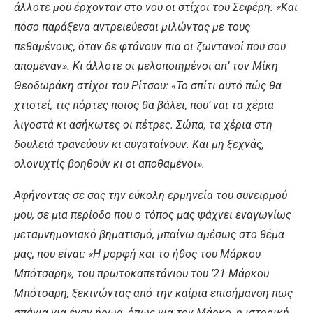
άλλοτε μου έρχονταν στο νου οι στίχοι του Σεφέρη: «Και
πόσο παράξενα αντρειεύεσαι μιλώντας με τους
πεθαμένους, όταν δε φτάνουν πια οι ζωντανοί που σου
απομέναν». Κι άλλοτε οι μελοποιημένοι απ’ τον Μίκη
Θεοδωράκη στίχοι του Ρίτσου: «Το σπίτι αυτό πώς θα
χτιστεί, τις πόρτες ποιος θα βάλει, που’ ναι τα χέρια
λιγοστά κι ασήκωτες οι πέτρες. Σώπα, τα χέρια στη
δουλειά τρανεύουν κι αυγαταίνουν. Και μη ξεχνάς,
ολονυχτίς βοηθούν κι οι αποθαμένοι».
Αφήνοντας σε σας την εύκολη ερμηνεία του συνειρμού
μου, σε μια περίοδο που ο τόπος μας ψάχνει εναγωνίως
μεταμνημονιακό βηματισμό, μπαίνω αμέσως στο θέμα
μας, που είναι: «Η μορφή και το ήθος του Μάρκου
Μπότσαρη», του πρωτοκαπετάνιου του ’21 Μάρκου
Μπότσαρη, ξεκινώντας από την καίρια επισήμανση πως
σπάνια για έναν ήρωα, όπως για τον Μάρκο, η ιστορική