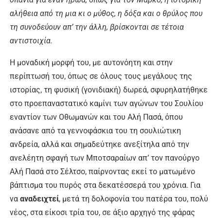
αλήθεια από τη μια κι ο μύθος, η δόξα και ο θρύλος που
τη συνοδεύουν απ’ την άλλη, βρίσκονται σε τέτοια
αντιστοιχία.
Η μοναδική μορφή του, με αυτονόητη και στην
περίπτωσή του, όπως σε όλους τους μεγάλους της
ιστορίας, τη φυσική (γονιδιακή) δωρεά, σφυρηλατήθηκε
στο προεπαναστατικό καμίνι των αγώνων του Σουλίου
εναντίον των Οθωμανών και του Αλή Πασά, όπου
ανάσανε από τα γεννοφάσκια του τη σουλιώτικη
ανδρεία, αλλά και σημαδεύτηκε ανεξίτηλα από την
ανελέητη σφαγή των Μποτσαραίων απ’ τον πανούργο
Αλή Πασά στο Σέλτσο, παίρνοντας εκεί το ματωμένο
βάπτισμα του πυρός στα δεκατέσσερά του χρόνια. Για
να
αναδειχτεί
, μετά τη δολοφονία του πατέρα του, πολύ
νέος, στα είκοσι τρία του, σε άξιο αρχηγό της φάρας