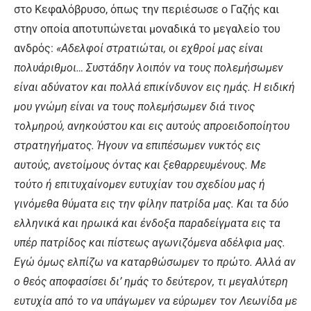
στο Κεφαλόβρυσο, όπως την περιέσωσε ο Γαζής και
στην οποία αποτυπώνεται μοναδικά το μεγαλείο του
ανδρός:
«Αδελφοί στρατιώται, οι εχθροί μας είναι
πολυάριθμοι… Συστάδην λοιπόν να τους πολεμήσωμεν
είναι αδύνατον και πολλά επικίνδυνον εις ημάς. Η ειδική
μου γνώμη είναι να τους πολεμήσωμεν διά τινος
τολμηρού, ανηκούστου και εις αυτούς απροειδοποίητου
στρατηγήματος. Ήγουν να επιπέσωμεν νυκτός εις
αυτούς, ανετοίμους όντας και ξεθαρρευμένους. Με
τούτο ή επιτυχαίνομεν ευτυχίαν του σχεδίου μας ή
γινόμεθα θύματα εις την φίλην πατρίδα μας. Και τα δύο
ελληνικά και ηρωικά και ένδοξα παραδείγματα εις τα
υπέρ πατρίδος και πίστεως αγωνιζόμενα αδέλφια μας.
Εγώ όμως ελπίζω να καταρθώσωμεν το πρώτο. Αλλά αν
ο θεός αποφασίσει δι’ ημάς το δεύτερον, τι μεγαλύτερη
ευτυχία από το να υπάγωμεν να εύρωμεν τον Λεωνίδα με