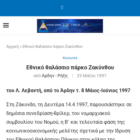
Αρχική
»
Εθνικό θαλάσσιο πάρκο Ζακύνθου
Κοινωνία
Εθνικό θαλάσσιο πάρκο Ζακύνθου
από
Άρδην - Ρήξη
23 Μαΐου 1997
του Λ. Λεβαντή, από το Άρδην τ. 8 Μάιος-Ιούνιος 1997
Στη Ζάκυνᾶο, τη Δευτέρα 14.4.1997, παρουσιάστηκε σε
δημόσια συνεδρίαση-θρίλερ, του νομαρχιακού
συµβουλίου του Νομού, η Β᾽ και τελευταία φάση της
κοινωνικοοικονοµικής μελέτης σχετικά µε την Ιδρυση
του Εθνικού Θαλάσσιου Πάρκου στον κόλπο της