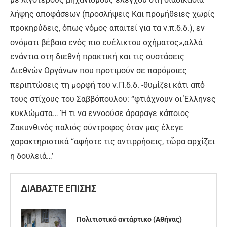
λήψης αποφάσεων (προσλήψεις Και προµήθειες χωρίς
προκηρύδεις, όπως νόμος απαιτεί για τα ν.π.δ.δ.), εν
ονόματι βέβαια ενός πιο ευέλικτου σχήµατος»,αλλά
ενάντια στη διεθνή πρακτική και τις συστάσεις
Διεθνών Οργάνων που προτιμούν σε παρόμοιες
περιπτώσεις τη µορφή του ν.Π.δ.δ. -θυμίζει κάτι απὀ
τους στίχους του Σαββόπουλου: “φτιάχνουν οι Έλληνες
κυκλώματα… Ἡ τι να εννοούσε άραραγε κάποιος
Ζακυνθινός παλιός σύντροφος όταν µας έλεγε
χαρακτηριστικά “αφήστε τις αντιρρήσεις, τὦρα αρχίζει
η δουλειά…’
ΔΙΑΒΑΣΤΕ ΕΠΙΣΗΣ
Πολιτιστικό αντάρτικο (Αθήνας)