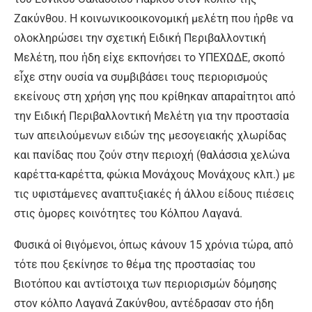
Ζακύνθου. Η κοινωνικοοικονοµική µελέτη που ἠρθε να
ολοκληρώσει την σχετική Ειδική Περιβαλλοντική
Μελέτη, που ἠδη εἰχε εκπονήσει το ΥΠΕΧΩΔΕ, σκοπό
εἶχε στην ουσία να συµβιβάσει τους περιορισμούς
εκείνους στη χρήση γης που κρίθηκαν απαραἰτητοι από
την Ειδική Περιβαλλοντική Μελέτη για την προστασία
των απειλούμενων ειδών της µεσογειακής χλωρίδας
και πανίδας που ζούν στην περιοχή (θαλάσσια χελώνα
καρέττα-καρέττα, φώκια Μονάχους Μονάχους κλπ.) µε
τις υφιστάμενες αναπτυξιακές ή άλλου είδους πιέσεις
στις ὁμορες κοινότητες του Κόλπου Λαγανά.
Φυσικά οἱ θιγόμενοι, όπως κάνουν 15 χρόνια τώρα, απὀ
τότε που ξεκίνησε το θέμα της προστασίας του
Βιοτόπου και αντίστοιχα των περιορισμών δόµησης
στον κόλπο Λαγανά Ζακύνθου, αντέδρασαν στο ήδη