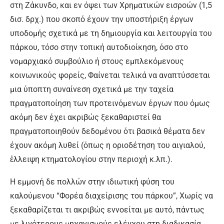
στη Ζάκυνδο, και εν όψει των Χρηματικών εισροών (1,5
δισ. δρχ.) που σκοπό έχουν την υποστήριξη έργων
υποδομής σχετικά µε τη δηµιουργία και λειτουργία του
πάρκου, τόσο στην τοπική αυτοδιοίκηση, όσο στο
νομαρχιακό συμβούλιο ή στους εμπλεκόμενους
κοινωνικούς φορείς, Φαίνεται τελικά να αναπτύσσεται
µια ύποπτη συναίνεση σχετικά µε την ταχεία
πραγματοποίηση των προτεινόμενων έργων που όμως
ακόµη δεν έχει ακριβώς ξεκαθαριστεί θα
πραγµατοποιηθούν δεδομένου ότι βασικά θέματα δεν
έχουν ακόµη λυθεί (όπως η οριοδέτηση του αιγιαλού,
ἑλλειψη κτηµατολογίου στην περιοχή κ.λπ.).
Η εμμονή δε πολλών στην ιδιωτική φύση του
καλούμενου “Φορέα διαχείρισης του πάρκου”, Χωρίς να
ξεκαθαρίζεται τι ακριβώς εννοείται µε αυτό, πάντως
µε λιγότερους μηχανισμούς ελέγχου στη διαδικασία