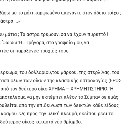
αβάσω με το µάτι καρφωμένο απέναντι, στον άδειο τοίχο ;
άστρα !..»
ου µάτια ; Τα άστρα τρέµουν, σα να έχουν πυρεττό !
… Όωωω Ἡ… Γρήγορα, στο γραφείο µου, να
τές οι παράξενες τροχιές τους
ρέωµα, του δολλαρίου,του µάρκου, της στερλίνας, του
άστασπ όλων των οίκων της κλασσικής αστρολογίας (ΕΡΩΣ
 από τον δεύτερο οίκο ΧΡΗΜΑ – ΧΡΗΜΗΤΙΣΤΗΡΙΟ. Ἡ
 αποτέλεσµα να μην εκπέμπει πλέον το Σύμπαν σε εµάς,
ουθείται από την επιδείνωσπ των δεικτών κάθε είδους
 κόσµου. Ὡς προς την υλική πλευρά, εκείπου ρέει το
ο δεύτερος οίκος κατακτά νέο θρίαμβο.