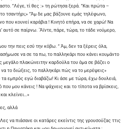
στο. “Λέγε, τί θες :» τη ρώτησα ξερά. “Και πρώτα –
ο τσαντήρι;» “Ἀμ δε µας βάζουνε εμάς τηλέφωνο,
νο που κουνεί καράβια ! Κινητό επήρα, να σε χαρώ! Να
ι’ αυτό σε παίρνω. ΄Ἀϊντε, πάρε, τώρα, το τάδε νούμερο,
ου την πεις εσύ την κόβω. “ Ἀμ, δεν τα ξέρεις όλα,
ό, ασήµωσε να σε τα πω, το παλληκάρι που κάνει κουμάντο
ρος µεγάλο πλακώνειτην καρδούλα του ἁµα σε βάζει ο
 να το διώξεις, το παλληκάρι πώς να το µερέψεις»
τα εμπρός εγώ διαβάζω! Κι άσε µε τώρα, έχω δουλειά,
 που µου κάνεις ! Να ψάχνεις και το τίποτα να βρίσκεις,
και κλείνει…»
ες, αλλά
 Λες να πιάσανε οι κατάρες εκείντις της γρουσούζας ττις
ντι η Παγιατάκη και µου δημιουργεί αντι-κύματα ;…