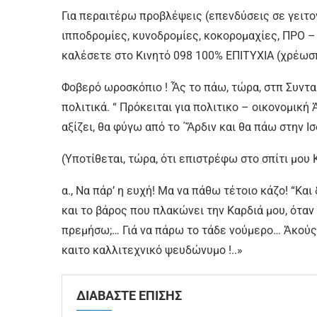
Για περαιτέρω προβλέψεις (επενδύσεις σε γειτο
ιπποδρομίες, κυνοδρομίες, κοκοροµαχίες, ΠΡΟ –
καλέσετε στο Κινητό 098 100% ΕΠΙΤΥΧΙΑ (χρέωσπ 
Φοβερό ωροσκόπιο ! Ἆς το πάω, τώρα, στπ Συντακ
πολιτικά. “ Πρόκειται για πολιτικο – οικονομική
αξίζει, θα φύγω από το ΄Ἄρδιν και θα πάω στην Ι
(Υποτίθεται, τώρα, ότι επιστρέφω στο σπίτι µου 
α., Να πάρ’ η ευχή! Μα να πάθω τέτοιο κάζο! “Και
και το βάρος που πλακώνει την Καρδιά µου, όταν 
πρεµήσω;… Γιά να πάρω το τάδε νούμερο… Ἀκούς ε
καιτο καλλιτεχνικό ψευδώνυμο !..»
ΔΙΑΒΑΣΤΕ ΕΠΙΣΗΣ