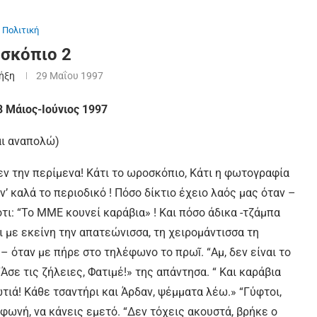
Πολιτική
σκόπιο 2
Ρήξη
29 Μαΐου 1997
8 Μάιος-Ιούνιος 1997
και αναπολώ)
εν την περίμενα! Κάτι το ωροσκόπιο, Κάτι η φωτογραφία
ίν’ καλά το περιοδικό ! Πόσο δίκτιο έχειο λαός µας όταν –
ι: “Το ΜΜΕ κουνεί καράβια» ! Και πόσο άδικα -τζάµπα
 µε εκείνη την απατεώνισσα, τη χειροµάντισσα τη
– όταν µε πήρε στο τηλέφωνο το πρωῖ. “Αμ, δεν είναι το
σε τις ζήλειες, Φατιμέ!» της απάντησα. “ Και καράβια
τιά! Κάθε τσαντήρι και Άρδαν, ψέμµατα λέω.» “Γύφτοι,
 φωνή, να κάνεις εµετό. “Δεν τόχεις ακουστά, βρήκε ο