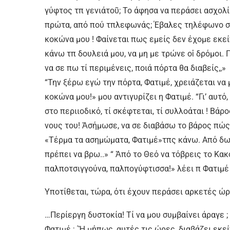
γύφτος τπ γενιάτοῦ; Το άφησα να περάσει ασχολία
πρώτα, από πού τπλεφωνάς; Έβαλες τηλέφωνο στ
κοκώνα µου ! Φαίνεται πως εμείς δεν έχοµε εκεί
κάνω τπ δουλειά µου, να µη µε τρώνε οἱ δρόµοι. Γ
να σε πω τί περιμένεις, ποιά πόρτα θα διαβείς,,»
“Την ξέρω εγώ την πόρτα, Φατιμέ, χρειάζεται να µ
κοκώνα μου!» µου αντιγυρίζει η Φατιμέ. “Γι’ αυτ
στο περιιοδικό, τί σκέφτεται, τί συλλοάται ! Βά
νους του! Ἀσήμωσε, να σε διαβάσω το βάρος πώς
«Τέρμα τα ασηµώματα, Φατιμέ»τπς κάνω. Από δω 
πρέπει να βρω..» “ Ἀπό το Θεό να τόβρεις το Κακό
παλποτσιγγούνα, παλπογύφτισσα!» λέει π Φατιμέ 
Υποτίθεται, τώρα, ότι έχουν περάσει αρκετές ώρ
…Περίεργη δυστοκία! Τί να µου συμβαίνει άραγε ;
Φατιμέ ; ΄Ἡ μήπως, αυτές τις ώρες, διαβάζει εκεί