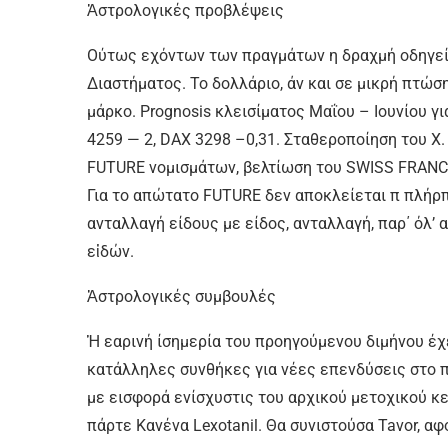
Ἀστρολογικές προβλέψεις
Ούτως εχόντων των πραγμάτων η δραχμή οδηγεί
Διαστήµατος. Το δολλάριο, άν και σε µικρή πτώση
μάρκο. Prognosis κλεισίματος Μαΐου – Ιουνίου γ
4259 — 2, DAX 3298 –0,31. Σταθεροποίηση του Χ.
FUTURE νομισμάτων, βελτίωση του SWISS FRANC, 
Για το απώτατο FUTURE δεν αποκλείεται π πλήρ
ανταλλαγή είδους µε είδος, ανταλλαγή, παρ΄ όλ’
εἰδών.
Ἀστρολογικές συμβουλές
Ἡ εαρινή ίσημερία του προηγούμενου διμήνου έχ
κατάλληλες συνθήκες για νέες επενδύσεις στο π
µε εισφορά ενίσχυστις του αρχικού μετοχικού κ
πάρτε Κανένα Lexotanil. Θα συνιστούσα Tavor, α