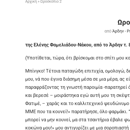
Αρχική
»
Ωροσκόπιο 2
Ωρο
από
Άρδην - 
της Ελένης Φαμελιάδου-Νάκου, από το Άρδην τ. 
(Υποτίθεται, τώρα, ότι βρίσκομαι στο σπίτι μου 
Μπίνγκο! Τέτοια παταγώδη επιτυχία, ομολογώ, δ
µου, νά που έγινα διάσηµη µέσα σε µια µέρα, ας ε
παραφράζοντας τη γνωστή παροιμία -παρατηρεί ότ
και βερεσέ – µοιράστηκα εγώ αυτή µου τη σκέψτι
Φατιμέ, – χαράς και το καλλιτεχνικό ψευδώνυμο 
ΜΜΕ που τα κουνεί!» παρατήρησε, όλο φαρμάκι. “Ά
µπορεί να µην κουνεί, µα στα τσαντήρια έβαλε φω
κοκώνα μου!» µου αντιγυρίζει µε µια σοροπιαστή