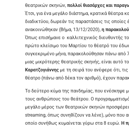
θεατρικών σκηνών,
πολλοί θιασάρχες και παραγω
Έτσι, για ένα µεγάλο διάστηµα, κρατικά θέατρα 
διαδικτύου, δωρεάν τις παραστάσεις τις οποίες 
ανακοινώθηκαν (Βήµα, 13/12/2020),
η παρακολού
Όπως επισήµανε ο καλλιτεχνικός διευθυντής τ
πρώτο κλείσιµο του Μαρτίου το θέατρό του έδωσ
συγκεκριµένο µήνα, παρακολούθησαν πάνω από 7
µιας µικρότερης θεατρικής σκηνής, είναι αυτό τ
Καρατζογιάννης
µε τη σειρά του ανέφερε ότι, τι
θέατρο (πάνω από δέκα τον αριθµό), έχουν παρα
Το δεύτερο κύµα της πανδηµίας, που ενέσκηψε µ
τους ανθρώπους του θεάτρου. Ο προγραµµατισµό
µεγάλο µέρος των θεατρικών σκηνών προσφέρει π
streaming, όπως συνηθίζουν να λένε), µόνο που α
οποίο συνήθως κυµαίνεται γύρω στα 8 ευρώ.
Η π