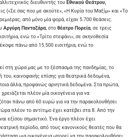
καλλιτεχνικός διευθυντής του
Εθνικού Θεάτρου,
ις («Σε σας που µε ακούτε», «Η Κυρία του Μαξίµ» και «Το
πρεµιέρας, από µόνο µία φορά, είχαν 5.700 θεάσεις.
ου
Αργύρη Πανταζάρα
, στο
θέατρο Πορεία
, σε τρεις
σιτήρια, ενώ το «Τρίτο στεφάνι», σε σκηνοθεσία
 έκοψε πάνω από 15.500 εισιτήρια, ενώ το
ί στη χώρα µας µε το ξέσπασµα της πανδηµίας, το
 του, καινοφανής επίσης για θεατρικά δεδοµένα,
άποια άλλα, προφανώς αρνητικά δεδοµένα. Στα πρώτα,
χρειάζεται πλέον µία οικογένεια για να
ζόταν πάνω από 60 ευρώ για να την παρακολουθήσει
ώρα πλέον το αντίτιµο έχει κατέβει στα 8. Από την
αι εξίσου σηµαντικό. Ένα έργο πλέον έχει
θεατρική περίοδο, από τους κανονικούς θεατές που θα
αράσταση µια οικογένεια µπορεί να την παρακολουθήσει