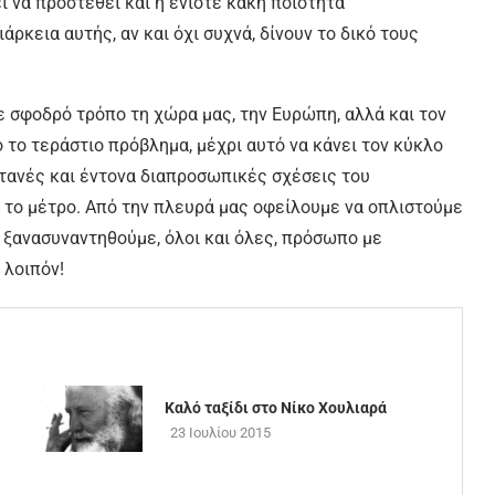
ι να προστεθεί και η ενίοτε κακή ποιότητα
άρκεια αυτής, αν και όχι συχνά, δίνουν το δικό τους
ε σφοδρό τρόπο τη χώρα µας, την Ευρώπη, αλλά και τον
 το τεράστιο πρόβληµα, µέχρι αυτό να κάνει τον κύκλο
τανές και έντονα διαπροσωπικές σχέσεις του
 το µέτρο. Από την πλευρά µας οφείλουµε να οπλιστούµε
 ξανασυναντηθούµε, όλοι και όλες, πρόσωπο µε
νή, λοιπόν!
Καλό ταξίδι στο Νίκο Χουλιαρά
23 Ιουλίου 2015