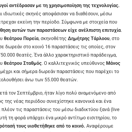
γοί αντέδρασαν µε τη χρησιµοποίηση της τεχνολογίας.
και ιδιωτικές σκηνές αποφάσισαν να διαθέσουν, µέσω
έτρεχαν εκείνη την περίοδο. Σύµφωνα µε στοιχεία που
θηση αυτών των παραστάσεων είχε ανέλπιστη επιτυχία
.
ου
θεάτρου Πορεία
, σκηνοθέτης
Δηµήτρης Τάρλοου
, στο
ε δωρεάν στο κοινό 16 παραστάσεις τις οποίες, στον
50.000 θεατές. Ένα άλλο χαρακτηριστικό παράδειγµα,
ου
θεάτρου Σταθµός
. Ο καλλιτεχνικός υπεύθυνος
Μάνος
ς µέχρι και σήµερα δωρεάν παραστάσεις που παρέχει το
κολουθήσει άνω των 55.000 θεατών.
ετά τον Σεπτέµβριο, ήταν λίγο πολύ αναµενόµενο από
ς της νέας περιόδου συνεχίστηκε κανονικά και ένα
λέον τις παραστάσεις του µέσω διαδικτύου ξανά (live
υτή τη φορά υπάρχει ένα µικρό αντίτιµο εισιτηρίου, το
ρότασή τους υιοθετήθηκε από το κοινό.
Αναφέρουµε