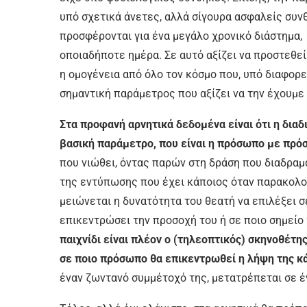
υπό σχετικά άνετες, αλλά σίγουρα ασφαλείς συνθ
προσφέρονται για ένα µεγάλο χρονικό διάστηµα,
οποιαδήποτε ηµέρα. Σε αυτό αξίζει να προστεθεί
η οµογένεια από όλο τον κόσµο που, υπό διαφορετ
σηµαντική παράµετρος που αξίζει να την έχουµε 
Στα προφανή αρνητικά δεδοµένα είναι ότι η δια
βασική παράµετρο, που είναι η πρόσωπο µε πρ
που νιώθει, όντας παρών στη δράση που διαδραµα
της εντύπωσης που έχει κάποιος όταν παρακολου
µειώνεται η δυνατότητα του θεατή να επιλέξει
επικεντρώσει την προσοχή του ή σε ποιο σηµείο
παιχνίδι είναι πλέον ο (τηλεοπτικός) σκηνοθέτης
σε ποιο πρόσωπο θα επικεντρωθεί η λήψη της κ
έναν ζωντανό συµµέτοχό της, µετατρέπεται σε έ