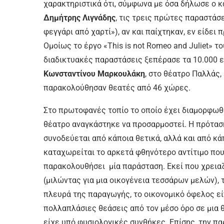
χαρακτηριστικά ότι, σύµφωνα µε όσα δήλωσε ο 
Δηµήτρης Λιγνάδης
, τις τρεις πρώτες παραστάσε
φεγγάρι από χαρτί»), αν και παίχτηκαν, εν είδει 
Οµοίως το έργο «This is not Romeo and Juliet» τ
διαδικτυακές παραστάσεις ξεπέρασε τα 10.000 ει
Κωνσταντίνου Μαρκουλάκη
, στο θέατρο Παλλάς,
παρακολούθησαν θεατές από 46 χώρες.
Στο πρωτοφανές τοπίο το οποίο έχει διαµορφωθε
θέατρο αναγκάστηκε να προσαρµοστεί. Η πρότασή
συνοδεύεται από κάποια θετικά, αλλά και από κ
καταχωρείται το αρκετά φθηνότερο αντίτιµο που 
παρακολουθήσει µία παράσταση. Εκεί που χρεια
(µιλώντας για µια οικογένεια τεσσάρων µελών), τ
πλευρά της παραγωγής, το οικονοµικό όφελος είν
πολλαπλάσιες θεάσεις από τον µέσο όρο σε µια 
είχε υπό φυσιολογικές συνθήκες. Επίσης, την π