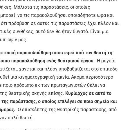
ήκες. Μάλιστα τις παραστάσεις, οι οποίες
 µπορεί να τις παρακολουθήσει οποιαδήποτε ώρα και
 ότι πρόσβαση σε αυτές τις παραστάσεις έχει πλέον και
ικές συνθήκες, αυτό δεν θα ήταν δυνατό. Είναι µια
υπ’ όψιν µας.
δικτυακή παρακολούθηση αποστερεί από τον θεατή τη
όσωπο παρακολούθηση ενός θεατρικού έργου
. Η µαγεία
τίζεται, χάνεται και πλέον υποβαθµίζεται στο επίπεδο
θεί µια κινηµατογραφική ταινία. Ακόµα περισσότερο
 σε ποιο πρόσωπο εκ των πρωταγωνιστών θέλει να
 της θεατρικής σκηνής επίσης.
Κυρίαρχος σε αυτό το
 της παράστασης, ο οποίος επιλέγει σε ποιο σηµείο και
άµερας.
Ο επισκέπτης της θεατρικής παράστασης, από
ναν απλό θεατή.