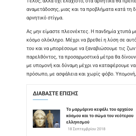
Τέλος, αλλά όχι ελάχιστο, στα αρνητικά θα πρέπε
αναµετάδοσης, µιας και τα προβλήµατα κατά τη δι
αρνητικό στίγµα.
Ας µην είµαστε πλεονέκτες. Η πανδηµία χτυπά µ
κόσµο ολόκληρο. Μέχρι να βρεθεί η λύση σε αυτό
του και να µπορέσουµε να ξαναβιώσουµε τις ζων
παρελθόντος, τα προσαρµοστικά µέτρα θα δίνουν
µε υποµονή και δύναµη µέχρι να καταφέρουµε να
πρόσωπο, µε ασφάλεια και χωρίς φόβο. Υποµο
ΔΙΑΒΑΣΤΕ ΕΠΙΣΗΣ
Το μαρμάρινο κεφάλι του αρχαίου
κόσμου και το σώμα του νεότερου
ελληνισμού
18 Σεπτεμβρίου 2018