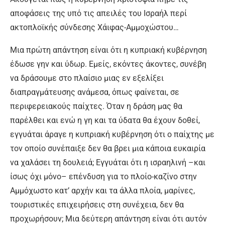
αποφάσεις της υπό τις απειλές του Ισραήλ περί
ακτοπλοϊκής σύνδεσης Χάιφας-Αμμοχώστου…
Μια πρώτη απάντηση είναι ότι η κυπριακή κυβέρνηση
έδωσε γην και ύδωρ. Εμείς, εκόντες άκοντες, συνέβη
να δράσουμε στο πλαίσιο μιας εν εξελίξει
διαπραγμάτευσης ανάμεσα, όπως φαίνεται, σε
περιφερειακούς παίχτες. Όταν η δράση μας θα
παρέλθει και ενώ η γη και τα ύδατα θα έχουν δοθεί,
εγγυάται άραγε η κυπριακή κυβέρνηση ότι ο παίχτης με
τον οποίο συνέπαιξε δεν θα βρει μια κάποια ευκαιρία
να χαλάσει τη δουλειά; Εγγυάται ότι η ισραηλινή –και
ίσως όχι μόνο– επένδυση για το πλοίο-καζίνο στην
Αμμόχωστο κατ’ αρχήν και τα άλλα πλοία, μαρίνες,
τουριστικές επιχειρήσεις στη συνέχεια, δεν θα
προχωρήσουν; Μια δεύτερη απάντηση είναι ότι αυτόν