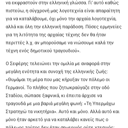
να εκφραστούν στην ελληνική γλώσσα. Γι’ αυτό καθώς
πιστεύω, η σύγχρονή μας λογοτεχνία είναι απαραίτητη
για να καταλάβουμε, όχι μόνο την αρχαία λογοτεχνία,
αλλά και όλη την ελληνική παράδοση. Πόσες ερμηνείες
για τη λιτότητα της αρχαίας τέχνης δεν θα ήταν
περιττές λ.χ. αν μπορούσαμε να νιώσουμε καλά την
τέχνη ενός δημοτικού τραγουδιού».
Ο Σεφέρης τελειώνει την ομιλία με αναφορά στην
μεγάλη ενότητα και συνοχή της ελληνικής ζωής:
«Θυμάμαι τη μέρα που μας κήρυξαν τον πόλεμο οι
Γερμανοί. Το πλήθος που ζητωκραύγαζε στην οδό
Σταδίου, σώπασε ξαφνικά, κι έπειτα άρχισε να
τραγουδά με μια βαριά μεγάλη φωνή: «Τη Υπερμάχω
Στρατηγώ τα νικητήρια». Αυτό και μόνο. Αλλά αυτό και
μόνο ήταν αρκετό για να καταλάβει κανείς πως ο
πόλεμος τούτος δεν ήταν σημερινός ούτε χτεσινός: