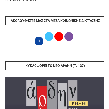
ΑΚΟΛΟΥΘΉΣΤΕ ΜΑΣ ΣΤΑ ΜΈΣΑ ΚΟΙΝΩΝΙΚΉΣ ΔΙΚΤΎΩΣΗΣ
ΚΥΚΛΟΦΟΡΕΊ ΤΟ ΝΈΟ ΆΡΔΗΝ (Τ. 137)