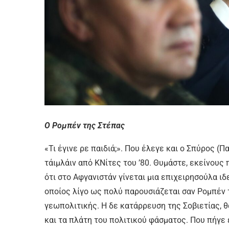
Ο Ρομπέν της Στέπας
«Τι έγινε ρε παιδιά;». Που έλεγε και ο Σπύρος 
τάιμλάιν από ΚΝίτες του ’80. Θυμάστε, εκείνους 
ότι στο Αφγανιστάν γίνεται μια επιχειρησούλα ιδ
οποίος λίγο ως πολύ παρουσιάζεται σαν Ρομπέν
γεωπολιτικής. Η δε κατάρρευση της Σοβιετίας, θ
και τα πλάτη του πολιτικού φάσματος. Που πήγε