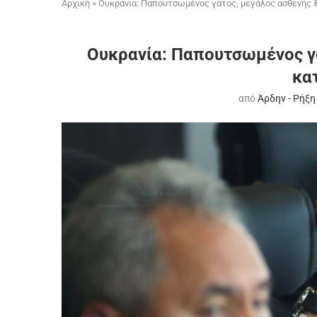
Αρχική
»
Ουκρανία: Παπουτσωμένος γάτος, μεγάλος ασθενής &
Ουκρανία: Παπουτσωμένος γά
κα
από
Άρδην - Ρήξη