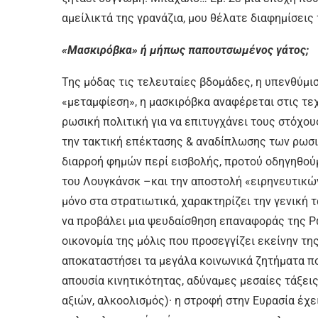
αμείλικτά της γρανάζια, μου θέλατε διαφημίσεις
«Μασκιρόβκα» ή μήπως παπουτσωμένος γάτος;
Της μόδας τις τελευταίες βδομάδες, η υπενθύμι
«μεταμφίεση», η μασκιρόβκα αναφέρεται στις τε
ρωσική πολιτική για να επιτυγχάνει τους στόχο
την τακτική επέκτασης & αναδίπλωσης των ρωσι
διαρροή φημών περί εισβολής, προτού οδηγηθού
του Λουγκάνσκ –και την αποστολή «ειρηνευτικώ
μόνο στα στρατιωτικά, χαρακτηρίζει την γενική 
να προβάλει μια ψευδαίσθηση επαναφοράς της Ρωσ
οικονομία της μόλις που προσεγγίζει εκείνην τη
αποκαταστήσει τα μεγάλα κοινωνικά ζητήματα π
απουσία κινητικότητας, αδύναμες μεσαίες τάξεις
αξιών, αλκοολισμός)· η στροφή στην Ευρασία έχε