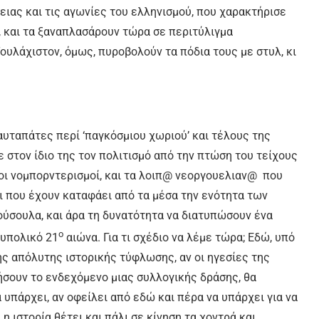
ειας και τις αγωνίες του ελληνισμού, που χαρακτήρισε
ς, και τα ξαναπλασάρουν τώρα σε περιτύλιγμα
ουλάχιστον, όμως, πυροβολούν τα πόδια τους με στυλ, κι
αυταπάτες περί ‘παγκόσμιου χωριού’ και τέλους της
ε στον ίδιο της τον πολιτισμό από την πτώση του τείχους
, οι νομπορντερισμοί, και τα λοιπ@ νεοργουελιαν@ που
ι που έχουν καταφάει από τα μέσα την ενότητα των
ούσουλα, και άρα τη δυνατότητα να διατυπώσουν ένα
ο
λυπολικό 21
αιώνα. Για τι σχέδιο να λέμε τώρα; Εδώ, υπό
ς απόλυτης ιστορικής τύφλωσης, αν οι ηγεσίες της
ήσουν το ενδεχόμενο μιας συλλογικής δράσης, θα
 υπάρχει, αν οφείλει από εδώ και πέρα να υπάρχει για να
 ιστορία θέτει και πάλι σε κίνηση τα χοντρά και