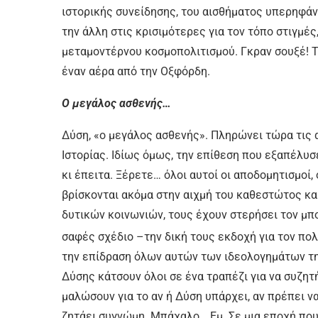
ιστορικής συνείδησης, του αισθήματος υπερηφάν
την άλλη στις κρισιμότερες για τον τόπο στιγμέ
μεταμοντέρνου κοσμοπολιτισμού. Γκραν σουξέ! Τ
έναν αέρα από την Οξφόρδη.
Ο μεγάλος ασθενής…
Δύση, «ο μεγάλος ασθενής». Πληρώνει τώρα τις 
Ιστορίας. Ιδίως όμως, την επίθεση που εξαπέλυσ
κι έπειτα. Ξέρετε… όλοι αυτοί οι αποδομητισμοί
βρίσκονται ακόμα στην αιχμή του καθεστώτος κα
δυτικών κοινωνιών, τους έχουν στερήσει τον μπ
σαφές σχέδιο –την δική τους εκδοχή για τον πο
την επίδραση όλων αυτών των ιδεολογημάτων τη
Δύσης κάτσουν όλοι σε ένα τραπέζι για να συζητ
μαλώσουν για το αν ή Δύση υπάρχει, αν πρέπει να
ζητάει συγνώμη. Μπάχαλο… Εμ. Σε μια εποχή που η