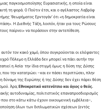
μιας παγκοσμιοποίησης Ευρασιατικής, η οποία είναι
υτή τη φορά. Ο Πούτιν έτσι, και ο αγέλαστος Λαβρόφ
ήμης ‘θεωρήματος Ερντογάν’ ότι «η δημοκρατία είναι
τάση». Η Διεθνής Τάξη, λοιπόν, ήταν για τους Ρώσους
«τους παίρνει» να περάσουν στην αντεπίθεση.
 αυτόν τον κακό χαμό, όπου συγκρούονται οι ελέφαντες
Ψυχρό Πόλεμο η Ελλάδα δεν μπορεί να πάει αυτήν την
αταπιεί η Ασία· την ίδια στιγμή όμως η δύση της Δύσης
, που την κατατρώει –και εν πάσει περιπτώσει, πλην
λη δύναμη της Ευρώπης ή της Δύσης δεν έχει πάρει θέση
σμού. Άρα;
Εθνοκρατικό κατενάτσιο και άγιος ο θεός.
ιακής αυτοδυναμίας, πολιτιστικός επαναπροσδιορισμός
–που στο κάτω κάτω έχουν οικουμενική εμβέλεια–,
ιοποίηση όλων των διπλωματικών σχέσεων (εντός