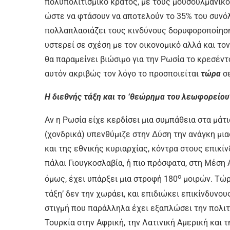
πολυπολιτισμικό κράτος, με τους μουσουλμανικ
ώστε να φτάσουν να αποτελούν το 35% του συνόλ
πολλαπλασιάζει τους κινδύνους δορυφοροποίηση
υστερεί σε σχέση με τον οικονομικό αλλά και το
θα παραμείνει βιώσιμο για την Ρωσία το κρεσέντ
αυτόν ακριβώς τον λόγο το προσποιείται
τώρα
σε
Η διεθνής τάξη και το ‘θεώρημα του λεωφορείου
Αν η Ρωσία είχε κερδίσει μια συμπάθεια στα μάτι
(χονδρικά) υπενθύμιζε στην Δύση την ανάγκη μ
και της εθνικής κυριαρχίας, κόντρα στους επικ
πάλαι Γιουγκοσλαβία, ή πιο πρόσφατα, στη Μέσ
ο
όμως, έχει υπάρξει μια στροφή 180
μοιρών. Τώρα
τάξη’ δεν την χωράει, και επιδιώκει επικίνδυν
στιγμή που παράλληλα έχει εξαπλώσει την πολιτι
Τουρκία στην Αφρική, την Λατινική Αμερική και τ