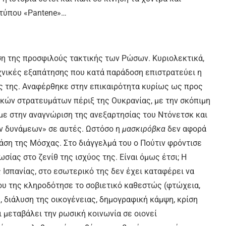
 τύπου «Pantene»…
ση της προσφιλούς τακτικής των Ρώσων. Κυριολεκτικά,
χνικές εξαπάτησης που κατά παράδοση επιστρατεύει η
υς της. Αναφέρθηκε στην επικαιρότητα κυρίως ως προς
κών στρατευμάτων πέριξ της Ουκρανίας, με την σκόπιμη
με στην αναγνώριση της ανεξαρτησίας του Ντόνετσκ και
ν δυνάμεων» σε αυτές. Ωστόσο η
μασκιρόβκα
δεν αφορά
τάση της Μόσχας. Στο διάγγελμά του ο Πούτιν φρόντισε
ίας στο ζενίθ της ισχύος της. Είναι όμως έτσι; Η
ς Ισπανίας, στο εσωτερικό της δεν έχει καταφέρει να
ου της κληροδότησε το σοβιετικό καθεστώς (φτώχεια,
, διάλυση της οικογένειας, δημογραφική κάμψη, κρίση
ι μεταβάλει την ρωσική κοινωνία σε οιονεί