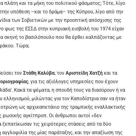
 πλάτη και τα μήκη του πολιτικού φάσματος; Τότε, λίγο
την υπόθεση –και το δράμα– της Κύπρου, λίγο από την
χνίδια των Σοβιετικών με την προοπτική απόσχισης της
ινο φως της ΕΣΣΔ στην κυπριακή εισβολή του 1974 είχαν
α σκηνή το βασιλόπουλο που θα έρθει καλπάζοντας με
δράκου. Τώρα;
βεύσει τον
Στάθη Καλύβα
, τον
Αριστείδη Χατζή
και τα
τοριογραφίας
, για τις αξιόλογες υπηρεσίες που έχουν
άδα’. Κακά τα ψέματα, η σπουδή τους να διασύρουν ή να
 ελληνισμού, μιλώντας για τον Καποδίστρια σαν να ήταν
κοτρώνη ως αρχικαπετάνιο της τραμπικής εναλλακτικής
ς ρωσικής αγκίτπροπ. Οι άνθρωποι αυτοί «δεν
να ξεπατίκωσαν τις χειρότερες στάσεις από τα δύο
 αγγλοφιλία της μίας παράταξης, και την απαξίωση της