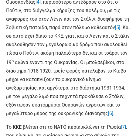
Ομοσπονδίας
[4]
, περισσότερο αντέδρασε στο ότι ο
Πούτιν, στο διάγγελμα κήρυξης του πολέμου, με τις
αναφορές του στον Λένιν και τον Στάλιν, δυσφήμησε τη
Σοβιετική πατρίδα, παρά στον πόλεμο καθεαυτόν
[5]
. Και
σε αυτό έχει δίκιο το ΚΚΕ, γιατί και ο Λένιν και ο Στάλιν
ακολούθησαν τον μεγαλορωσικό δρόμο που ακολουθεί
τώρα ο Πούτιν, ακόμη παλαιότερα δε, και οι τσάροι τον
ο
19
αιώνα έναντι της Ουκρανίας. Οι μπολσεβίκοι, στο
διάστημα 1918-1920, τρείς φορές κατέλαβαν το Κίεβο
μέχρι να καταπνίξουν το ουκρανικό κίνημα
ανεξαρτησίας, και αργότερα, στο διάστημα 1931-1934,
με τον μεγάλο λιμό που τεχνητά προκάλεσε ο Στάλιν,
εξόντωσαν εκατομμύρια Ουκρανών αγροτών και το
μεγαλύτερο μέρος της ουκρανικής διανόησης
[6]
.
Το
ΚΚΕ
βλέπει ότι το ΝΑΤΟ περικυκλώνει τη Ρωσία
[7]
,
που είναι και το κυρίαρχο αφήγημα στο σύνολο της