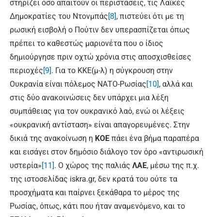
στηρίζει όσο απαιτούν οι περιστάσεις, τις Λαϊκές
Δημοκρατίες του Ντονμπάς
[8]
, πιστεύει ότι με τη
ρωσική εισβολή ο Πούτιν δεν υπερασπίζεται όπως
πρέπει το καθεστώς μαριονέτα που ο ίδιος
δημιούργησε πριν οχτώ χρόνια στις αποσχισθείσες
περιοχές
[9]
. Για το ΚΚΕ(μ-λ) η σύγκρουση στην
Ουκρανία είναι πόλεμος ΝΑΤΟ-Ρωσίας
[10]
, αλλά και
στις δύο ανακοινώσεις δεν υπάρχει μια λέξη
συμπάθειας για τον ουκρανικό λαό, ενώ οι λέξεις
«ουκρανική αντίσταση» είναι απαγορευμένες. Στην
δικιά της ανακοίνωση η
ΚΟΕ
πάει ένα βήμα παραπέρα
και εισάγει στον δημόσιο διάλογο τον όρο «αντιρωσική
υστερία»
[11]
. Ο χώρος της παλιάς
ΛΑΕ
, μέσω της π.χ.
της ιστοσελίδας iskra.gr, δεν κρατά του ούτε τα
προσχήματα και παίρνει ξεκάθαρα το μέρος της
Ρωσίας, όπως, κάτι που ήταν αναμενόμενο, και το