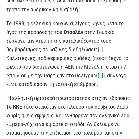
δακτυλοδεικτούμενοι δεν καταδίκασαν με ξεκάθαρο
τρόπο την αμερικανική εισβολή.
Το 1999, η ελληνική κοινωνία, λίγους μήνες μετά το
άγος της παράδοσης του
Οτσαλάν
στην Τουρκία,
ξέπλυνε την ντροπή της καταδικάζοντας τους
βομβαρδισμούς σε μαζικές διαδηλώσεις
[1]
.
Καλλιτέχνες, ποδοσφαιρικές ομάδες, (ποιος ξεχνά το
φιλικό που διοργάνωσε η ΑΕΚ την Μεγάλη Τετάρτη 7
Απριλίου με την Παρτιζάν στο Βελιγράδι
[2]
), σύλλογοι
κ.λπ. καταδίκασαν τη νατοϊκή επέμβαση.
Η ελληνική αριστερά πρωτοστάτησε στις αντιδράσεις.
Το
ΚΚΕ
τότε στεκόταν στο πλευρό του σερβικού λαού
χωρίς ήξεις-αφήξεις, και ενθάρρυνε τον ελληνικό λαό:
«…μέρα-νύχτα να είμαστε στο πόδι. Αν θέλουμε να
σταματήσουμε την επέκταση του πολέμου και στην