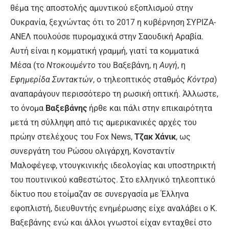
θέμα της αποστολής αμυντικού εξοπλισμού στην
Ουκρανία, ξεχνώντας ότι το 2017 η κυβέρνηση ΣΥΡΙΖΑ-
ΑΝΕΛ πουλούσε πυρομαχικά στην Σαουδική Αραβία.
Αυτή είναι η κομματική γραμμή, γιατί τα κομματικά
Μέσα (το
Ντοκουμέντο
του Βαξεβάνη, η
Αυγή
, η
Εφημερίδα Συντακτών
, ο τηλεοπτικός σταθμός
Κόντρα
)
αναπαράγουν περισσότερο τη ρωσική οπτική. Άλλωστε,
το όνομα
Βαξεβάνης
ήρθε και πάλι στην επικαιρότητα
μετά τη σύλληψη από τις αμερικανικές αρχές του
πρώην στελέχους του Fox News,
Τζακ Χάνικ
, ως
συνεργάτη του Ρώσου ολιγάρχη, Κονσταντίν
Μαλοφέγεφ, ντουγκινικής ιδεολογίας και υποστηρικτή
του πουτινικού καθεστώτος. Στο ελληνικό τηλεοπτικό
δίκτυο που ετοίμαζαν σε συνεργασία με Έλληνα
εφοπλιστή, διευθυντής ενημέρωσης είχε αναλάβει ο Κ.
Βαξεβάνης ενώ και άλλοι γνωστοί είχαν ενταχθεί στο