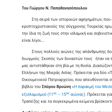
Του Γιώργου Ν. Παπαθανασόπουλου
Στη σειρά των ιστορικών αφηγημάτων, που σ
κρυπτοχριστιανούς της σύγχρονης Τουρκίας ηρω
την ίδια τη ζωή τους στην ισλαμική και σοβινιστ
είναι λίγοι….
Στους πολλούς αιώνες της απάνθρωπης δουλε
διωγμούς. Σκοπός των δυναστών τους ήταν να το
μας αντιστάθηκαν στη βία με τη θυσία. Διασώζον
Ελλήνων της Μικράς Ασίας. Πρόκειται για δύο «
Οικουμενικού Πατριαρχείου, που απευθύνονται σ
βιβλίο του
Σπύρου Βρυώνη
«
Η παρακμή του Μεσαι
ος
ος
εξισλαμισμού (11
– 15
αιώνας)
. Πρόκειται γ
Τραπέζης και τα συγκεκριμένα κείμενα βρίσκοντα