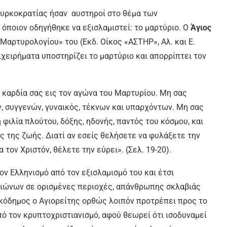
υρκοκρατίας ήσαν αυστηροί στο θέμα των
όποιον οδηγήθηκε να εξισλαμιστεί: το μαρτύριο. Ο
Άγιος
Μαρτυρολογίου» του (Εκδ. Οίκος «ΑΣΤΗΡ», Αλ. και Ε.
χειρήματα υποστηρίζει το μαρτύριο και απορρίπτει τον
 καρδία σας εις τον αγώνα του Μαρτυρίου. Μη σας
, συγγενών, γυναικός, τέκνων και υπαρχόντων. Μη σας
φιλία πλούτου, δόξης, ηδονής, παντός του κόσμου, και
ας της ζωής. Διατί αν εσείς θελήσετε να φυλάξετε την
 τον Χριστόν, θέλετε την εύρει». (Σελ. 19-20).
ν Ελληνισμό από τον εξισλαμισμό του και έτσι
αιώνων σε ορισμένες περιοχές, απάνθρωπης σκλαβιάς
κόδημος ο Αγιορείτης ορθώς λοιπόν προτρέπει προς το
 τον κρυπτοχριστιανισμό, αφού θεωρεί ότι ισοδυναμεί