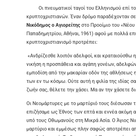
Οι πνευματικοί ταγοί του Ελληνισμού επί το
κρυπτοχριστιανών. Έναν δρόμο παραδέχονταν σε 
Νικόδημος ο Αγιορείτης
στο Προοίμιο του «Νέου 
Παπαδημητρίου, Αθήναι, 1961) αφού με πολλά επι
κρυπτοχριστιανισμό προτρέπει:
«Ανδρίζεσθε λοιπόν αδελφοί, και κραταιούσθω η
νικήση η προσπάθεια και αγάπη γονέων, αδελφών
εμποδίση από την μακαρίαν οδόν της αθλήσεως η 
των εν τω κόσμω. Ούτε αυτή η φιλία της ιδίας σ
ζωήν σας, θέλετε την χάσει. Μα αν την χάσετε δια
Οι Νεομάρτυρες με το μαρτύριό τους διέσωσαν το
επιζήσαμε ως Έθνος των επτά και εννέα ακόμη 
υπό τους Οθωμανούς στη Μικρά Ασία. Ο Άγιος Νι
μαρτύριο και εμμέσως πλην σαφώς αποτρέπει από