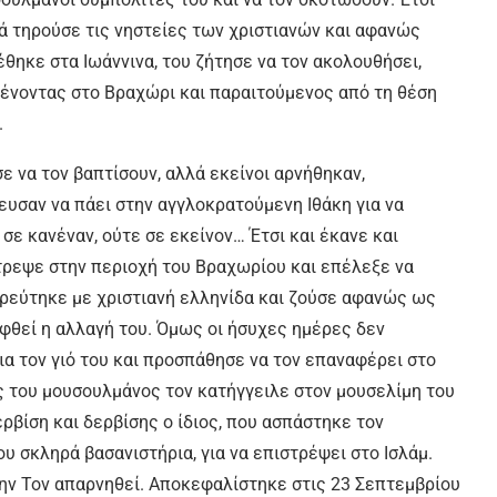
ά τηρούσε τις νηστείες των χριστιανών και αφανώς
έθηκε στα Ιωάννινα, του ζήτησε να τον ακολουθήσει,
 μένοντας στο Βραχώρι και παραιτούμενος από τη θέση
ί.
ε να τον βαπτίσουν, αλλά εκείνοι αρνήθηκαν,
υσαν να πάει στην αγγλοκρατούμενη Ιθάκη για να
 σε κανέναν, ούτε σε εκείνον… Έτσι και έκανε και
τρεψε στην περιοχή του Βραχωρίου και επέλεξε να
ρεύτηκε με χριστιανή ελληνίδα και ζούσε αφανώς ως
φθεί η αλλαγή του. Όμως οι ήσυχες ημέρες δεν
ια τον γιό του και προσπάθησε να τον επαναφέρει στο
ς του μουσουλμάνος τον κατήγγειλε στον μουσελίμη του
ρβίση και δερβίσης ο ίδιος, που ασπάστηκε τον
υ σκληρά βασανιστήρια, για να επιστρέψει στο Ισλάμ.
μην Τον απαρνηθεί. Αποκεφαλίστηκε στις 23 Σεπτεμβρίου