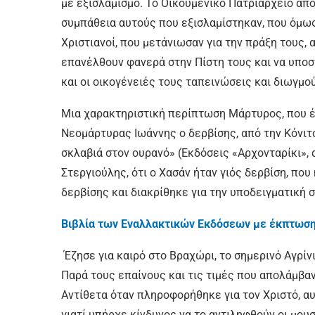
με εξισλαμισμό. Το Οικουμενικό Πατριαρχείο απ
συμπάθεια αυτούς που εξισλαμίστηκαν, που όμω
Χριστιανοί, που μετάνιωσαν για την πράξη τους, 
επανέλθουν φανερά στην Πίστη τους και να υποστ
και οι οικογένειές τους ταπεινώσεις και διωγμο
Μια χαρακτηριστική περίπτωση Μάρτυρος, που έζ
Νεομάρτυρας Ιωάννης ο δερβίσης, από την Κόνιτ
σκλαβιά στον ουρανό» (Εκδόσεις «Αρχονταρίκι», 
Στεργιούλης, ότι ο Χασάν ήταν γιός δερβίση, που
δερβίσης και διακρίθηκε για την υποδειγματική 
Βιβλία των Εναλλακτικών Εκδόσεων με έκπτωσ
Έζησε για καιρό στο Βραχώρι, το σημερινό Αγρίνι
Παρά τους επαίνους και τις τιμές που απολάμβα
Αντίθετα όταν πληροφορήθηκε για τον Χριστό, α
γιατί υπήρχε κίνδυνος να το αντιληφθούν οι μου