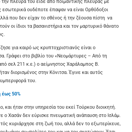
ό την πλευρά του είδε από ποιμαντικής πλευράς με
ς εσωτερικά ουδέποτε έπαψαν να είναι Ορθόδοξοι
αλλά που δεν είχαν το σθένος ή την ζέουσα πίστη να
ούν οι ίδιοι τα βασανιστήρια και τον μαρτυρικό θάνατο
ύς.
ησε για καιρό ως κρυπτοχριστιανός είναι ο
σα. Γράφει στο βιβλίο του «Νεομάρτυρες – Από τη
από σελ 211 κ.ε.) ο αείμνηστος Χαράλαμπος Β.
 ήταν διορισμένος στην Κόνιτσα. Έγινε και αυτός
συμπεριφορά του.
η έως 50%
ο, και ήταν στην υπηρεσία του εκεί Τούρκου διοικητή.
νε ο Χασάν δεν εύρισκε πνευματική ανάπαυση στο Ισλάμ.
υτός κυριάρχησε στη ζωή του, αλλά δεν το εξωτερίκευε,
σουλμάνοι συμπολίτες του και να τον σκοτώσουν. Έτσι