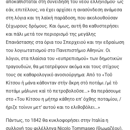
αποκαθίσταται στη συνείδηση του νέου ελληνισμού· ως
εάν, επιτέλους, να έχει αρχίσει η ανασύνδεση ανάμεσα
στη λόγια και τη λαϊκή παράδοση, που ακολουθούσαν
ξέχωρους δρόμους. Και όμως, αυτή θα καθυστερήσει
και πάλι μετά τον περιορισμό της μεγάλης
Επανάστασης στα όρια του Σπερχειού και την εδραίωση
του λογιωτατισμού στο Πανεπιστήμιο Αθηνών. Οι
λόγιοι, στα πλαίσια του «ευπρεπισμού» των δημοτικών
τραγουδιών, θα μετατρέψουν ακόμα και τους στίχους
τους σε καθαρολογικό ανοσιούργημα: Από το «Τοῦ
Κίτσου ἡ μάνα κάθονταν στὴν ἄκρη στὸ ποτάμι /μὲ τὸ
ποτάμι μάλωνε καὶ τὸ πετροβολοῦσε…» θα περάσουμε
στο «Του Κίτσου η μήτηρ κάθητο επ’ όχθης ποταμίου, /
ήριζε τοίνυν μετ’ αυτού και το ελιθοβόλει…»
Πάντως, το 1842 θα κυκλοφορήσει στην Ιταλία η
συλλογή του φιλέλληνα Nicolo Tommaseo (Θωμαζέου),