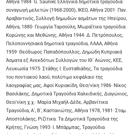
Αθήνα 1984· G. Saunier, Ελληνικά δημοτικά τραγούδια:
συναγωγή μελετών (1968-2000), IKEO, Αθήνα 2001· Παν.
Αραβαντινός, Συλλογή δημωδών ασμάτων της Ηπείρου,
Αθήνα, 1880· Γεωργία Ταρσούλη, Μωραΐτικα τραγούδια:
Κορώνης και Μεθώνης, Αθήνα 1944· Δ. Πετρόπουλος,
Πελοποννησιακά δημοτικά τραγούδια, ΛΑΑΑ, Αθήνα
1959· Θεόδωρος Παπαδόπουλλος, Δημώδη Κυπριακά
Άσματα εξ Ανεκδότων Συλλογών του ΙΘ΄ Αιώνος, ΚΕΕ,
Λευκωσία 1975· Στάθης Ι. Ευσταθιάδης, Τα τραγούδια
του ποντιακού λαού, πολύτιμο κεφάλαιο της
λαογραφίας μας, Αφοί Κυριακίδη, Θεσ/νίκη 1986· Νίκος
Βασιλάκης, Δημοτικά Τραγούδια Χαλκιδικής, Διαγώνιος,
Θεσ/νίκη χ.χ.· Μαρία Μιχαήλ-Δέδε, Αρβανίτικα
Τραγούδια, Α΄, Β΄, Καστανιώτης, Αθήνα 1978, 1981· Σταμ.
Αποστολάκης, Ριζίτικα. Τα Δημοτικά Τραγούδια της
Κρήτης, Γνώση 1993· Ι. Μπάρμπας, Τραγούδια