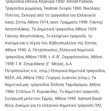
Τραγούδια εθνικά, Κέρκυρα 1850· Arnold Passow,
Τραγούδια ρωμαίικα, Teubner, Λειψία 1860· Νικόλαος
Πολίτης, Εκλογαί από τα τραγούδια του Ελληνικού
λαού, Εστία, Αθήνα 1914, ανατ. Γράμματα 1998· Γιάννης
Αποστολάκης, Τα Δημοτικά τραγούδια, Αθήνα 1929·
Γιάννης Αποστολάκης, Το κλέφτικο τραγούδι: το
πνεύμα και η τέχνη του, Βιβλιοπωλείον της Εστίας,
Αθήνα 1950· Δ. Πετρόπουλος, Ελληνικά δημοτικά
τραγούδια, Αθήνα 1958, τ. Α΄-Β΄, Ζαχαρόπουλος, Αθήνα
1958· Γ.Κ. Σπυριδάκης (Γ. Μέγας, Δ.Α.
Πετρόπουλος κ.ά., επιμ.) Ελληνικά δημοτικά τραγούδια,
ΚΕΕΛ, ΑΑ, Αθήνα 1962· Γιώργος Ιωάννου (επιμ.), Τα
δημοτικά μας τραγούδια, Έκδοση Ταχυδρόμου, Αθήνα
1966· Στίλπων Π. Κυριακίδης, Το δημοτικό τραγούδι,
Συναγωγή μελετών, Ερμής, Αθήνα 1990· Samuel Baud-
Bovy, Δοκίμιο για το ελληνικό δημοτικό τραγούδι ΠΛΙ,