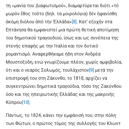
τη «μανία του Διαφωτισμού», διαμαρτύρεται διότι «τὸ
μωρὸν ἔθος τοῦτο (δηλ. τα μοιρολόγια) δὲν ἠφανίσθη
ἀκόμη διόλου ἀπὸ τὴν Ἑλλάδα»
[8]
. Κατ’ εξοχήν στα
Επτάνησα θα εμφανιστεί μια πρώτη θετική αποτίμηση
του δημοτικού τραγουδιού, ίσως και ως συνέπεια της
στενής επαφής με την Ιταλία και τον δυτικό
ρομαντισμό. Αναφερθήκαμε ήδη στον Ανδρέα
Μουστοξύδη, ενώ γνωρίζουμε πλέον, χωρίς αμφιβολία,
ότι και ο νεαρός Σολωμός, τουλάχιστον
[9]
μετά την
επιστροφή του στη Ζάκυνθο, το 1818, αρχίζει να
συγκεντρώνει δημοτικά τραγούδια, τόσο της Ζακύνθου
όσο και της ηπειρωτικής Ελλάδας και της μακρινής
Κύπρου
[10]
.
Πάντως, το 1824, κάνει την εμφάνισή του, στην πόλη
των Φώτων, ο πρώτος τόμος της συλλογής του Κλωντ