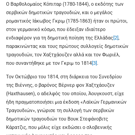
Ο Βαρθολομαίος Κόπιταρ (1780-1844), ο εκδότης των
σερβικών δημοτικών τραγουδιών, και ο μεγάλος
ρομαντικός Ιάκωβος Γκριμ (1785-1863) ήταν οι πρώτοι,
στον γερμανικό κόσμο, που έδειξαν ιδιαίτερο
ενδιαφέρον για τη δημοτική ποίηση της Ελλάδας
[2]
,
παρακινώντας και τους πρώτους συλλογείς δημοτικών
τραγουδιών, τον Χαξτχάουζεν αλλά και τον Φωριέλ,
που συναντήθηκε με τον Γκριμ το 1814
[3]
.
Τον Οκτώβριο του 1814, στη διάρκεια του Συνεδρίου
της Βιέννης, ο βαρόνος Βέρνερ φον Χαξτχάουζεν
(Haxthausen), ο αδελφός του οποίου, Άουγκουστ, είχε
ήδη πραγματοποιήσει μια έκδοση «Λαϊκών Γερμανικών
Τραγουδιών», γνώρισε τη συλλογή των σερβικών
δημοτικών τραγουδιών του Βουκ Στεφάνοβιτς
Κάρατζις, που μόλις είχε εκδώσει ο σλοβενικής