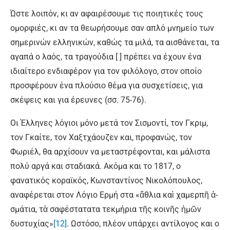
Ώστε λοιπόν, κι αν αφαιρέσουμε τις ποιητικές τους
ομορφιές, κι αν τα θεωρή­σουμε σαν απλό μνημείο των
σημερινών ελληνικών, καθώς τα μιλά, τα αισθάνε­ται, τα
αγαπά ο λαός, τα τραγούδια [ ] πρέπει να έχουν ένα
ιδιαίτερο ενδιαφέρον για τον φιλόλογο, στον οποίο
προσφέρουν ένα πλούσιο θέμα για συσχετίσεις, για
σκέψεις και για έρευνες (σσ. 75-76).
Οι Έλληνες λόγιοι μόνο μετά τον Σισμοντί, τον Γκριμ,
τον Γκαίτε, τον Χαξτχάουζεν και, προφανώς, τον
Φωριέλ, θα αρχίσουν να μεταστρέφονται, και μάλιστα
πολύ αργά και σταδιακά. Ακόμα και το 1817, ο
φανατικός κοραϊκός, Κωνσταντίνος Νικολόπουλος,
αναφέρεται στον Λόγιο Ερμή στα «ἄ­θλια καὶ χα­μερ­πῆ ἀ­
σμά­τια, τὰ σαφέστατατα τεκμήρια τῆς κοινῆς ἡμῶν
δυστυχίας»
[12]
. Ωστόσο, πλέον υπάρχει αντίλογος και ο