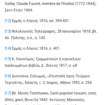
Galley, Claude Fauriel, membre de l’Institut (1772-1844),
Σεντ Ετιέν 1909.
[12]
Ερμής ο Λόγιος 1816, σσ. 399-401.
[13]
Φιλολογικός Τηλέγραφος, 28 Ιανουαρίου 1818, βλ.
Αλ. Πολίτης, ό.π., σ. 145.
[14]
Ερμής ο Λόγιος 1816, σ. 401.
[15]
Κ. Οικονόμος, Γραμματικών ή εγκυκλίων
παιδευμάτων βιβλία, Δ΄, Βιέννη 1817, σ. κθ΄.
[16]
Διονύσιος Σολωμός, «Επιστολή προς Γεώργιο
Τερτσέτη», Άπαντα, τ. 3, Ίκαρος, Αθήνα 1993, σ. 254.
[17]
Βλ. Nicolo Tommaseo, Canti popolari toscani, corsi,
illirici, greci, Βενετία 1842· Αντώνιος Μανούσος,