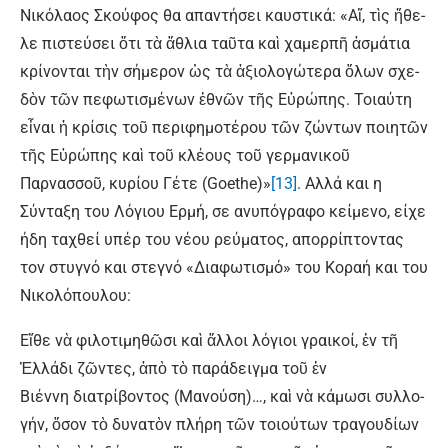
Νικόλαος Σκούφος θα απαντήσει καυστικά: «Αἴ, τὶς ἤ­θε­
λε πιστεύσει ὅτι τὰ ἄθλια ταῦτα καὶ χαμερπῆ ἀσμάτια
κρίνον­ται τὴν σή­με­ρον ὡς τὰ ἀξιολογώτερα ὅλων σχε­
δὸν τῶν πεφωτισμένων ἐ­θνῶν τῆς Εὐ­ρώ­πης. Τοια­ύτη
εἶ­ναι ἡ κρί­σις τοῦ πε­ρι­φη­μο­τέ­ρου τῶν ζών­των ποι­η­τῶν
τῆς Εὐ­ρώ­πης καὶ τοῦ κλέ­ους τοῦ γερ­μα­νι­κοῦ
Παρνασσοῦ, κυρίου Γέτε (Goethe)»
[13]
. Αλλά και η
Σύνταξη του Λόγιου Ερμή, σε ανυπόγραφο κείμενο, είχε
ήδη ταχθεί υπέρ του νέου ρεύματος, απορρίπτοντας
τον στυγνό και στεγνό «Διαφωτισμό» του Κοραή και του
Νικολόπουλου:
Εἴθε νὰ φιλοτιμηθῶσι καὶ ἄλλοι λόγιοι γραικοί, ἐν τῆ
Ἑλλάδι ζῶντες, ἀπὸ τὸ πα­ράδειγμα τοῦ ἐν
Βιέννη διατρίβοντος (Μανούση)…, καὶ νὰ κάμωσι συλ­λο­
γήν, ὅσον τὸ δυνατὸν πλήρη τῶν τοιούτων τραγουδίων