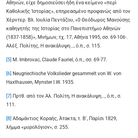
Αθηνών, είχε δημοσιεύσει ήδη ένα κείμενο «περὶ
Καθολικῆς Ἱστορίας», επηρεασμένο προφανώς από τον
Χέρντερ. Βλ. Ιουλία Πεντάζου, «0 Θεόδωρος Μανούσης
καθηγητής της Ιστορίας στο Πανεπιστήμιο Αθηνών
(1837-1858)», Μνήμων, τχ. 17, Αθήνα 1995, σσ. 69-106·.
Αλέξ. Πολίτης, Η ανακάλυψη…, ό.π., σ. 115.
[5]
Μ. Imbrovac, Claude Fauriel, ό.π., σσ. 69-77.
[6]
Neugriechische Volkslieder gesammelt von W. von
Haxthausen, Mynster I.W. 1935.
[7]
Πρτθ. από τον Αλ. Πολίτη, Η ανακάλυψη…, ό.π., σ.
111.
[8]
Αδαμάντιος Κοραής, Άτακτα, τ. Β΄, Παρίσι 1829,
λήμμα «μυρολόγιον», σ. 255.