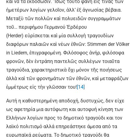
καὶ νὰ τὰ ἐκ­δό­σω­σιν. Ἴσως τοῦτο φανῆ εἰς τινας τῶν
ἡμετέρων λογίων γελοῖον, ἀλλ’ ἐξ ἀγνω­σίας βέβαια.
Μεταξὺ τῶν πολλῶν καὶ πολυειδῶν συγγραμμάτων
τοῦ… περι­φή­μου Γερμανού Ἑρδέρου
(Herder) εὑρίσκεται καὶ μία συλλογὴ τραγουδίων
διαφόρων παλαιῶν καὶ νέων ἐθνῶν: Stimmen der Völker
in Liedern, ἐπι­γρα­φομένη. Φιλόσοφος ἀνήρ, φιλόσοφα
φρονῶν, δὲν ἐντράπη παντελῶς συλλέγων τοιαῦτα
τραγούδια, χαρακτηριστικὰ ὄχι μόνον τῆς ποιήσεως
ἀλλὰ καὶ τῶν φρονημάτων τῶν ἐθνῶν, καὶ μεταφράζων
ἐμμέτρως εἰς τὴν γλῶσσαν του!
[14]
Αυτή η καθυστερημένη αποδοχή, δυστυχώς, δεν είχε
ως αφετηρία μια αυτόφωτη και αυτοφυή κίνηση των
Ελλήνων λογίων προς το δημοτικό τραγούδι και τον
λαϊκό πολιτισμό αλλά επηρεάστηκε άμεσα από τα
ευρωπαϊκά ρεύματα. Το δημοτικό τραγούδι θα