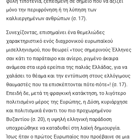
φυλή τιποτένια, ξεπεσμένη σε σημείο που να αξίζει
μόνο την περιφρόνηση ή τη λύπηση των
καλλιεργημένων ανθρώπων (σ. 17).
Συνεχίζοντας, επισημαίνει ένα θεμελιώδες
χαρακτηριστικό ενός διαχρονικού ευρωπαϊκού
μισελληνισμού, που θεωρεί «τους σημερινούς Έλληνες
σαν κάτι το παράταιρο και ανίερο, ριγμένο άκαιρα
ανάμεσα στα ιερά ερείπια της παλιάς Ελλάδας, για να
χαλάσει το θέαμα και την εντύπωση στους ελλόγιμους
θαυμαστές που τα επισκέπτονται πότε-πότε»! (σ. 17).
Επειδή δε, μετά τη φραγκική κατάκτηση, το λιγότερο
πολιτισμένο μέρος της Ευρώπης, η Δύση, κυριάρχησε
και πολιτισμικά έναντι του πιο προχωρημένου
Βυζαντίου (σ. 20), η υψηλή ελληνική παράδοση
υποχρεώθηκε να καταδυθεί στη λαϊκή δημιουργία.
Ίσως ήταν ο πρώτος Ευρωπαίος που προέβαινε σε μια