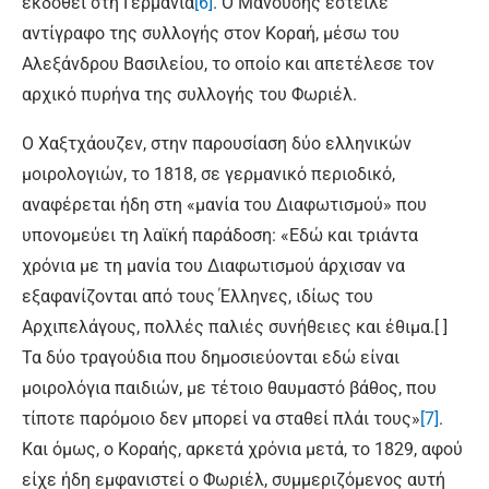
εκδοθεί στη Γερμανία
[6]
. Ο Μανούσης έστειλε
αντίγραφο της συλλογής στον Κοραή, μέσω του
Αλεξάνδρου Βασιλείου, το οποίο και απετέλεσε τον
αρχικό πυρήνα της συλλογής του Φωριέλ.
Ο Χαξτχάουζεν, στην παρουσίαση δύο ελληνικών
μοιρολογιών, το 1818, σε γερμανικό περιοδικό,
αναφέρεται ήδη στη «μανία του Διαφωτισμού» που
υπονομεύει τη λαϊκή παράδοση: «Εδώ και τριάντα
χρόνια με τη μανία του Διαφωτισμού άρχισαν να
εξαφανίζονται από τους Έλληνες, ιδίως του
Αρχιπελάγους, πολλές παλιές συνήθειες και έθιμα.[ ]
Τα δύο τραγούδια που δημοσιεύονται εδώ είναι
μοιρολόγια παιδιών, με τέτοιο θαυμαστό βάθος, που
τίποτε παρόμοιο δεν μπορεί να σταθεί πλάι τους»
[7]
.
Και όμως, ο Κοραής, αρκετά χρόνια μετά, το 1829, αφού
είχε ήδη εμφανιστεί ο Φωριέλ, συμμεριζόμενος αυτή