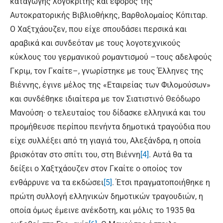
καταγωγής λογοκριτής και έφορος της
Αυτοκρατορικής Βιβλιοθήκης, Βαρθολομαίος Κόπιταρ.
Ο Χαξτχάουζεν, που είχε σπουδάσει περσικά και
αραβικά και συνδεόταν με τους λογοτεχνικούς
κύκλους του γερμανικού ρομαντισμού –τους αδελφούς
Γκριμ, τον Γκαίτε–, γνωρίστηκε με τους Έλληνες της
Βιέννης, έγινε μέλος της «Εταιρείας των Φιλομούσων»
και συνδέθηκε ιδιαίτερα με τον Σιατιστινό Θεόδωρο
Μανούση· ο τελευταίος του δίδασκε ελληνικά και του
προμήθευσε περίπου πενήντα δημοτικά τραγούδια που
είχε συλλέξει από τη γιαγιά του, Αλεξάνδρα, η οποία
βρισκόταν στο σπίτι του, στη Βιέννη
[4]
. Αυτά θα τα
δείξει ο Χαξτχάουζεν στον Γκαίτε ο οποίος τον
ενθάρρυνε να τα εκδώσει
[5]
. Έτσι πραγματοποιήθηκε η
πρώτη συλλογή ελληνικών δημοτικών τραγουδιών, η
οποία όμως έμεινε ανέκδοτη, και μόλις το 1935 θα