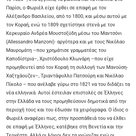
Παρίσι, ο Φωριέλ είχε έρθει σε επαφή με τον
Αλέξανδρο Βασιλείου, από το 1800, και μέσω αυτού με
τον Κοραή, ενώ το 1809 σχετίστηκε στενά με τον
Κερκυραίο Ανδρέα Μουστοξύδη μέσω του Μαντσόνι
(Allessandro Manzoni)· αργότερα και με τους Νικόλαο
Μαυρομάτη –που χρημάτισε γραμματέας του
Καποδίστρια–, Χριστόδουλο Κλωνάρη –που είχε
προμηθευτεί από τον Κοραή τη συλλογή των Μανούση-
Χαξτχάουζεν–, Τριαντάφυλλο Πατσούρη και Νικόλαο
Πίκολο – που ανέλαβε γύρω στο 1821 να του διδάξει τα
νέα ελληνικά. Αυτοί έστειλαν επιστολές σε Έλληνες
στην Ελλάδα να τους προμηθεύσουν δημοτικά από την
περιοχή τους και του έδωσαν τα χειρόγραφα. Ο ίδιος ο
Φωριέλ αναφέρει πως, στην προσπάθειά του να έλθει
σε επαφή με Έλληνες, κατέβηκε στη Βενετία και την
Τεργέστη. Αλλά οι λόγιοι δεν τα γνώριζαν ενώ οι