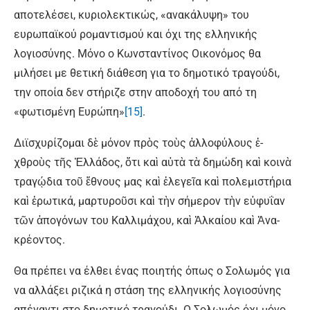
αποτελέσει, κυριολεκτικώς, «ανακάλυψη» του
ευρωπαϊκού ρομαντισμού και όχι της ελληνικής
λογιοσύνης. Μόνο ο Κωνσταντίνος Οικονόμος θα
μιλήσει με θετική διάθεση για το δημοτικό τραγούδι,
την οποία δεν στήριζε στην αποδοχή του από τη
«φωτισμένη Ευρώπη»
[15]
.
Δι­ϊ­σχυ­ρί­ζο­μαι δὲ μό­νον πρὸς τοὺς ἀλ­λο­φύ­λους ἐ­
χθροὺς τῆς Ἑλ­λά­δος, ὅ­τι καὶ αὐ­τὰ τὰ δη­μώ­δη καὶ κοι­νὰ
τρα­γῴ­δια τοῦ ἔ­θνους μας καὶ ἐ­λε­γεῖ­α καὶ πο­λε­μι­στή­ρια
καὶ ἐ­ρω­τι­κά, μαρ­τυ­ροῦσι καὶ τὴν σή­με­ρον τὴν εὐ­φυΐ­αν
τῶν ἀ­πο­γό­νων του Καλ­λι­μά­χου, καὶ Ἀλ­καί­ου καὶ Ἀ­να­
κρέ­ον­τος.
Θα πρέπει να έλθει ένας ποιητής όπως ο Σολωμός για
να αλλάξει ριζικά η στάση της ελληνικής λογιοσύνης
απέναντι στο δημοτικό τραγούδι. Ο Σολωμός όχι μόνο