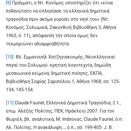
[9]
Πράγματι, ο Ντ. Κονόμος υποστηρίζει ότι «είναι
πιθανώτατο να επλησίασε τα ελληνικά δημοτικά
τραγούδια πριν ακόμα γυρίσει στο νησί του» (Ντ.
Κονόμος, Σολωμικά, Ζακυνθινή Βιβλιοθήκη 3, Αθήνα
1963, σ. 11), απόφανση την οποία όμως δεν
τεκμηριώνει αδιαμφισβήτητα.
[10]
Βλ. Εμμανουήλ Χατζηγιακουμής, Νεοελληνικαί
πηγαί του Σολωμού: κρητική λογοτεχνία, δημώδη
μεσαιωνικά κείμενα, δημοτική ποίησις, ΕΚΠΑ,
Βιβλιοθήκη Σοφίας Σαριπόλου 1, Αθήνα 1968, σσ. 125-
134, 145-154.
[11]
Claude Fauriel, Ελληνικά Δημοτικά Τραγούδια, 2 τ.,
επιμ. Αλέξης Πολίτης, ΠΕΚ, Ηράκλειο 2007. Για τον
Φωριέλ, βλ. αναλυτικά, Μ. Imbrovac, Claude Fauriel, ό.π.·
Αλ. Πολίτης, Η ανακάλυψη…, ό.π., σσ. 199-405· J. B.