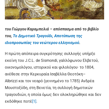
του Γιώργου Καραμπελιά – απόσπασμα από το βιβλίο
του,
Το Δημοτικό Τραγούδι, Αποτύπωση της
ιδιοπροσωπίας του νεώτερου ελληνισμού
.
Η πρώτη απόπειρα συγκρότησης συλλογής υπήρξε
εκείνη του J.C.L. de Sismondi, γαλλόφωνου Ελβετού,
οικονομολόγου, ιστορικού και φιλολόγου· το 1804,
ανέθεσε στην Κερκυραία Ισαβέλλα Θεοτόκη–
Albrizzi και τον νεαρό (γεννημένο το 1785) Ανδρέα
Μουστοξύδη, στη Βενετία, τη συλλογή δημοτικών
τραγουδιών, η οποία όμως δεν ολοκληρώθηκε και δεν
εκδόθηκε ποτέ
[1]
.