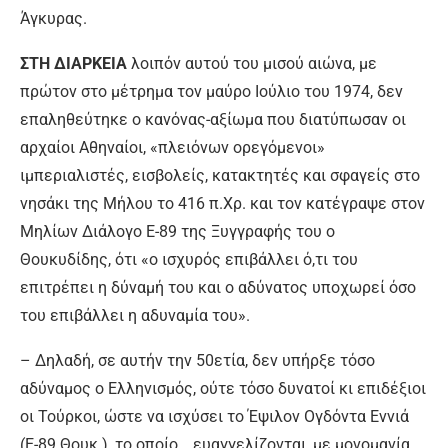
Άγκυρας.
ΣΤΗ ΔΙΑΡΚΕΙΑ
λοιπόν αυτού του μισού αιώνα, με
πρώτον στο μέτρημα τον μαύρο Ιούλιο του 1974, δεν
επαληθεύτηκε ο κανόνας-αξίωμα που διατύπωσαν οι
αρχαίοι Αθηναίοι, «πλειόνων ορεγόμενοι»
ιμπεριαλιστές, εισβολείς, κατακτητές και σφαγείς στο
νησάκι της Μήλου το 416 π.Χρ. και τον κατέγραψε στον
Μηλίων Διάλογο Ε-89 της Ξυγγραφής του ο
Θουκυδίδης, ότι «ο ισχυρός επιβάλλει ό,τι του
επιτρέπει η δύναμή του και ο αδύνατος υποχωρεί όσο
του επιβάλλει η αδυναμία του».
– Δηλαδή, σε αυτήν την 50ετία, δεν υπήρξε τόσο
αδύναμος ο Ελληνισμός, ούτε τόσο δυνατοί κι επιδέξιοι
οι Τούρκοι, ώστε να ισχύσει το Έψιλον Ογδόντα Εννιά
(Ε-89 Θουκ.), το οποίο… ευαγγελίζονται, με μονομανία