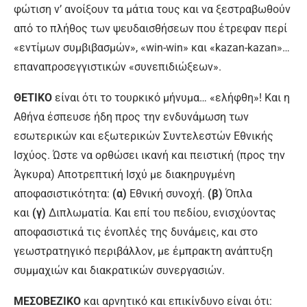
φώτιση ν’ ανοίξουν τα μάτια τους και να ξεστραβωθούν
από το πλήθος των ψευδαισθήσεων που έτρεφαν περί
«εντίμων συμβιβασμών», «win-win» και «kazan-kazan»…
επαναπροσεγγιστικών «συνεπιδιώξεων».
ΘΕΤΙΚΟ
είναι ότι το τουρκικό μήνυμα… «ελήφθη»! Και η
Αθήνα έσπευσε ήδη προς την ενδυνάμωση των
εσωτερικών και εξωτερικών Συντελεστών Εθνικής
Ισχύος. Ώστε να ορθώσει ικανή και πειστική (προς την
Άγκυρα) Αποτρεπτική Ισχύ με διακηρυγμένη
αποφασιστικότητα:
(α)
Εθνική συνοχή.
(β)
Όπλα
και
(γ)
Διπλωματία. Και επί του πεδίου, ενισχύοντας
αποφασιστικά τις ένοπλές της δυνάμεις, και στο
γεωστρατηγικό περιβάλλον, με έμπρακτη ανάπτυξη
συμμαχιών και διακρατικών συνεργασιών.
ΜΕΣΟΒΕΖΙΚΟ
και αρνητικό και επικίνδυνο είναι ότι: