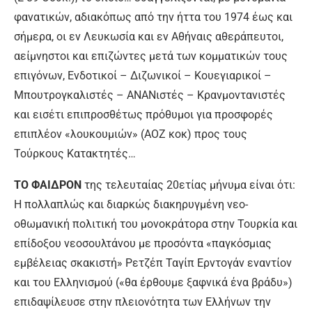
φανατικών, αδιακόπως από την ήττα του 1974 έως και
σήμερα, οι εν Λευκωσία και εν Αθήναις αθεράπευτοι,
αείμνηστοι και επιζώντες μετά των κομματικών τους
επιγόνων, Ενδοτικοί – Διζωνικοί – Κουεγιαρικοί –
Μπουτρογκαλιστές – ΑΝΑΝιστές – Κρανμοντανιστές
και εισέτι επιπροσθέτως πρόθυμοι για προσφορές
επιπλέον «λουκουμιών» (ΑΟΖ κοκ) προς τους
Τούρκους Κατακτητές…
ΤΟ ΦΑΙΔΡΟΝ
της τελευταίας 20ετίας μήνυμα είναι ότι:
Η πολλαπλώς και διαρκώς διακηρυγμένη νεο-
οθωμανική πολιτική του μονοκράτορα στην Τουρκία και
επίδοξου νεοσουλτάνου με προσόντα «παγκόσμιας
εμβέλειας σκακιστή» Ρετζέπ Ταγίπ Ερντογάν εναντίον
και του Ελληνισμού («θα έρθουμε ξαφνικά ένα βράδυ»)
επιδαψίλευσε στην πλειονότητα των Ελλήνων την