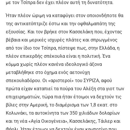
με τον Τσίπρα δεν έχει πλέον αυτή τη δυνατότητα.
Ήταν πλέον ώριμη να καταφύγει στον οποιονδήποτε θα
της αντικατόπτριζε έστω και την οφθαλμαπάτη της
εξουσίας. Και τον βρήκε στον Κασσελάκη που, έχοντας
βέβαια και μερικές ισχυρές πλάτες και σπρωγμένος
από τον ίδιο τον Τσίπρα, πίστεψε πως, στην Ελλάδα, η
πλέον επικερδής σπέκουλα είναι η πολιτική. Ένα
κόμμα χωρίς πλέον κανένα ιδεολογικό άξονα
μεταβλήθηκε στο όχημα ενός αετονύχη
σπεκουλαδόρου. Οι «αριστεροί» του ΣΥΡΙΖΑ, αφού
πρώτα είχαν καταπιεί τα πούρα του Αλέξη στα γιοτ των
επιχειρηματιών, τώρα πια ήταν έτοιμοι να δεχτούν τις
βίλες στην Αμερική, το διαμέρισμα των 1,8 εκατ. στο
Κολωνάκι, τα αυτοκίνητα των 350 χιλιάδων δολαρίων
και τη νέα «Αγία Οικογένεια», Κασσελάκης, Τάιλερ και
Φάρλι. Ήταν έτοιμοι να δεχτούν έναν καμποτίνο που