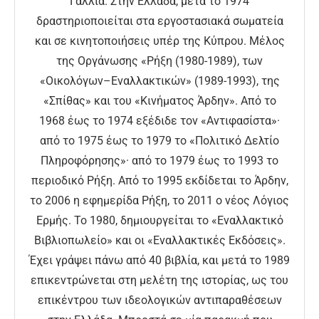
Γαλλία. Στην Ελλάδα, μετά το 1974
δραστηριοποιείται στα εργοστασιακά σωματεία
και σε κινητοποιήσεις υπέρ της Κύπρου. Μέλος
της Οργάνωσης «Ρήξη (1980-1989), των
«Οικολόγων–Εναλλακτικών» (1989-1993), της
«Σπίθας» και του «Κινήματος Άρδην». Από το
1968 έως το 1974 εξέδιδε τον «Αντιφασίστα»·
από το 1975 έως το 1979 το «Πολιτικό Δελτίο
Πληροφόρησης»· από το 1979 έως το 1993 το
περιοδικό Ρήξη. Από το 1995 εκδίδεται το Άρδην,
το 2006 η εφημερίδα Ρήξη, το 2011 ο νέος Λόγιος
Ερμής. Το 1980, δημιουργείται το «Εναλλακτικό
Βιβλιοπωλείο» και οι «Εναλλακτικές Εκδόσεις».
Έχει γράψει πάνω από 40 βιβλία, και μετά το 1989
επικεντρώνεται στη μελέτη της ιστορίας, ως του
επικέντρου των ιδεολογικών αντιπαραθέσεων