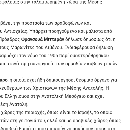
ασφάλειας στην ταλαιπωρημένη χώρα της Μέσης
μβάνει την προστασία των αραβοφώνων και
Αντιοχείας. Υπάρχει προηγούμενο και μάλιστα από
 Πρόεδρος
Φρανσουά Μιττεράν
δήλωσε δημοσίως ότι η
 τους Μαρωνίτες του Λιβάνου. Ενδιαφέρουσα δήλωση
εφαρμόζει τον νόμο του 1905 περί ουδετερόθρησκου
η μία στενότερη συνεργασία των αρμοδίων κυβερνητικών
ύπρο
, η οποία έχει ήδη δημιουργήσει θεσμικό όργανο για
λευθεριών των Χριστιανών της Μέσης Ανατολής. Η
υ Ελληνισμού στην Ανατολική Μεσόγειο και έχει
Μέση Ανατολή.
 χώρες της περιοχής, όπως είναι το Ισραήλ, το οποίο
τών στη γειτονιά του, αλλά και με αραβικές χώρες όπως
α Αραβικά Εμιράτα, που μπορούν να ασκήσουν πίεση στη