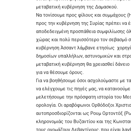
μεταβατική κυβέρνηση της Δαμασκού.
Να τονίσουμε προς φίλους και συμμάχους (Η
προς την κυβέρνηση της Συρίας πρέπει να 
αποδεδειγμένη προσπάθεια συμφιλίωσης όλ
χώρας και πολύ περισσότερο τον σεβασμό σ
κυβέρνηση Άσσαντ λάμβανε ετησίως χορηγία
δημοσίων υπαλλήλων, αστυνομικών και στρα
μεταβατική κυβέρνηση θα χρειασθεί δάνειο
για να θέσουμε όρους.
Για να βοηθήσουμε όσοι ασχολούμαστε με τ
να ελέγχουμε τις πηγές μας, να κατανοούμε
μελετήσουμε την πρόσφατη ιστορία του Μεσ
ορολογία. Οι αραβόφωνοι Ορθόδοξοι Χριστια
αυτοπροσδιορίζονται ως Ρουμ Ορτοντόξ (Ρω
κληρονομιάς του Βυζαντίου και της Κωνστ
τους ονομάζουν Λεβαντίνους, που είναι λαν