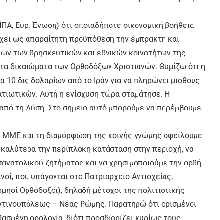
ΠΑ, Ευρ. Ένωση) ότι οποιαδήποτε οικονομική βοήθεια
έχει ως απαραίτητη προϋπόθεση την έμπρακτη και
ων των θρησκευτικών και εθνικών κοινοτήτων της
τα δικαιώματα των Ορθοδόξων Χριστιανών. Θυμίζω ότι η
 10 δις δολαρίων από το Ιράν για να πληρώνει μισθούς
τιωτικών. Αυτή η ενίσχυση τώρα σταμάτησε. Η
 από τη Δύση. Στο σημείο αυτό μπορούμε να παρέμβουμε
α ΜΜΕ και τη διαμόρφωση της κοινής γνώμης οφείλουμε
 καλύτερα την περίπλοκη κατάσταση στην περιοχή, να
ανατολικού ζητήματος και να χρησιμοποιούμε την ορθή
νοί, που υπάγονται στο Πατριαρχείο Αντιοχείας,
μηοί Ορθόδοξοι), δηλαδή μέτοχοι της πολιτιστικής
αντινουπόλεως – Νέας Ρώμης. Παρατηρώ ότι ορισμένοι
θασμένη ορολογία, διότι προσδιορίζει κυρίως τους