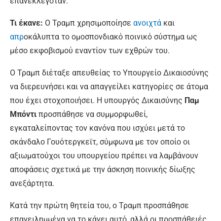
επανεκλεγόταν.
Τι έκανε:
Ο Τραμπ χρησιμοποίησε
ανοιχτά
και
απρ
οκάλυπτα το ομοσπονδιακό ποινικό σύστημα ως
μέσο εκφοβισμού εναντίον των εχθρών του.
Ο Τραμπ διέταξε απευθείας το Υπουργείο Δικαιοσύνης
να διερευνήσει και να απαγγείλει κατηγορίες σε άτομα
που έχει στοχοποιήσει. Η υπουργός Δικαισύνης
Παμ
Μπόντι
προσπάθησε να συμμορφωθεί,
εγκαταλείποντας τον κανόνα που ισχύει μετά το
σκάνδαλο Γουότεργκεϊτ, σύμφωνα με τον οποίο οι
αξιωματούχοι του υπουργείου πρέπει να λαμβάνουν
αποφάσεις σχετικά με την άσκηση ποινικής δίωξης
ανεξάρτητα.
Κατά την πρώτη θητεία του, ο Τραμπ προσπάθησε
επανειλημμένα να το κάνει αυτό, αλλά οι προσπάθειές