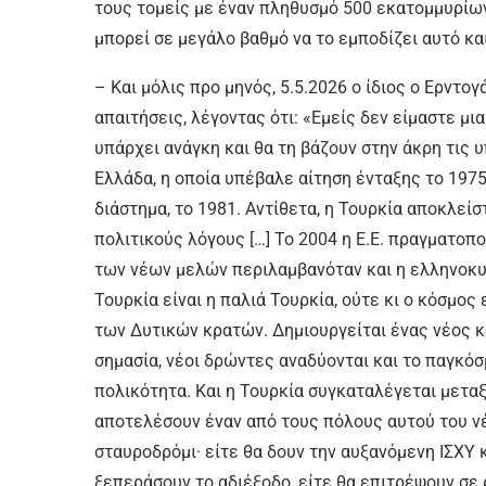
τους τομείς με έναν πληθυσμό 500 εκατομμυρίων
μπορεί σε μεγάλο βαθμό να το εμποδίζει αυτό και
– Και μόλις προ μηνός, 5.5.2026 ο ίδιος ο Ερντο
απαιτήσεις, λέγοντας ότι: «Εμείς δεν είμαστε μ
υπάρχει ανάγκη και θα τη βάζουν στην άκρη τις 
Ελλάδα, η οποία υπέβαλε αίτηση ένταξης το 1975,
διάστημα, το 1981. Αντίθετα, η Τουρκία αποκλε
πολιτικούς λόγους […] Το 2004 η Ε.Ε. πραγματοπ
των νέων μελών περιλαμβανόταν και η ελληνοκυπ
Τουρκία είναι η παλιά Τουρκία, ούτε κι ο κόσμος
των Δυτικών κρατών. Δημιουργείται ένας νέος 
σημασία, νέοι δρώντες αναδύονται και το παγκό
πολικότητα. Και η Τουρκία συγκαταλέγεται μετ
αποτελέσουν έναν από τους πόλους αυτού του νέ
σταυροδρόμι· είτε θα δουν την αυξανόμενη ΙΣΧΥ 
ξεπεράσουν το αδιέξοδο, είτε θα επιτρέψουν σε