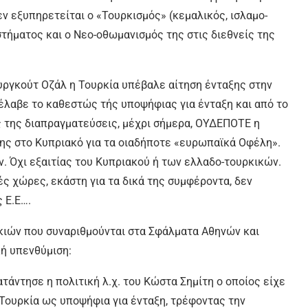
δεν εξυπηρετείται ο «Τουρκισμός» (κεμαλικός, ισλαμο-
στήματος και ο Νεο-οθωμανισμός της στις διεθνείς της
υργκούτ Οζάλ η Τουρκία υπέβαλε αίτηση ένταξης στην
, έλαβε το καθεστώς τής υποψήφιας για ένταξη και από το
ές της διαπραγματεύσεις, μέχρι σήμερα, ΟΥΔΕΠΟΤΕ η
ς στο Κυπριακό για τα οιαδήποτε «ευρωπαϊκά Οφέλη».
. Όχι εξαιτίας του Κυπριακού ή των ελλαδο-τουρκικών.
ές χώρες, εκάστη για τα δικά της συμφέροντα, δεν
 Ε.Ε….
ιών που συναριθμούνται στα Σφάλματα Αθηνών και
κή υπενθύμιση:
άντησε η πολιτική λ.χ. του Κώστα Σημίτη ο οποίος είχε
 Τουρκία ως υποψήφια για ένταξη, τρέφοντας την