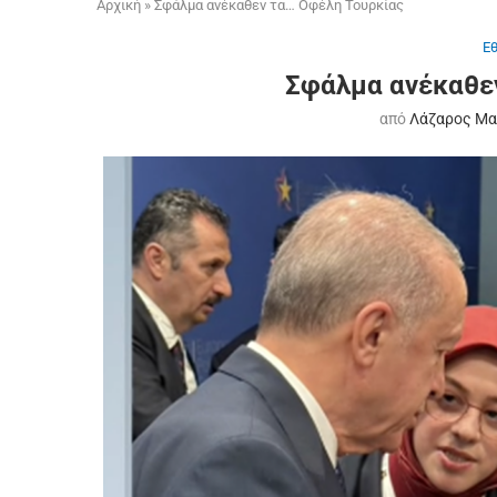
Αρχική
»
Σφάλμα ανέκαθεν τα… Οφέλη Τουρκίας
Ε
Σφάλμα ανέκαθε
από
Λάζαρος Μ