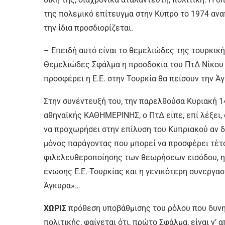
της πολεμικό επίτευγμα στην Κύπρο το 1974 αν
την ίδια προσδιορίζεται.
– Επειδή αυτό είναι το θεμελιώδες της τουρκική
Θεμελιώδες Σφάλμα η προσδοκία του ΠτΔ Νίκου Φ
προσφέρει η Ε.Ε. στην Τουρκία θα πείσουν την Ά
Στην συνέντευξή του, την παρελθούσα Κυριακή 14
αθηναϊκής ΚΑΘΗΜΕΡΙΝΗΣ, ο ΠτΔ είπε, επί λέξει, 
να προχωρήσει στην επίλυση του Κυπριακού αν δε
μόνος παράγοντας που μπορεί να προσφέρει τέτοι
φιλελευθεροποίησης των θεωρήσεων εισόδου, η 
ένωσης Ε.Ε.-Τουρκίας και η γενικότερη συνεργασί
Άγκυρα»…
ΧΩΡΙΣ
πρόθεση υποβάθμισης του ρόλου που δυνητι
πολιτικής, φαίνεται ότι, πρώτο Σφάλμα, είναι ν’