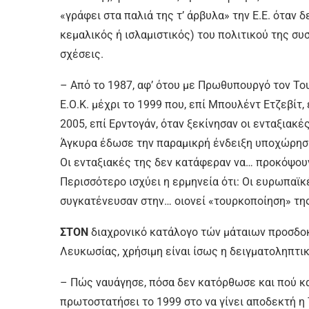
«γράφει στα παλιά της τ’ άρβυλα» την Ε.Ε. όταν 
κεμαλικός ή ισλαμιστικός) του πολιτικού της συ
σχέσεις.
– Από το 1987, αφ’ ότου με Πρωθυπουργό τον Το
Ε.Ο.Κ. μέχρι το 1999 που, επί Μπουλέντ Ετζεβίτ
2005, επί Ερντογάν, όταν ξεκίνησαν οι ενταξιακ
Άγκυρα έδωσε την παραμικρή ένδειξη υποχώρηση
Οι ενταξιακές της δεν κατάφεραν να… προκόψουν
Περισσότερο ισχύει η ερμηνεία ότι: Οι ευρωπαϊκ
συγκατένευσαν στην… οιονεί «τουρκοποίηση» της
ΣΤΟΝ
διαχρονικό κατάλογο τών μάταιων προσδοκ
Λευκωσίας, χρήσιμη είναι ίσως η δειγματοληπτι
– Πώς ναυάγησε, πόσα δεν κατόρθωσε και πού κατ
πρωτοστατήσει το 1999 στο να γίνει αποδεκτή η