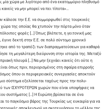
, μία χώρα με λιγότερο από ένα εκατομμύριο πληθυσμό
 κανείς να μην μπορεί να πει τίποτα»…
γάν κάλεσε την Ε.Ε. να συμμορφωθεί στις τουρκικές
ια χώρα της οποίας θα χτυπούν την πόρτα μόνο όταν
υπόλοιπες φορές […] Όπως βλέπετε, η γειτονική μας
 έγινε δεκτή στην Ε.Ε. σε πολύ σύντομο χρονικό
ίστηκε από το τραπέζι των διαπραγματεύσεων για καθαρά
οίησε τη μεγαλύτερη διεύρυνση στην ιστορία της. Μεταξύ
ριακή πλευρά […] Να μην ξεχνάει κανείς ότι ούτε η
 είναι όπως πριν, περιορισμένος στη σφαίρα επιρροής
κόσμος όπου οι περιφερειακές συνεργασίες αποκτούν
σμιο σύστημα εξελίσσεται ταχέως προς την πολυ-
αξύ των ΙΣΧΥΡΟΤΕΡΩΝ χωρών που είναι υποψήφιες να
ου συστήματος […] Η Ευρώπη βρίσκεται σε ένα
και το παγκόσμιο βάρος της Τουρκίας ως ευκαιρία για να
 ρητορικές αποκλεισμού να σκοτεινιάσουν το μέλλον της