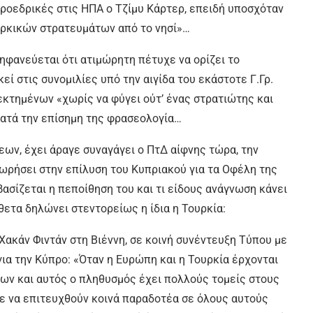
προεδρικές στις ΗΠΑ ο Τζίμυ Κάρτερ, επειδή υποσχόταν
υρκικών στρατευμάτων από το νησί»…
ηφανεύεται ότι ατιμώρητη πέτυχε να ορίζει το
εί στις συνομιλίες υπό την αιγίδα του εκάστοτε Γ.Γρ.
εκτημένων «χωρίς να φύγει ούτ’ ένας στρατιώτης και
κατά την επίσημη της φρασεολογία…
εων, έχει άραγε συναγάγει ο ΠτΔ αίφνης τώρα, την
χωρήσει στην επίλυση του Κυπριακού για τα Οφέλη της
 βασίζεται η πεποίθηση του και τι είδους ανάγνωση κάνει
ίθετα δηλώνει στεντορείως η ίδια η Τουρκία:
 Χακάν Φιντάν στη Βιέννη, σε κοινή συνέντευξη Τύπου με
για την Κύπρο: «Όταν η Ευρώπη και η Τουρκία έρχονται
ων και αυτός ο πληθυσμός έχει πολλούς τομείς στους
ε να επιτευχθούν κοινά παραδοτέα σε όλους αυτούς