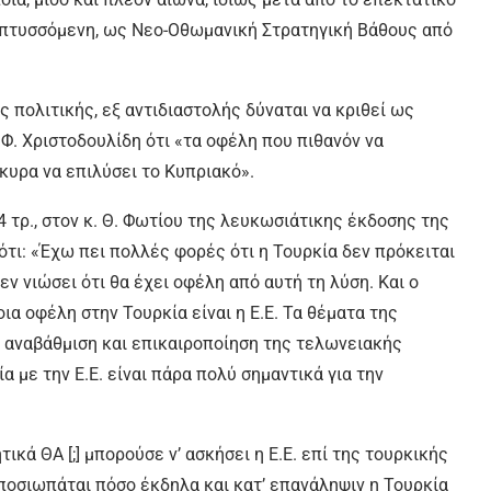
απτυσσόμενη, ως Νεο-Οθωμανική Στρατηγική Βάθους από
ς πολιτικής, εξ αντιδιαστολής δύναται να κριθεί ως
. Χριστοδουλίδη ότι «τα οφέλη που πιθανόν να
γκυρα να επιλύσει το Κυπριακό».
 τρ., στον κ. Θ. Φωτίου της λευκωσιάτικης έκδοσης της
ότι: «Έχω πει πολλές φορές ότι η Τουρκία δεν πρόκειται
ν νιώσει ότι θα έχει οφέλη από αυτή τη λύση. Και ο
α οφέλη στην Τουρκία είναι η Ε.Ε. Τα θέματα της
αναβάθμιση και επικαιροποίηση της τελωνειακής
α με την Ε.Ε. είναι πάρα πολύ σημαντικά για την
κά ΘΑ [;] μπορούσε ν’ ασκήσει η Ε.Ε. επί της τουρκικής
 αποσιωπάται πόσο έκδηλα και κατ’ επανάληψιν η Τουρκία