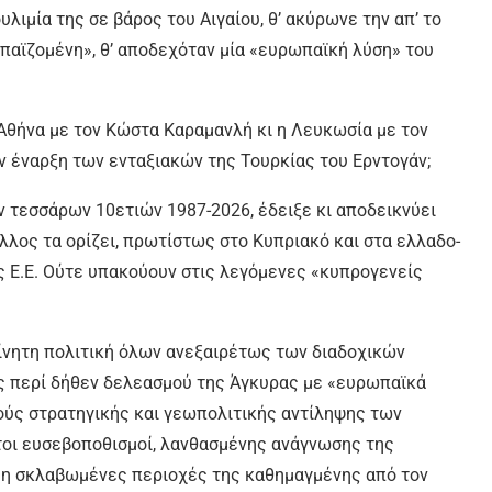
λιμία της σε βάρος του Αιγαίου, θ’ ακύρωνε την απ’ το
ωπαϊζομένη», θ’ αποδεχόταν μία «ευρωπαϊκή λύση» του
Αθήνα με τον Κώστα Καραμανλή κι η Λευκωσία με τον
ν έναρξη των ενταξιακών της Τουρκίας του Ερντογάν;
ν τεσσάρων 10ετιών 1987-2026, έδειξε κι αποδεικνύει
άλλος τα ορίζει, πρωτίστως στο Κυπριακό και στα ελλαδο-
 Ε.Ε. Ούτε υπακούουν στις λεγόμενες «κυπρογενείς
νητη πολιτική όλων ανεξαιρέτως των διαδοχικών
ς περί δήθεν δελεασμού της Άγκυρας με «ευρωπαϊκά
ύς στρατηγικής και γεωπολιτικής αντίληψης των
τοι ευσεβοποθισμοί, λανθασμένης ανάγνωσης της
μη σκλαβωμένες περιοχές της καθημαγμένης από τον