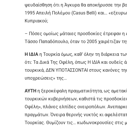
ψευδαίσθηση ότι η Άγκυρα θα αποκήρυσσε την βου
1995 Απειλή Πολέμου (Casus Belli) και… «εξευρ
Κυπριακού;
– Πόσες ομοίως μάταιες προσδοκίες έτρεφαν η 
Τάσσο Παπαδόπουλο, όταν το 2005 χαιρέτιζαν τη
Η ΙΔΙΑ
η Τουρκία όμως, καθ’ όλην τη διάρκεια τω
ότι: Τα Δικά Της Οφέλη, όπως Η ΙΔΙΑ και ουδείς 
τουρκικά, ΔΕΝ ΥΠΟΤΑΣΣΟΝΤΑΙ στους κανόνες της
υποχρεώσεις» της…
ΑΥΤΗ
η ξεροκέφαλη πραγματικότητα, ως αμετακί
τουρκικών κυβερνήσεων, καθιστά τις προσδοκίε
Οφέλη», πλάνες ελπίδες ονειροπόλων. Ανεπαρκο
πραγμάτων. Όνειρα θερινής νυκτός κι αφελέστα
Τουρκίας. Θυμίζουν τις… κωδωνοκρουσίες στις 