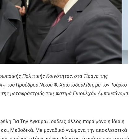
ωπαϊκής Πολιτικής Κοινότητας, στα Τίρανα της
ι», του Προέδρου Νίκου Φ. Χριστοδουλίδη, με τον Τούρκο
ή της μεταφράστριάς του, Φατιμά Γκιουλχάμ Αμπουσάναμπ.
έλη Για Την Άγκυρα», ουδείς άλλος παρά μόνο η ίδια η
ώκει. Μεθοδικά. Με μοναδικό γνώμονα την αποκλειστικά
ποία, μισό και πλέον αιώνα, ιδίως μετά από το επεκτατικό