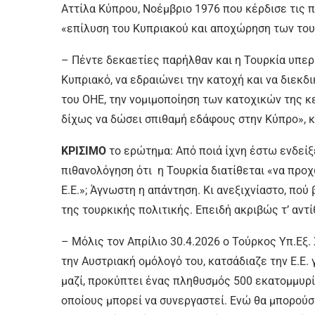
Αττίλα Κύπρου, Νοέμβριο 1976 που κέρδισε τις 
«επίλυση του Κυπριακού και αποχώρηση των το
– Πέντε δεκαετίες παρήλθαν και η Τουρκία υπερ
Κυπριακό, να εδραιώνει την κατοχή και να διεκδικ
του ΟΗΕ, την νομιμοποίηση των κατοχικών της κ
δίχως να δώσει σπιθαμή εδάφους στην Κύπρο», 
ΚΡΙΣΙΜΟ
το ερώτημα: Από ποιά ίχνη έστω ενδείξ
πιθανολόγηση ότι η Τουρκία διατίθεται «να προ
Ε.Ε.»; Άγνωστη η απάντηση. Κι ανεξιχνίαστο, πού
της τουρκικής πολιτικής. Επειδή ακριβώς τ’ αντ
– Μόλις τον Απρίλιο 30.4.2026 ο Τούρκος Υπ.Εξ.
την Αυστριακή ομόλογό του, κατσάδιαζε την Ε.Ε. 
μαζί, προκύπτει ένας πληθυσμός 500 εκατομμυρί
οποίους μπορεί να συνεργαστεί. Ενώ θα μπορούσ