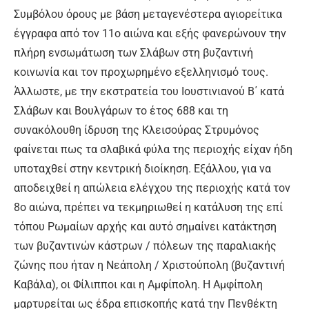
Συμβόλου όρους με βάση μεταγενέστερα αγιορείτικα
έγγραφα από τον 11ο αιώνα και εξής φανερώνουν την
πλήρη ενσωμάτωση των Σλάβων στη βυζαντινή
κοινωνία και τον προχωρημένο εξελληνισμό τους.
Άλλωστε, με την εκστρατεία του Ιουστινιανού Β΄ κατά
Σλάβων και Βουλγάρων το έτος 688 και τη
συνακόλουθη ίδρυση της Κλεισούρας Στρυμόνος
φαίνεται πως τα σλαβικά φύλα της περιοχής είχαν ήδη
υποταχθεί στην κεντρική διοίκηση. Εξάλλου, για να
αποδειχθεί η απώλεια ελέγχου της περιοχής κατά τον
8ο αιώνα, πρέπει να τεκμηριωθεί η κατάλυση της επί
τόπου Ρωμαίων αρχής και αυτό σημαίνει κατάκτηση
των βυζαντινών κάστρων / πόλεων της παραλιακής
ζώνης που ήταν η Νεάπολη / Χριστούπολη (βυζαντινή
Καβάλα), οι Φίλιπποι και η Αμφίπολη. Η Αμφίπολη
μαρτυρείται ως έδρα επισκοπής κατά την Πενθέκτη