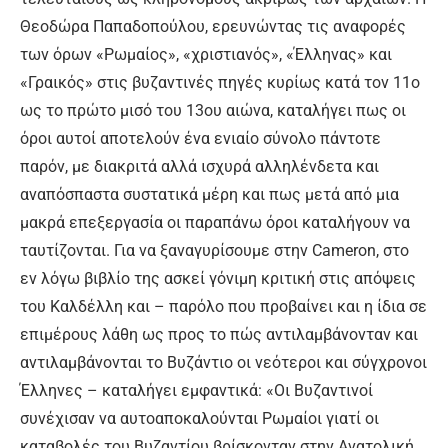
Θεοδώρα Παπαδοπούλου, ερευνώντας τις αναφορές
των όρων «Ρωμαίος», «χριστιανός», «Έλληνας» και
«Γραικός» στις βυζαντινές πηγές κυρίως κατά τον 11ο
ως το πρώτο μισό του 13ου αιώνα, καταλήγει πως οι
όροι αυτοί αποτελούν ένα ενιαίο σύνολο πάντοτε
παρόν, με διακριτά αλλά ισχυρά αλληλένδετα και
αναπόσπαστα συστατικά μέρη και πως μετά από μια
μακρά επεξεργασία οι παραπάνω όροι καταλήγουν να
ταυτίζονται. Για να ξαναγυρίσουμε στην Cameron, στο
εν λόγω βιβλίο της ασκεί γόνιμη κριτική στις απόψεις
του Καλδέλλη και – παρόλο που προβαίνει και η ίδια σε
επιμέρους λάθη ως προς το πώς αντιλαμβάνονταν και
αντιλαμβάνονται το Βυζάντιο οι νεότεροι και σύγχρονοι
Έλληνες – καταλήγει εμφαντικά: «Οι Βυζαντινοί
συνέχισαν να αυτοαποκαλούνται Ρωμαίοι γιατί οι
καταβολές του Βυζαντίου βρίσκονταν στην Ανατολική