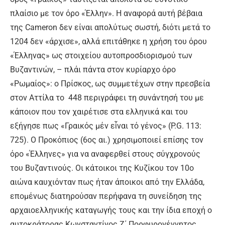
πλαίσιο με τον όρο «Έλλην». Η αναφορά αυτή βέβαια
της Cameron δεν είναι απολύτως σωστή, διότι μετά το
1204 δεν «άρχισε», αλλά επιτάθηκε η χρήση του όρου
«Έλληνας» ως στοιχείου αυτοπροσδιορισμού των
Βυζαντινών, – πλάι πάντα στον κυρίαρχο όρο
«Ρωμαίος»: ο Πρίσκος, ως συμμετέχων στην πρεσβεία
στον Αττίλα το 448 περιγράφει τη συνάντησή του με
κάποιον που τον χαιρέτισε στα ελληνικά και του
εξήγησε πως «Γραικός μέν εἶναι τό γένος» (P.G. 113:
725). Ο Προκόπιος (6ος αι.) χρησιμοποιεί επίσης τον
όρο «Έλληνες» για να αναφερθεί στους σύγχρονούς
του Βυζαντινούς. Οι κάτοικοι της Κυζίκου τον 10ο
αιώνα καυχιόνταν πως ήταν άποικοι από την Ελλάδα,
επομένως διατηρούσαν περήφανα τη συνείδηση της
αρχαιοελληνικής καταγωγής τους και την ίδια εποχή ο
αυτοκράτορας Κωνσταντίνος Ζ΄ Πορφυρογέννητος