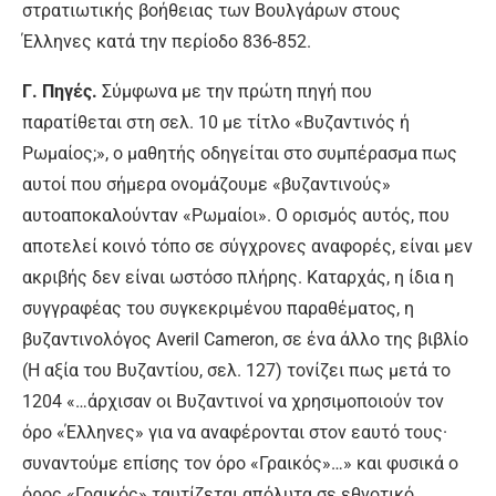
στρατιωτικής βοήθειας των Βουλγάρων στους
Έλληνες κατά την περίοδο 836-852.
Γ. Πηγές.
Σύμφωνα με την πρώτη πηγή που
παρατίθεται στη σελ. 10 με τίτλο «Βυζαντινός ή
Ρωμαίος;», ο μαθητής οδηγείται στο συμπέρασμα πως
αυτοί που σήμερα ονομάζουμε «βυζαντινούς»
αυτοαποκαλούνταν «Ρωμαίοι». Ο ορισμός αυτός, που
αποτελεί κοινό τόπο σε σύγχρονες αναφορές, είναι μεν
ακριβής δεν είναι ωστόσο πλήρης. Καταρχάς, η ίδια η
συγγραφέας του συγκεκριμένου παραθέματος, η
βυζαντινολόγος Averil Cameron, σε ένα άλλο της βιβλίο
(Η αξία του Βυζαντίου, σελ. 127) τονίζει πως μετά το
1204 «…άρχισαν οι Βυζαντινοί να χρησιμοποιούν τον
όρο «Έλληνες» για να αναφέρονται στον εαυτό τους·
συναντούμε επίσης τον όρο «Γραικός»…» και φυσικά ο
όρος «Γραικός» ταυτίζεται απόλυτα σε εθνοτικό