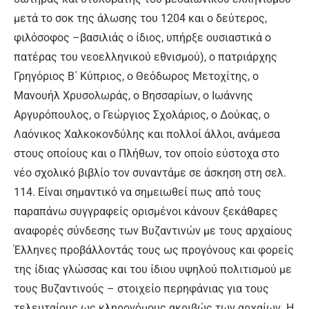
μετά το σοκ της άλωσης του 1204 και ο δεύτερος,
φιλόσοφος –βασιλιάς ο ίδιος, υπήρξε ουσιαστικά ο
πατέρας του νεοελληνικού εθνισμού), ο πατριάρχης
Γρηγόριος Β΄ Κύπριος, ο Θεόδωρος Μετοχίτης, ο
Μανουήλ Χρυσολωράς, ο Βησσαρίων, ο Ιωάννης
Αργυρόπουλος, ο Γεώργιος Σχολάριος, ο Δούκας, ο
Λαόνικος Χαλκοκονδύλης και πολλοί άλλοι, ανάμεσα
στους οποίους και ο Πλήθων, τον οποίο εύστοχα στο
νέο σχολικό βιβλίο τον συναντάμε σε άσκηση στη σελ.
114. Είναι σημαντικό να σημειωθεί πως από τους
παραπάνω συγγραφείς ορισμένοι κάνουν ξεκάθαρες
αναφορές σύνδεσης των Βυζαντινών με τους αρχαίους
Έλληνες προβάλλοντάς τους ως προγόνους και φορείς
της ίδιας γλώσσας και του ίδιου υψηλού πολιτισμού με
τους Βυζαντινούς – στοιχείο περηφάνιας για τους
τελευταίους ως κληρονόμους ακριβώς των αρχαίων. Η