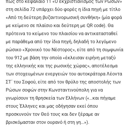
πως στο κεφάλαιο 11 «Ο εκχριστιανισμός των Ρώσων»
στη σελίδα 72 υπάρχει δύο φορές η ίδια πηγή με τίτλο
«Από τη δεύτερη βυζαντινορωσική συνθήκη» (μία φορά
με κείμενο σε πλαίσιο και δεύτερη με QR code). Θα
πρότεινα το κείμενο του πλαισίου να αντικατασταθεί
με παράθεμα από την ίδια πηγή, δηλαδή το λεγόμενο
ρώσικο «Χρονικό του Νέστορος», είτε από τη συμφωνία
του 912 με βάση την οποία «έκλεισαν ειρήνη μεταξύ
της ελληνικής και της ρωσικής χώρας», αποτέλεσμα
των στοχευμένων ενεργειών του αυτοκράτορα Λέοντα
ΣΤ΄ του Σοφού, είτε από τον θρύλο της αποστολής των
Ρώσων σοφών στην Κωνσταντινούπολη για να
γνωρίσουν τη θρησκεία των Ελλήνων («…και πήγαμε
στους Έλληνες και μας οδήγησαν εκεί όπου
προσκυνούν τον Θεό τους και δεν ξέραμε αν
βρισκόμασταν στον ουρανό ή στη γη…»).