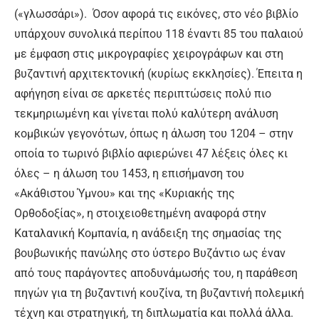
(«γλωσσάρι»). Όσον αφορά τις εικόνες, στο νέο βιβλίο
υπάρχουν συνολικά περίπου 118 έναντι 85 του παλαιού
με έμφαση στις μικρογραφίες χειρογράφων και στη
βυζαντινή αρχιτεκτονική (κυρίως εκκλησίες). Έπειτα η
αφήγηση είναι σε αρκετές περιπτώσεις πολύ πιο
τεκμηριωμένη και γίνεται πολύ καλύτερη ανάλυση
κομβικών γεγονότων, όπως η άλωση του 1204 – στην
οποία το τωρινό βιβλίο αφιερώνει 47 λέξεις όλες κι
όλες – η άλωση του 1453, η επισήμανση του
«Ακάθιστου Ύμνου» και της «Κυριακής της
Ορθοδοξίας», η στοιχειοθετημένη αναφορά στην
Καταλανική Κομπανία, η ανάδειξη της σημασίας της
βουβωνικής πανώλης στο ύστερο Βυζάντιο ως έναν
από τους παράγοντες αποδυνάμωσής του, η παράθεση
πηγών για τη βυζαντινή κουζίνα, τη βυζαντινή πολεμική
τέχνη και στρατηγική, τη διπλωματία και πολλά άλλα.