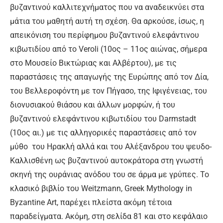
βυζαντινού καλλιτεχνήματος που να αναδεικνύει στα
μάτια του μαθητή αυτή τη σχέση. Θα αρκούσε, ίσως, η
απεικόνιση του περίφημου βυζαντινού ελεφάντινου
κιβωτιδίου από το Veroli (10ος – 11ος αιώνας, σήμερα
στο Μουσείο Βικτώριας και Αλβέρτου), με τις
παραστάσεις της απαγωγής της Ευρώπης από τον Δία,
του Βελλεροφόντη με τον Πήγασο, της Ιφιγένειας, του
διονυσιακού θιάσου και άλλων μορφών, ή του
βυζαντινού ελεφάντινου κιβωτιδίου του Darmstadt
(10ος αι.) με τις αλληγορικές παραστάσεις από τον
μύθο του Ηρακλή αλλά και του Αλέξανδρου του ψευδο-
Καλλισθένη ως βυζαντινού αυτοκράτορα στη γνωστή
σκηνή της ουράνιας ανόδου του σε άρμα με γρύπες. Το
κλασικό βιβλίο του Weitzmann, Greek Mythology in
Byzantine Art, παρέχει πλείστα ακόμη τέτοια
παραδείγματα. Ακόμη, στη σελίδα 81 και στο κεφάλαιο