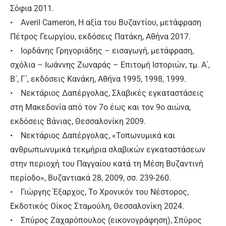
Σόφια 2011.
• Averil Cameron, Η αξία του Βυζαντίου, μετάφραση
Πέτρος Γεωργίου, εκδόσεις Πατάκη, Αθήνα 2017.
• Ιορδάνης Γρηγοριάδης – εισαγωγή, μετάφραση,
σχόλια – Ιωάννης Ζωναράς – Επιτομή Ιστοριών, τμ. Α΄,
Β΄, Γ΄, εκδόσεις Κανάκη, Αθήνα 1995, 1998, 1999.
• Νεκτάριος Δαπέργολας, Σλαβικές εγκαταστάσεις
στη Μακεδονία από τον 7ο έως και τον 9ο αιώνα,
εκδόσεις Βάνιας, Θεσσαλονίκη 2009.
• Νεκτάριος Δαπέργολας, «Τοπωνυμικά και
ανθρωπωνυμικά τεκμήρια σλαβικών εγκαταστάσεων
στην περιοχή του Παγγαίου κατά τη Μέση Βυζαντινή
περίοδο», Βυζαντιακά 28, 2009, σσ. 239-260.
• Γιώργης Έξαρχος, Το Χρονικόν του Νέστορος,
Εκδοτικός Οίκος Σταμούλη, Θεσσαλονίκη 2024.
• Σπύρος Ζαχαρόπουλος (εικονογράφηση), Σπύρος