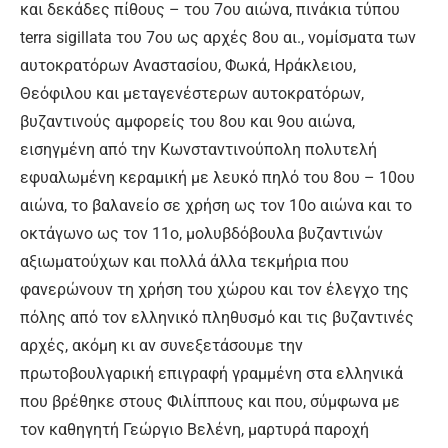
και δεκάδες πίθους – του 7ου αιώνα, πινάκια τύπου
terra sigillata του 7ου ως αρχές 8ου αι., νομίσματα των
αυτοκρατόρων Αναστασίου, Φωκά, Ηράκλειου,
Θεόφιλου και μεταγενέστερων αυτοκρατόρων,
βυζαντινούς αμφορείς του 8ου και 9ου αιώνα,
εισηγμένη από την Κωνσταντινούπολη πολυτελή
εφυαλωμένη κεραμική με λευκό πηλό του 8ου – 10ου
αιώνα, το βαλανείο σε χρήση ως τον 10ο αιώνα και το
οκτάγωνο ως τον 11ο, μολυβδόβουλα βυζαντινών
αξιωματούχων και πολλά άλλα τεκμήρια που
φανερώνουν τη χρήση του χώρου και τον έλεγχο της
πόλης από τον ελληνικό πληθυσμό και τις βυζαντινές
αρχές, ακόμη κι αν συνεξετάσουμε την
πρωτοβουλγαρική επιγραφή γραμμένη στα ελληνικά
που βρέθηκε στους Φιλίππους και που, σύμφωνα με
τον καθηγητή Γεώργιο Βελένη, μαρτυρά παροχή