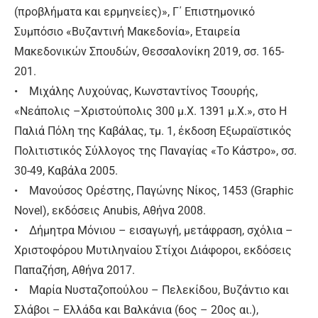
(προβλήματα και ερμηνείες)», Γ΄ Επιστημονικό
Συμπόσιο «Βυζαντινή Μακεδονία», Εταιρεία
Μακεδονικών Σπουδών, Θεσσαλονίκη 2019, σσ. 165-
201.
• Μιχάλης Λυχούνας, Κωνσταντίνος Τσουρής,
«Νεάπολις –Χριστούπολις 300 μ.Χ. 1391 μ.Χ.», στο Η
Παλιά Πόλη της Καβάλας, τμ. 1, έκδοση Εξωραϊστικός
Πολιτιστικός Σύλλογος της Παναγίας «Το Κάστρο», σσ.
30-49, Καβάλα 2005.
• Μανούσος Ορέστης, Παγώνης Νίκος, 1453 (Graphic
Novel), εκδόσεις Anubis, Αθήνα 2008.
• Δήμητρα Μόνιου – εισαγωγή, μετάφραση, σχόλια –
Χριστοφόρου Μυτιληναίου Στίχοι Διάφοροι, εκδόσεις
Παπαζήση, Αθήνα 2017.
• Μαρία Νυσταζοπούλου – Πελεκίδου, Βυζάντιο και
Σλάβοι – Ελλάδα και Βαλκάνια (6ος – 20ος αι.),