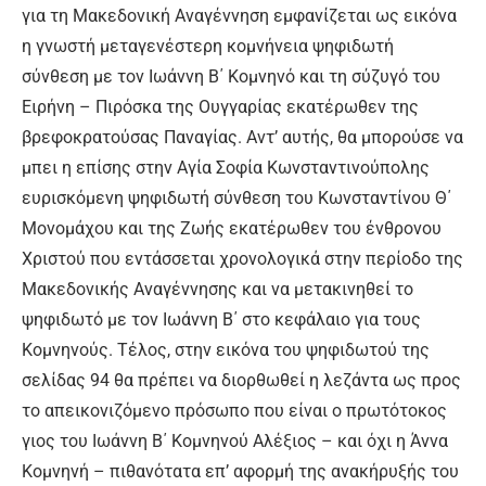
για τη Μακεδονική Αναγέννηση εμφανίζεται ως εικόνα
η γνωστή μεταγενέστερη κομνήνεια ψηφιδωτή
σύνθεση με τον Ιωάννη Β΄ Κομνηνό και τη σύζυγό του
Ειρήνη – Πιρόσκα της Ουγγαρίας εκατέρωθεν της
βρεφοκρατούσας Παναγίας. Αντ’ αυτής, θα μπορούσε να
μπει η επίσης στην Αγία Σοφία Κωνσταντινούπολης
ευρισκόμενη ψηφιδωτή σύνθεση του Κωνσταντίνου Θ΄
Μονομάχου και της Ζωής εκατέρωθεν του ένθρονου
Χριστού που εντάσσεται χρονολογικά στην περίοδο της
Μακεδονικής Αναγέννησης και να μετακινηθεί το
ψηφιδωτό με τον Ιωάννη Β΄ στο κεφάλαιο για τους
Κομνηνούς. Τέλος, στην εικόνα του ψηφιδωτού της
σελίδας 94 θα πρέπει να διορθωθεί η λεζάντα ως προς
το απεικονιζόμενο πρόσωπο που είναι ο πρωτότοκος
γιος του Ιωάννη Β΄ Κομνηνού Αλέξιος – και όχι η Άννα
Κομνηνή – πιθανότατα επ’ αφορμή της ανακήρυξής του