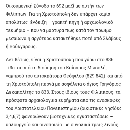
Οικουμενική Σύνοδο το 692 μαζί με αυτήν των
Φιλίππων. Για τη Χριστούπολη δεν υπάρχει καμία
απολύτως ένδειξη – γραπτή πηγή ή αρχαιολογικό
τεκμήριο – που να μαρτυρά πως κατά τον πρώιμο
μεσαίωνα ή αργότερα κατακτήθηκε ποτέ από Σλάβους
ή Βούλγαρους.
Αντιθέτως, είναι η Χριστούπολη που γύρω στο 836
τίθεται υπό τη διοίκηση του Καίσαρος Μωσελέ,
γαμπρού του αυτοκράτορα Θεόφιλου (829-842) και από
τη Χριστούπολη περνά με ασφάλεια ο άγιος Γρηγόριος
Δεκαπολίτης το 833. Στους ίδιους τους Φιλίππους, τα
πρόσφατα αρχαιολογικά ευρήματα από τις ανασκαφές
του Αριστοτελείου Πανεπιστημίου (οικιστικές νησίδες
3,4,6,7) φανερώνουν βιοτεχνικές εγκαταστάσεις –
υαλουργείο και οινοποιείο με συνολικά τρεις λινούς