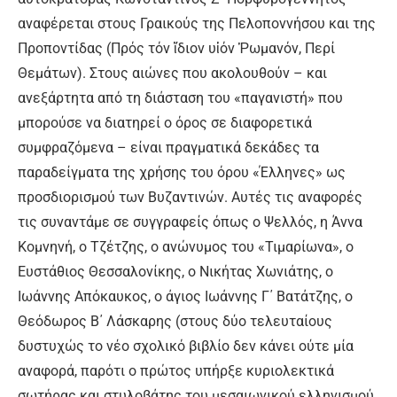
αναφέρεται στους Γραικούς της Πελοποννήσου και της
Προποντίδας (Πρός τόν ἴδιον υἱόν Ῥωμανόν, Περί
Θεμάτων). Στους αιώνες που ακολουθούν – και
ανεξάρτητα από τη διάσταση του «παγανιστή» που
μπορούσε να διατηρεί ο όρος σε διαφορετικά
συμφραζόμενα – είναι πραγματικά δεκάδες τα
παραδείγματα της χρήσης του όρου «Έλληνες» ως
προσδιορισμού των Βυζαντινών. Αυτές τις αναφορές
τις συναντάμε σε συγγραφείς όπως ο Ψελλός, η Άννα
Κομνηνή, ο Τζέτζης, ο ανώνυμος του «Τιμαρίωνα», ο
Ευστάθιος Θεσσαλονίκης, ο Νικήτας Χωνιάτης, ο
Ιωάννης Απόκαυκος, ο άγιος Ιωάννης Γ΄ Βατάτζης, ο
Θεόδωρος Β΄ Λάσκαρης (στους δύο τελευταίους
δυστυχώς το νέο σχολικό βιβλίο δεν κάνει ούτε μία
αναφορά, παρότι ο πρώτος υπήρξε κυριολεκτικά
σωτήρας και στυλοβάτης του μεσαιωνικού ελληνισμού