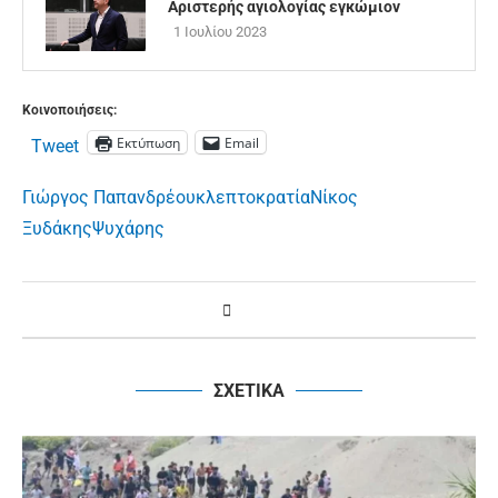
Αριστερής αγιολογίας εγκώμιον
1 Ιουλίου 2023
Κοινοποιήσεις:
Εκτύπωση
Email
Tweet
Γιώργος Παπανδρέου
κλεπτοκρατία
Νίκος
Ξυδάκης
Ψυχάρης
ΣΧΕΤΙΚΑ