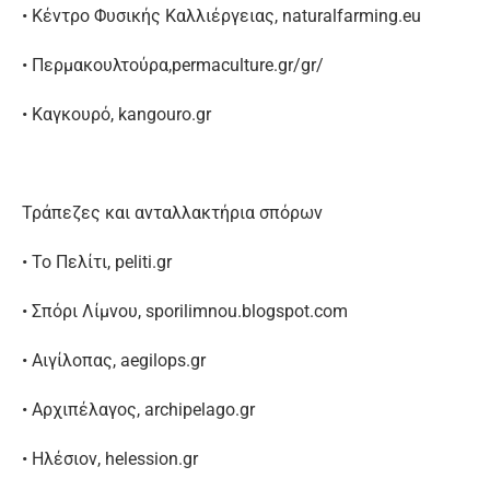
• Κέντρο Φυσικής Καλλιέργειας, naturalfarming.eu
• Περμακουλτούρα,permaculture.gr/gr/
• Καγκουρό, kangouro.gr
Τράπεζες και ανταλλακτήρια σπόρων
• Το Πελίτι, peliti.gr
• Σπόρι Λίμνου, sporilimnou.blogspot.com
• Αιγίλοπας, aegilops.gr
• Αρχιπέλαγος, archipelago.gr
• Ηλέσιον, helession.gr