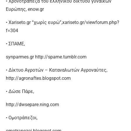
• Χρονοτράπεζα του ελληνικού δικτύου γυναικών
Ευρώπης, enow.gr
• Xariseto.gr “χωρίς ευρώ”,xariseto.gr/viewforum.php?
f=304
• ΣΠΑΜΕ,
synparmes.gr http://spame.tumblr.com
• Δίκτυο Αγροτών – Καταναλωτών Αγροναύτες,
http://agronaftes.blogspot.com
• Δώσε Πάρε,
http://dwsepare.ning.com
• Ομοτράπεζοι,
omotrapezoi.blogspot.com