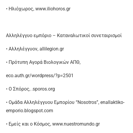
• Ηλιόχωρος, www.iliohoros.gr
Αλληλέγγυο εμπόριο – Καταναλωτικοί συνεταιρισμοί
• Αλληλέγγυον, allilegion.gr
• Πρότυπη Αγορά Βιολογικών ΑΠΘ,
eco.auth.gr/wordpress/?p=2501
• Ο Σπόρος, .sporos.org
• Ομάδα Αλληλέγγυου Εμπορίου “Nosotros”, enallaktiko-
emporio.blogspot.com
• Εμείς και ο Κόσμος, www.nuestromundo.gr