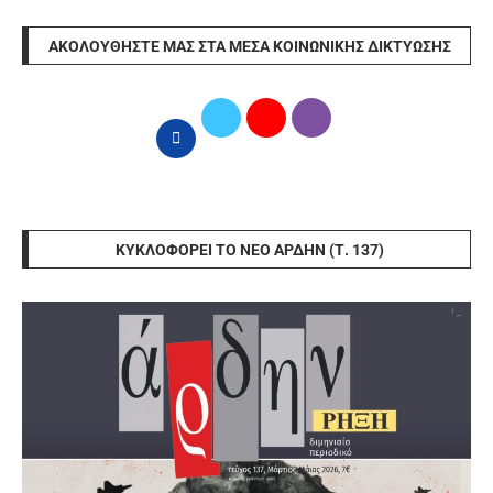
ΑΚΟΛΟΥΘΉΣΤΕ ΜΑΣ ΣΤΑ ΜΈΣΑ ΚΟΙΝΩΝΙΚΉΣ ΔΙΚΤΎΩΣΗΣ
ΚΥΚΛΟΦΟΡΕΊ ΤΟ ΝΈΟ ΆΡΔΗΝ (Τ. 137)