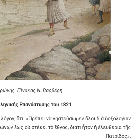
ώνης. Πίνακας Ν. Βαρβέρη
λληνικής Επανάστασης του 1821
λόγον, ὅτι: «Πρέπει νὰ νηστεύσωμεν ὅλοι διὰ δοξολογίαν
ἰώνων ἐως οὐ στέκει τὸ ἔθνος, διατὶ ἦτον ἡ ἐλευθερία τῆς
Πατρίδος».