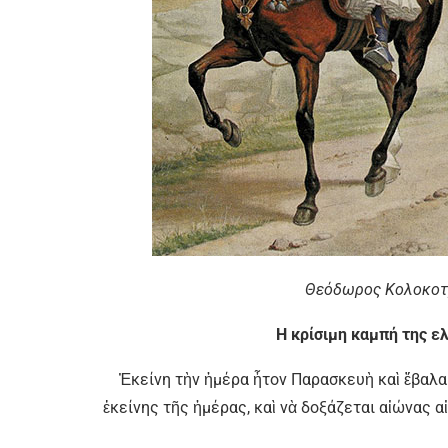
Θεόδωρος Κολοκοτρ
Η κρίσιμη καμπή της ε
Ἐκείνη τὴν ἡμέρα ἦτον Παρασκευὴ καὶ ἔβαλα 
ἐκείνης τῆς ἡμέρας, καὶ νὰ δοξάζεται αἰώνας α