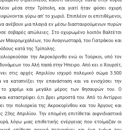
έον μέσα στην Τρίπολη, και γιατί ήταν φύσει οχυρή
υψώνονται γύρω απ’ το χωριό. Επιπλέον οι επιτιθέμενοι,
 να ανέβουν μια πλαγιά εν μέσω διασταυρούμενων πυρών
ούσε σοβαρές απώλειες. Στο οχυρωμένο λοιπόν Βαλτέτσι
ων Μαυρομιχαλέων, του Αναγνωσταρά, του Γιατράκου και
φόδους κατά της Τρίπολης.
 πολιορκούσαν την Ακροκόρινθο ενώ οι Τούρκοι, υπό τον
 δυνάμεων του Αλή πασά στην Ήπειρο. Από κει ο Χουρσίτ,
νει στις αρχές Απριλίου ισχυρό πολεμικό σώμα 3.500
 να καταπνίξει την επανάσταση και να ενισχύσει την
ν το χαρέμι και μεγάλο μέρος των θησαυρών του. Ο
και καταστρέφει ό,τι βρει μπροστά του. Από το Αντίρριο
ύει την πολιορκία της Ακροκορίνθου και του Άργους και
ς 23ης Απριλίου. Την επομένη επιτίθεται αιφνιδιαστικά
ουρά, λόγω μιας επιθετικής ενέργειας που ετοίμαζαν οι
κική επίθεση αρχικά πετυχαίνει και ένα τμήμα του