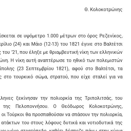
Θ. Κολοκοτρώνης
ρίσκεται σε υψόμετρο 1.000 μέτρων στο όρος Ρεζενίκος,
ρίλιο (24) και Μάιο (12-13) του 1821 έγινε στο Βαλτέτσι
 του ’21, που έληξε με θριαμβευτική νίκη των ελληνικών
νη. Η νίκη αυτή αναπτέρωσε το ηθικό των πολεμιστών
πολης (23 Σεπτεμβρίου 1821), αφού στο Βαλτέτσι, τα
στο τουρκικό σώμα, στρατού, που είχε σταλεί για να
ληνες ξεκίνησαν την πολιορκία της Τριπολιτσάς, του
ης της Πελοποννήσου. Ο Θεόδωρος Κολοκοτρώνης,
 οι Τούρκοι θα προσπαθούσαν να σπάσουν την πολιορκία,
 ατάκτων του στους λόφους δυτικά και νοτιοδυτικά της
χυρωμένο στρατόπεδο, καθότι δέσποζε πάνω στην κύρια