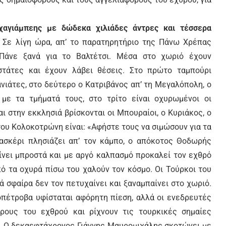
χαγιάμπεης με δώδεκα χιλιάδες άντρες και τέσσερα
Σε λίγη ώρα, απ’ το παρατηρητήριο της Πάνω Χρέπας
 Πάνε ξανά για το Βαλτέτσι. Μέσα στο χωριό έχουν
τάτες και έχουν λάβει θέσεις. Στο πρώτο ταμπούρι
νιάτες, στο δεύτερο ο Κατριβάνος απ’ τη Μεγαλόπολη, ο
με τα τμήματά τους, στο τρίτο είναι οχυρωμένοι οι
και στην εκκλησιά βρίσκονται οι Μπουραίοι, ο Κυριάκος, ο
του Κολοκοτρώνη είναι: «Αφήστε τους να σιμώσουν για τα
ασκέρι πλησιάζει απ’ τον κάμπο, ο απόκοτος Θοδωρής
αίνει μπροστά και με αργό καλπασμό προκαλεί τον εχθρό
πό τα οχυρά πίσω του χαλούν τον κόσμο. Οι Τούρκοι του
ά σφαίρα δεν τον πετυχαίνει και ξαναμπαίνει στο χωριό.
οπέτροβα υφίσταται αφόρητη πίεση, αλλά οι ενεδρευτές
ους του εχθρού και ρίχνουν τις τουρκικές σημαίες
ει. Ο δεκαεφτάχρονος Γιάννης Μαυρομιχάλης σκοτώνει με