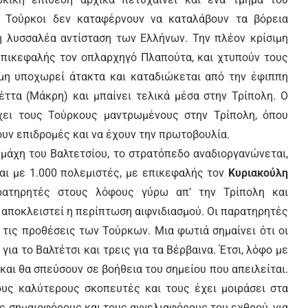
ι Τούρκοι δεν καταφέρνουν να καταλάβουν τα βόρεια
 η λυσσαλέα αντίσταση των Ελλήνων. Την πλέον κρίσιμη
 επικεφαλής τον οπλαρχηγό Πλαπούτα, και χτυπούν τους
μη υποχωρεί άτακτα και καταδιώκεται από την έφιππη
τα (Μάκρη) και μπαίνει τελικά μέσα στην Τρίπολη. Ο
χει τους Τούρκους μαντρωμένους στην Τρίπολη, όπου
υν επιδρομές και να έχουν την πρωτοβουλία.
 μάχη του Βαλτετσίου, το στρατόπεδο αναδιοργανώνεται,
αι με 1.000 πολεμιστές, με επικεφαλής τον
Κυριακούλη
ρατηρητές στους λόφους γύρω απ’ την Τρίπολη και
ια αποκλειστεί η περίπτωση αιφνιδιασμού. Οι παρατηρητές
 τις προθέσεις των Τούρκων. Μια φωτιά σημαίνει ότι οι
ια το Βαλτέτσι και τρεις για τα Βέρβαινα. Έτσι, λόφο με
και θα σπεύσουν σε βοήθεια του σημείου που απειλείται.
υς καλύτερους σκοπευτές και τους έχει μοιράσει στα
ς σημαιοφόρους και τους αγγελιαφόρους του εχθρού, για