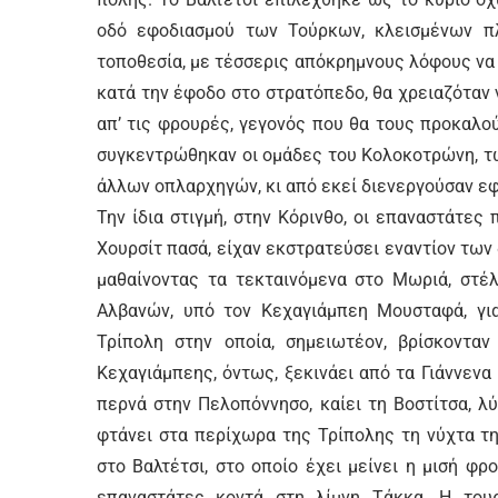
οδό εφοδιασμού των Τούρκων, κλεισμένων πλ
τοποθεσία, με τέσσερις απόκρημνους λόφους να 
κατά την έφοδο στο στρατόπεδο, θα χρειαζόταν
απ’ τις φρουρές, γεγονός που θα τους προκαλ
συγκεντρώθηκαν οι ομάδες του Κολοκοτρώνη, τ
άλλων οπλαρχηγών, κι από εκεί διενεργούσαν ε
Την ίδια στιγμή, στην Κόρινθο, οι επαναστάτες
Χουρσίτ πασά, είχαν εκστρατεύσει εναντίον των
μαθαίνοντας τα τεκταινόμενα στο Μωριά, στέλ
Αλβανών, υπό τον Κεχαγιάμπεη Μουσταφά, για
Τρίπολη στην οποία, σημειωτέον, βρίσκοντα
Κεχαγιάμπεης, όντως, ξεκινάει από τα Γιάννενα 
περνά στην Πελοπόννησο, καίει τη Βοστίτσα, λ
φτάνει στα περίχωρα της Τρίπολης τη νύχτα τη
στο Βαλτέτσι, στο οποίο έχει μείνει η μισή φρ
επαναστάτες κοντά στη λίμνη Τάκκα. Η τουρ