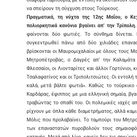
να σπείρουν τη σύγχυση στους Τούρκους.
Πραγματικά, τη νύχτα της 12ης Μαΐου, ο Κε
πολιορκητικά κανόνια βγαίνει απ’ την Τρίπολη.
φαίνονται δύο φωτιές. Το σύνθημα δίνεται.
συγκεντρωθεί πάνω από δύο χιλιάδες επανασ
βρίσκονται οι Μαυρομιχαλαίοι με όλους τους Μα
Μητροπέτροβας, ο Δαγρές απ’ την Καλαμάτα 
Φλεσσαίοι, οι Λιονταρίτες και άλλοι Γορτύνιοι, 
Τσαλαφατίνος και οι Τριπολιτσιώτες. Οι εντολή 
καλά, μετά βάλτε φωτιά». Καθώς το τούρκικο 
Καρδάρας, έφιππος με μια ελληνική σημαία, βγ
τραβώντας το σπαθί του. Οι πολεμικές ιαχές α
ρίχνουν με όπλα κάθε διαμετρήματος, αλλά καμι
Μόλις που προλαβαίνει. Το ταμπούρι του Μητρ
των επαναστατών πυροβολούν τους σημαιοφόρ
καταγής. Μετά από λίγο, κανείς δεν τις σηκών