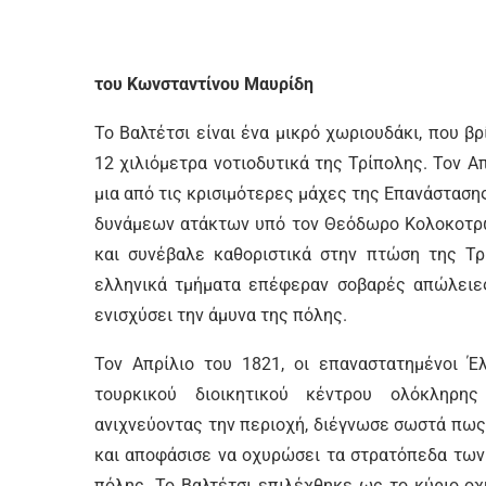
του Κωνσταντίνου Μαυρίδη
Το Βαλτέτσι είναι ένα μικρό χωριουδάκι, που β
12 χιλιόμετρα νοτιοδυτικά της Τρίπολης. Τον Απ
μια από τις κρισιμότερες μάχες της Επανάστασης
δυνάμεων ατάκτων υπό τον Θεόδωρο Κολοκοτρώ
και συνέβαλε καθοριστικά στην πτώση της Τρί
ελληνικά τμήματα επέφεραν σοβαρές απώλειες 
ενισχύσει την άμυνα της πόλης.
Τον Απρίλιο του 1821, οι επαναστατημένοι Έλ
τουρκικού διοικητικού κέντρου ολόκληρ
ανιχνεύοντας την περιοχή, διέγνωσε σωστά πως
και αποφάσισε να οχυρώσει τα στρατόπεδα των
πόλης. Το Βαλτέτσι επιλέχθηκε ως το κύριο ο