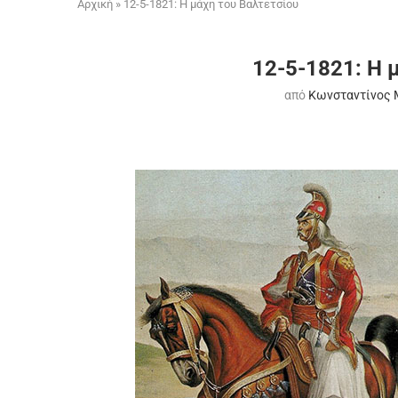
Αρχική
»
12-5-1821: Η μάχη του Βαλτετσίου
12-5-1821: Η 
από
Κωνσταντίνος 