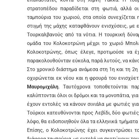
στρατοπέδου παραδίδεται στη φωτιά, αλλά ο
ταμπούρια του χωριού, στα οποία συνεχίζεται
στιγμή της μάχης καταφθάνουν ενισχύσεις, με
Τουρκαλβανούς από τα νότια. Η τουρκική δύνα
ομάδα του Κολοκοτρώνη μέχρι το χωριό Μπολέτ
Κολοκοτρώνης, όπως έλεγε, προτιμούσε να έ
παρακολουθούνταν εύκολα, παρά λυτούς, να κάνο
Στο χρονικό διάστημα ανάμεσα στη 1η και τη 2η
οχυρώνεται εκ νέου και η φρουρά του ενισχύετ
Μαυρομιχάλη
. Ταυτόχρονα τοποθετούνται πα
καλύπτονται όλοι οι δρόμοι και τα μονοπάτια, γ
έχουν εντολές να κάνουν σινιάλα με φωτιές για
Τούρκοι κατευθύνονται προς Λεβίδι, δύο φωτιές γ
λόφο, θα ειδοποιηθούν όλα τα ελληνικά τμήματα 
Επίσης, ο Κολοκοτρώνης έχει συγκεντρώσει το
διάφορα ταμπούρια, με εντολή να σκοτώνουν του