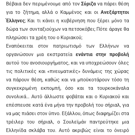
Βέβαια δεν περιμένουμε από τον
Σύριζα
να πάρει θέση
για το ζήτημα, αλλά ο Καμμένος και οι
Ανεξάρτητοι
Έλληνες
; Και τι κάνει η κυβέρνηση που ξέρει μόνο τα
δώρα των συνταξιούχων να πετσοκόβει; Πότε άραγε θα
πληρώσει τα χρέη του ο Κυριακού;
Εναπόκειται στον πατριωτισμό των Ελλήνων να
οργανώσουν μια εκστρατεία
ενάντια στην προβολή
αυτού του ανοσιουργήματος, και να υποχρεώσουν όλες
τις πολιτικές και «πνευματικές» δυνάμεις της χώρας
να πάρουν θέση, καθώς και να μποϋκοτάρουν τόσο τη
συγκεκριμένη εκπομπή, όσο και τα τουρκοκάναλα
συνολικά… Αυτό άλλωστε φοβάται και ο Κυριακού και
επέσπευσε κατά ένα μήνα την προβολή του σήριαλ, για
να μας πιάσει στον ύπνο. Εξάλλου, όπως διαφημίζει στα
τρέιλερ του σήριαλ, ο Σουλεϊμάν παντρεύτηκε μια
Ελληνίδα σκλάβα του. Αυτό ακριβώς είναι το όνειρό