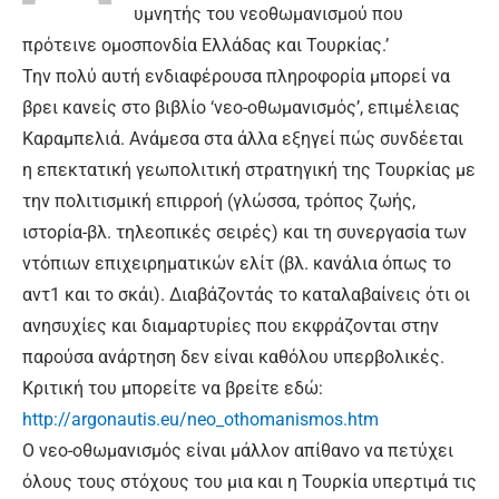
υμνητής του νεοθωμανισμού που
πρότεινε ομοσπονδία Ελλάδας και Τουρκίας.’
Την πολύ αυτή ενδιαφέρουσα πληροφορία μπορεί να
βρει κανείς στο βιβλίο ‘νεο-οθωμανισμός’, επιμέλειας
Καραμπελιά. Ανάμεσα στα άλλα εξηγεί πώς συνδέεται
η επεκτατική γεωπολιτική στρατηγική της Τουρκίας με
την πολιτισμική επιρροή (γλώσσα, τρόπος ζωής,
ιστορία-βλ. τηλεοπικές σειρές) και τη συνεργασία των
ντόπιων επιχειρηματικών ελίτ (βλ. κανάλια όπως το
αντ1 και το σκάι). Διαβάζοντάς το καταλαβαίνεις ότι οι
ανησυχίες και διαμαρτυρίες που εκφράζονται στην
παρούσα ανάρτηση δεν είναι καθόλου υπερβολικές.
Κριτική του μπορείτε να βρείτε εδώ:
http://argonautis.eu/neo_othomanismos.htm
O νεο-οθωμανισμός είναι μάλλον απίθανο να πετύχει
όλους τους στόχους του μια και η Τουρκία υπερτιμά τις