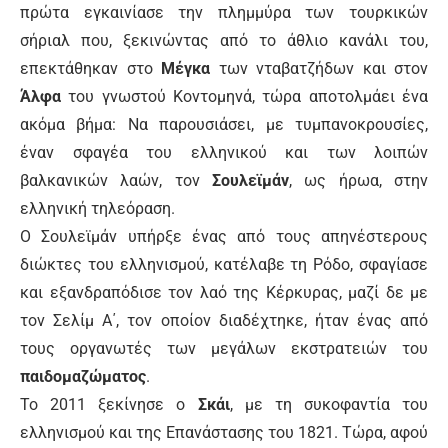
πρώτα εγκαινίασε την πλημμύρα των τουρκικών
σήριαλ που, ξεκινώντας από το άθλιο κανάλι του,
επεκτάθηκαν στο
Μέγκα
των νταβατζήδων και στον
Άλφα
του γνωστού Κοντομηνά, τώρα αποτολμάει ένα
ακόμα βήμα: Να παρουσιάσει, με τυμπανοκρουσίες,
έναν σφαγέα του ελληνικού και των λοιπών
βαλκανικών λαών, τον
Σουλεϊμάν
, ως ήρωα, στην
ελληνική τηλεόραση.
Ο Σουλεϊμάν υπήρξε ένας από τους απηνέστερους
διώκτες του ελληνισμού, κατέλαβε τη Ρόδο, σφαγίασε
και εξανδραπόδισε τον λαό της Κέρκυρας, μαζί δε με
τον Σελίμ Α΄, τον οποίον διαδέχτηκε, ήταν ένας από
τους οργανωτές των μεγάλων εκστρατειών του
παιδομαζώματος
.
Το 2011 ξεκίνησε ο
Σκάι
, με τη συκοφαντία του
ελληνισμού και της Επανάστασης του 1821. Τώρα, αφού