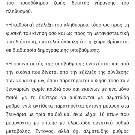
του προσδόκιµου ζωής, δείκτης γήρανσης του
πληθυσµού.
»Η καθοδική εξέλιξη του πληθυσµού, τόσο ως προς τη
φυσική του κίνηση όσο και ως προς τη µεταναστευτική
του διάσταση, αποτελεί ένδειξη ότι η χώρα βρίσκεται
σε διαδικασία δηµογραφικής υποβάθµισης.
»Η εικόνα αυτής της υποβάθµισης ενισχύεται και από
την εικόνα που δίνεται από την εξέλιξη της σύνθεσης
των νοικοκυριών, όπου παρατηρείται αύξηση τόσο των
ζευγαριών χωρίς παιδιά όσο και εκείνων µε ένα µόνο
παιδί, µε τα δεύτερα να αυξάνονται µε αλµατώδη
ρυθµό, ενώ αντίθετα παρατηρείται έντονη µείωση στα
ζευγάρια µε τρία παιδιά και άνω µέχρι 16 ετών που
µειώνονται µε επίσης με αλµατώδη αρνητικό ρυθµό
µεταβολής. Έντονος, αλλά όχι αλµατώδης ρυθµός