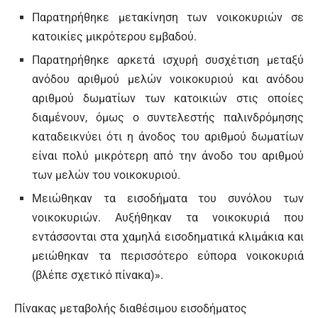
Παρατηρήθηκε µετακίνηση των νοικοκυριών σε
κατοικίες µικρότερου εµβαδού.
Παρατηρήθηκε αρκετά ισχυρή συσχέτιση µεταξύ
ανόδου αριθµού µελών νοικοκυριού και ανόδου
αριθµού δωµατίων των κατοικιών στις οποίες
διαµένουν, όµως ο συντελεστής παλινδρόµησης
καταδεικνύει ότι η άνοδος του αριθµού δωµατίων
είναι πολύ µικρότερη από την άνοδο του αριθµού
των µελών του νοικοκυριού.
Μειώθηκαν τα εισοδήµατα του συνόλου των
νοικοκυριών. Αυξήθηκαν τα νοικοκυριά που
εντάσσονται στα χαµηλά εισοδηµατικά κλιµάκια και
µειώθηκαν τα περισσότερο εύπορα νοικοκυριά
(βλέπε σχετικό πίνακα)».
Πίνακας μεταβολής διαθέσιμου εισοδήματος