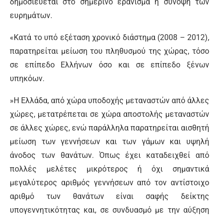
δημοσιεύεται στο σημερινό εράνισμα η σύνοψη των
ευρημάτων.
«Κατά το υπό εξέταση χρονικό διάστηµα (2008 – 2012),
παρατηρείται µείωση του πληθυσµού της χώρας, τόσο
σε επίπεδο Ελλήνων όσο και σε επίπεδο ξένων
υπηκόων.
»Η Ελλάδα, από χώρα υποδοχής µεταναστών από άλλες
χώρες, µετατρέπεται σε χώρα αποστολής µεταναστών
σε άλλες χώρες, ενώ παράλληλα παρατηρείται αισθητή
µείωση των γεννήσεων και των γάµων και υψηλή
άνοδος των θανάτων. Όπως έχει καταδειχθεί από
πολλές µελέτες µικρότερος ή όχι σηµαντικά
µεγαλύτερος αριθµός γεννήσεων από τον αντίστοιχο
αριθµό των θανάτων είναι σαφής δείκτης
υπογεννητικότητας και, σε συνδυασµό µε την αύξηση