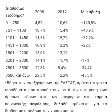
Διαθέσιμο
2008
2012
Μεταβολή
εισόδημα*
0 – 750
4,8%
10,6%
+120,8%
751 – 1100
10,7%
15,4%
+43,9%
1101 – 1450
11,5%
15,2%
+32,2%
1451 – 1800
10,9%
13,3%
+22%
1801 – 2200
13,0%
13,1%
–
2201 – 2800
14,1%
11,7%
-17%
2801 – 3500
12,8%
8,4%
-34,4%
3500 και άνω
22,3%
12,2%
-45,3%
*Βάσει των επεξηγήσεων της ΕΛΣΤΑΤ, πρόκειται για τα
εισοδήµατα που προκύπτουν µετά την αφαίρεση των
άµεσων φόρων και των εισφορών στα ταµεία
κοινωνικής ασφάλισης, δηλαδή πρόκειται για το
διαθέσιµο εισόδηµα των νοικοκυριών.