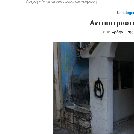
Αρχική
»
Αντιπατριωτισμός και νεύρωση
Uncategor
Αντιπατριωτ
από
Άρδην - Ρήξ