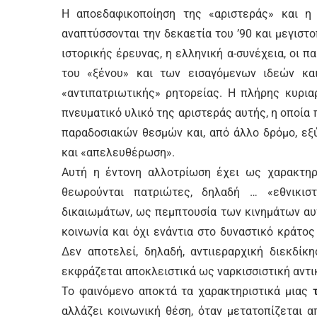
Η αποεδαφικοποίηση της «αριστεράς» και η
αναπτύσσονται την δεκαετία του ’90 και μεγιστ
ιστορικής έρευνας, η ελληνική α-συνέχεια, οι 
του «ξένου» και των εισαγόμενων ιδεών και
«αντιπατριωτικής» ρητορείας. Η πλήρης κυρια
πνευματικό υλικό της αριστεράς αυτής, η οποί
παραδοσιακών θεσμών και, από άλλο δρόμο, εξ
και «απελευθέρωση».
Αυτή η έντονη αλλοτρίωση έχει ως χαρακτηρ
θεωρούνται πατριώτες, δηλαδή … «εθνικιστ
δικαιωμάτων, ως πεμπτουσία των κινημάτων αυτ
κοινωνία και όχι ενάντια στο δυναστικό κράτος 
Δεν αποτελεί, δηλαδή, αντιιεραρχική διεκδίκ
εκφράζεται αποκλειστικά ως ναρκισσιστική αντι
Το φαινόμενο αποκτά τα χαρακτηριστικά μιας
αλλάζει κοινωνική θέση, όταν μετατοπίζεται α