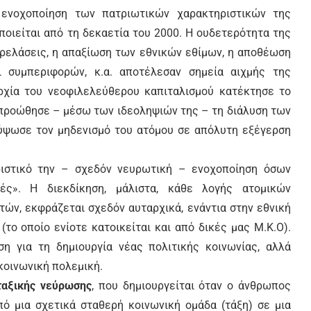
 ενοχοποίηση των πατριωτικών χαρακτηριστικών της
οποιείται από τη δεκαετία του 2000. Η ουδετερότητα της
παρελάσεις, η απαξίωση των εθνικών εθίμων, η αποθέωση
 συμπεριφορών, κ.α. αποτέλεσαν σημεία αιχμής της
ρχία του νεοφιλελεύθερου καπιταλισμού κατέκτησε το
α προώθησε – μέσω των ιδεοληψιών της – τη διάλυση των
ύψωσε τον μηδενισμό του ατόμου σε απόλυτη εξέγερση
ιστικό την – σχεδόν νευρωτική – ενοχοποίηση όσων
ές». Η διεκδίκηση, μάλιστα, κάθε λογής ατομικών
ών, εκφράζεται σχεδόν αυταρχικά, ενάντια στην εθνική
(το οποίο ενίοτε κατοικείται και από δικές μας Μ.Κ.Ο).
ηση για τη δημιουργία νέας πολιτικής κοινωνίας, αλλά
κοινωνική πολεμική.
ταξικής νεύρωσης
, που δημιουργείται όταν ο άνθρωπος
πό μια σχετικά σταθερή κοινωνική ομάδα (τάξη) σε μια