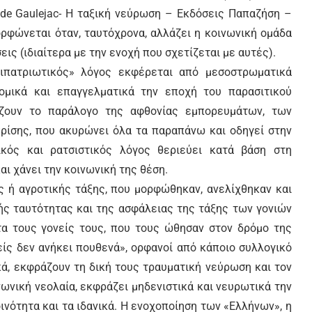
 de Gaulejac- Η ταξική νεύρωση – Εκδόσεις Παπαζήση –
ρφώνεται όταν, ταυτόχρονα, αλλάζει η κοινωνική ομάδα
ς (ιδιαίτερα με την ενοχή που σχετίζεται με αυτές).
τιπατριωτικός» λόγος εκφέρεται από μεσοστρωματικά
ομικά και επαγγελματικά την εποχή του παρασιτικού
 ζουν το παράλογο της αφθονίας εμπορευμάτων, των
κρίσης, που ακυρώνει όλα τα παραπάνω και οδηγεί στην
τικός και ρατσιστικός λόγος θεριεύει κατά βάση στη
αι χάνει την κοινωνική της θέση.
κής ή αγροτικής τάξης, που μορφώθηκαν, ανελίχθηκαν και
ής ταυτότητας και της ασφάλειας της τάξης των γονιών
ητα τους γονείς τους, που τους ώθησαν στον δρόμο της
νείς δεν ανήκει πουθενά», ορφανοί από κάποιο συλλογικό
ικά, εκφράζουν τη δική τους τραυματική νεύρωση και τον
ινωνική νεολαία, εκφράζει μηδενιστικά και νευρωτικά την
ινότητα και τα ιδανικά. Η ενοχοποίηση των «Ελλήνων», η