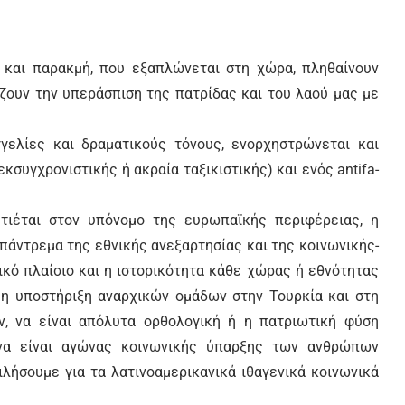
8
 και παρακμή, που εξαπλώνεται στη χώρα, πληθαίνουν
ίζουν την υπεράσπιση της πατρίδας και του λαού μας με
γελίες και δραματικούς τόνους, ενορχηστρώνεται και
κσυγχρονιστικής ή ακραία ταξικιστικής) και ενός antifa-
τιέται στον υπόνομο της ευρωπαϊκής περιφέρειας, η
 πάντρεμα της εθνικής ανεξαρτησίας και της κοινωνικής-
κό πλαίσιο και η ιστορικότητα κάθε χώρας ή εθνότητας
η υποστήριξη αναρχικών ομάδων στην Τουρκία και στη
ν, να είναι απόλυτα ορθολογική ή η πατριωτική φύση
 να είναι αγώνας κοινωνικής ύπαρξης των ανθρώπων
 μιλήσουμε για τα λατινοαμερικανικά ιθαγενικά κοινωνικά