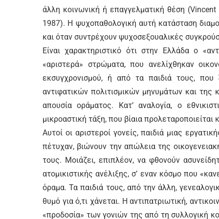
άλλη κοινωνική ή επαγγελματική θέση (Vincent
1987). Η ψυχοπαθολογική αυτή κατάσταση διαμο
και όταν συντρέχουν ψυχοσεξουαλικές συγκρούσει
Είναι χαρακτηριστικό ότι στην Ελλάδα ο «αν
«αριστερά» στρώματα, που ανελίχθηκαν οικον
εκσυγχρονισμού, ή από τα παιδιά τους, που
αντιφατικών πολιτισμικών μηνυμάτων και της 
απουσία οράματος. Κατ’ αναλογία, ο εθνικισ
μικροαστική τάξη, που βίαια προλεταροποιείται κ
Αυτοί οι αριστεροί γονείς, παιδιά μιας εργατι
πέτυχαν, βιώνουν την απώλεια της οικογενειακ
τους. Μοιάζει, επιπλέον, να φθονούν ασυνείδ
ατομικιστικής ανέλιξης, σ’ εναν κόσμο που «κα
όραμα. Τα παιδιά τους, από την άλλη, γενεαλογ
θυμό για ό,τι χάνεται. Η αντιπατριωτική, αντικο
«προδοσία» των γονιών της από τη συλλογική κο