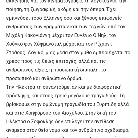
εκκίνησης για τον κινηματογράφο, τη λογοτεχνία, την
ποίηση, τη ζωγραφική, ακόμη και την όπερα. Έχει
εμπνεύσει τόσο Έλληνες όσο και ξένους επιφανείς
ανθρώπους των γραμμάτων και των τεχνών, από τον
Μιχάλη Κακογιάννη μέχρι τον Ευγένιο Ο΄Νηλ, τον
Χούγκο φον Χόφμανσταλ μέχρι και τον Ρίχαρντ
Στράους. Λογικό, μιας μέσα στον μύθο εμπεριέχεται το
χρέος προς τις θείες επιταγές, αλλά και τις
ανθρώπινες αξίες, η προσωπική διαπάλη, το
προσωπικό και ανθρώπινο δράμα.
Την Ηλέκτρα τη συναντούμε, αν και με διαφορετική
πρόσληψη, και στους τρεις μεγάλους τραγωδούς. Τη
βρίσκουμε στην ομώνυμη τραγωδία του Ευριπίδη αλλά
και στις Χοηφόρους του Αισχύλου. Στην δική του
Ηλέκτρα ο Σοφοκλής δεν επιλέγει την αντίθεση
ανάμεσα στον θείο νόμο και τον ανθρώπινο σχεδιασμό.