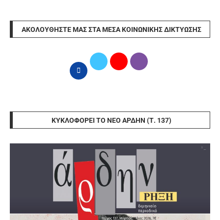
ΑΚΟΛΟΥΘΉΣΤΕ ΜΑΣ ΣΤΑ ΜΈΣΑ ΚΟΙΝΩΝΙΚΉΣ ΔΙΚΤΎΩΣΗΣ
ΚΥΚΛΟΦΟΡΕΊ ΤΟ ΝΈΟ ΆΡΔΗΝ (Τ. 137)