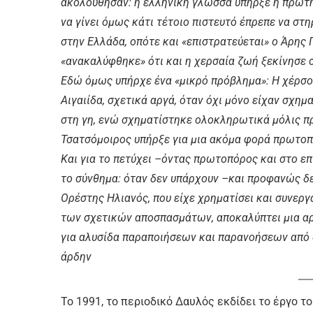
ακολούθησαν: η ελληνική γλώσσα υπήρξε η πρώτ
να γίνει όμως κάτι τέτοιο πιστευτό έπρεπε να σ
στην Ελλάδα, οπότε και «επιστρατεύεται» ο Άρης 
«ανακαλύφθηκε» ότι και η χερσαία ζωή ξεκίνησε 
Εδώ όμως υπήρχε ένα «μικρό πρόβλημα»: Η χέρσος
Αιγαιίδα, σχετικά αργά, όταν όχι μόνο είχαν σχημ
στη γη, ενώ σχηματίστηκε ολοκληρωτικά μόλις πρι
Τσατσόμοιρος υπήρξε για μια ακόμα φορά πρωτοπό
Και για το πετύχει –όντας πρωτοπόρος και στο ε
το σύνθημα: όταν δεν υπάρχουν –και προφανώς δε
Ορέστης Ηλιανός, που είχε χρηματίσει και συνεργ
των σχετικών αποσπασμάτων, αποκαλύπτει μια αρ
για αλυσίδα παραποιήσεων και παρανοήσεων από 
άρδην
Το 1991, το περιοδικό Δαυλός εκδίδει το έργο το