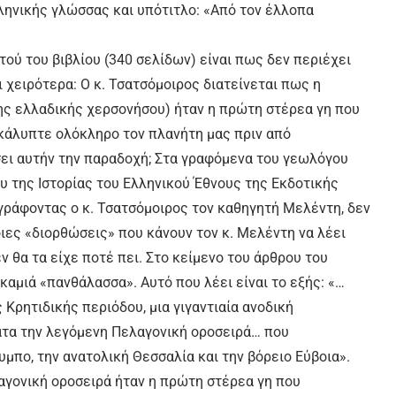
λληνικής γλώσσας και υπότιτλο: «Από τον έλλοπα
ού του βιβλίου (340 σελίδων) είναι πως δεν περιέχει
 χειρότερα: Ο κ. Τσατσόμοιρος διατείνεται πως η
ης ελλαδικής χερσονήσου) ήταν η πρώτη στέρεα γη που
 κάλυπτε ολόκληρο τον πλανήτη μας πριν από
ώσει αυτήν την παραδοχή; Στα γραφόμενα του γεωλόγου
υ της Ιστορίας του Ελληνικού Έθνους της Εκδοτικής
γράφοντας ο κ. Τσατσόμοιρος τον καθηγητή Μελέντη, δεν
ιες «διορθώσεις» που κάνουν τον κ. Μελέντη να λέει
ν θα τα είχε ποτέ πει. Στο κείμενο του άρθρου του
αμιά «πανθάλασσα». Αυτό που λέει είναι το εξής: «…
 Κρητιδικής περιόδου, μια γιγαντιαία ανοδική
τα την λεγόμενη Πελαγονική οροσειρά… που
μπο, την ανατολική Θεσσαλία και την βόρειο Εύβοια».
αγονική οροσειρά ήταν η πρώτη στέρεα γη που