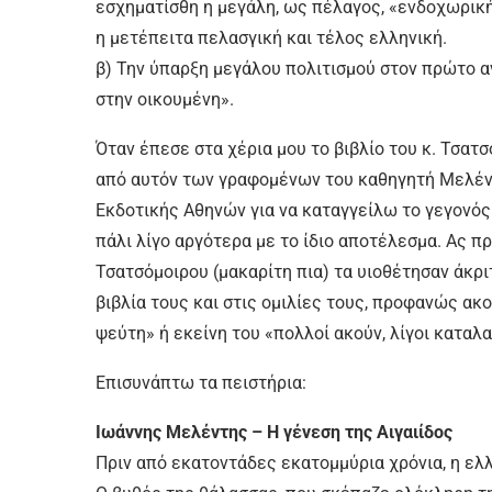
εσχηματίσθη η μεγάλη, ως πέλαγος, «ενδοχωρική
η μετέπειτα πελασγική και τέλος ελληνική.
β) Την ύπαρξη μεγάλου πολιτισμού στον πρώτο 
στην οικουμένη».
Όταν έπεσε στα χέρια μου το βιβλίο του κ. Τσατ
από αυτόν των γραφομένων του καθηγητή Μελέν
Εκδοτικής Αθηνών για να καταγγείλω το γεγονό
πάλι λίγο αργότερα με το ίδιο αποτέλεσμα. Ας 
Τσατσόμοιρου (μακαρίτη πια) τα υιοθέτησαν άκρι
βιβλία τους και στις ομιλίες τους, προφανώς α
ψεύτη» ή εκείνη του «πολλοί ακούν, λίγοι καταλα
Επισυνάπτω τα πειστήρια:
Ιωάννης Μελέντης – Η γένεση της Αιγαιίδος
Πριν από εκατοντάδες εκατομμύρια χρόνια, η ελλ