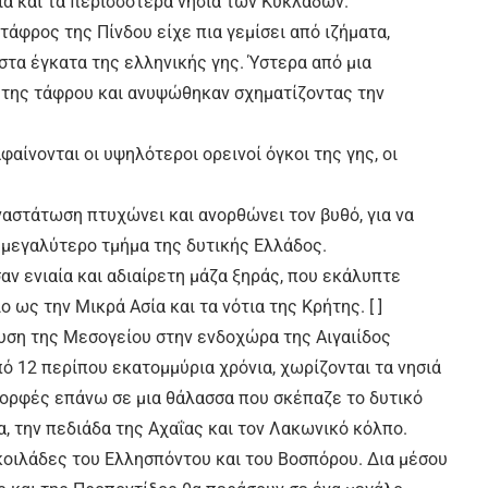
οια και τα περισσότερα νησιά των Κυκλάδων.
τάφρος της Πίνδου είχε πια γεμίσει από ιζήματα,
τα έγκατα της ελληνικής γης. Ύστερα από μια
 της τάφρου και ανυψώθηκαν σχηματίζοντας την
αίνονται οι υψηλότεροι ορεινοί όγκοι της γης, οι
ναστάτωση πτυχώνει και ανορθώνει τον βυθό, για να
 μεγαλύτερο τμήμα της δυτικής Ελλάδος.
αν ενιαία και αδιαίρετη μάζα ξηράς, που εκάλυπτε
 ως την Μικρά Ασία και τα νότια της Κρήτης. [ ]
δυση της Μεσογείου στην ενδοχώρα της Αιγαιίδος
πό 12 περίπου εκατομμύρια χρόνια, χωρίζονται τα νησιά
οκορφές επάνω σε μια θάλασσα που σκέπαζε το δυτικό
α, την πεδιάδα της Αχαΐας και τον Λακωνικό κόλπο.
κοιλάδες του Ελλησπόντου και του Βοσπόρου. Δια μέσου