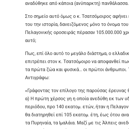
αναδύθηκε από κάποια (ανύπαρκτη) πανθάλασσα.
Στο σημείο αυτό όμως ο κ. Τσατσόμοιρος αφήνει
του την ιστορία, δανειζόμενος μόνο το όνομα του
Πελαγονικής οροσειράς πέρασαν 105.000.000 χρόν
αυτό;
Πως, επί όλο αυτό το μεγάλο διάστημα, ο ελλαδι
επιτρέπει στον κ. Τσατσόμοιρο να αποφανθεί πω
τα πρώτα ζώα και φυσικά… οι πρώτοι άνθρωποι. 
Αντιγράφω:
«Γράφοντας τον επίλογο της παρούσας έρευνας θ
α) Η πρώτη χέρσος γη η οποία ανεδύθη εκ των υ
περιόδου, προ 140 εκατομ. ετών, ήταν η Πελαγο
θα διατηρηθεί επί 105 εκατομ. έτη, έως ότου ανα
τα Πυρηναία, τα Ιμαλάια. Μαζί με τις Άλπεις ανε