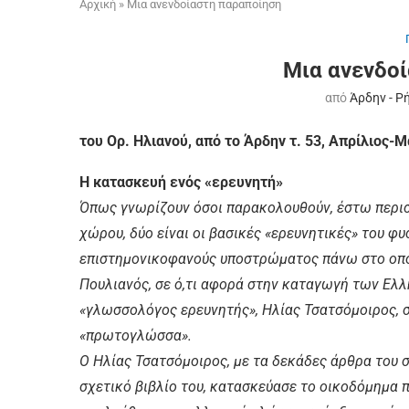
Αρχική
»
Μια ανενδοίαστη παραποίηση
Μια ανενδο
από
Άρδην - Ρ
του Ορ. Ηλιανού, από το Άρδην τ. 53, Απρίλιος-Μ
Η κατασκευή ενός «ερευνητή»
Όπως γνωρίζουν όσοι παρακολουθούν, έστω περισ
χώρου, δύο είναι οι βασικές «ερευνητικές» του φ
επιστημονικοφανούς υποστρώματος πάνω στο οποίο 
Πουλιανός, σε ό,τι αφορά στην καταγωγή των Ελλ
«γλωσσολόγος ερευνητής», Ηλίας Τσατσόμοιρος, 
«πρωτογλώσσα».
O Ηλίας Τσατσόμοιρος, με τα δεκάδες άρθρα του στ
σχετικό βιβλίο του, κατασκεύασε το οικοδόμημα π