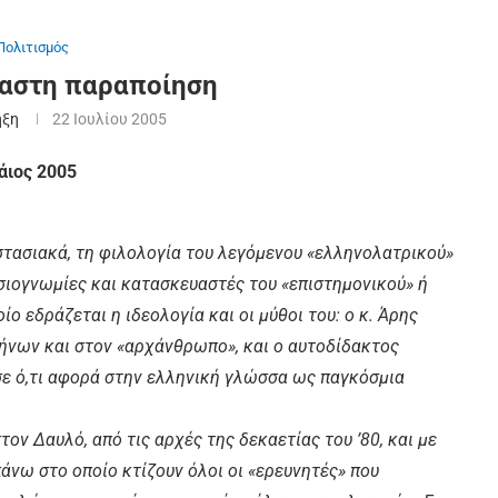
Πολιτισμός
ίαστη παραποίηση
ήξη
22 Ιουλίου 2005
άιος 2005
τασιακά, τη φιλολογία του λεγόμενου «ελληνολατρικού»
υσιογνωμίες και κατασκευαστές του «επιστημονικού» ή
εδράζεται η ιδεολογία και οι μύθοι του: ο κ. Άρης
ήνων και στον «αρχάνθρωπο», και ο αυτοδίδακτος
σε ό,τι αφορά στην ελληνική γλώσσα ως παγκόσμια
ον Δαυλό, από τις αρχές της δεκαετίας του ’80, και με
άνω στο οποίο κτίζουν όλοι οι «ερευνητές» που