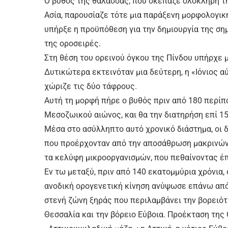
Ο βυθός της θάλασσας, που σκέπαζε ολόκληρη τη
Ασία, παρουσίαζε τότε μια παράξενη μορφολογική
υπήρξε η προϋπόθεση για την δημιουργία της ση
της οροσειρές.
Στη θέση του ορεινού όγκου της Πίνδου υπήρχε μ
Δυτικώτερα εκτεινόταν μια δεύτερη, η «Ιόνιος α
χώριζε τις δύο τάφρους.
Αυτή τη μορφή πήρε ο βυθός πριν από 180 περίπ
Μεσοζωικού αιώνος, και θα την διατηρήση επί 15
Μέσα στο ασύλληπτο αυτό χρονικό διάστημα, οι δ
που προέρχονταν από την αποσάθρωση μακρινών
τα κελύφη μικροοργανισμών, που πεθαίνοντας έπ
Εν τω μεταξύ, πριν από 140 εκατομμύρια χρόνια, 
ανοδική ορογενετική κίνηση ανύψωσε επάνω από 
στενή ζώνη ξηράς που περιλαμβάνει την βορειότ
Θεσσαλία και την βόρειο Εύβοια. Προέκταση της