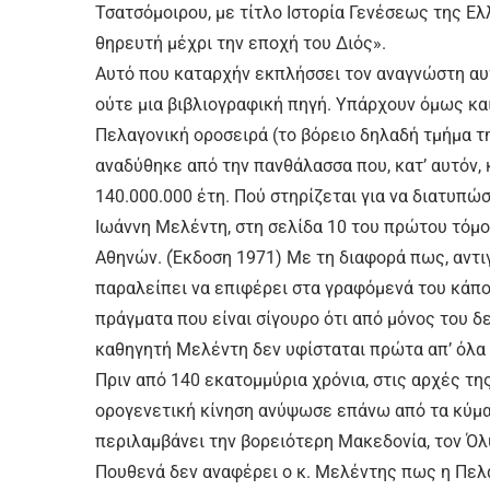
Τσατσόμοιρου, με τίτλο Ιστορία Γενέσεως της Ε
θηρευτή μέχρι την εποχή του Διός».
Αυτό που καταρχήν εκπλήσσει τον αναγνώστη αυτ
ούτε μια βιβλιογραφική πηγή. Υπάρχουν όμως και
Πελαγονική οροσειρά (το βόρειο δηλαδή τμήμα τ
αναδύθηκε από την πανθάλασσα που, κατ’ αυτόν,
140.000.000 έτη. Πού στηρίζεται για να διατυπ
Ιωάννη Μελέντη, στη σελίδα 10 του πρώτου τόμο
Αθηνών. (Έκδοση 1971) Με τη διαφορά πως, αντι
παραλείπει να επιφέρει στα γραφόμενά του κάπο
πράγματα που είναι σίγουρο ότι από μόνος του δε
καθηγητή Μελέντη δεν υφίσταται πρώτα απ’ όλα κ
Πριν από 140 εκατομμύρια χρόνια, στις αρχές της
ορογενετική κίνηση ανύψωσε επάνω από τα κύμα
περιλαμβάνει την βορειότερη Μακεδονία, τον Όλυ
Πουθενά δεν αναφέρει ο κ. Μελέντης πως η Πελ