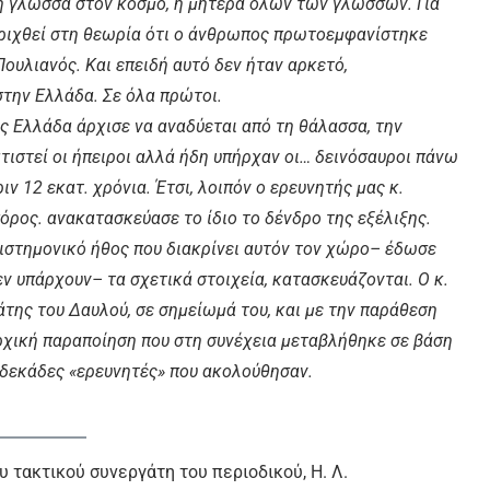
η γλώσσα στον κόσμο, η μητέρα όλων των γλωσσών. Για
τηριχθεί στη θεωρία ότι ο άνθρωπος πρωτοεμφανίστηκε
Πουλιανός. Και επειδή αυτό δεν ήταν αρκετό,
στην Ελλάδα. Σε όλα πρώτοι.
 Ελλάδα άρχισε να αναδύεται από τη θάλασσα, την
ατιστεί οι ήπειροι αλλά ήδη υπήρχαν οι… δεινόσαυροι πάνω
ν 12 εκατ. χρόνια. Έτσι, λοιπόν ο ερευνητής μας κ.
ρος. ανακατασκεύασε το ίδιο το δένδρο της εξέλιξης.
πιστημονικό ήθος που διακρίνει αυτόν τον χώρο– έδωσε
ν υπάρχουν– τα σχετικά στοιχεία, κατασκευάζονται. Ο κ.
άτης του Δαυλού, σε σημείωμά του, και με την παράθεση
χική παραποίηση που στη συνέχεια μεταβλήθηκε σε βάση
δεκάδες «ερευνητές» που ακολούθησαν.
υ τακτικού συνεργάτη του περιοδικού, Η. Λ.