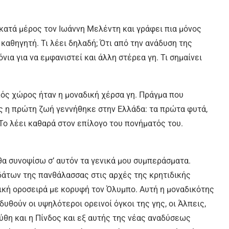
 κατά μέρος τον Ιωάννη Μελέντη και γράφει πια μόνος
 καθηγητή. Τι λέει δηλαδή; Ότι από την ανάδυση της
ια για να εμφανιστεί και άλλη στέρεα γη. Τι σημαίνει
κός χώρος ήταν η μοναδική χέρσα γη. Πράγμα που
ς η πρώτη ζωή γεννήθηκε στην Ελλάδα: τα πρώτα φυτά,
Το λέει καθαρά στον επίλογο του πονήματός του.
α συνοψίσω σ’ αυτόν τα γενικά μου συμπεράσματα.
δάτων της πανθάλασσας στις αρχές της κρητιδικής
νική οροσειρά με κορυφή τον Όλυμπο. Αυτή η μοναδικότης
δυθούν οι υψηλότεροι ορεινοί όγκοι της γης, οι Άλπεις,
δύθη και η Πίνδος και εξ αυτής της νέας αναδύσεως