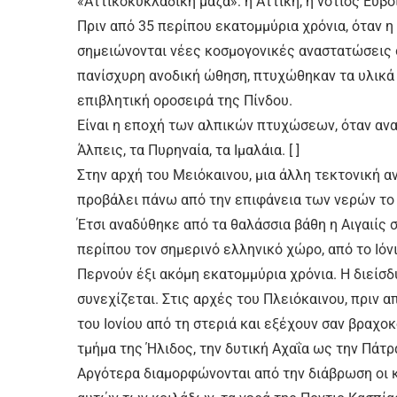
«Αττικοκυκλαδική μάζα»: η Αττική, η νότιος Εύβ
Πριν από 35 περίπου εκατομμύρια χρόνια, όταν η 
σημειώνονται νέες κοσμογονικές αναστατώσεις σ
πανίσχυρη ανοδική ώθηση, πτυχώθηκαν τα υλικά
επιβλητική οροσειρά της Πίνδου.
Είναι η εποχή των αλπικών πτυχώσεων, όταν αναφ
Άλπεις, τα Πυρηναία, τα Ιμαλάια. [ ]
Στην αρχή του Μειόκαινου, μια άλλη τεκτονική α
προβάλει πάνω από την επιφάνεια των νερών το
Έτσι αναδύθηκε από τα θαλάσσια βάθη η Αιγαιίς σ
περίπου τον σημερινό ελληνικό χώρο, από το Ιόνιο
Περνούν έξι ακόμη εκατομμύρια χρόνια. Η διείσ
συνεχίζεται. Στις αρχές του Πλειόκαινου, πριν α
του Ιονίου από τη στεριά και εξέχουν σαν βραχ
τμήμα της Ήλιδος, την δυτική Αχαΐα ως την Πάτρ
Αργότερα διαμορφώνονται από την διάβρωση οι 