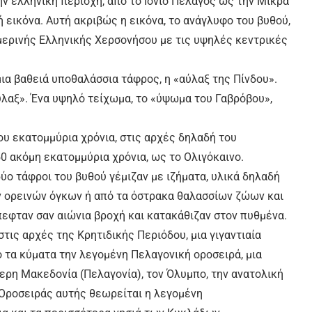
ν ελληνική περιοχή, από το Ιόνιο Πέλαγος ως την Μικρά
 εικόνα. Αυτή ακριβώς η εικόνα, το ανάγλυφο του βυθού,
μερινής Ελληνικής Χερσονήσου με τις υψηλές κεντρικές
ια βαθειά υποθαλάσσια τάφρος, η «αύλαξ της Πίνδου».
ύλαξ». Ένα υψηλό τείχωμα, το «ύψωμα του Γαβρόβου»,
ου εκατομμύρια χρόνια, στις αρχές δηλαδή του
0 ακόμη εκατομμύρια χρόνια, ως το Ολιγόκαινο.
ύο τάφροι του βυθού γέμιζαν με ιζήματα, υλικά δηλαδή
 ορεινών όγκων ή από τα όστρακα θαλασσίων ζώων και
εφταν σαν αιώνια βροχή και κατακάθιζαν στον πυθμένα.
στις αρχές της Κρητιδικής Περιόδου, μια γιγαντιαία
τα κύματα την λεγομένη Πελαγονική οροσειρά, μια
ερη Μακεδονία (Πελαγονία), τον Όλυμπο, την ανατολική
 Οροσειράς αυτής θεωρείται η λεγομένη