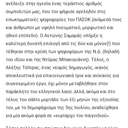
ανέδειξε στην ηγεσία ένας τεράστιος αριθμός
συμπολιτών μας, που τον ψήφισε αγεληδόν στις
εσωκομματικές ψηφοφορίες του ΠΑΣΟΚ (ανάμεσά τους
και άνθρωποι με υψηλό πνευματικό, μορφωτικό και
ηθικό επίπεδο). Ο Αντώνης Σαμαράς υπήρξε η
καλύτερη δυνατή επιλογή από τις δύο και μόνον(!) που
τέθηκαν στην κρίση των ψηφοφόρων της Ν.Δ. (δηλαδή
του ιδίου και της Ντόρας Μπακογιάννη). Τέλος, ο
Αλέξης Τσίπρας, ένας νεαρός δημαγωγός, ικανός
αποκλειστικά για επικοινωνιακά τρικ και ανίκανος για
συγκεκριμένο έργο, όχι μόνον μεταβλήθηκε στον
παράκλητο του ελληνικού λαού, αλλά, ακόμα και στο
τέλος του σάλτο μορτάλε των έξι μηνών της εξουσίας
του, με το δημοψήφισμα της 5ης Ιουλίου, αναδείχθηκε
για μία ακόμα φορά σε «κυρίαρχο του παιγνιδιού».