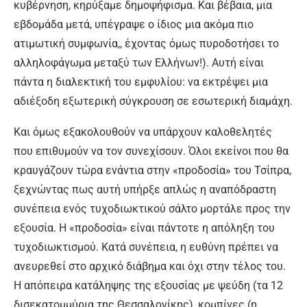
κυβέρνηση, κηρύξαμε δημοψήφισμα. Και βέβαια, μια
εβδομάδα μετά, υπέγραψε ο ίδιος μια ακόμα πιο
ατιμωτική συμφωνία,, έχοντας όμως πυροδοτήσει το
αλληλοφάγωμα μεταξύ των Ελλήνων!). Αυτή είναι
πάντα η διαλεκτική του εμφυλίου: να εκτρέψει μια
αδιέξοδη εξωτερική σύγκρουση σε εσωτερική διαμάχη.
Και όμως εξακολουθούν να υπάρχουν καλοθελητές
που επιθυμούν να τον συνεχίσουν. Όλοι εκείνοι που θα
κραυγάζουν τώρα ενάντια στην «προδοσία» του Τσίπρα,
ξεχνώντας πως αυτή υπήρξε απλώς η αναπόδραστη
συνέπεια ενός τυχοδιωκτικού σάλτο μορτάλε προς την
εξουσία. Η «προδοσία» είναι πάντοτε η απόληξη του
τυχοδιωκτισμού. Κατά συνέπεια, η ευθύνη πρέπει να
ανευρεθεί στο αρχικό διάβημα και όχι στην τέλος του.
Η απόπειρα κατάληψης της εξουσίας με ψεύδη (τα 12
δισεκατομμύρια της Θεσσαλονίκης), κομπίνες (η