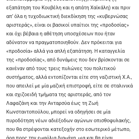
εξαπάτηση του Κουβέλη και η απάτη Χαϊκάλη) και πριν
απ’ όλα η τυχοδιωκτική διεκδίκηση της «κυβερνώσας
αριστεράς», είναι οι βασικοί υπαίτιοι της «προδοσίας»
και όχι βέβαια η αθέτηση υποσχέσεων που ήταν
αδύνατον να πραγματοποιηθούν. Δεν πρόκειται για
«προδοσία» αλλά για απλή εξαπάτηση. Η καταγγελία
της «προδοσίας», από δυνάμεις που δεν βρίσκονται σε
κανέναν από τους τρεις πυλώνες του πολιτικού
συστήματος, αλλά εντοπίζονται είτε στη ναζιστική Χ.Α.,
που απειλεί με μία μαζική επιστροφή, είτε σε σταλινικά
και σχιζοειδή τμήματα της αριστεράς, από τον
Λαφαζάνη και την Ανταρσύα έως τη Ζωή
Κωνσταντοπούλου, μπορεί να οδηγήσει σε μία
πυροδότηση νέων αδιέξοδων αγώνων οπισθοφυλακής,
που θα στρέφονται κατεξοχήν στο εσωτερικό μέτωπο,
άρα προς την εμφύλια διαμάχη, μια και θα είναι