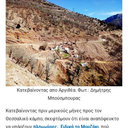
Κατεβαίνοντας απο Αργιθέα. Φωτ.: Δημήτρης
Μπούσμπουρας
Κατεβαίνοντας πριν μερικούς μήνες προς τον
Θεσσαλικό κάμπο, σκεφτόμουν ότι είναι αναπόφευκτο
να υπάρξουν
πλημμύρες. Ειδικά το Μουζάκι
, πού