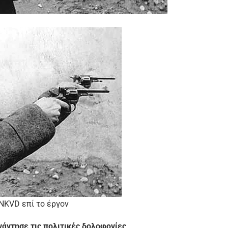
NKVD επί το έργον
νάντησε τις πολιτικές δολοφονίες