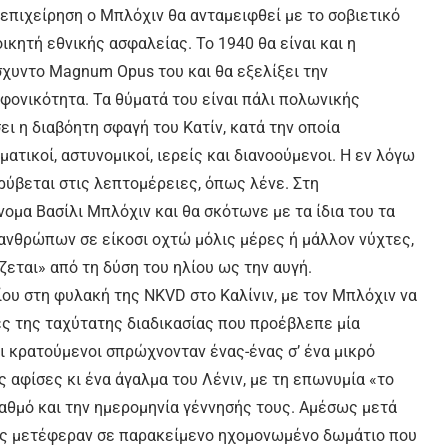
επιχείρηση ο Μπλόχιν θα ανταμειφθεί με το σοβιετικό
ικητή εθνικής ασφαλείας. Το 1940 θα είναι και η
σχυντο Magnum Opus του και θα εξελίξει την
φονικότητα. Τα θύματά του είναι πάλι πολωνικής
ι η διαβόητη σφαγή του Κατίν, κατά την οποία
ατικοί, αστυνομικοί, ιερείς και διανοούμενοι. Η εν λόγω
κρύβεται στις λεπτομέρειες, όπως λένε. Στη
ομα Βασίλι Μπλόχιν και θα σκότωνε με τα ίδια του τα
ανθρώπων σε είκοσι οχτώ μόλις μέρες ή μάλλον νύχτες,
εται» από τη δύση του ηλίου ως την αυγή.
ίου στη φυλακή της NKVD στο Καλίνιν, με τον Μπλόχιν να
ες της ταχύτατης διαδικασίας που προέβλεπε μία
ι κρατούμενοι σπρώχνονταν ένας-ένας σ’ ένα μικρό
 αφίσες κι ένα άγαλμα του Λένιν, με τη επωνυμία «το
βαθμό και την ημερομηνία γέννησής τους. Αμέσως μετά
υς μετέφεραν σε παρακείμενο ηχομονωμένο δωμάτιο που