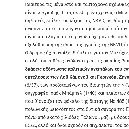
ιδιαίτερα τις βάναυσες και ταυτόχρονα εχέμυθες
είναι ιλιγγιώδης. Έτσι, σε έξι μόνο χρόνια, ο Μ
δηλ. ενός επίλεκτου λόχου της NKVD, με βάση τ
εγκρίνονται και επιλέγονται προσωπικά από τον 
είναι και ο λόγος που η μονάδα όχι μόνο θα επιβι
εξολόθρευση της ίδιας της ηγεσίας της NKVD, ό
Ο δρόμος έχει ανοίξει διάπλατα για τον Μπλόχιν
στολή του ευθέως ανάλογα προς τις ακραίες βια
δράσεις εξόντωσης πολιτικών αντιπάλων του εντο
εκτελέσεις των Λεβ Κάμενεβ και Γκριγκόρι Ζην
(6/37), των προϊσταμένων του διοικητών της NKVD
συγγραφέα Ισαάκ Μπάμπελ (1/40) και πλείστων ά
που θ’ ανοίξει τον φάκελο της διαταγής Νο 485 (
πολωνικής μειονότητας στα δυτικά σύνορα της Ε
πάνω από εκατό χιλιάδες Πολωνοί, μαζί με όσου
ΕΣΣΔ, αλλά και όλοι σχεδόν οι αιχμάλωτοι του σ