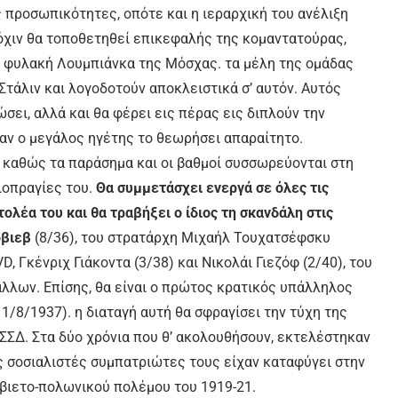
 προσωπικότητες, οπότε και η ιεραρχική του ανέλιξη
πλόχιν θα τοποθετηθεί επικεφαλής της κομαντατούρας,
η φυλακή Λουμπιάνκα της Μόσχας. τα μέλη της ομάδας
Στάλιν και λογοδοτούν αποκλειστικά σ’ αυτόν. Αυτός
ώσει, αλλά και θα φέρει εις πέρας εις διπλούν την
ταν ο μεγάλος ηγέτης το θεωρήσει απαραίτητο.
, καθώς τα παράσημα και οι βαθμοί συσσωρεύονται στη
ιοπραγίες του.
Θα συμμετάσχει ενεργά σε όλες τις
λέα του και θα τραβήξει ο ίδιος τη σκανδάλη στις
όβιεβ
(8/36), του στρατάρχη Μιχαήλ Τουχατσέφσκυ
, Γκένριχ Γιάκοντα (3/38) και Νικολάι Γιεζόφ (2/40), του
λλων. Επίσης, θα είναι ο πρώτος κρατικός υπάλληλος
11/8/1937). η διαταγή αυτή θα σφραγίσει την τύχη της
ΣΣΔ. Στα δύο χρόνια που θ’ ακολουθήσουν, εκτελέστηκαν
ς σοσιαλιστές συμπατριώτες τους είχαν καταφύγει στην
οβιετο-πολωνικού πολέμου του 1919-21.