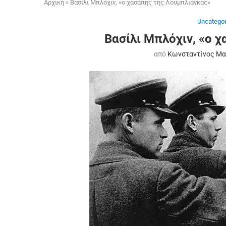
Αρχική
»
Βασίλι Μπλόχιν, «ο χασάπης της Λουμπλιάνκας»
Uncategor
Βασίλι Μπλόχιν, «ο 
από
Κωνσταντίνος Μα