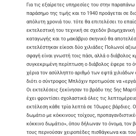
Για τις εξαίρετες υπηρεσίες του στην παραπάνω 
παράσημο της τιμής και το 1940 προάγεται σε διο
απόλυτη χρονιά του. τότε θα επιτελέσει το επαί
εκτελεστική του τεχνική σε σχεδόν βιομηχανική 
καταγωγής και το μακάβριο σκηνικό θα αποτελέσε
εκτελέστηκαν είκοσι δύο χιλιάδες Πολωνοί αξιωμ
σφαγή είναι γνωστή τοις πάσι, αλλά ο διάβολος 
συγκεκριμένη περίπτωση ο διάβολος έφερε το όν
χέρια τον ασύλληπτο αριθμό των εφτά χιλιάδων 
διότι ο σύντροφος Μπλόχιν προτιμούσε να «εργάζ
Οι εκτελέσεις ξεκίνησαν το βράδυ της 5ης Μαρτ
έχει φροντίσει σχολαστικά όλες τις λεπτομέρει
εκτέλεση κάθε τρία λεπτά σε 10ωρες βάρδιες. Ο
δωμάτιο με κόκκινους τοίχους, προπαγανδιστικές
κόκκινο δωμάτιο», όπου δήλωναν το όνομα, τον 
τους περνούσαν χειροπέδες πισθάγκωνα και το