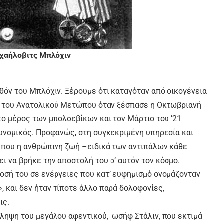
ιχαήλοβιτς Μπλόχιν
λθόν του Μπλόχιν. Ξέρουμε ότι καταγόταν από οικογένεια
ίο του Ανατολικού Μετώπου όταν ξέσπασε η Οκτωβριανή
το μέρος των μπολσεβίκων και τον Μάρτιο του ’21
υνομικός. Προφανώς, στη συγκεκριμένη υπηρεσία και
, που η ανθρώπινη ζωή –ειδικά των αντιπάλων κάθε
ει να βρήκε την αποστολή του σ’ αυτόν τον κόσμο.
οσή του σε ενέργειες που κατ’ ευφημισμό ονομάζονταν
, και δεν ήταν τίποτε άλλο παρά δολοφονίες,
ις.
ίληψη του μεγάλου αφεντικού, Ιωσήφ Στάλιν, που εκτιμά