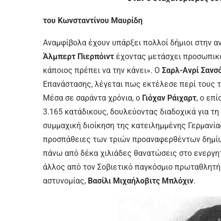
του Κωνσταντίνου Μαυρίδη
Αναμφίβολα έχουν υπάρξει πολλοί δήμιοι στην αν
Άλμπερτ Πιερπόιντ
έχοντας μετάσχει προσωπικά
κάποιος πρέπει να την κάνει». Ο
Σαρλ-Ανρί Σανσ
Επανάστασης, λέγεται πως εκτέλεσε περί τους τ
Μέσα σε σαράντα χρόνια, ο
Γιόχαν Ράιχαρτ
, ο επ
3.165 κατάδικους, δουλεύοντας διαδοχικά για τη Δ
συμμαχική διοίκηση της κατειλημμένης Γερμανία
προσπάθειες των τριών προαναφερθέντων δημίων
πάνω από δέκα χιλιάδες θανατώσεις στο ενεργητ
άλλος από τον Σοβιετικό παγκόσμιο πρωταθλητή
αστυνομίας,
Βασίλι Μιχαήλοβιτς Μπλόχιν
.