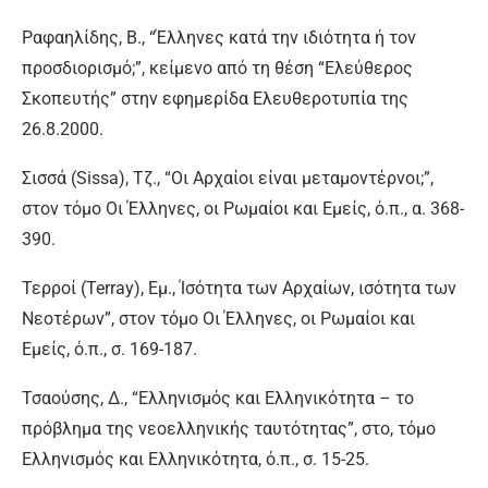
Ραφαηλίδης, Β., “Έλληνες κατά την ιδιότητα ή τον
προσδιορισμό;”, κείμενο από τη θέση “Ελεύθερος
Σκοπευτής” στην εφημερίδα Ελευθεροτυπία της
26.8.2000.
Σισσά (Sissa), Τζ., “Οι Αρχαίοι είναι μεταμοντέρνοι;”,
στον τόμο Οι Έλληνες, οι Ρωμαίοι και Εμείς, ό.π., α. 368-
390.
Τερροί (Terray), Εμ., Ίσότητα των Αρχαίων, ισότητα των
Νεοτέρων”, στον τόμο Οι Έλληνες, οι Ρωμαίοι και
Εμείς, ό.π., σ. 169-187.
Τσαούσης, Δ., “Ελληνισμός και Ελληνικότητα – το
πρόβλημα της νεοελληνικής ταυτότητας”, στο, τόμο
Ελληνισμός και Ελληνικότητα, ό.π., σ. 15-25.