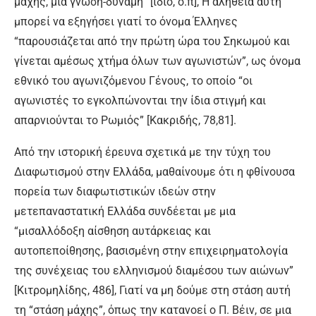
μάχης, μια γνώση-δύναμη” [ίδιο, ό.π], Η αλήθεια αυτή
μπορεί να εξηγήσει γιατί το όνομα Έλληνες
“παρουσιάζεται από την πρώτη ώρα του Σηκωμού και
γίνεται αμέσως χτήμα όλων των αγωνιστών”, ως όνομα
εθνικό του αγωνιζόμενου Γένους, το οποίο “οι
αγωνιστές το εγκολπώνονται την ίδια στιγμή και
απαρνιούνται το Ρωμιός” [Κακριδής, 78,81].
Από την ιστορική έρευνα σχετικά με την τύχη του
Διαφωτισμού στην Ελλάδα, μαθαίνουμε ότι η φθίνουσα
πορεία των διαφωτιστικών ιδεών στην
μετεπαναστατική Ελλάδα συνδέεται με μια
“μισαλλόδοξη αίσθηση αυτάρκειας και
αυτοπεποίθησης, βασισμένη στην επιχειρηματολογία
της συνέχειας του ελληνισμού διαμέσου των αιώνων”
[Κιτρομηλίδης, 486], Γιατί να μη δούμε στη στάση αυτή
τη “στάση μάχης”, όπως την κατανοεί ο Π. Βέιν, σε μια