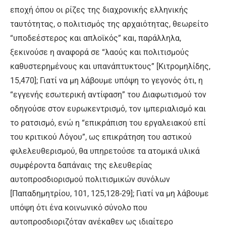
εποχή όπου οι ρίζες της διαχρονικής ελληνικής
ταυτότητας, ο πολιτισμός της αρχαιότητας, θεωρείτο
“υποδεέστερος και απλοϊκός” και, παράλληλα,
ξεκινούσε η αναφορά σε “λαούς και πολιτισμούς
καθυστερημένους και υπανάπτυκτους” [Κιτρομηλίδης,
15,470]; Γιατί να μη λάβουμε υπόψη το γεγονός ότι, η
“εγγενής εσωτερική αντίφαση” του Διαφωτισμού τον
οδηγούσε στον ευρωκεντρισμό, τον ιμπεριαλισμό και
το ρατσισμό, ενώ η “επικράπιση του εργαλειακού επί
του κριτικού Λόγου”, ως επικράτηση του αστικού
φιλελευθερισμού, θα υπηρετούσε τα ατομικά υλικά
συμφέροντα δαπάναις της ελευθερίας
αυτοπροσδιορισμού πολιτισμικών συνόλων
[Παπαδημητρίου, 101, 125,128-29]; Γιατί να μη λάβουμε
υπόψη ότι ένα κοινωνικό σύνολο που
αυτοπροσδιοριζόταν ανέκαθεν ως ιδιαίτερο