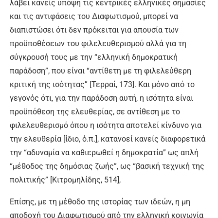
λάβει κανείς υπόψη τις κεντρικές ελληνικές σημασίες
και τις αντιφάσεις του Διαφωτισμού, μπορεί να
διαπιστώσει ότι δεν πρόκειται για απουσία των
προϋποθέσεων του φιλελευθερισμού αλλά για τη
σύγκρουσή τους με την “ελληνική δημοκρατική
παράδοση”, που είναι “αντίθετη με τη φιλελεύθερη
κριτική της ισότητας” [Τερραί, 173]. Και μόνο από το
γεγονός ότι, για την παράδοση αυτή, η ισότητα είναι
προϋπόθεση της ελευθερίας, σε αντίθεση με το
φιλελευθερισμό όπου η ισότητα αποτελεί κίνδυνο για
την ελευθερία [ίδιο, ό.π.], κατανοεί κανείς διαφορετικά
την “αδυναμία να καθιερωθεί η δημοκρατία” ως απλή
“μέθοδος της δημόσιας ζωής”, ως “βασική τεχνική της
πολιτικής” [Κιτρομηλίδης, 514],
Επίσης, με τη μέθοδο της ιστορίας των ιδεών, η μη
αποδοχή του Διαφωτισμού από την ελληνική κοινωνία