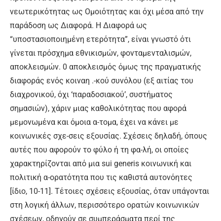
νεωτερικότητας ως Ομοιότητας και όχι μέσα από την
παράδοση ως Διαφορά. Η Διαφορά ως
“υποστασιοποιημένη ετερότητα”, είναι γνωστό ότι
γίνεται πρόσχημα εθνικισμών, φονταμενταλισμών,
αποκλεισμών. 0 αποκλεισμός όμως της πραγματικής
διαφοράς ενός κοιναη .-κού συνόλου (εξ αιτίας του
διαχρονικού, όχι ‘παραδοσιακού’, συστήματος
σημασιών), χάριν μιας καθολικότητας που αφορά
μεμονωμένα και όμοια α-τομα, έχει να κάνει με
κοινωνικές σχε-σεις εξουσίας. Σχέσεις δηλαδή, όπους
αυτές που αφορούν το φύλο ή τη φα-λή, οι οποίες
χαρακτηρίζονται από μια sui generis κοινωνική και
πολιτική α-ορατότητα που τις καθιστά αυτονόητες
[ίδιο, 10-11]. Τέτοιες σχέσεις εξουσίας, όταν υπάγονται
στη λογική άλλων, περισσότερο ορατών κοινωνικών
σχέσεων, οδηγούν σε συμπεράσματα περί της