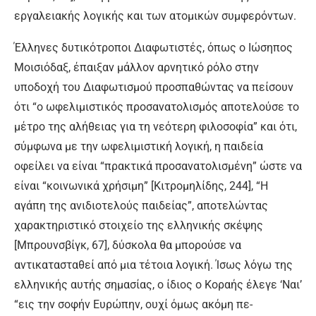
εργαλειακής λογικής και των ατομικών συμφερόντων.
Έλληνες δυτικότροποι Διαφωτιστές, όπως ο Ιώσηπος
Μοισιόδαξ, έπαιξαν μάλλον αρνητικό ρόλο στην
υποδοχή του Διαφωτισμού προσπαθώντας να πείσουν
ότι “ο ωφελιμιστικός προσανατολισμός αποτελούσε το
μέτρο της αλήθειας για τη νεότερη φιλοσοφία” και ότι,
σύμφωνα με την ωφελιμιστική λογική, η παιδεία
οφείλει να είναι “πρακτικά προσανατολισμένη” ώστε να
είναι “κοινωνικά χρήσιμη” [Κιτρομηλίδης, 244], “Η
αγάπη της ανιδιοτελούς παιδείας”, αποτελώντας
χαρακτηριστικό στοιχείο της ελληνικής σκέψης
[Μπρουνσβίγκ, 67], δύσκολα θα μπορούσε να
αντικατασταθεί από μια τέτοια λογική. Ίσως λόγω της
ελληνικής αυτής σημασίας, ο ίδιος ο Κοραής έλεγε ‘Ναι’
“εις την σοφήν Ευρώπην, ουχί όμως ακόμη πε-