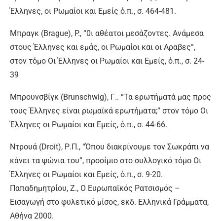
Έλληνες, οι Ρωμαίοι και Εμείς ό.π., σ. 464-481.
Μπραγκ (Brague), P., “0ι αθέατοι μεσάζοντες. Ανάμεσα
στους Έλληνες και εμάς, οι Ρωμαίοι και οι Αραβες”,
στον τόμο Οι Έλληνες οι Ρωμαίοι και Εμείς, ό.π., σ. 24-
39
Μπρουνσβίγκ (Brunschwig), Γ.. “Τα ερωτήματά μας προς
τους Έλληνες είναι ρωμαϊκά ερωτήματα;” στον τόμο Οι
Έλληνες οι Ρωμαίοι και Εμείς, ό.π., σ. 44-66.
Ντρουά (Droit), Ρ.Π., “Όπου διακρίνουμε τον Σωκράπι να
κάνει τα ψώνια του”, προοίμιο στο συλλογικό τόμο Οι
Έλληνες οι Ρωμαίοι και Εμείς, ό.π., σ. 9-20.
Παπαδημητρίου, Ζ., Ο Ευρωπαϊκός Ρατσισμός –
Εισαγωγή στο φυλετικό μίσος, εκδ. Ελληνικά Γράμματα,
Αθήνα 2000.