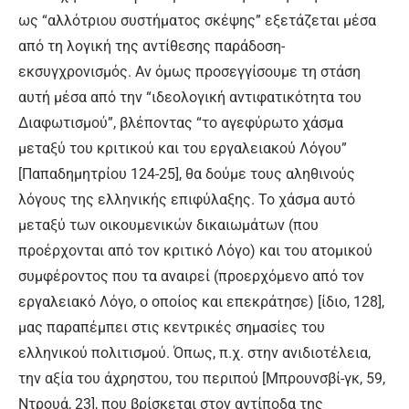
ως “αλλότριου συστήματος σκέψης” εξετάζεται μέσα
από τη λογική της αντίθεσης παράδοση-
εκσυγχρονισμός. Αν όμως προσεγγίσουμε τη στάση
αυτή μέσα από την “ιδεολογική αντιφατικότητα του
Διαφωτισμού”, βλέποντας “το αγεφύρωτο χάσμα
μεταξύ του κριτικού και του εργαλειακού Λόγου”
[Παπαδημητρίου 124-25], θα δούμε τους αληθινούς
λόγους της ελληνικής επιφύλαξης. Το χάσμα αυτό
μεταξύ των οικουμενικών δικαιωμάτων (που
προέρχονται από τον κριτικό Λόγο) και του ατομικού
συμφέροντος που τα αναιρεί (προερχόμενο από τον
εργαλειακό Λόγο, ο οποίος και επεκράτησε) [ίδιο, 128],
μας παραπέμπει στις κεντρικές σημασίες του
ελληνικού πολιτισμού. Όπως, π.χ. στην ανιδιοτέλεια,
την αξία του άχρηστου, του περιπού [Μπρουνσβί-γκ, 59,
Ντρουά, 23], που βρίσκεται στον αντίποδα της