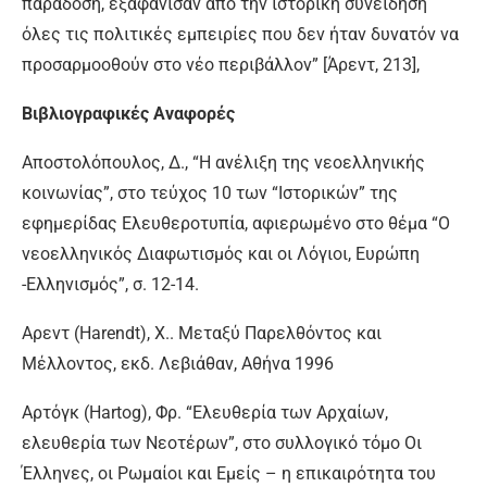
παράδοση, εξαφάνισαν από την ιστορική συνείδηση
όλες τις πολιτικές εμπειρίες που δεν ήταν δυνατόν να
προσαρμοοθούν στο νέο περιβάλλον” [Άρεντ, 213],
Βιβλιογραφικές Αναφορές
Αποστολόπουλος, Δ., “Η ανέλιξη της νεοελληνικής
κοινωνίας”, στο τεύχος 10 των “Ιστορικών” της
εφημερίδας Ελευθεροτυπία, αφιερωμένο στο θέμα “Ο
νεοελληνικός Διαφωτισμός και οι Λόγιοι, Ευρώπη
-Ελληνισμός”, σ. 12-14.
Αρεντ (Harendt), Χ.. Μεταξύ Παρελθόντος και
Μέλλοντος, εκδ. Λεβιάθαν, Αθήνα 1996
Αρτόγκ (Hartog), Φρ. “Ελευθερία των Αρχαίων,
ελευθερία των Νεοτέρων”, στο συλλογικό τόμο Οι
Έλληνες, οι Ρωμαίοι και Εμείς – η επικαιρότητα του