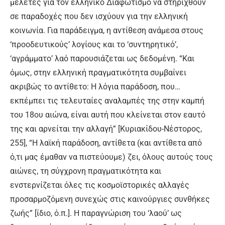
μελέτες για τον ελληνικό Διαφωτισμό να στηριχθούν
σε παραδοχές που δεν ισχύουν για την ελληνική
κοινωνία. Για παράδειγμα, η αντίθεση ανάμεσα στους
‘προοδευτικούς’ λογίους και το ‘συντηρητικό’,
‘αγράμματο’ λαό παρουσιάζεται ως δεδομένη. “Και
όμως, στην ελληνική πραγματικότητα συμβαίνει
ακριβώς το αντίθετο: Η λόγια παράδοση, που…
εκπέμπει τις τελευταίες αναλαμπές της στην καμπή
του 18ου αιώνα, είναι αυτή που κλείνεται στον εαυτό
της και αρνείται την αλλαγή” [Κυριακίδου-Νέστορος,
255], “Η λαϊκή παράδοση, αντίθετα (και αντίθετα από
ό,τι μας έμαθαν να πιστεύουμε) ζει, όλους αυτούς τους
αιώνες, τη σύγχρονη πραγματικότητα και
ενστερνίζεται όλες τις κοσμοϊστορικές αλλαγές
προσαρμοζόμενη συνεχώς στις καινούργιες συνθήκες
ζωής” [ίδιο, ό.π.]. Η παραγνώριση του ‘λαού’ ως