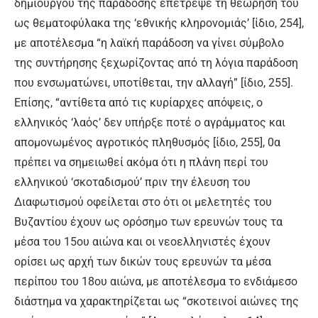
δημιουργού της παράδοσης επέτρεψε τη θεώρησή του
ως θεματοφύλακα της ‘εθνικής κληρονομιάς’ [ίδιο, 254],
με αποτέλεσμα “η λαϊκή παράδοση να γίνει σύμβολο
της συντήρησης ξεχωρίζοντας από τη λόγια παράδοση
που ενσωματώνει, υποτίθεται, την αλλαγή” [ίδιο, 255].
Επίσης, “αντίθετα από τις κυρίαρχες απόψεις, ο
ελληνικός ‘λαός’ δεν υπήρξε ποτέ ο αγράμματος και
απομονωμένος αγροτικός πληθυσμός [ίδιο, 255], 0α
πρέπει να σημειωθεί ακόμα ότι η πλάνη περί του
ελληνικού ‘σκοταδισμού’ πριν την έλευση του
Διαφωτισμού οφείλεται στο ότι οι μελετητές του
Βυζαντίου έχουν ως ορόσημο των ερευνών τους τα
μέσα του 15ου αιώνα και οι νεοελληνιστές έχουν
ορίσει ως αρχή των δικών τους ερευνών τα μέσα
περίπου του 18ου αιώνα, με αποτέλεσμα το ενδιάμεσο
διάστημα να χαρακτηρίζεται ως “σκοτεινοί αιώνες της