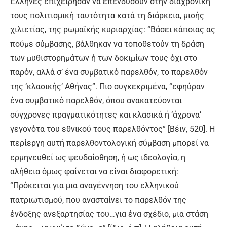
Έλληνες επιχείρησαν να επενδύσουν στην διαχρονική
τους πολιτισμική ταυτότητα κατά τη διάρκεια, μισής
χιλιετίας, της ρωμαϊκής κυριαρχίας: “Βάσει κάποιας ας
πούμε σύμβασης, βάλθηκαν να τοποθετούν τη δράση
των μυθιστορημάτων ή των δοκιμίων τους όχι στο
παρόν, αλλά σ’ ένα συμβατικό παρελθόν, το παρελθόν
της ‘κλασικής’ Αθήνας”. Πιο συγκεκριμένα, “εφηύραν
ένα συμβατικό παρελθόν, όπου ανακατεύονται
σύγχρονες πραγματικότητες και κλασικά ή ‘άχρονα’
γεγονότα του εθνικού τους παρελθόντος” [Βέιν, 520]. Η
περίεργη αυτή παρελθοντολογική σύμβαση μπορεί να
ερμηνευθεί ως ψευδαίσθηση, ή ως ιδεολογία, η
αλήθεια όμως φαίνεται να είναι διαφορετική:
“Πρόκειται για μια αναγέννηση του ελληνικού
πατριωτισμού, που ανασταίνει το παρελθόν της
ένδοξης ανεξαρτησίας του…για ένα σχέδιο, μια στάση