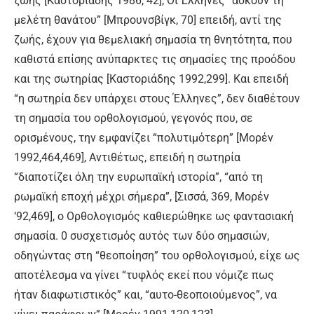
ζωής [Καστοριάδης 1986, 42], Οι Έλληνες “ασκούν τη
μελέτη θανάτου” [Μπρουνσβίγκ, 70] επειδή, αντί της
ζωής, έχουν για θεμελιακή σημασία τη θνητότητα, που
καθιστά επίσης ανύπαρκτες τις σημασίες της προόδου
και της σωτηρίας [Καστοριάδης 1992,299]. Και επειδή
“η σωτηρία δεν υπάρχει στους Έλληνες”, δεν διαθέτουν
τη σημασία του ορθολογισμού, γεγονός που, σε
ορισμένους, την εμφανίζει “πολυτιμότερη” [Μορέν
1992,464,469], Αντιθέτως, επειδή η σωτηρία
“διαποτίζει όλη την ευρωπαϊκή ιστορία”, “από τη
ρωμαϊκή εποχή μέχρι σήμερα”, [Σισσά, 369, Μορέν
‘92,469], ο Ορθολογισμός καθιερώθηκε ως φαντασιακή
σημασία. 0 συσχετισμός αυτός των δύο σημασιών,
οδηγώντας στη “θεοποίηση” του ορθολογισμού, είχε ως
αποτέλεσμα να γίνει “τυφλός εκεί που νόμιζε πως
ήταν διαφωτιστικός” και, “αυτο-θεοποιούμενος”, να