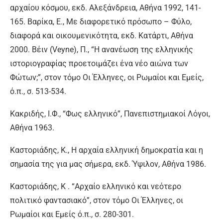
αρχαίου κόσμου, εκδ. Αλεξάνδρεια, Αθήνα 1992, 141-
165. Βαρίκα, Ε., Με διαφορετικό πρόσωπο – Φύλο,
διαφορά και οικουμενικότητα, εκδ. Κατάρτι, Αθήνα
2000. Βέιν (Veyne), Π., “Η ανανέωση της ελληνικής
ιστοριογραφίας προετοιμάζει ένα νέο αιώνα των
Φώτων;”, στον τόμο Οι Έλληνες, οι Ρωμαίοι και Εμείς,
ό.π., σ. 513-534.
Κακριδής, Ι.Φ., “Φως ελληνικό”, Πανεπιστημιακοί Λόγοι,
Αθήνα 1963.
Καστοριάδης, Κ., Η αρχαία ελληνική δημοκρατία και η
σημασία της για μας σήμερα, εκδ. Ύψιλον, Αθήνα 1986.
Καστοριάδης, Κ . “Αρχαίο ελληνικό και νεότερο
πολιτικό φαντασιακό”, στον τόμο Οι Έλληνες, οι
Ρωμαίοι και Εμείς ό.π., σ. 280-301.