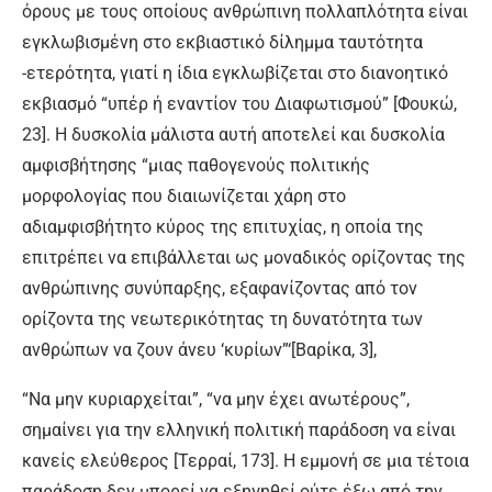
όρους με τους οποίους ανθρώπινη πολλαπλότητα είναι
εγκλωβισμένη στο εκβιαστικό δίλημμα ταυτότητα
-ετερότητα, γιατί η ίδια εγκλωβίζεται στο διανοητικό
εκβιασμό “υπέρ ή εναντίον του Διαφωτισμού” [Φουκώ,
23]. Η δυσκολία μάλιστα αυτή αποτελεί και δυσκολία
αμφισβήτησης “μιας παθογενούς πολιτικής
μορφολογίας που διαιωνίζεται χάρη στο
αδιαμφισβήτητο κύρος της επιτυχίας, η οποία της
επιτρέπει να επιβάλλεται ως μοναδικός ορίζοντας της
ανθρώπινης συνύπαρξης, εξαφανίζοντας από τον
ορίζοντα της νεωτερικότητας τη δυνατότητα των
ανθρώπων να ζουν άνευ ‘κυρίων”‘[Βαρίκα, 3],
“Να μην κυριαρχείται”, “να μην έχει ανωτέρους”,
σημαίνει για την ελληνική πολιτική παράδοση να είναι
κανείς ελεύθερος [Τερραί, 173]. Η εμμονή σε μια τέτοια
παράδοση δεν μπορεί να εξηγηθεί ούτε έξω από την