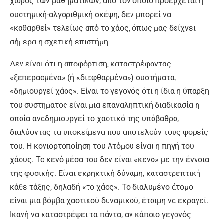
χώρος των μαθηματικών, από τον οποίο προέρχεται η
συστημική-αλγοριθμική σκέψη, δεν μπορεί να
«καθαρθεί» τελείως από το χάος, όπως μας δείχνει
σήμερα η σχετική επιστήμη.
Δεν είναι ότι η αποφόρτιση, καταστρέφοντας
«ξεπερασμένα» (ή «διεφθαρμένα») συστήματα,
«δημιουργεί χάος». Είναι το γεγονός ότι η ίδια η ύπαρξη
του συστήματος είναι μια επαναληπτική διαδικασία η
οποία αναδημιουργεί το χαοτικό της υπόβαθρο,
διαλύοντας τα υποκείμενα που αποτελούν τους φορείς
του. Η κονιορτοποίηση του Ατόμου είναι η πηγή του
χάους. Το κενό μέσα του δεν είναι «κενό» με την έννοια
της φυσικής. Είναι εκρηκτική δύναμη, καταστρεπτική
κάθε τάξης, δηλαδή «το χάος». Το διαλυμένο άτομο
είναι μια βόμβα χαοτικού δυναμικού, έτοιμη να εκραγεί.
Ικανή να καταστρέψει τα πάντα, αν κάποιο γεγονός