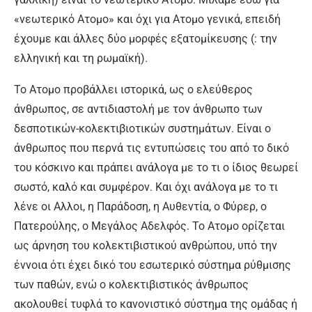
«νεωτερικό Ατομο» και όχι για Ατομο γενικά, επειδή
έχουμε και άλλες δύο μορφές εξατομίκευσης (: την
ελληνική και τη ρωμαϊκή).
Το Ατομο προβάλλει ιστορικά, ως ο ελεύθερος
άνθρωπος, σε αντιδιαστολή με τον άνθρωπο των
δεσποτικών-κολεκτιβιοτικών συστημάτων. Είναι ο
άνθρωπος που περνά τις εντυπώσεις του από το δικό
του κόσκινο και πράπει ανάλογα με το τι ο ίδιος θεωρεί
σωστό, καλό και συμφέρον. Και όχι ανάλογα με το τι
λένε οι Αλλοι, η Παράδοση, η Αυθεντία, ο Φύρερ, ο
Πατερούλης, ο Μεγάλος Αδελφός. Το Ατομο ορίζεται
ως άρνηση του κολεκτιβιστικού ανθρώπου, υπό την
έννοια ότι έχει δικό του εσωτερικό σύστημα ρύθμισης
των παθών, ενώ ο κολεκτιβιστικός άνθρωπος
ακολουθεί τυφλά το κανονιστικό σύστημα της ομάδας ή