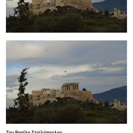
Του Βασίλη Στοϊλόπουλου