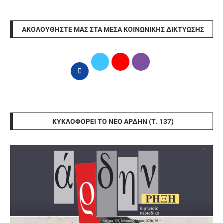
ΑΚΟΛΟΥΘΉΣΤΕ ΜΑΣ ΣΤΑ ΜΈΣΑ ΚΟΙΝΩΝΙΚΉΣ ΔΙΚΤΎΩΣΗΣ
ΚΥΚΛΟΦΟΡΕΊ ΤΟ ΝΈΟ ΆΡΔΗΝ (Τ. 137)