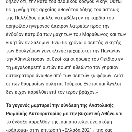
δήλον ότι, την κατά του σλαβικού κόσμου νίκην. Ούτω
δε η μνήμη της αρχαίας αθανάτου δόξης του άστεως
της Παλλάδος έμελλε να εμβάλη εν τη καρδία του
αρηϊφίλου ηγεμόνος άπειρον λατρείαν προς την
ένδοξον πατρίδα των μαχητών του Μαραθώνος και των
νικητών εν Σαλαμίνι. Ενώ δε χρόνω ο σεπτός νικητής
των Βουλγάρων γονυκλινής ηυχαρίστει την Παναγίαν
την Αθηνιώτισσαν, οι θεοί και οι ήρωες του Φειδίου εν
τη μεγαλοπρεπή αυτών πομπή εθεώντο τον γηραιόν
αυτοκράτορα άνωθεν από των σεπτών ζωφόρων. Διότι
οι των θαυμασίων συληταί Τούρκοι, Ενετοί και Άγγλοι
δεν είχον παρέλθει επί τον ιερόν βράχον.»
Το γεγονός μαρτυρεί την σύνδεση της Ανατολικής
Ρωμαϊκής Αυτοκρατορίας με την βυζαντινή Αθήνα
και
το ένδοξο παρελθόν της, και αποτελεί ένα ακόμη
«ράπισμα» στην επιτροπή «Ελλάδα 2021» της κας