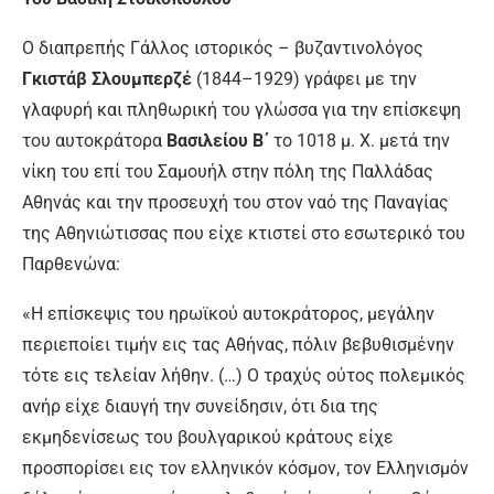
Ο διαπρεπής Γάλλος ιστορικός – βυζαντινολόγος
Γκιστάβ Σλουμπερζέ
(1844–1929) γράφει με την
γλαφυρή και πληθωρική του γλώσσα για την επίσκεψη
του αυτοκράτορα
Βασιλείου Β΄
το 1018 μ. Χ. μετά την
νίκη του επί του Σαμουήλ στην πόλη της Παλλάδας
Αθηνάς και την προσευχή του στον ναό της Παναγίας
της Αθηνιώτισσας που είχε κτιστεί στο εσωτερικό του
Παρθενώνα:
«Η επίσκεψις του ηρωϊκού αυτοκράτορος, μεγάλην
περιεποίει τιμήν εις τας Αθήνας, πόλιν βεβυθισμένην
τότε εις τελείαν λήθην. (…) Ο τραχύς ούτος πολεμικός
ανήρ είχε διαυγή την συνείδησιν, ότι δια της
εκμηδενίσεως του βουλγαρικού κράτους είχε
προσπορίσει εις τον ελληνικόν κόσμον, τον Ελληνισμόν