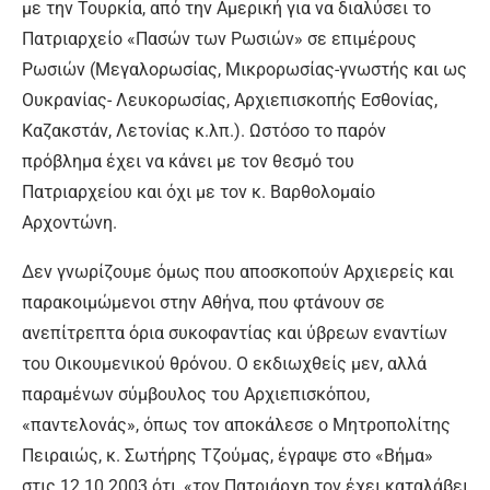
με την Τουρκία, από την Αμερική για να διαλύσει το
Πατριαρχείο «Πασών των Ρωσιών» σε επιμέρους
Ρωσιών (Μεγαλορωσίας, Μικρορωσίας-γνωστής και ως
Ουκρανίας- Λευκορωσίας, Αρχιεπισκοπής Εσθονίας,
Καζακστάν, Λετονίας κ.λπ.). Ωστόσο το παρόν
πρόβλημα έχει να κάνει με τον θεσμό του
Πατριαρχείου και όχι με τον κ. Βαρθολομαίο
Αρχοντώνη.
Δεν γνωρίζουμε όμως που αποσκοπούν Αρχιερείς και
παρακοιμώμενοι στην Αθήνα, που φτάνουν σε
ανεπίτρεπτα όρια συκοφαντίας και ύβρεων εναντίων
του Οικουμενικού θρόνου. Ο εκδιωχθείς μεν, αλλά
παραμένων σύμβουλος του Αρχιεπισκόπου,
«παντελονάς», όπως τον αποκάλεσε ο Μητροπολίτης
Πειραιώς, κ. Σωτήρης Τζούμας, έγραψε στο «Βήμα»
στις 12.10.2003 ότι, «τον Πατριάρχη τον έχει καταλάβει