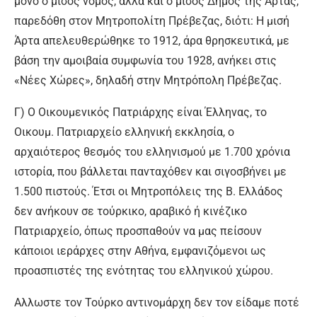
μόνο ο μισός νομός, αλλά και ο μισός Δήμος της Άρτας,
παρεδόθη στον Μητροπολίτη Πρέβεζας, διότι: Η μισή
Άρτα απελευθερώθηκε το 1912, άρα θρησκευτικά, με
βάση την αμοιβαία συμφωνία του 1928, ανήκει στις
«Νέες Χώρες», δηλαδή στην Μητρόπολη Πρέβεζας.
Γ) Ο Οικουμενικός Πατριάρχης είναι Έλληνας, το
Οικουμ. Πατριαρχείο ελληνική εκκλησία, ο
αρχαιότερος θεσμός του ελληνισμού με 1.700 χρόνια
ιστορία, που βάλλεται πανταχόθεν και σιγοσβήνει με
1.500 πιστούς. Έτσι οι Μητροπόλεις της Β. Ελλάδος
δεν ανήκουν σε τούρκικο, αραβικό ή κινέζικο
Πατριαρχείο, όπως προσπαθούν να μας πείσουν
κάποιοι ιεράρχες στην Αθήνα, εμφανιζόμενοι ως
προασπιστές της ενότητας του ελληνικού χώρου.
Αλλωστε τον Τούρκο αντινομάρχη δεν τον είδαμε ποτέ