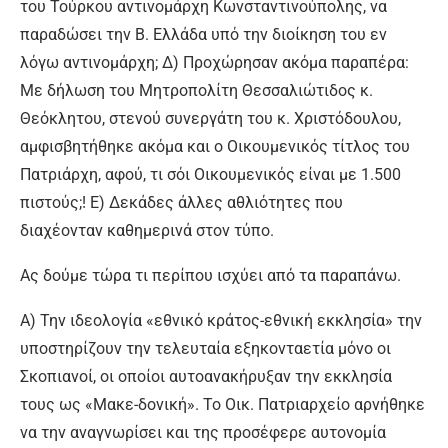
του Τούρκου αντινομάρχη Κωνσταντινούπολης, να
παραδώσει την Β. Ελλάδα υπό την διοίκηση του εν
λόγω αντινομάρχη; Δ) Προχώρησαν ακόμα παραπέρα:
Με δήλωση του Μητροπολίτη Θεσσαλιώτιδος κ.
Θεόκλητου, στενού συνεργάτη του κ. Χριστόδουλου,
αμφισβητήθηκε ακόμα και ο Οικουμενικός τίτλος του
Πατριάρχη, αφού, τι σόι Οικουμενικός είναι με 1.500
πιστούς;! Ε) Δεκάδες άλλες αθλιότητες που
διαχέονταν καθημερινά στον τύπο.
Ας δούμε τώρα τι περίπου ισχύει από τα παραπάνω.
Α) Την ιδεολογία «εθνικό κράτος-εθνική εκκλησία» την
υποστηρίζουν την τελευταία εξηκονταετία μόνο οι
Σκοπιανοί, οι οποίοι αυτοανακήρυξαν την εκκλησία
τους ως «Μακε-δονική». Το Οικ. Πατριαρχείο αρνήθηκε
να την αναγνωρίσει και της προσέφερε αυτονομία