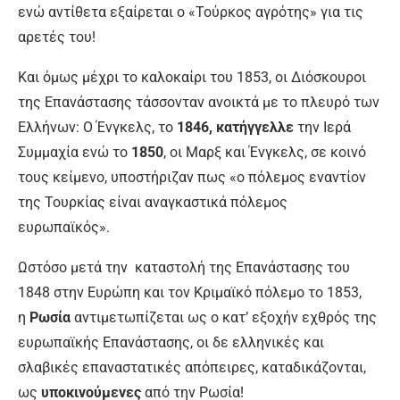
ενώ αντίθετα εξαίρεται ο «Τούρκος αγρότης» για τις
αρετές του!
Και όμως μέχρι το καλοκαίρι του 1853, οι Διόσκουροι
της Επανάστασης τάσσονταν ανοικτά με το πλευρό των
Ελλήνων: Ο Ένγκελς, το
1846, κατήγγελλε
την Ιερά
Συμμαχία ενώ το
1850
, οι Μαρξ και Ένγκελς, σε κοινό
τους κείμενο, υποστήριζαν πως «ο πόλεμος εναντίον
της Τουρκίας είναι αναγκαστικά πόλεμος
ευρωπαϊκός».
Ωστόσο μετά την καταστολή της Επανάστασης του
1848 στην Ευρώπη και τον Κριμαϊκό πόλεμο το 1853,
η
Ρωσία
αντιμετωπίζεται ως ο κατ’ εξοχήν εχθρός της
ευρωπαϊκής Επανάστασης, οι δε ελληνικές και
σλαβικές επαναστατικές απόπειρες, καταδικάζονται,
ως
υποκινούμενες
από την Ρωσία!