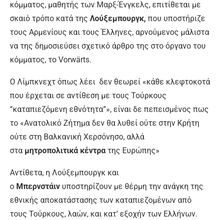
κόμματος, μαθητής των Μαρξ-Ένγκελς, επιτίθεται με
σκαιό τρόπο κατά της
Λούξεμπουργκ,
που υποστήριζε
τους Αρμενίους και τους Έλληνες, αρνούμενος μάλιστα
να της δημοσιεύσει σχετικό άρθρο της στο όργανο του
κόμματος, το Vorwärts.
Ο Λίμπκνεχτ όπως λέει δεν θεωρεί «κάθε κλεφτοκοτά
που έρχεται σε αντίθεση με τους Τούρκους
“καταπιεζόμενη εθνότητα”», είναι δε πεπεισμένος πως
το «Ανατολικό Ζήτημα δεν θα λυθεί ούτε στην Κρήτη
ούτε στη Βαλκανική Χερσόνησο, αλλά
στα
μητροπολιτικά κέντρα
της Ευρώπης»
Αντίθετα, η Λούξεμπουργκ και
ο
Μπερνστάιν
υποστηρίζουν με θέρμη την ανάγκη της
εθνικής αποκατάστασης των καταπιεζομένων από
τους Τούρκους, λαών, και κατ’ εξοχήν των Ελλήνων.