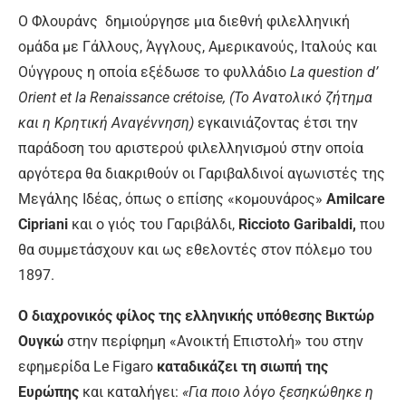
Ο Φλουράνς δημιούργησε μια διεθνή φιλελληνική
ομάδα με Γάλλους, Άγγλους, Αμερικανούς, Ιταλούς και
Ούγγρους η οποία εξέδωσε το φυλλάδιο
La question d’
Orient et la Renaissance crétoise, (Το Ανατολικό ζήτημα
και η Κρητική Αναγέννηση)
εγκαινιάζοντας έτσι την
παράδοση του αριστερού φιλελληνισμού στην οποία
αργότερα θα διακριθούν οι Γαριβαλδινοί αγωνιστές της
Μεγάλης Ιδέας, όπως ο επίσης «κομουνάρος»
Amilcare
Cipriani
και ο γιός του Γαριβάλδι,
Riccioto Garibaldi,
που
θα συμμετάσχουν και ως εθελοντές στον πόλεμο του
1897.
Ο διαχρονικός φίλος της ελληνικής υπόθεσης Βικτώρ
Ουγκώ
στην περίφημη «Ανοικτή Επιστολή» του στην
εφημερίδα Le Figaro
καταδικάζει τη σιωπή της
Ευρώπης
και καταλήγει:
«Για ποιο λόγο ξεσηκώθηκε η