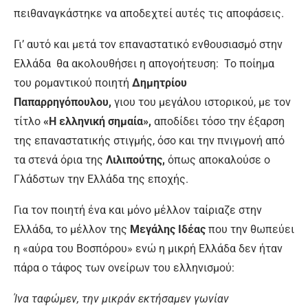
πειθαναγκάστηκε να αποδεχτεί αυτές τις αποφάσεις.
Γι’ αυτό και μετά τον επαναστατικό ενθουσιασμό στην
Ελλάδα θα ακολουθήσει η απογοήτευση: Το ποίημα
του ρομαντικού ποιητή
Δημητρίου
Παπαρρηγόπουλου,
γιου του μεγάλου ιστορικού, με τον
τίτλο
«Η ελληνική σημαία»,
αποδίδει τόσο την έξαρση
της επαναστατικής στιγμής, όσο και την πνιγμονή από
τα στενά όρια της
Λιλιπούτης,
όπως αποκαλούσε ο
Γλάδστων την Ελλάδα της εποχής.
Για τον ποιητή ένα και μόνο μέλλον ταίριαζε στην
Ελλάδα, το μέλλον της
Μεγάλης Ιδέας
που την θωπεύει
η «αύρα του Βοσπόρου» ενώ η μικρή Ελλάδα δεν ήταν
πάρα ο τάφος των ονείρων του ελληνισμού:
Ίνα ταφώμεν, την μικράν εκτήσαμεν γωνίαν