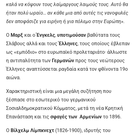
καλά να κόψουν τους λαίμαργους λαιμούς τους. Αυτό θα
ήταν πολύ ωραίο… αν κάθε μια από αυτές τις νανοφυλές
δεν αποφάσιζε για ειρήνη ή για πόλεμο στην Ευρώπη»
.
Ο
Μαρξ
και ο
Ένγκελς
,
υποτιμούσαν
βαθύτατα τους
Σλάβους αλλά και τους
Έλληνες
, τους οποίους έβλεπαν
ως «εμπόδιο» στο ευρωπαϊκό προλεταριάτο· άλλωστε
η αντιπαλότητα των
Γερμανών
προς τους νεώτερους
Έλληνες αναπτύσσεται ραγδαία κατά τον φθίνοντα 19ο
αιώνα.
Χαρακτηριστική είναι μια μεγάλη συζήτηση που
ξέσπασε στο εσωτερικό του γερμανικού
Σοσιαλδημοκρατικού Κόμματος, μετά τη νέα Κρητική
Επανάσταση και τις
σφαγές των Αρμενίων
το 1896.
Ο
Βίλχελμ Λίμπκνεχτ
(1826-1900), ιδρυτής του