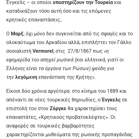
Ένγκελς – οι οποίοι
υποστηρίζουν την Τουρκία
και
καταδικάζουν τόσο αυτή όσο και τις επόμενες
κρητικές επαναστάσεις,.
Ο
Μαρξ
, όχι μόνο δεν συγκινείται από τις σφαγές και το
ολοκαύτωμα του Αρκαδίου αλλά, επιπλήττει τον Γάλλο
σοσιαλιστή
Vermorel
, στις 27/8/1867 πως
«η
εφημερίδα του απηχεί ρωσικά (και ελληνικά, γιατί οι
Έλληνες είναι τα όργανα των Ρώσων) ψεύδη για
την
λεγόμενη
επανάσταση της Κρήτης»
.
Είκοσι δύο χρόνια αργότερα στο κίνημα του 1889 και
απέναντι σε νέες τουρκικές θηριωδίες, ο
Ένγκελς
σε
επιστολή του στον
Ζόργκε
θα χαρακτηρίσει τους
επαναστάτες, «Κρητικούς προβατοκλέφτες». Οι
αναφορές σε τουρκικές βαρβαρότητες
χαρακτηρίζονται μυθεύματα της ρωσικής προπαγάνδας