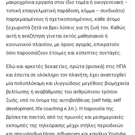
μακροχρόνια εργασία στον ίδιο τομέα ή οικογενειακή –
τοπική επαγγελματική παράδοση, κόμμα – συνδικάτο)
παρηκμασμένους ή σχετικοποιημένους, κάθε άτομο
ξεχωριστά ζητά να βρει λύσεις για τη ζωή του. Καθώς
αυτή η αναζήτηση γίνεται εκτός μαθησιακού ή
κοινωνικού πλαισίου, με όρους αγοράς, επικρατούν
όσοι παρουσιάζουν έτοιμες και εύπεπτες συνταγές.
Εδώ και αρκετές δεκαετίες, πρώτα (φυσικά) στις ΗΠΑ
και έπειτα σε ολόκληρο τον πλανήτη, έχει αναπτυχθεί
μία πολυπλόκαμη και ιλιγγιώδους μεγέθους βιομηχανία
βελτίωσης ή αναβάθμισης του ανθρώπινου τρόπου
ζωής, υπό το όνομα της αυτοβοήθειας (self help, self
development, life coaching κ.λπ.). Η παρουσία της
βρίσκεται παντού, από τις πρωινές και μεσημεριανές
εκπομπές της τηλεόρασης μέχρι στήλες περιοδικών
και απειράριθμα blogs, influencers και κανάλια Youtube.