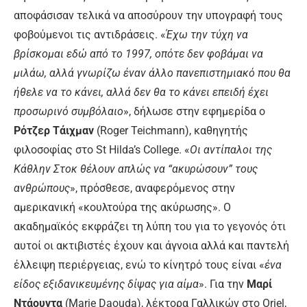
αποφάσισαν τελικά να αποσύρουν την υπογραφή τους
φοβούμενοι τις αντιδράσεις. «
Έχω την τύχη να
βρίσκομαι εδώ από το 1997, οπότε δεν φοβάμαι να
μιλάω, αλλά γνωρίζω έναν άλλο πανεπιστημιακό που θα
ήθελε να το κάνει, αλλά δεν θα το κάνει επειδή έχει
προσωρινό συμβόλαιο
», δήλωσε στην εφημερίδα ο
Ρότζερ Τάιχμαν
(Roger Teichmann), καθηγητής
φιλοσοφίας στο St Hilda’s College. «
Οι αντίπαλοι της
Κάθλην Στοκ θέλουν απλώς να “ακυρώσουν” τους
ανθρώπους
», πρόσθεσε, αναφερόμενος στην
αμερικανική «κουλτούρα της ακύρωσης». Ο
ακαδημαϊκός εκφράζει τη λύπη του για το γεγονός ότι
αυτοί οι ακτιβιστές έχουν και άγνοια αλλά και παντελή
έλλειψη περιέργειας, ενώ το κίνητρό τους είναι «
ένα
είδος εξιδανικευμένης δίψας για αίμα
». Για την
Μαρί
Ντάουντα
(Marie Daouda), λέκτορα Γαλλικών στο Oriel,