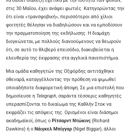
να δώσει διάλεξη σχετικά με την ισότητα των φύλων,
στις 30 Μαΐου, έχει ανάψει φωτιές. Κατηγορώντας την
ότι είναι «τρανσφοβική», περισσότεροι από χίλιοι
φοιτητές θέλησαν να διαδηλώσουν και να εμποδίσουν
την πραγματοποίηση της εκδήλωσης. Η διαμάχη
διογκώνεται, με πολλούς διανοούμενους να θεωρούν
ότι, σε αυτό το θλιβερό επεισόδιο, διακυβεύεται η
ελευθερία της έκφρασης στα αγγλικά πανεπιστήμια.
Μια ομάδα καθηγητών της Οξφόρδης αντιτάχθηκε
σθεναρά, καταγγέλλοντας την πρόθεση να φιμωθεί
οποιαδήποτε διαφορετική άποψη. Σε μια επιστολή που
δημοσίευσε η
Telegraph
, σαράντα τέσσερις καθηγητές
υπερασπίζονται το δικαίωμα της Καθλήν Στοκ να
εκφράζει τις απόψεις της. Ορισμένοι είναι διάσημοι
ακαδημαϊκοί, όπως ο
Ρίτσαρντ Ντώκινς
(Richard
Dawkins) ή ο
Νάιγκελ Μπίγγαρ
(Nigel Biggar), άλλοι