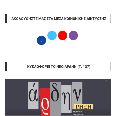
ΑΚΟΛΟΥΘΉΣΤΕ ΜΑΣ ΣΤΑ ΜΈΣΑ ΚΟΙΝΩΝΙΚΉΣ ΔΙΚΤΎΩΣΗΣ
ΚΥΚΛΟΦΟΡΕΊ ΤΟ ΝΈΟ ΆΡΔΗΝ (Τ. 137)