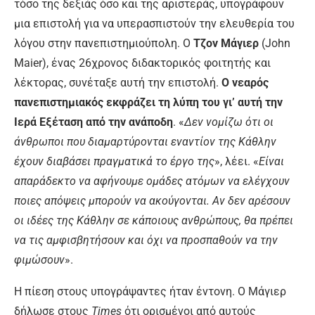
τόσο της δεξιάς όσο και της αριστεράς, υπογράφουν
μια επιστολή για να υπερασπιστούν την ελευθερία του
λόγου στην πανεπιστημιούπολη. Ο
Τζον Μάγιερ
(John
Maier), ένας 26χρονος διδακτορικός φοιτητής και
λέκτορας, συνέταξε αυτή την επιστολή.
Ο νεαρός
πανεπιστημιακός εκφράζει τη λύπη του γι’ αυτή την
Ιερά Εξέταση από την ανάποδη
. «
Δεν νομίζω ότι οι
άνθρωποι που διαμαρτύρονται εναντίον της Κάθλην
έχουν διαβάσει πραγματικά το έργο της
», λέει. «
Είναι
απαράδεκτο να αφήνουμε ομάδες ατόμων να ελέγχουν
ποιες απόψεις μπορούν να ακούγονται. Αν δεν αρέσουν
οι ιδέες της Κάθλην σε κάποιους ανθρώπους, θα πρέπει
να τις αμφισβητήσουν και όχι να προσπαθούν να την
φιμώσουν
».
Η πίεση στους υπογράψαντες ήταν έντονη. Ο Μάγιερ
δήλωσε στους
Times
ότι ορισμένοι από αυτούς