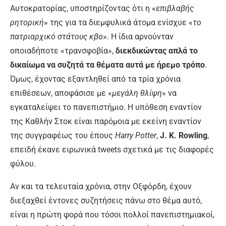
Αυτοκρατορίας, υποστηρίζοντας ότι η «
επιβλαβής
ρητορική
» της για τα διεμφυλικά άτομα ενίσχυε «
το
πατριαρχικό στάτους κβο
». Η ίδια αρνούνταν
οποιαδήποτε «τρανσφοβία»,
διεκδικώντας απλά το
δικαίωμα να συζητά τα θέματα αυτά με ήρεμο τρόπο
.
Όμως, έχοντας εξαντληθεί από τα τρία χρόνια
επιθέσεων, αποφάσισε με «
μεγάλη θλίψη
» να
εγκαταλείψει το πανεπιστήμιο. Η υπόθεση εναντίον
της Καθλήν Στοκ είναι παρόμοια με εκείνη εναντίον
της συγγραφέως του έπους
Harry Potter
,
J. K. Rowling
,
επειδή έκανε ειρωνικά tweets σχετικά με τις διαφορές
φύλου.
Αν και τα τελευταία χρόνια, στην Οξφόρδη, έχουν
διεξαχθεί έντονες συζητήσεις πάνω στο θέμα αυτό,
είναι η πρώτη φορά που τόσοι πολλοί πανεπιστημιακοί,