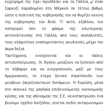
εγχείρημά της έχει προσδέσει και τη Γαλλία, μ’ έναν
Σαρκοζί παραδομένο στη Μέρκελ σε τέτοιο βαθμό,
ώστε η πολιτική της κυβέρνησής του να θυμίζει εκείνη
της κυβέρνησης του Βισύ. Γι’ αυτό, εξάλλου, τον
κατηγορεί όλο το φάσμα της εσωτερικής
αντιπολίτευσης στη Γαλλία, από τους σοσιαλιστές,
τους ελάχιστους εναπομείναντες γκωλικούς, μέχρι την
άκρα δεξιά.
Ταυτόχρονα, ενισχύονται και οι τάσεις
αντισυσπείρωσης. Οι Άγγλοι μοιάζουν να ξυπνούν από
το λήθαργο και να ενεργοποιούν, μαζί με τους
Αμερικανούς, το έτερο δυτικό στρατόπεδο των
μεγάλων (αερο)ναυτικών δυνάμεων. Η Ευρώπη, μέσα
στο σκηνικό της ραγδαία επιδεινούμενης οικονομικής
κρίσης, και της αδυναμίας της Ε.Ε. να καταστρώσει ένα
βιώσιμο σχέδιο διεξόδου, γίνεται πεδίο ανταγωνισμών