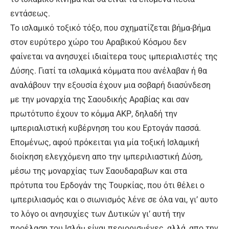
εντάσεως.
Το ισλαμικό τοξικό τόξο, που σχηματίζεται βήμα-βήμα
στον ευρύτερο χώρο του Αραβικού Κόσμου δεν
φαίνεται να ανησυχεί ιδιαίτερα τους ιμπεριαλιστές της
Δύσης. Γιατί τα ισλαμικά κόμματα που ανέλαβαν ή θα
αναλάβουν την εξουσία έχουν μια σοβαρή διασύνδεση
με την μοναρχία της Σαουδικής Αραβίας και σαν
πρωτότυπο έχουν το κόμμα ΑΚΡ, δηλαδή την
ιμπεριαλιστική κυβέρνηση του κου Ερτογάν πασσά.
Επομένως, αφού πρόκειται για μία τοξική Ισλαμική
διοίκηση ελεγχόμενη απο την ιμπεριλιαστική Δύση,
μέσω της μοναρχίας των Σαουδαραβων και στα
πρότυπα του Ερδογάν της Τουρκίας, που ότι θέλει ο
ιμπεριλιασμός και ο σιωνισμός λένε σε όλα ναι, γι’ αυτο
το λόγο οι ανησυχίες των Δυτικών γι’ αυτή την
προέλαση του Ισλάμ είναι περιορισμένες, αλλά, απο την