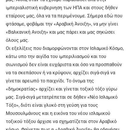
ιμπεριαλιστική κυβερνηση των ΗΠΑ και στους δήθεν
εταίρους μας, όλα να τα περιμένουμε. Σήμερα εδώ που
φτάσαμε, φοβάμαι την «Αραβική Άνοιξη», να μην γίνει
«Βαλκανική Ανοιξη» και μας πάρει και μας σηκώσει
όλους μας.
Οι εξελίξεις που διαμορφώνονται στον Ισλαμικό Κόσμο,
κάτω υπο την αιγίδα του ιμπεριλιασμού και του
σιωνισμού δεν είναι ευχάριστα και όσο να προσπαθούν
να τα σκεπάσουν ή να κρύψουν, αρχίζει σιγά-σιγά να
γίνεται αρεωπό το παιχνίδι. Το όνομα της
«δημοκρατίας» αρχίζει και γίνεται τοξικό τόξο γύρω
μας. Σιγά-σιγά μετατρέπεται σε δήθεν «Νέο Ισλαμικό
Τόξο», διότι είναι γλυκό στη γεύση για τους
Μουσουλμάνους και η εικόνα του νέου ισλαμικού
τοξικού τόξου άρχισε να σχηματίζεται στον Αραβικό
κόσμο. Φαίνεται πως η «Αραβική Άνοιξη» θα οδηγήσει