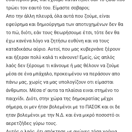
τρώει τον εαυτό του. Είμαστε σοβαροι;
Απο την άλλη πλευρά, όλα αυτά που ζούμε, είναι
εφεύρημα και δημιούργημα των αποτυχημένων δεν θα
το πώ, διότι, εάν τους θεωρήσουμε έτσι, τότε δεν θα
έχω κανένα λόγο να ζητήσω ευθύνη και να τους
καταδικάσω αύριο. Αυτοί, που μας κυβερνάνε ξέρουν
και ήξεραν πολύ καλά τι κάνουνε! Εμείς, ώς απλός
λαός δεν ξέρουμε τι κάνουμε ή μας θέλουν να ζούμε
μέσα σε ένα μπάχαλο, προκειμένου να περάσουν απο
πάνω μας, χωρίς να μας υπολογίζουν οτι είμασται
άνθρωποι. Μέσα σ’ αυτα τα πλαίσια ειναι στημένο το
παιχνίδι. Διότι, στην χώρα της δημοκρατίας μέχρι
σήμερα, οι μεν ήταν βολεμένοι με το ΠΑΣΟΚ και οι δε
ηταν βολεμένοι με την Ν.Δ. και ένα μικρό ποσοστό οι
αερετζήδες γύρω τους.
Αυτός ο λαός, ότι απόκτησε με αγώνες τόσα χρόνια,