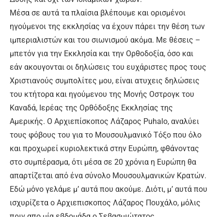
Μέσα σε αυτά τα πλαίσια βλέπουμε και ορισμένοι
ηγούμενοι της εκκλησίας να έχουν πάρει την θέση των
ιμπεριαλιστών και του σιωνισμού ακόμα. Με θέσεις –
μπετόν για την Εκκλησία και την Ορθοδοξία, όσο και
εάν ακουγονται οι δηλώσεις του ευχάριστες προς τους
Χριστιανούς συμπολίτες μου, είναι ατυχεις δηλώσεις
του κτήτορα και ηγούμενου της Μονής Οστρογκ του
Καναδά, Ιερέας της Ορθόδοξης Εκκλησίας της
Αμερικής. Ο Αρχιεπίσκοπος Λάζαρος Puhalo, αναλύει
τους φόβους του για το Μουσουλμανικό Τόξο που όλο
και προχωρεί κυριολεκτικά στην Ευρώπη, φθάνοντας
στο συμπέρασμα, ότι μέσα σε 20 χρόνια η Ευρώπη θα
απαρτίζεται από ένα σύνολο Μουσουλμανικών Κρατών.
Εδώ μόνο γελάμε μ’ αυτά που ακούμε. Διότι, μ’ αυτά που
ισχυρίζετα ο Αρχιεπισκοπος Λάζαρος Πουχάλο, μόλις
πριν απο μία εβδομάδα ο Σεβασμιώτατος