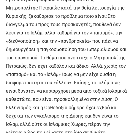
Μητροπολίτης Πειραιώς κατά την θεία λειτουργία της
Κυριακής, ξεκαθάρισε το πρόβλημα ποιο είναι; Στο
διαγγελμά του προς τους προσκυνητές, πουθενά δεν
λέει για το Ισλάμ, αλλά καθαρά για τον «παπισμό», την
«διεθνοποίηση» και την «πανθρησκεία» που πάει να
δημιουργήσει η παγκοσμοποίηση του ιμπεριαλισμού και
του σιωνισμού. Το θέμα που ανεπτυξε ο Μητροπολίτης
Πειραιώς, δεν εχει καθόλου και άδικο. Αλλά, χωρίς τον
«παπισμό» και το «Ισλάμ» ίσως να μην είχε ουσία η
διαφορετικότητα του «άλλου». Επίσης, το Ισλάμ πως
ειναι δυνατόν να κυριαρχήσει μεσα απο τοξικά Ισλαμικά
καθεστώτα, που είναι προσκολλημένα στην Δύση; Ο
Ελληνισμός και η Ορθοδοξία σήμερα έχει εχθρό και
δέχεται των εγκαλιασμο της Δύσης και δεν είναι το
Ισλάμ, αλλά ούτε οι Ισλαμικές Χωρες, πέραν την
γείτονα χώρα που είμαστε στο ίδιο συνδικάτο.