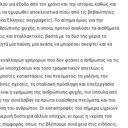
λου για έξοδο από τον χρόνο και την ιστορία, καθώς και
 να οχυρωθεί αποκλειστικά πίσω από τις βεβαιότητες
κα Έλληνες συγγραφείς). Το αίτημα όμως για την
ρώπινης ψυχής, η οποία, προτού αναλύσει τα αισθήματά
ις και εναλλακτικές, βαστά με τα δυο της χέρια το
ητά μία παύση, μία ανάσα, να μπορέσει σκεφτεί και να
 εναλλαγών γρήγορων που δεν φτάνει ο άνθρωπος να τις
κών υποσχέσεων και τόσο τρομακτικών απειλών, η
χρηστές καταστάσεις του πνεύματος, τη γαλήνη, την
θινές σχέσεις, τη σταδιακή πρόσληψη και επεξεργασία
είναι η ερήμωση της ανθρώπινης ψυχής, πιο ύπουλα από
υ την συνέλαβαν τα πρώτα ευαίσθητα πνεύματα, και πιο
φύση του ανθρώπου. Οι καταστροφές του σήμερα ωχριούν
μερινή δυστυχία άλλων εποχών, κι όμως η «κρίση του
ς συμφοράς, όπως τις βλέπουμε συνέχεια στις ειδήσεις,