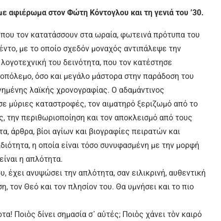
ε αφιέρωμα στον Φώτη Κόντογλου και τη γενιά του ’30.
 που τον κατατάσσουν στα ωραία, φωτεινά πρότυπα του
έντο, με το οποίο σχεδόν μοναχός αντιπάλεψε την
 λογοτεχνική του δεινότητα, που τον κατέστησε
οπόλεμο, όσο και μεγάλο μάστορα στην παράδοση του
ονημένης λαϊκής χρονογραφίας. Ο αδαμάντινος
σε μύριες καταστροφές, τον αιματηρό ξεριζωμό από το
ς, την περιθωριοποίηση και τον αποκλεισμό από τους
α, άρθρα, βίοι αγίων και βιογραφίες πειρατών και
ιδιότητα, η οποία είναι τόσο συνυφασμένη με την μορφή
είναι η απλότητα.
υ, έχει ανυψώσει την απλότητα, σαν ειλικρινή, αυθεντική
, τον Θεό και τον πλησίον του. Θα υμνήσει και το πιο
οτα! Ποιὸς δίνει σημασία σ᾿ αὐτές; Ποιὸς χάνει τὸν καιρό