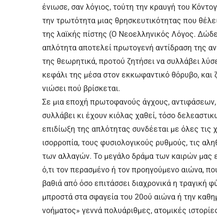
ένιωσε, σαν λόγιος, τούτη την κραυγή του Κόντογ
την τρωτότητα μιας θρησκευτικότητας που θέλει
της λαϊκής πίστης (Ο Νεοελληνικός Λόγος. Δώδε
απλότητα αποτελεί πρωτογενή αντίδραση της ανθ
της θεωρητικά, προτού ζητήσει να συλλάβει λύσε
κεφάλι της μέσα στον εκκωφαντικό θόρυβο, και ζ
νιώσει πού βρίσκεται.
Σε μια εποχή πρωτοφανούς άγχους, αντιφάσεων,
συλλάβει κι έχουν κιόλας χαθεί, τόσο δελεαστι
επιδίωξη της απλότητας συνδέεται με όλες τις 
ισορροπία, τους φυσιολογικούς ρυθμούς, τις αλη
των αλλαγών. Το μεγάλο δράμα των καιρών μας 
ό,τι τον περασμένο ή τον προηγούμενο αιώνα, πο
βαθιά από όσο επιτάσσει διαχρονικά η τραγική 
μπροστά στα σφαγεία του 20ού αιώνα ή την καθη
νοήματος» γεννά πολυάριθμες, ατομικές ιστορίε