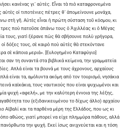
ιλήσει κανένας γι᾿ αὐτές. Εἶναι τὰ πιὸ καταφρονεμένα
 αὐτὲς οἱ τιποτένιες πέτρες θ᾿ ἀπομείνουνε μονάχα,
νω στὴ γῆ. Αὐτὲς εἶναι ἡ πρώτη σύσταση τοῦ κόσμου, κι
πέτρες ποὺ πατοῦσε ἀπάνω τους ὁ Ἀχιλλέας κι ὁ Μέγας
α τους, γιατὶ ξέρανε πὼς θὰ σβήσουνε πολὺ γρήγορα,
κ᾿ οἱ δόξες τους, σὲ καιρὸ ποὺ αὐτὲς θὰ στεκόντανε
ρα σὲ κάποια μεριά». [Ευλογημένο Καταφύγιο]
ται σαν τη συναντά στα βιβλικά κείμενα, την γραμματεία
ίες. Απλά είναι τα βουνά με τους άχρονους, αρχαίους
πλά είναι τα, αμόλυντα ακόμη από τον τουρισμό, νησάκια
πεινά καϊκάκια, τους ναυτικούς που είναι ψυχωμένοι και
μία ψυχή «αφελή», με την καλύτερη έννοια της λέξης,
 αγαθότητα του (εξιδανικευμένου το δίχως άλλο) αρχαίου
ο Αϊβαλί και τα παρθένα μέρη της Ελλάδος, που ως κι
όπο αθώος, γιατί μπορεί να είχε πλημμύρα πάθους, αλλά
επανόρθωτα την ψυχή. Εκεί ίσως ανιχνεύεται και η τόση