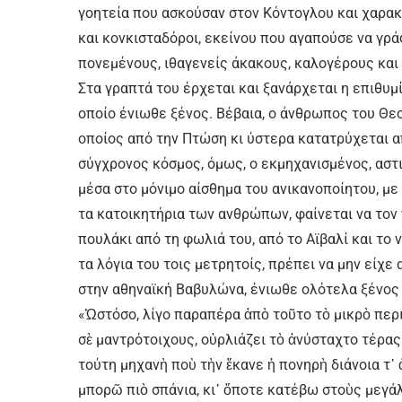
γοητεία που ασκούσαν στον Κόντογλου και χαρα
και κονκισταδόροι, εκείνου που αγαπούσε να γρ
πονεμένους, ιθαγενείς άκακους, καλογέρους και
Στα γραπτά του έρχεται και ξανάρχεται η επιθυμ
οποίο ένιωθε ξένος. Βέβαια, ο άνθρωπος του Θεο
οποίος από την Πτώση κι ύστερα κατατρύχεται απ
σύγχρονος κόσμος, όμως, ο εκμηχανισμένος, αστ
μέσα στο μόνιμο αίσθημα του ανικανοποίητου, μ
τα κατοικητήρια των ανθρώπων, φαίνεται να το
πουλάκι από τη φωλιά του, από το Αϊβαλί και το
τα λόγια του τοις μετρητοίς, πρέπει να μην είχ
στην αθηναϊκή Βαβυλώνα, ένιωθε ολότελα ξένος 
«Ὡστόσο, λίγο παραπέρα ἀπὸ τοῦτο τὸ μικρὸ περι
σὲ μαντρότοιχους, οὐρλιάζει τὸ ἀνύσταχτο τέρας 
τούτη μηχανὴ ποὺ τὴν ἔκανε ἡ πονηρὴ διάνοια τ
μπορῶ πιὸ σπάνια, κι᾿ ὅποτε κατέβω στοὺς μεγά