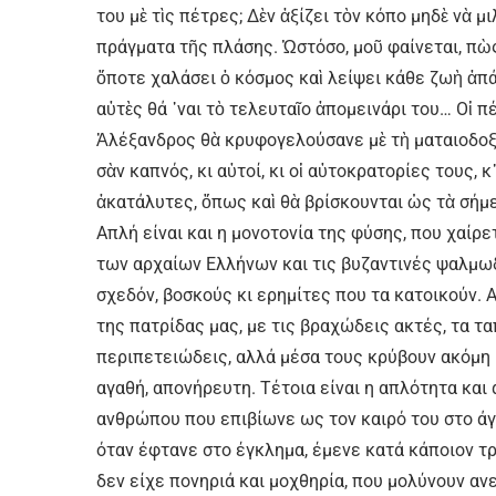
του μὲ τὶς πέτρες; Δὲν ἀξίζει τὸν κόπο μηδὲ νὰ μ
πράγματα τῆς πλάσης. Ὡστόσο, μοῦ φαίνεται, πὼς
ὅποτε χαλάσει ὁ κόσμος καὶ λείψει κάθε ζωὴ ἀπά
αὐτὲς θά ῾ναι τὸ τελευταῖο ἀπομεινάρι του… Οἱ 
Ἀλέξανδρος θὰ κρυφογελούσανε μὲ τὴ ματαιοδοξί
σὰν καπνός, κι αὐτοί, κι οἱ αὐτοκρατορίες τους, 
ἀκατάλυτες, ὅπως καὶ θὰ βρίσκουνται ὡς τὰ σήμε
Απλή είναι και η μονοτονία της φύσης, που χαίρε
των αρχαίων Ελλήνων και τις βυζαντινές ψαλμωδ
σχεδόν, βοσκούς κι ερημίτες που τα κατοικούν. Α
της πατρίδας μας, με τις βραχώδεις ακτές, τα τα
περιπετειώδεις, αλλά μέσα τους κρύβουν ακόμη 
αγαθή, απονήρευτη. Τέτοια είναι η απλότητα και
ανθρώπου που επιβίωνε ως τον καιρό του στο άγι
όταν έφτανε στο έγκλημα, έμενε κατά κάποιον τρ
δεν είχε πονηριά και μοχθηρία, που μολύνουν αν