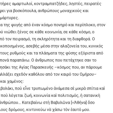
κτήρες αμαρτωλοί, κοντραμπατζήδες, ληστές, πειρατές
άφει για βοσκόπουλα, ανθρώπους μοναχικούς και
 μάρτυρες.
ία της φυγής από έναν κόσμο πονηρό και περίπλοκο, στον
ύ νιώθει ξένος σε κάθε κοινωνία, σε κάθε κόσμο, ο
ό τον πειρασμό, τη σκληρότητα και τη διαφθορά. Ο
ικοποιημένος, ασεβής μέσα στην αλαζονεία του, κυνικός
ε τους ρυθμούς και τα πλάσματα της φύσης εξόριστα από
ν πονά παραπάνω. Ο άνθρωπος που πετάχτηκε σαν το
 νησάκι της Αγίας Παρασκευής –κόσμος που, αν πάρουμε
ε αλλάξει σχεδόν καθόλου από τον καιρό του Ομήρου–
και χαμένος:
βολάκι, ποὺ εἶνε τρυπωμένο ἀνάμεσα σὲ μικρὰ σπίτια καὶ
ποὺ λέγεται ζωή, κοινωνία καὶ πολιτισμός, ἡ σατανικὴ
᾿ ἀνθρώπου… Κατεβαίνω στὴ Βαβυλῶνα [=Ἀθήνα] ὅσο
λους δρόμους, κιντυνεύω νὰ χάσω τὸν ἑαυτό μου.