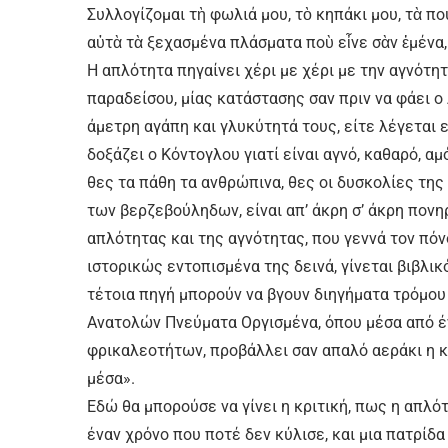
Συλλογίζομαι τὴ φωλιά μου, τὸ κηπάκι μου, τὰ πο
αὐτὰ τὰ ξεχασμένα πλάσματα ποὺ εἶνε σὰν ἐμένα, 
Η απλότητα πηγαίνει χέρι με χέρι με την αγνότη
παραδείσου, μίας κατάστασης σαν πριν να φάει ο 
άμετρη αγάπη και γλυκύτητά τους, είτε λέγεται 
δοξάζει ο Κόντογλου γιατί είναι αγνό, καθαρό, αμ
θες τα πάθη τα ανθρώπινα, θες οι δυσκολίες τη
των βερζεβούληδων, είναι απ’ άκρη σ’ άκρη πονηρ
απλότητας και της αγνότητας, που γεννά τον πόν
ιστορικώς εντοπισμένα της δεινά, γίνεται βιβλι
τέτοια πηγή μπορούν να βγουν διηγήματα τρόμου 
Ανατολών Πνεύματα Οργισμένα, όπου μέσα από έ
φρικαλεοτήτων, προβάλλει σαν απαλό αεράκι η 
μέσα».
Εδώ θα μπορούσε να γίνει η κριτική, πως η απλότ
έναν χρόνο που ποτέ δεν κύλισε, και μια πατρίδ