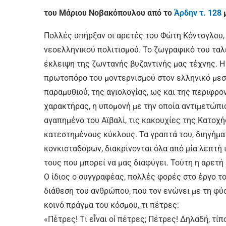
του Μάριου Νοβακόπουλου από το
Άρδην τ. 128
μ
Πολλές υπήρξαν οι αρετές του Φώτη Κόντογλου,
νεοελληνικού πολιτισμού. Το ζωγραφικό του ταλ
έκλειψη της ζωντανής βυζαντινής μας τέχνης. Η
πρωτοπόρο του μοντερνισμού στον ελληνικό μεσ
παραμυθιού, της αγιολογίας, ως και της περιφρ
χαρακτήρας, η υπομονή με την οποία αντιμετώπι
αγαπημένο του Αϊβαλί, τις κακουχίες της Κατοχή
κατεστημένους κύκλους. Τα γραπτά του, διηγήματ
κονκισταδόρων, διακρίνονται όλα από μία λεπτή 
τους που μπορεί να μας διαφύγει. Τούτη η αρετή 
Ο ίδιος ο συγγραφέας, πολλές φορές στο έργο το
διάθεση του ανθρώπου, που τον ενώνει με τη φύση
κοινό πράγμα του κόσμου, τι πέτρες:
«Πέτρες! Τί εἶναι οἱ πέτρες; Πέτρες! Δηλαδή, τίπ