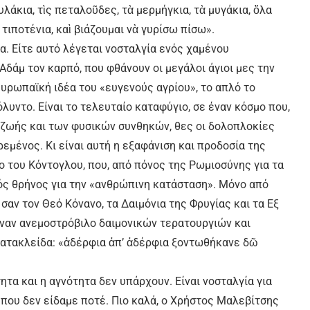
υλάκια, τὶς πεταλοῦδες, τὰ μερμήγκια, τὰ μυγάκια, ὅλα
τιποτένια, καὶ βιάζουμαι νὰ γυρίσω πίσω».
τα. Είτε αυτό λέγεται νοσταλγία ενός χαμένου
Αδάμ τον καρπό, που φθάνουν οι μεγάλοι άγιοι μες την
ευρωπαϊκή ιδέα του «ευγενούς αγρίου», το απλό το
όλυντο. Είναι το τελευταίο καταφύγιο, σε έναν κόσμο που,
ς ζωής και των φυσικών συνθηκών, θες οι δολοπλοκίες
εμένος. Κι είναι αυτή η εξαφάνιση και προδοσία της
ο του Κόντογλου, που, από πόνος της Ρωμιοσύνης για τα
κός θρήνος για την «ανθρώπινη κατάσταση». Μόνο από
σαν τον Θεό Κόνανο, τα Δαιμόνια της Φρυγίας και τα Εξ
ναν ανεμοστρόβιλο δαιμονικών τερατουργιών και
κατακλείδα: «ἀδέρφια ἀπ’ ἀδέρφια ξοντωθήκανε δῶ
ητα και η αγνότητα δεν υπάρχουν. Είναι νοσταλγία για
α που δεν είδαμε ποτέ. Πιο καλά, ο Χρήστος Μαλεβίτσης