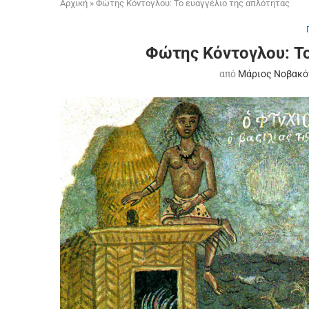
Αρχική
»
Φώτης Κόντογλου: Το ευαγγέλιο της απλότητας
Φώτης Κόντογλου: Το
από
Μάριος Νοβακ