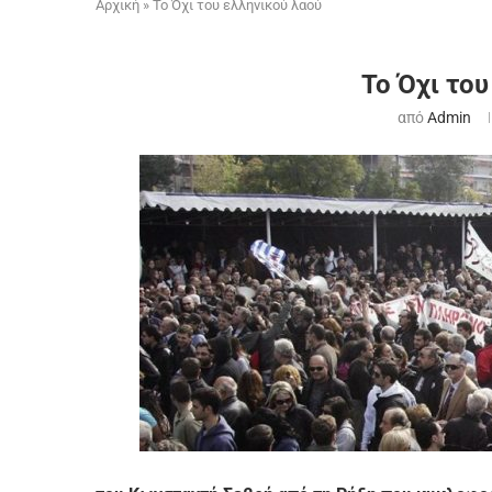
Αρχική
»
Το Όχι του ελληνικού λαού
Το Όχι του
από
Admin