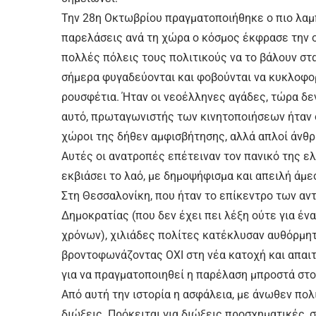
Την 28η Οκτωβρίου πραγματοποιήθηκε ο πιο λαμπ
παρελάσεις ανά τη χώρα ο κόσμος έκφρασε την ο
πολλές πόλεις τους πολιτικούς να το βάλουν στα π
σήμερα φυγαδεύονται και φοβούνται να κυκλοφο
ρουσφέτια. Ήταν οι νεοέλληνες αγάδες, τώρα δεν
αυτό, πρωταγωνιστής των κινητοποιήσεων ήταν ο 
χώροι της δήθεν αμφισβήτησης, αλλά απλοί άνθρ
Αυτές οι ανατροπές επέτειναν τον πανικό της ε
εκβιάσει το λαό, με δημοψήφισμα και απειλή άμ
Στη Θεσσαλονίκη, που ήταν το επίκεντρο των α
Δημοκρατίας (που δεν έχει πει λέξη ούτε για έν
χρόνων), χιλιάδες πολίτες κατέκλυσαν αυθόρμητ
βροντοφωνάζοντας ΟΧΙ στη νέα κατοχή και απαι
για να πραγματοποιηθεί η παρέλαση μπροστά στο λ
Από αυτή την ιστορία η ασφάλεια, με άνωθεν πολ
διώξεις. Πρόκειται για διώξεις προσχηματικές, 