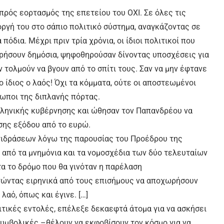
ρός εορτασμός της επετείου του ΟΧΙ. Σε όλες τις
ργή του στο σάπιο πολιτικό σύστημα, αναγκάζοντας σε
όδια. Μέχρι πριν τρία χρόνια, οι ίδιοι πολιτικοί που
ρήσουν δημόσια, ψηφοθηρούσαν δίνοντας υποσχέσεις για
 τολμούν να βγουν από το σπίτι τους. Σαν να μην έφτανε
ίδιος ο λαός! Όχι τα κόμματα, ούτε οι αποστεωμένοι
ωποι της διπλανής πόρτας.
λληνικής κυβέρνησης και ώθησαν τον Παπανδρέου να
εσης εξόδου από το ευρώ.
ντιδράσεων λόγω της παρουσίας του Προέδρου της
α από τα μνημόνια και τα νομοσχέδια των δύο τελευταίων
α το δρόμο που θα γινόταν η παρέλαση
τώντας ειρηνικά από τους επισήμους να αποχωρήσουν
αό, όπως και έγινε. […]
ιτικές εντολές, επέλεξε δεκαεφτά άτομα για να ασκήσει
συμβολικές –θέλουν να εκφοβίσουν τον κόσμο για να