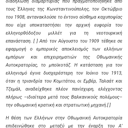
διαδήλωση διαμαρτυρίας που πραγματοποιήθηκε από
τους Έλληνες της Κωνσταντινούπολης, τον Οκτώβριο
του 1908, αντανακλούσε το έντονο αίσθημα καχυποψίας
που είχε υποκαταστήσει την αρχική ευφορία του
ελληνορθόδοξου μιλλέτ για τη νεοτουρκική
επανάσταση. [ ] Από τον Αύγουστο του 1909 τέθηκε σε
εφαρμογή ο εμπορικός αποκλεισμός των ελλήνων
εμπόρων και επιχειρηματιών της Οθωμανικής
Αυτοκρατορίας, το μποϊκοτάζ. Η κατάσταση για τον
ελληνισμό έγινε δυσχερέστερη τον Ιούνιο του 1913,
όταν η τριανδρία του Κομιτάτου, οι Εμβέρ, Ταλαάτ και
Τζεμάλ, αναδείχθηκε πλέον πανίσχυρη, ελέγχοντας
πλήρως –ιδιαίτερα μετά τους Βαλκανικούς πολέμους–
την οθωμανική κρατική και στρατιωτική μηχανή.[ ]
Η θέση των Ελλήνων στην Οθωμανική Αυτοκρατορία
επιδεινώθηκε στο μεταξύ με την έναρξη του Α’