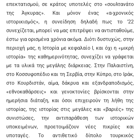
επεκτατισμού, σε κράτος υποτελές στο «σουλτανάτο
της Άγκυρας». Και μόνον ένας «α-χρονικός
ιστορικισμός», η συνείδηση δηλαδή πως το ’22
συνεχίζεται, μπορεί να μας επιτρέψει να αντισταθούμε,
έστω για ορισμένα χρόνια ακόμα. Διότι δυστυχώς, στην
περιοχή μας, η Ιστορία με κεφαλαίο Ι, και όχι η «μικρή
ιστορία» της καθημερινότητας, συνεχίζει να γράφεται
με τα υλικά της μεγάλης διάρκειας. Στην Παλαιστίνη,
στο Κοσσυφοπέδιο και τη Σερβία, στην Κύπρο, στο Ιράκ,
στο Κουρδιστάν, αίμα, δάκρυα και εξανδραποδισμός,
«εθνοκαθάρσεις» και γενοκτονίες βρίσκονται στην
ημερήσια διάταξη, και όσοι επιχειρούν τη λήθη της
ιστορίας, της ιστορίας στις μεγάλες και «βαριές» της
συνιστώσες, την αντιπαράθεση των ιστορικών
υποκειμένων, προετοιμάζουν νέες πικρίες και
υποταγές. Το αντιθετικό δίπολο τουρκικός