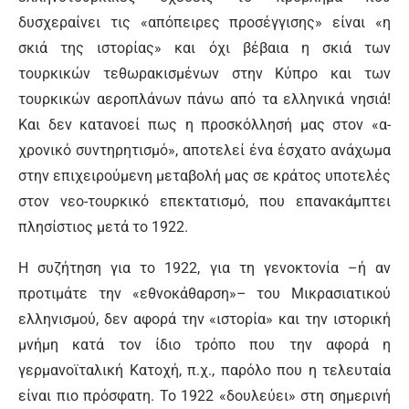
δυσχεραίνει τις «απόπειρες προσέγγισης» είναι «η
σκιά της ιστορίας» και όχι βέβαια η σκιά των
τουρκικών τεθωρακισμένων στην Κύπρο και των
τουρκικών αεροπλάνων πάνω από τα ελληνικά νησιά!
Και δεν κατανοεί πως η προσκόλλησή μας στον «α-
χρονικό συντηρητισμό», αποτελεί ένα έσχατο ανάχωμα
στην επιχειρούμενη μεταβολή μας σε κράτος υποτελές
στον νεο-τουρκικό επεκτατισμό, που επανακάμπτει
πλησίστιος μετά το 1922.
Η συζήτηση για το 1922, για τη γενοκτονία –ή αν
προτιμάτε την «εθνοκάθαρση»– του Μικρασιατικού
ελληνισμού, δεν αφορά την «ιστορία» και την ιστορική
μνήμη κατά τον ίδιο τρόπο που την αφορά η
γερμανοϊταλική Κατοχή, π.χ., παρόλο που η τελευταία
είναι πιο πρόσφατη. Το 1922 «δουλεύει» στη σημερινή