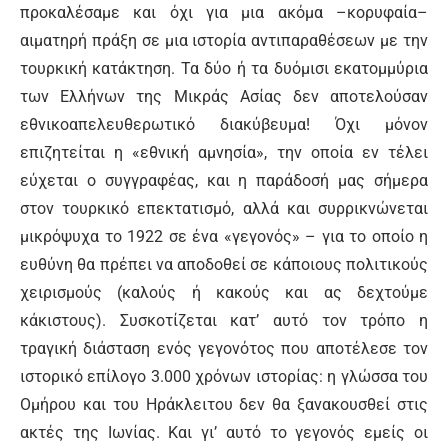
προκαλέσαμε και όχι για μια ακόμα –κορυφαία–
αιματηρή πράξη σε μια ιστορία αντιπαραθέσεων με την
τουρκική κατάκτηση. Τα δύο ή τα δυόμισι εκατομμύρια
των Ελλήνων της Μικράς Ασίας δεν αποτελούσαν
εθνικοαπελευθερωτικό διακύβευμα! Όχι μόνον
επιζητείται η «εθνική αμνησία», την οποία εν τέλει
εύχεται ο συγγραφέας, και η παράδοσή μας σήμερα
στον τουρκικό επεκτατισμό, αλλά και συρρικνώνεται
μικρόψυχα το 1922 σε ένα «γεγονός» – για το οποίο η
ευθύνη θα πρέπει να αποδοθεί σε κάποιους πολιτικούς
χειρισμούς (καλούς ή κακούς και ας δεχτούμε
κάκιστους). Συσκοτίζεται κατ’ αυτό τον τρόπο η
τραγική διάσταση ενός γεγονότος που αποτέλεσε τον
ιστορικό επίλογο 3.000 χρόνων ιστορίας: η γλώσσα του
Ομήρου και του Ηράκλειτου δεν θα ξανακουσθεί στις
ακτές της Ιωνίας. Και γι’ αυτό το γεγονός εμείς οι