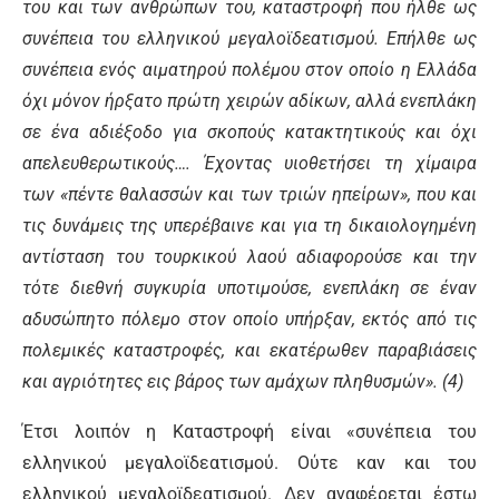
του και των ανθρώπων του, καταστροφή που ήλθε ως
συνέπεια του ελληνικού μεγαλοϊδεατισμού. Επήλθε ως
συνέπεια ενός αιματηρού πολέμου στον οποίο η Ελλάδα
όχι μόνον ήρξατο πρώτη χειρών αδίκων, αλλά ενεπλάκη
σε ένα αδιέξοδο για σκοπούς κατακτητικούς και όχι
απελευθερωτικούς…. Έχοντας υιοθετήσει τη χίμαιρα
των «πέντε θαλασσών και των τριών ηπείρων», που και
τις δυνάμεις της υπερέβαινε και για τη δικαιολογημένη
αντίσταση του τουρκικού λαού αδιαφορούσε και την
τότε διεθνή συγκυρία υποτιμούσε, ενεπλάκη σε έναν
αδυσώπητο πόλεμο στον οποίο υπήρξαν, εκτός από τις
πολεμικές καταστροφές, και εκατέρωθεν παραβιάσεις
και αγριότητες εις βάρος των αμάχων πληθυσμών». (4)
Έτσι λοιπόν η Καταστροφή είναι «συνέπεια του
ελληνικού μεγαλοϊδεατισμού. Ούτε καν και του
ελληνικού μεγαλοϊδεατισμού. Δεν αναφέρεται έστω