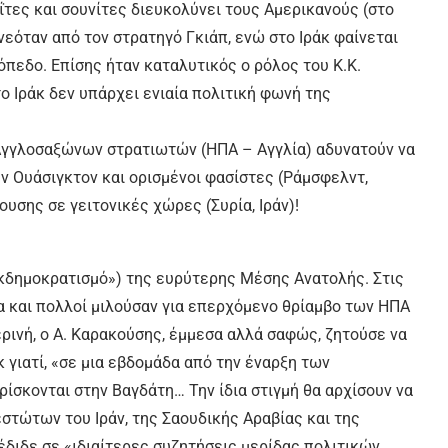
ιΐτες και σουνίτες διευκολύνει τους Αμερικανούς (στο
εόταν από τον στρατηγό Γκιάπ, ενώ στο Ιράκ φαίνεται
πεδο. Επίσης ήταν καταλυτικός ο ρόλος του Κ.Κ.
το Ιράκ δεν υπάρχει ενιαία πολιτική φωνή της
 Αγγλοσαξώνων στρατιωτών (ΗΠΑ – Αγγλία) αδυνατούν να
ν Ουάσιγκτον και ορισμένοι φασίστες (Ράμσφελντ,
υσης σε γειτονικές χώρες (Συρία, Ιράν)!
εκδημοκρατισμό») της ευρύτερης Μέσης Ανατολής. Στις
α και πολλοί μιλούσαν για επερχόμενο θρίαμβο των ΗΠΑ
ρινή, ο Α. Καρακούσης, έμμεσα αλλά σαφώς, ζητούσε να
 γιατί, «σε μια εβδομάδα από την έναρξη των
ίσκονται στην Βαγδάτη… Την ίδια στιγμή θα αρχίσουν να
στώτων του Ιράν, της Σαουδικής Αραβίας και της
έδιδε σε «ιδιαίτερες συζητήσεις μερίδας πολιτικών