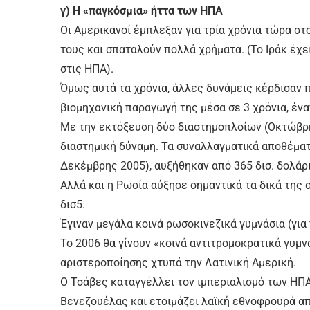
γ) Η «παγκόσμια» ήττα των ΗΠΑ
Οι Αμερικανοί έμπλεξαν για τρία χρόνια τώρα στ
τους και σπαταλούν πολλά χρήματα. (Το Ιράκ έχε
στις ΗΠΑ).
Όμως αυτά τα χρόνια, άλλες δυνάμεις κέρδισαν π
βιομηχανική παραγωγή της μέσα σε 3 χρόνια, ένα
Με την εκτόξευση δύο διαστημοπλοίων (Οκτώβρης
διαστημική δύναμη. Τα συναλλαγματικά αποθέματα
Δεκέμβρης 2005), αυξήθηκαν από 365 δισ. δολάρι
Αλλά και η Ρωσία αύξησε σημαντικά τα δικά της 
δισ5.
Έγιναν μεγάλα κοινά ρωσοκινεζικά γυμνάσια (για
Το 2006 θα γίνουν «κοινά αντιτρομοκρατικά γυμνάσ
αριστεροποίησης χτυπά την Λατινική Αμερική.
Ο Τσάβες καταγγέλλει τον ιμπεριαλισμό των ΗΠΑ
Βενεζουέλας και ετοιμάζει λαϊκή εθνοφρουρά απ