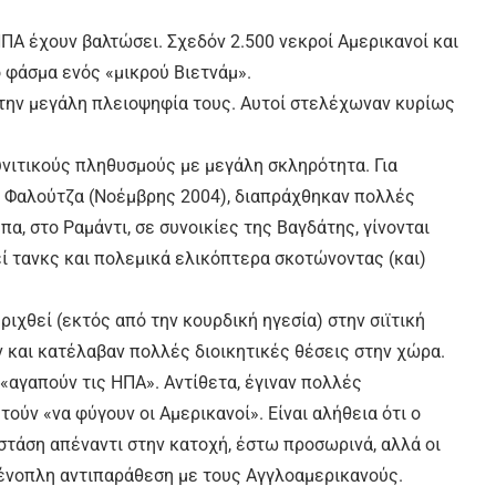
οι ΗΠΑ έχουν βαλτώσει. Σχεδόν 2.500 νεκροί Αμερικανοί και
 φάσμα ενός «μικρού Βιετνάμ».
 στην μεγάλη πλειοψηφία τους. Αυτοί στελέχωναν κυρίως
υνιτικούς πληθυσμούς με μεγάλη σκληρότητα. Για
ν Φαλούτζα (Νοέμβρης 2004), διαπράχθηκαν πολλές
, στο Ραμάντι, σε συνοικίες της Βαγδάτης, γίνονται
ί τανκς και πολεμικά ελικόπτερα σκοτώνοντας (και)
ριχθεί (εκτός από την κουρδική ηγεσία) στην σιϊτική
ν και κατέλαβαν πολλές διοικητικές θέσεις στην χώρα.
«αγαπούν τις ΗΠΑ». Αντίθετα, έγιναν πολλές
ούν «να φύγουν οι Αμερικανοί». Είναι αλήθεια ότι ο
στάση απέναντι στην κατοχή, έστω προσωρινά, αλλά οι
 ένοπλη αντιπαράθεση με τους Αγγλοαμερικανούς.