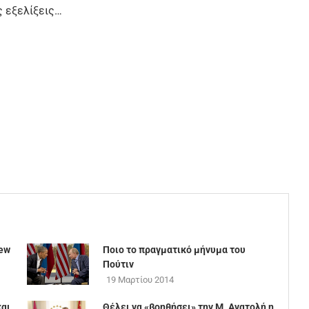
ς εξελίξεις…
new
Ποιο το πραγματικό μήνυμα του
Πούτιν
19 Μαρτίου 2014
και
Θέλει να «βοηθήσει» την Μ. Ανατολή η