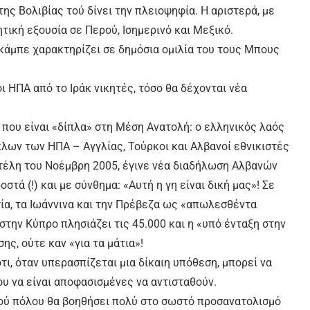
ης Βολιβίας τού δίνει την πλειοψηφία. Η αριστερά, με
τική εξουσία σε Περού, Ισημερινό και Μεξικό.
κάμπε χαρακτηρίζει σε δημόσια ομιλία του τους Μπους
ι ΗΠΑ από το Ιράκ νικητές, τόσο θα δέχονται νέα
 που είναι «δίπλα» στη Μέση Ανατολή: ο ελληνικός λαός
κλων των ΗΠΑ – Αγγλίας, Τούρκοι και Αλβανοί εθνικιστές
α τέλη του Νοέμβρη 2005, έγινε νέα διαδήλωση Αλβανών
τά (!) και με σύνθημα: «Αυτή η γη είναι δική μας»! Σε
ία, τα Ιωάννινα και την Πρέβεζα ως «απωλεσθέντα
την Κύπρο πλησιάζει τις 45.000 και η «υπό ένταξη στην
ης, ούτε καν «για τα μάτια»!
τι, όταν υπερασπίζεται μια δίκαιη υπόθεση, μπορεί να
υ να είναι αποφασισμένες να αντισταθούν.
κού πόλου θα βοηθήσει πολύ στο σωστό προσανατολισμό