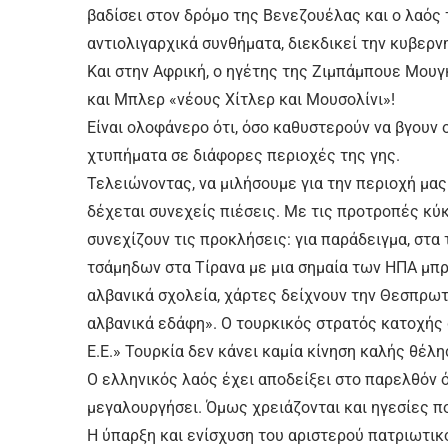
βαδίσει στον δρόμο της Βενεζουέλας και ο λαός τ
αντιολιγαρχικά συνθήματα, διεκδικεί την κυβερνη
Και στην Αφρική, ο ηγέτης της Ζιμπάμπουε Μουγ
και Μπλερ «νέους Χίτλερ και Μουσολίνι»!
Είναι ολοφάνερο ότι, όσο καθυστερούν να βγουν ο
χτυπήματα σε διάφορες περιοχές της γης.
Τελειώνοντας, να μιλήσουμε για την περιοχή μας
δέχεται συνεχείς πιέσεις. Με τις προτροπές κύ
συνεχίζουν τις προκλήσεις: για παράδειγμα, στ
τσάμηδων στα Τίρανα με μια σημαία των ΗΠΑ μπροσ
αλβανικά σχολεία, χάρτες δείχνουν την Θεσπρωτ
αλβανικά εδάφη». Ο τουρκικός στρατός κατοχής σ
Ε.Ε.» Τουρκία δεν κάνει καμία κίνηση καλής θέλησ
Ο ελληνικός λαός έχει αποδείξει στο παρελθόν ό
μεγαλουργήσει. Όμως χρειάζονται και ηγεσίες πο
Η ύπαρξη και ενίσχυση του αριστερού πατριωτι