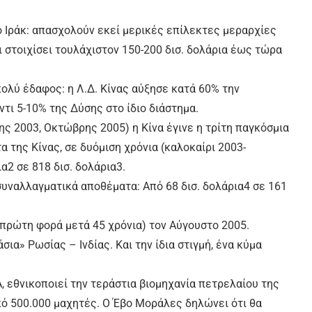
ο Ιράκ: απασχολούν εκεί μερικές επίλεκτες μεραρχίες
ι στοιχίσει τουλάχιστον 150-200 δισ. δολάρια έως τώρα
ολύ έδαφος: η Λ.Δ. Κίνας αύξησε κατά 60% την
ντι 5-10% της Δύσης στο ίδιο διάστημα.
 2003, Οκτώβρης 2005) η Κίνα έγινε η τρίτη παγκόσμια
 της Κίνας, σε δυόμιση χρόνια (καλοκαίρι 2003-
α2 σε 818 δισ. δολάρια3.
συναλλαγματικά αποθέματα: Από 68 δισ. δολάρια4 σε 161
 πρώτη φορά μετά 45 χρόνια) τον Αύγουστο 2005.
ια» Ρωσίας – Ινδίας. Και την ίδια στιγμή, ένα κύμα
, εθνικοποιεί την τεράστια βιομηχανία πετρελαίου της
ό 500.000 μαχητές. Ο Έβο Μοράλες δηλώνει ότι θα