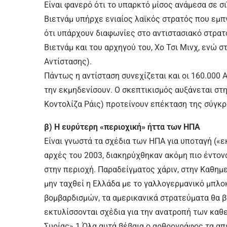
Είναι φανερό ότι το υπαρκτό μίσος ανάμεσα σε σ
Βιετνάμ υπήρχε ενιαίος λαϊκός στρατός που εμπν
ότι υπάρχουν διαφωνίες στο αντιστασιακό στρατό
Βιετνάμ και του αρχηγού του, Χο Τσι Μινχ, ενώ σ
Αντίστασης).
Πάντως η αντίσταση συνεχίζεται και οι 160.000
την εκμηδενίσουν. Ο σκεπτικισμός αυξάνεται στη
Κοντολίζα Ράις) προτείνουν επέκταση της σύγκρο
β) Η ευρύτερη «περιοχική» ήττα των ΗΠΑ
Είναι γνωστά τα σχέδια των ΗΠΑ για υποταγή («
αρχές του 2003, διακηρύχθηκαν ακόμη πιο έντον
στην περιοχή. Παραδείγματος χάριν, στην Καθημε
μην ταχθεί η Ελλάδα με το γαλλογερμανικό μπλοκ
βομβαρδισμών, τα αμερικανικά στρατεύματα θα βρ
εκτυλίσσονται σχέδια για την ανατροπή των καθε
Συρίας».1 Όλα αυτά βέβαια ο αρθρογράφος τα απ