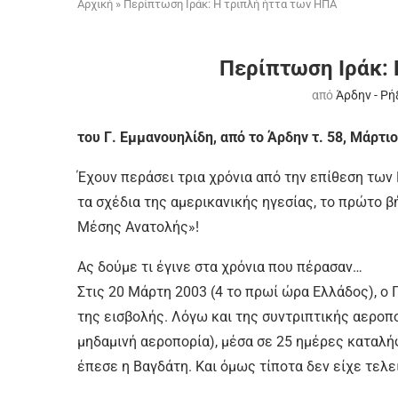
Αρχική
»
Περίπτωση Ιράκ: Η τριπλή ήττα των ΗΠΑ
Περίπτωση Ιράκ: 
από
Άρδην - Ρή
του Γ. Εμμανουηλίδη, από το Άρδην τ. 58, Μάρτι
Έχουν περάσει τρια χρόνια από την επίθεση των 
τα σχέδια της αμερικανικής ηγεσίας, το πρώτο β
Μέσης Ανατολής»!
Ας δούμε τι έγινε στα χρόνια που πέρασαν…
Στις 20 Μάρτη 2003 (4 το πρωί ώρα Ελλάδος), 
της εισβολής. Λόγω και της συντριπτικής αεροπ
μηδαμινή αεροπορία), μέσα σε 25 ημέρες καταλήφ
έπεσε η Βαγδάτη. Και όμως τίποτα δεν είχε τελ