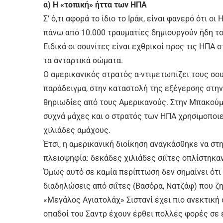
α) Η «τοπική» ήττα των ΗΠΑ
Σ’ ό,τι αφορά το ίδιο το Ιράκ, είναι φανερό ότι 
πάνω από 10.000 τραυματίες δημιουργούν ήδη το
Ειδικά οι σουνίτες είναι εχθρικοί προς τις ΗΠΑ
τα ανταρτικά σώματα.
Ο αμερικανικός στρατός α-ντιμετωπίζει τους σο
παράδειγμα, στην καταστολή της εξέγερσης στη
θηριωδίες από τους Αμερικανούς. Στην Μπακούμπα
συχνά μάχες και ο στρατός των ΗΠΑ χρησιμοποιε
χιλιάδες αμάχους.
Έτσι, η αμερικανική διοίκηση αναγκάσθηκε να στη
πλειοψηφία: δεκάδες χιλιάδες σιΐτες οπλίστηκα
Όμως αυτό σε καμία περίπτωση δεν σημαίνει ότι 
διαδηλώσεις από σιΐτες (Βασόρα, Νατζάφ) που ζητ
«Μεγάλος Αγιατολάχ» Σιστανί έχει πιο ανεκτική 
οπαδοί του Σαντρ έχουν έρθει πολλές φορές σε