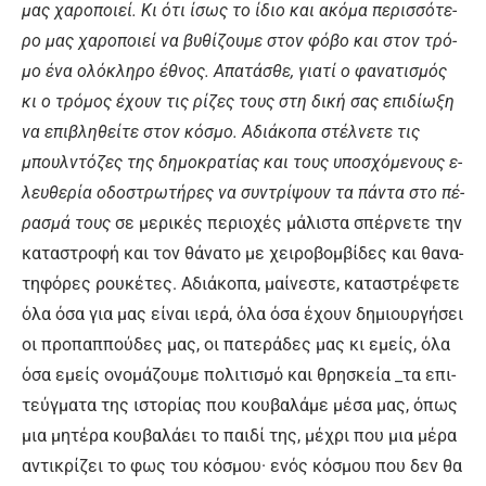
μας χα­ρο­ποιεί. Κι ό­τι ί­σως το ί­διο και α­κό­μα πε­ρισ­σό­τε­
ρο μας χα­ρο­ποιεί να βυ­θί­ζου­με στον φό­βο και στον τρό­
μο έ­να ο­λό­κλη­ρο έ­θνος. Α­πα­τά­σθε, για­τί ο φα­να­τι­σμός
κι ο τρό­μος έ­χουν τις ρί­ζες τους στη δι­κή σας ε­πι­δί­ω­ξη
να ε­πι­βλη­θεί­τε στον κό­σμο. Α­διά­κο­πα στέλ­νε­τε τις
μπουλ­ντό­ζες της δη­μο­κρα­τί­ας και τους υ­πο­σχό­με­νους ε­
λευ­θε­ρί­α ο­δο­στρω­τή­ρες να συ­ντρί­ψουν τα πά­ντα στο πέ­
ρα­σμά τους
σε με­ρι­κές πε­ριο­χές μά­λι­στα σπέρ­νε­τε την
κα­τα­στρο­φή και τον θά­να­το με χει­ρο­βομ­βί­δες και θα­να­
τη­φό­ρες ρου­κέ­τες. Α­διά­κο­πα, μαί­νε­στε, κα­τα­στρέ­φε­τε
ό­λα ό­σα για μας εί­ναι ιε­ρά, ό­λα ό­σα έ­χουν δη­μιουρ­γή­σει
οι προ­παπ­πού­δες μας, οι πα­τε­ρά­δες μας κι ε­μείς, ό­λα
ό­σα ε­μείς ο­νο­μά­ζου­με πο­λι­τι­σμό και θρη­σκεί­α _τα ε­πι­
τεύγ­μα­τα της ι­στο­ρί­ας που κου­βα­λά­με μέ­σα μας, ό­πως
μια μη­τέ­ρα κου­βα­λά­ει το παι­δί της, μέ­χρι που μια μέ­ρα
α­ντι­κρί­ζει το φως του κό­σμου· ε­νός κό­σμου που δεν θα