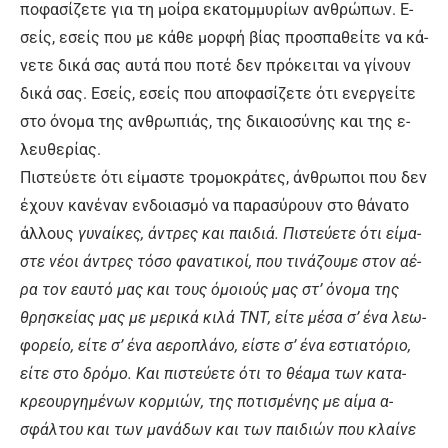
πο­φα­σί­ζε­τε για τη μοί­ρα ε­κα­τομ­μυ­ρί­ων αν­θρώ­πων. Ε­
σείς, ε­σείς που με κά­θε μορ­φή βί­ας προ­σπα­θεί­τε να κά­
νε­τε δι­κά σας αυ­τά που πο­τέ δεν πρό­κει­ται να γί­νουν
δι­κά σας. Ε­σείς, ε­σείς που α­πο­φα­σί­ζε­τε ό­τι ε­νερ­γεί­τε
στο ό­νο­μα της αν­θρω­πιάς, της δι­καιο­σύ­νης και της ε­
λευ­θε­ρί­ας.
Πι­στεύ­ε­τε ό­τι εί­μα­στε τρο­μο­κρά­τες, άν­θρω­ποι που δεν
έ­χουν κα­νέ­ναν εν­δοια­σμό να πα­ρα­σύ­ρουν στο θά­να­το
άλ­λους
γυ­ναί­κες, ά­ντρες και παι­διά. Πι­στεύ­ε­τε ό­τι εί­μα­
στε νέ­οι ά­ντρες τό­σο φα­να­τι­κοί, που τι­νά­ζου­με στον α­έ­
ρα τον ε­αυ­τό μας και τους ό­μοιούς μας στ’ ό­νο­μα της
θρη­σκεί­ας μας με με­ρι­κά κι­λά ΤΝΤ, εί­τε μέ­σα σ’ έ­να λε­ω­
φο­ρεί­ο, εί­τε σ’ έ­να α­ε­ρο­πλά­νο, εί­στε σ’ έ­να ε­στια­τό­ριο,
εί­τε στο δρό­μο. Και πι­στεύ­ε­τε ό­τι το θέ­α­μα των κα­τα­
κρε­ουρ­γη­μέ­νων κορ­μιών, της πο­τι­σμέ­νης με αί­μα α­
σφάλ­του και των μα­νά­δων και των παι­διών που κλαί­νε