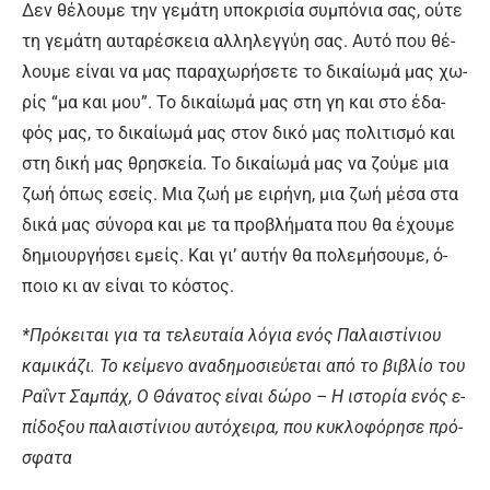
Δεν θέ­λου­με την γε­μά­τη υ­πο­κρι­σί­α συ­μπό­νια σας, ού­τε
τη γε­μά­τη αυ­τα­ρέ­σκεια αλ­λη­λεγ­γύ­η σας. Αυ­τό που θέ­
λου­με εί­ναι να μας πα­ρα­χω­ρή­σε­τε το δι­καί­ω­μά μας χω­
ρίς “μα και μου”. Το δι­καί­ω­μά μας στη γη και στο έ­δα­
φός μας, το δι­καί­ω­μά μας στον δι­κό μας πο­λι­τι­σμό και
στη δι­κή μας θρη­σκεί­α. Το δι­καί­ω­μά μας να ζού­με μια
ζω­ή ό­πως ε­σείς. Μια ζω­ή με ει­ρή­νη, μια ζω­ή μέ­σα στα
δι­κά μας σύ­νο­ρα και με τα προ­βλή­μα­τα που θα έ­χου­με
δη­μιουρ­γή­σει ε­μείς. Και γι’ αυ­τήν θα πο­λε­μή­σου­με, ό­
ποιο κι αν εί­ναι το κό­στος.
*Πρό­κει­ται για τα τε­λευ­ταί­α λό­για ε­νός Πα­λαι­στί­νιου
κα­μι­κά­ζι. Το κεί­με­νο α­να­δη­μο­σιεύ­ε­ται α­πό το βι­βλί­ο του
Ραΐντ Σα­μπάχ, Ο Θά­να­τος εί­ναι δώ­ρο – Η ι­στο­ρί­α ε­νός ε­
πί­δο­ξου πα­λαι­στί­νιου αυ­τό­χει­ρα, που κυ­κλο­φό­ρη­σε πρό­
σφα­τα