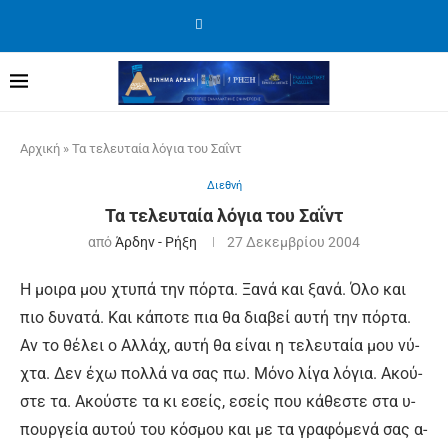
Αρχική
»
Τα τελευταία λόγια του Σαΐντ
Διεθνή
Τα τελευταία λόγια του Σαΐντ
από
Άρδην - Ρήξη
27 Δεκεμβρίου 2004
Η μοιρα μου χτυ­πά την πόρ­τα. Ξα­νά και ξα­νά. Ό­λο και
πιο δυ­να­τά. Και κά­πο­τε πια θα δια­βεί αυ­τή την πόρ­τα.
Αν το θέ­λει ο Αλ­λάχ, αυ­τή θα εί­ναι η τε­λευ­ταί­α μου νύ­
χτα. Δεν έ­χω πολ­λά να σας πω. Μό­νο λί­γα λό­για. Α­κού­
στε τα. Α­κού­στε τα κι ε­σείς, ε­σείς που κά­θε­στε στα υ­
πουρ­γεί­α αυ­τού του κό­σμου και με τα γρα­φό­με­νά σας α­