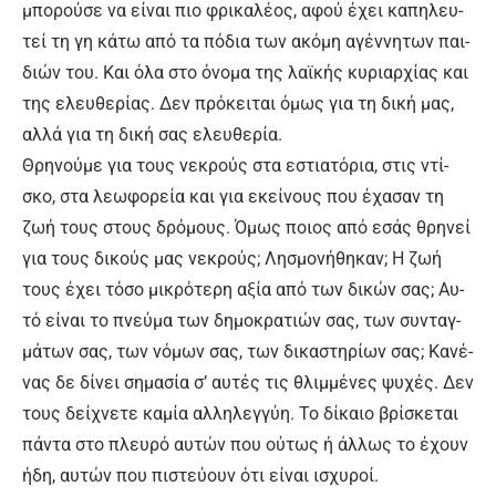
μπο­ρού­σε να εί­ναι πιο φρι­κα­λέ­ος, α­φού έ­χει κα­πη­λευ­
τεί τη γη κά­τω α­πό τα πό­δια των α­κό­μη α­γέν­νη­των παι­
διών του. Και ό­λα στο ό­νο­μα της λα­ϊ­κής κυ­ριαρ­χί­ας και
της ε­λευ­θε­ρί­ας. Δεν πρό­κει­ται ό­μως για τη δι­κή μας,
αλ­λά για τη δι­κή σας ε­λευ­θε­ρί­α.
Θρη­νού­με για τους νε­κρούς στα ε­στια­τό­ρια, στις ντί­
σκο, στα λε­ω­φο­ρεί­α και για ε­κεί­νους που έ­χα­σαν τη
ζω­ή τους στους δρό­μους. Ό­μως ποιος α­πό ε­σάς θρη­νεί
για τους δι­κούς μας νε­κρούς; Λη­σμο­νή­θη­καν; Η ζω­ή
τους έ­χει τό­σο μι­κρό­τε­ρη α­ξί­α α­πό των δι­κών σας; Αυ­
τό εί­ναι το πνεύ­μα των δη­μο­κρα­τιών σας, των συ­νταγ­
μά­των σας, των νό­μων σας, των δι­κα­στη­ρί­ων σας; Κα­νέ­
νας δε δί­νει ση­μα­σί­α σ’ αυ­τές τις θλιμ­μέ­νες ψυ­χές. Δεν
τους δεί­χνε­τε κα­μί­α αλ­λη­λεγ­γύ­η. Το δί­καιο βρί­σκε­ται
πά­ντα στο πλευ­ρό αυ­τών που ού­τως ή άλ­λως το έ­χουν
ή­δη, αυ­τών που πι­στεύ­ουν ό­τι εί­ναι ι­σχυ­ροί.