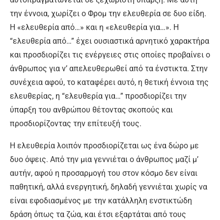
την έννοια, χωρίζει ο Φρομ την ελευθερία σε δυο είδη.
Η «ελευθερία από…» και η «ελευθερία για…». Η
“ελευθερία από…” έχει ουσιαστικά αρνητικό χαρακτήρα
και προσδιορίζει τις ενέργειες στις οποίες προβαίνει ο
άνθρωπος για ν’ απελευθερωθεί από τα ένστικτα. Στην
συνέχεια αφού, το καταφέρει αυτό, η θετική έννοια της
ελευθερίας, η “ελευθερία για…” προσδιορίζει την
ύπαρξη του ανθρώπου θέτοντας σκοπούς και
προσδιορίζοντας την επίτευξή τους.
Η ελευθερία λοιπόν προσδιορίζεται ως ένα δώρο με
δυο όψεις. Από την μια γεννιέται ο άνθρωπος μαζί μ’
αυτήν, αφού η προσαρμογή του στον κόσμο δεν είναι
παθητική, αλλά ενεργητική, δηλαδή γεννιέται χωρίς να
είναι εφοδιασμένος με την κατάλληλη ενστικτώδη
δράση όπως τα ζώα, και έτσι εξαρτάται από τους