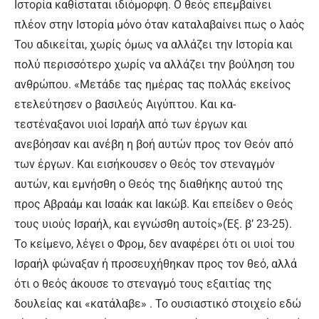
Ιστορία καθίσταται ιδιόμορφη. Ο θεός επεμβαίνει
πλέον στην Ιστορία μόνο όταν καταλαβαίνει πως ο λαός
Του αδικείται, χωρίς όμως να αλλάζει την Ιστορία και
πολύ περισσότερο χωρίς να αλλάζει την βούληση του
ανθρώπου. «Μετάδε τας ημέρας τας πολλάς εκείνος
ετελεύτησεν ο βασιλεύς Αιγύπτου. Και κα-
τεστέναξανοι υιοί Ισραήλ από των έργων και
ανεβόησαν και ανέβη η βοή αυτών προς τον Θεόν από
των έργων. Και εισήκουσεν ο Θεός τον στεναγμόν
αυτών, και εμνήσθη ο Θεός της διαθήκης αυτού της
προς Αβραάμ και Ισαάκ και Ιακώβ. Και επείδεν ο Θεός
τους υιούς Ισραήλ, και εγνώσθη αυτοίς»(Έξ. β’ 23-25).
Το κείμενο, λέγει ο Φρομ, δεν αναφέρει ότι οι υιοί του
Ισραήλ φώναξαν ή προσευχήθηκαν προς τον θεό, αλλά
ότι ο θεός άκουσε το στεναγμό τους εξαιτίας της
δουλείας και «κατάλαβε» . Το ουσιαστικό στοιχείο εδώ