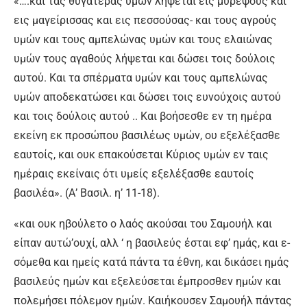
«….και τας θυγατέρας υμών λήψεται εις μυρεψούς και
εις μαγείρισσας και εις πεσσούσας- και τους αγρούς
υμών και τους αμπελώνας υμών και τους ελαιώνας
υμών τους αγαθούς λήψεται και δώσει τοις δούλοις
αυτού. Και τα σπέρματα υμών και τους αμπελώνας
υμών αποδεκατώσει και δώσει τοις ευνούχοις αυτού
και τοις δούλοις αυτού .. Και βοήσεσθε εν τη ημέρα
εκείνη εκ προσώπου βασιλέως υμών, ου εξελέξασθε
εαυτοίς, και ουκ επακούσεται Κύριος υμών εν ταις
ημέραις εκείναις ότι υμείς εξελέξασθε εαυτοίς
βασιλέα». (Α’ Βασιλ. η’ 11-18).
«και ουκ ηβούλετο ο λαός ακούσαι του Σαμουήλ και
είπαν αυτώ’ουχί, αλλ ‘ η βασιλεύς έσται εφ’ ημάς, και ε-
σόμεθα και ημείς κατά πάντα τα έθνη, και δικάσει ημάς
βασιλεύς ημών και εξελεύσεται έμπροσθεν ημών και
πολεμήσει πόλεμον ημών. Καιήκουσεν Σαμουήλ πάντας