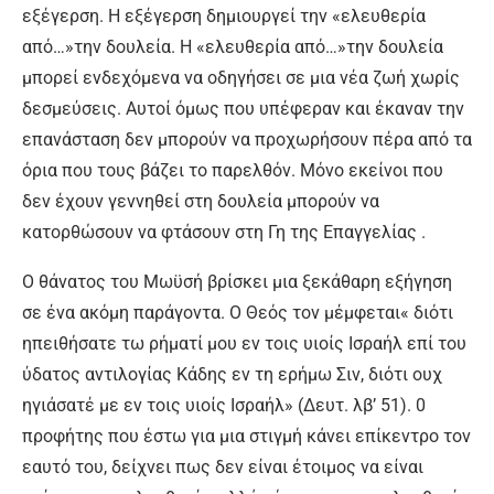
εξέγερση. Η εξέγερση δημιουργεί την «ελευθερία
από…»την δουλεία. Η «ελευθερία από…»την δουλεία
μπορεί ενδεχόμενα να οδηγήσει σε μια νέα ζωή χωρίς
δεσμεύσεις. Αυτοί όμως που υπέφεραν και έκαναν την
επανάσταση δεν μπορούν να προχωρήσουν πέρα από τα
όρια που τους βάζει το παρελθόν. Μόνο εκείνοι που
δεν έχουν γεννηθεί στη δουλεία μπορούν να
κατορθώσουν να φτάσουν στη Γη της Επαγγελίας .
Ο θάνατος του Μωϋσή βρίσκει μια ξεκάθαρη εξήγηση
σε ένα ακόμη παράγοντα. Ο Θεός τον μέμφεται« διότι
ηπειθήσατε τω ρήματί μου εν τοις υιοίς Ισραήλ επί του
ύδατος αντιλογίας Κάδης εν τη ερήμω Σιν, διότι ουχ
ηγιάσατέ με εν τοις υιοίς Ισραήλ» (Δευτ. λβ’ 51). 0
προφήτης που έστω για μια στιγμή κάνει επίκεντρο τον
εαυτό του, δείχνει πως δεν είναι έτοιμος να είναι