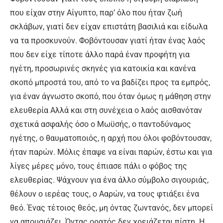
που είχαν στην Αίγυπτο, παρ’ όλο που ήταν ζωή
σκλάβων, γιατί δεν είχαν επιστάτη βασιλιά και είδωλα
να τα προσκυνούν. Φοβόντουσαν γιατί ήταν ένας λαός
που δεν είχε τίποτε άλλο παρά έναν προφήτη για
ηγέτη, προσωρινές σκηνές για κατοικία και κανένα
σκοπό μπροστά του, από το να βαδίζει προς τα εμπρός,
για έναν άγνωστο σκοπό, που όταν όμως η μάθηση στην
ελευθερία Αλλά και στη συνέχεια ο λαός αισθανόταν
σχετικά ασφαλής όσο ο Μωϋσής, ο παντοδύναμος
ηγέτης, ο θαυματοποιός, η αρχή που όλοι φοβόντουσαν,
ήταν παρών. Μόλις έπαψε να είναι παρών, έστω και για
λίγες μέρες μόνο, τους έπιασε πάλι ο φόβος της
ελευθερίας. Ψάχνουν για ένα άλλο σύμβολο σιγουριάς,
θέλουν ο ιερέας τους, ο Ααρών, να τους φτιάξει ένα
θεό. Ένας τέτοιος θεός, μη όντας ζωντανός, δεν μπορεί
να απουσιάζει. Όντας ορατός δεν χρειάζεται πίστη. Η