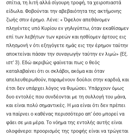
σπίτια, τη λιτή αλλά σίγουρη τροφή, τα χειροπιαστά
είδωλα. Φοβούνται την αβεβαιότητα της ακτήμονης
ζωής σπιν έρημο. Λένε: « Όφελον απεθάνομεν
πληγέντες υπό Κυρίου εν γηΑιγύπτω, όταν εκαθίσαμεν
επί των λεβήτων των κρεών και ησθίομεν άρτους εις
πλησμονή ν ότι εξηγόγετε ημάς εις την έρημον ταύτην
αποκτείναι πάσαν την συναγωγήν ταύτην εν λιμώ» (Εξ.
ιστ’ 3). Εδώ ακριβώς φαίνεται πως ο θεός
καταλαβαίνει ότι οι σκλάβοι, ακόμα και όταν
απελευθερωθούν, παραμένουν δούλοι στην καρδιά, και
έτσι δεν υπάρχει λόγος να θυμώσει. Υπάρχουν όμως
δυο εντολές που συνδέονται με τη συλλογή του μάνα,
και είναι πολύ σημαντικές. Η μια είναι ότι δεν πρέπει
να παίρνει ο καθένας περισσότερο απ’ όσο μπορεί να
φάει σε μια μέρα. Το νόημα της εντολής αυτής είναι
ολοφάνερο: προορισμός της τροφής είναι να τρώγεται