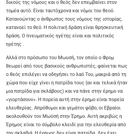
δικούς της νόμους και ο θεός δεν επεμβαίνει στον
τομέα αυτό. Είναι ταυτόχρονα και νόμοι του θεού.
Κατανοώντας ο άνθρωπος τους νόμους της ιστορίας,
κατανοεί το θεό. Η πολιτική δράση είναι θρησκευτική
δράση. Ο πνευματικός ηγέτης είναι και πολιτικός
ηγέτης .
Αλλά στο πρόσωπο του Μωυσή, τον οποίο ο Φρομ
θεωρεί από τους βασικούς ανθρωπιστές, φαίνεται πως
ο θεός επιλέγει να οδηγήσει το λαό Του, μακριά από τη
χώρα που είχε γίνει η πατρίδα τους (αν και τελικά ήταν
μια πατρίδα για σκλάβους) και να πάνε στην έρημο να
«γιορτάσουν». Η πορεία αυτή στην έρημο είναι πορεία
ελευθερίας. Απρόθυμοι και γεμάτοι φόβο, οι Εβραίοι
ακολουθούν τον Μωϋσή στην Έρημο. Αυτή ακριβώς η
Έρημος είναι το σύμβολο κλειδί για την ελευθερία από
την σκλαβιά. Η έρημος δεν είναι πατρίδα. Δεν έχει