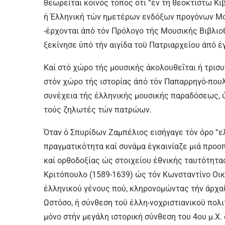
θεωρείται κοινός τόπος ότι “έν τη θεοκτίστω Κ
ή Έλληνική τών ημετέρων ενδόξων προγόνων Μου
-έρχονται άπό τόν Πρόλογο τής Μουσικής Βιβλιο
ξεκίνησε ύπό τήν αιγίδα τοϋ Πατριαρχείου άπό έ
Καί στό χώρο τής μουσικής άκολουθεΐται ή τρισ
στόν χώρο τής ιστορίας άπό τόν Παπαρρηγό-πουλο
συνέχεια τής έλληνικής μουσικής παραδόσεως, ύ
τούς ζηλωτές τών πατρώων.
Όταν ό Σπυρίδων Ζαμπέλιος εισήγαγε τόν όρο “ελ
πραγματικότητα καί συνάμα έγκαινίαζε μιά προο
καί ορθοδοξίας ώς στοιχείου έθνικής ταυτότητα
Κριτόπουλο (1589-1639) ώς τόν Κωνσταντίνο Οικ
έλληνικού γένους πού, κληρονομώντας τήν άρχα
Ωστόσο, ή σύνθεση τοϋ έλλη-νοχριστιανικοϋ πολι
μόνο στήν μεγάλη ιστορική σύνθεση του 4ου μ.Χ. 