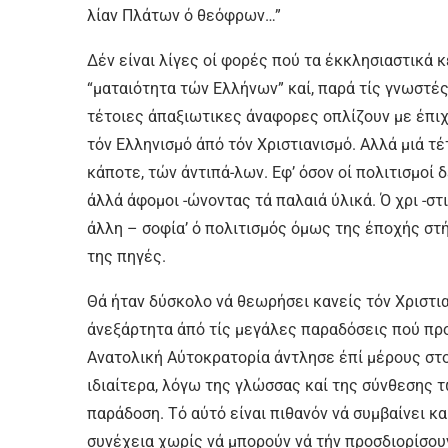
λίαν Πλάτων ό θεόφρων…”
Δέν είναι λίγες οί φορές πού τα έκκλησιαστικά 
“ματαιότητα τών Ελλήνων” καί, παρά τίς γνωστέ
τέτοιες άπαξιωτικες άναφορες οπλίζουν με έπι
τόν Ελληνισμό άπό τόν Χριστιανισμό. Αλλά μιά τέ
κάποτε, τών άντιπά-λων. Εφ’ όσον οί πολιτισμοί 
άλλά άφομοι -ώνοντας τά παλαιά ύλικά. Ό χρι -στ
άλλη – σοφία’ ό πολιτισμός όμως της έποχής στή
της πηγές.
Θά ήταν δύσκολο νά θεωρήσει κανείς τόν Χριστιαν
άνεξάρτητα άπό τίς μεγάλες παραδόσεις πού προη
Ανατολική Αύτοκρατορία άντλησε έπί μέρους στοι
ιδιαίτερα, λόγω της γλώσσας καί της σύνθεσης 
παράδοση. Τό αύτό είναι πιθανόν νά συμβαίνει κα
συνέχεια χωρίς νά μπορούν νά τήν προσδιορίσου