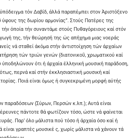
ύπόδειγμα τόν Δαβίδ, άλλά παραπέμπει στον Άριστόξενο
οΰ ύφους της δωρίου αρμονίας”. Στούς Πατέρες της
ς τήν όποία τήν συναντάμε στούς Πυθαγόρειους καί στόν
αγωγή της, τήν θεώρησή της ώς απήχημα μιας νοεράς
ανείς νά σταθεί άκόμα στήν άντιστοίχηση τών άρχαίων
ατήρηση τών τριών γενών (διατονικοΰ, χρωματικού καί
ού ύποδηλώνουν ότι ή άρχαία έλληνική μουσική παράδοση,
ότως, περνά καί στήν έκκλησιαστική μουσική καί
τορίας. Ποιά είναι όμως ή συγκεκριμένη μορφή αύτής
ν παραδόσεων (Σύρων, Περσών κ.λπ.); Αυτά είναι
 έρευνες πάντοτε θά φωτίζουν τόσο, ώστε νά φαίνεται
ράς. Παρ’ όλο μάλιστα πού τόσο ή άρχαία όσο καί ή
ά είναι γραπτές μουσικέ ς, χωρίς μάλιστα νά χάνουν τά
αραδόσεων.