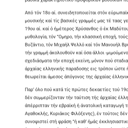
Από τόν 18ο αί. συνειδητοποιείται στόν εύρωπα
μουσικής καί τίς βασικές γραμμές μας τέ ταας γ
19ου αί. καί ό ήμέτερος Χρύσανθος ό έκ Μαδύτο
μυθολογία, τόν “Ομηρο, τήν κλασσική εποχή, τού
Βυζάντιο, τόν Μιχαήλ Ψελλό καί τόν Μανουήλ Βρ
τήν γραμμή άκολουθοϋν καί όσα άλλοι -μιμούμεν
σχεδιάσματα τήν εποχή εκείνη, μόνον πού σταδι
άρχαίας ελληνικής παραδοσης εις τρόπον ώστε 
θεωρείται άμεσος άπόγονος της άρχαίας έλληνι
Παρ’ όλο πού κατά τίς πρώτες δεκαετίες τού 19ο
δέν συμμερίζονταν τήν ταύτιση τής άρχαίας έλλη
άπέρριπταν τήν εβραϊκή ή άνατολική καταγωγή
Αγαθοκλής, Κυριάκος Φιλόξενης), έν τούτοις δέν
συνοψιστεί στή φράση “ή καθ’ ήμάς έκκλησιαστικ