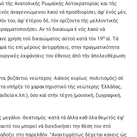
μό τής Ανατολικής Ρωμαϊκής Αύτοκρατορίας και τής
νός άναγεννώμενου λαού νά προσδιορίσει, άφ’ ένός μέν,
όν του, άφ’ έτέρου δέ, τόν ορίζοντα τής μελλοντικής
ραγματοποιήσει. Αν τό δικαίωμα έ νός λαοϋ νά
ο
ανε χρήση τοΰ δικαιώματος αύτοϋ κατά τόν 19
αϊ. Τά
ρά τίς επί μέρους άντιρρήσεις, στην πραγματικότητα
ουργικές έκφάνσεις του έθνους άπό τήν άπελευθέρωση
α, βυζάντιο, νεώτερος -λαϊκός κυρίως -πολιτισμός) σέ
τα υπήρξε τό χαρακτηριστικό τής νεώτερης ‘Ελλάδας,
ιδεία κ.λπ.), όσο καί στήν τέχνη (μουσική, ζωγραφική,
ς μεγάλοι -δεατισμός -κατά τά άλλα καθ όλα θεμιτός έφ’
εαυτό του μπορεί νά διεκδικήσει την θέση του στό
ραδοξο: στο παρελθόν. “Αναντιρρήτως δέχεται κανεις ώς