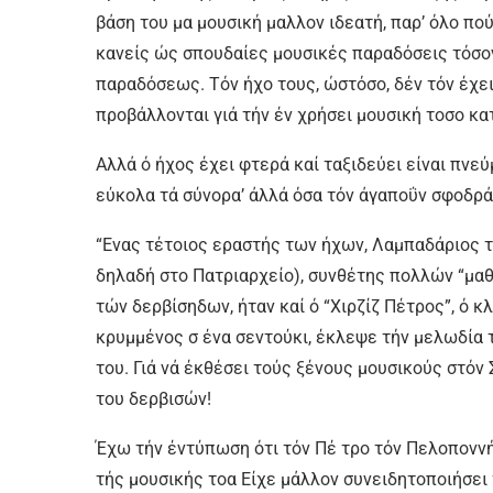
βάση του μα μουσική μαλλον ιδεατή, παρ’ όλο π
κανείς ώς σπουδαίες μουσικές παραδόσεις τόσον
παραδόσεως. Τόν ήχο τους, ώστόσο, δέν τόν έχει
προβάλλονται γιά τήν έν χρήσει μουσική τοσο κατ
Αλλά ό ήχος έχει φτερά καί ταξιδεύει είναι πνεύ
εύκολα τά σύνορα’ άλλά όσα τόν άγαποΰν σφοδρά
“Ενας τέτοιος εραστής των ήχων, Λαμπαδάριος 
δηλαδή στο Πατριαρχείο), συνθέτης πολλών “μα
τών δερβίσηδων, ήταν καί ό “Χιρζίζ Πέτρος”, ό 
κρυμμένος σ ένα σεντούκι, έκλεψε τήν μελωδία τ
του. Γιά νά έκθέσει τούς ξένους μουσικούς στόν
του δερβισών!
Έχω τήν έντύπωση ότι τόν Πέ τρο τόν Πελοποννή
τής μουσικής τοα Είχε μάλλον συνειδητοποιήσει