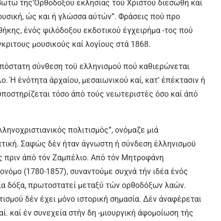
ιβωτώ της’Ορθοδοξου εκλησίας τού Χριστού διεσώθη καί
σική, ώς και ή γλώσσα αύτών”. Φράσεις πού προ
θήκης, ένός φιλόδοξου εκδοτικού έγχειρήμα -τος πού
γκριτους μουσικούς καί λογίους στά 1868.
υπόστατη σύνθεση τοϋ ελληνισμού πού καθιερώνεται
. Ή ένότητα άρχαίου, μεσαιωνικού καί, κατ’ έπέκτασιν ή
ποστηρίζεται τόσο άπό τούς νεωτεριστές όσο καί άπό
ληνοχριστιανικός πολιτισμός”, ονόμαζε μιά
πτική. Σαφώς δέν ήταν άγνωστη ή σύνδεση έλληνισμοϋ
ς πριν άπό τόν Ζαμπέλιο. Από τόν Μητροφάνη
ονόμο (1780-1857), συναντούμε συχνά τήν ιδέα ένός
ία δόξα, πρωτοστατεί μεταξύ τών ορθοδόξων λαών.
τισμού δέν έχει μόνο ιστορική σημασία. Δέν άναφέρεται
αί. καί έν συνεχεία στήν δη -μιουργική άφομοίωση τής