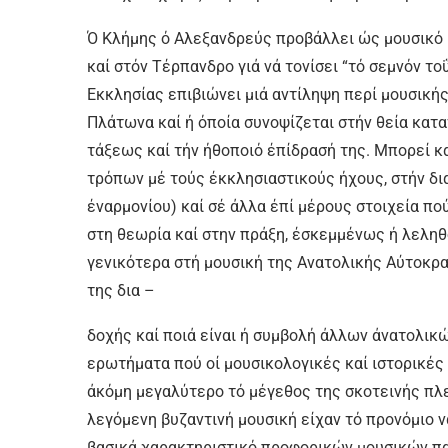
Ό Κλήμης ό Αλεξανδρεύς προβάλλει ώς μουσικό 
καί στόν Τέρπανδρο γιά νά τονίσει “τό σεμνόν τ
Εκκλησίας επιβιώνει μιά αντίληψη περί μουσική
Πλάτωνα καί ή όποία συνοψίζεται στήν θεία κατ
τάξεως καί τήν ήθοποιό έπίδρασή της. Μπορεί κ
τρόπων μέ τούς έκκλησιαστικούς ήχους, στήν δι
έναρμονίου) καί σέ άλλα έπί μέρους στοιχεία π
στη θεωρία καί στην πράξη, έσκεμμένως ή λεληθ
γενικότερα στή μουσική της Ανατολικής Αύτοκρα
της δια –
δοχής καί ποιά είναι ή συμβολή άλλων άνατολικώ
ερωτήματα πού οί μουσικολογικές καί ιστορικές
άκόμη μεγαλύτερο τό μέγεθος της σκοτεινής πλευ
λεγόμενη βυζαντινή μουσική είχαν τό προνόμιο ν
βασικά χαρακτηριστικό προφορικών μουσικών π