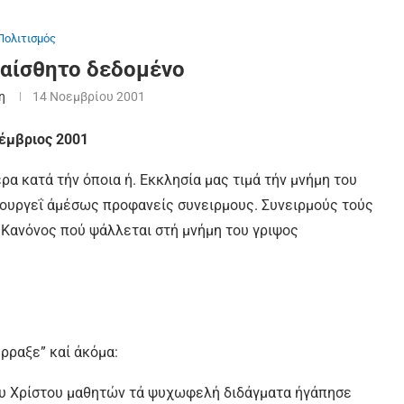
Πολιτισμός
υαίσθητο δεδομένο
η
14 Νοεμβρίου 2001
οέμβριος 2001
ρα κατά τήν όποια ή. Εκκλησία μας τιμά τήν μνήμη του
ουργεΐ άμέσως προφανείς συνειρμους. Συνειρμούς τούς
 Κανόνος πού ψάλλεται στή μνήμη του γριψος
έρραξε” καί άκόμα:
ου Χρίστου μαθητών τά ψυχωφελή διδάγματα ήγάπησε