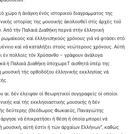
ϊκό χώρο ή άνάγκη ένός ιστορικού διαγραμματος της
ενικής ιστορίας της μουοικής άκολουθεΐ στίς άρχές τοΰ
υ. Από τήν Παλαιά Διαθήκη περνά στήν έλληνική
ς ρωμαϊκούς καί έλληνισηκούς χρόνους γιά νά φτάσει στό
υέννιο καί νά καταλήξει στούς νεώτερους χρόνους. Αύτή
οι έν πολλοίς τόν Χρύσανθο – γράφουν άνάλογα
ακά ή Παλαιά Διαθήκη ύποχωρεΤ αισθητά ύπέρ της
ή μουσική τής ορθοδόξου έλληνικής εκκλησίας νά
κής.
υ αι. δέν έλειψαν οί θεωρητικοί συγγραφείς οί οποίοι
νικής καί τής εκκλησιαστικής μουσικής ή δέν
 τής δεύτερης (Θεόδωρος Φωκαεύς, Παναγιώτης
 άργησε νά έπικρατήσει ή θέση ή όποία μπορεί νά
ή μουσική, αύτή έστίν ή τών άρχαίων Ελλήνων”, καθώς