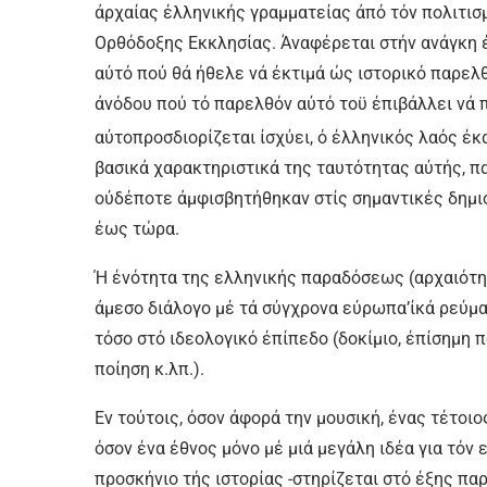
άρχαίας έλληνικής γραμματείας άπό τόν πολιτισ
Ορθόδοξης Εκκλησίας. Άναφέρεται στήν ανάγκη έ
αύτό πού θά ήθελε νά έκτιμά ώς ιστορικό παρελθ
άνόδου πού τό παρελθόν αύτό τοϋ έπιβάλλει νά π
αύτοπροσδιορίζεται ίσχύει, ό έλληνικός λαός έκ
βασικά χαρακτηριστικά της ταυτότητας αύτής, πα
ούδέποτε άμφισβητήθηκαν στίς σημαντικές δημι
έως τώρα.
Ή ένότητα της ελληνικής παραδόσεως (αρχαιότητ
άμεσο διάλογο μέ τά σύγχρονα εύρωπα’ίκά ρεύμα
τόσο στό ιδεολογικό έπίπεδο (δοκίμιο, έπίσημη πα
ποίηση κ.λπ.).
Εν τούτοις, όσον άφορά την μουσική, ένας τέτοιο
όσον ένα έθνος μόνο μέ μιά μεγάλη ιδέα για τόν 
προσκήνιο τής ιστορίας -στηρίζεται στό έξης πα