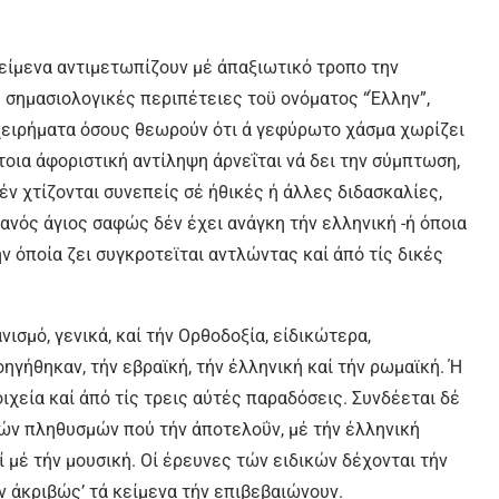
κείμενα αντιμετωπίζουν μέ άπαξιωτικό τροπο την
ς σημασιολογικές περιπέτειες τοϋ ονόματος “Έλλην”,
χειρήματα όσους θεωρούν ότι ά γεφύρωτο χάσμα χωρίζει
τοια άφοριστική αντίληψη άρνεΐται νά δει την σύμπτωση,
δέν χτίζονται συνεπείς σέ ήθικές ή άλλες διδασκαλίες,
ιανός άγιος σαφώς δέν έχει ανάγκη τήν ελληνική -ή όποια
ν όποία ζει συγκροτεϊται αντλώντας καί άπό τίς δικές
ισμό, γενικά, καί τήν Ορθοδοξία, είδικώτερα,
γήθηκαν, τήν εβραϊκή, τήν έλληνική καί τήν ρωμαϊκή. Ή
χεία καί άπό τίς τρεις αύτές παραδόσεις. Συνδέεται δέ
τών πληθυσμών πού τήν άποτελοΰν, μέ τήν έλληνική
ί μέ τήν μουσική. Οί έρευνες τών ειδικών δέχονται τήν
ν άκριβώς’ τά κείμενα τήν επιβεβαιώνουν.