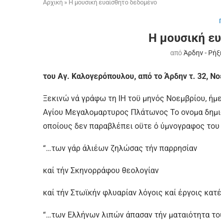
Αρχική
»
Η μουσική ευαίσθητο δεδομένο
Η μουσική ε
από
Άρδην - Ρήξ
του Αγ. Καλογερόπουλου, από το Άρδην τ. 32, Ν
Ξεκινώ νά γράφω τη ΙΗ τοϋ μηνός Νοεμβρίου, ήμε
Αγίου Μεγαλομαρτυρος Πλάτωνος Το ονομα δημι
οποίους δεν παραβλέπει οϋτε ό ύμνογραφος του
“…των γάρ άλιέων ζηλώσας τήν παρρησίαν
καί τήν Σκηνορράφου θεολογίαν
καί τήν Στωϊκήν φλυαρίαν λόγοις καί έργοις κατ
“…των Ελλήνων λιπών άπασαν τήν ματαιότητα τ