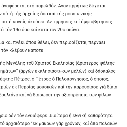
ού άναφέρεται στό παρελθόν. Αναντιρρήτως δέχεται
 αύτή τής άρχαίας όσο καί τής μεσαιωνικής
 ποτέ κανείς άκούσει. Αντιρρήσεις καί άμφισβητήσεις
ά τόν 19ο όσο καί κατά τόν 20ό αιώνα.
μα και πνέει όπου θέλει, δέν περιορίζεται, περνάει
 τόν κλέβουν κάποτε.
τής Μεγάλης τοΰ Χριστού Εκκλησίας (άριστερός ψάλτης
θημάτων” (άργών έκκλησιαστι-κών μελών) καί δάσκαλος
κλέφτης Πέτρος, ό Πέτρος ό Πελοποννήσιος, ό όποιος,
ριών έκ Περσίας μουσικών καί τήν παρουσίασε γιά δίκια
 Σουλτάνο καί νά διασώσει τήν αξιοπρέπεια τών φίλων
σιο δέν τόν ενδιέφερε ιδιαίτερα ή εθνική καθαρότητα
 τό άρχαιότερο “εκ μακρών γάρ χρόνων, καί άπό παλαιών