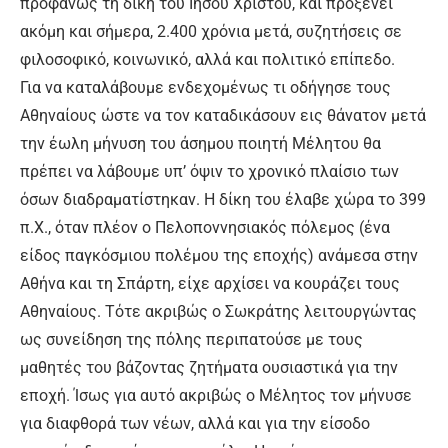
προφανώς τη δίκη του Ιησού Χριστού, και προξενεί
ακόμη και σήμερα, 2.400 χρόνια μετά, συζητήσεις σε
φιλοσοφικό, κοινωνικό, αλλά και πολιτικό επίπεδο.
Για να καταλάβουμε ενδεχομένως τι οδήγησε τους
Αθηναίους ώστε να τον καταδικάσουν εις θάνατον μετά
την έωλη μήνυση του άσημου ποιητή Μέλητου θα
πρέπει να λάβουμε υπ’ όψιν το χρονικό πλαίσιο των
όσων διαδραματίστηκαν. Η δίκη του έλαβε χώρα το 399
π.Χ., όταν πλέον ο Πελοποννησιακός πόλεμος (ένα
είδος παγκόσμιου πολέμου της εποχής) ανάμεσα στην
Αθήνα και τη Σπάρτη, είχε αρχίσει να κουράζει τους
Αθηναίους. Τότε ακριβώς ο Σωκράτης λειτουργώντας
ως συνείδηση της πόλης περιπατούσε με τους
μαθητές του βάζοντας ζητήματα ουσιαστικά για την
εποχή. Ίσως για αυτό ακριβώς ο Μέλητος τον μήνυσε
για διαφθορά των νέων, αλλά και για την είσοδο