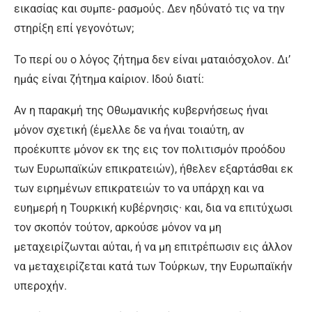
εικασίας και συμπε- ρασμούς. Δεν ηδύνατό τις να την
στηρίξη επί γεγονότων;
Το περί ου ο λόγος ζήτημα δεν είναι ματαιόσχολον. Δι’
ημάς είναι ζήτημα καίριον. Ιδού διατί:
Αν η παρακμή της Οθωμανικής κυβερνήσεως ήναι
μόνον σχετική (έμελλε δε να ήναι τοιαύτη, αν
προέκυπτε μόνον εκ της εις τον πολιτισμόν προόδου
των Ευρωπαϊκών επικρατειών), ήθελεν εξαρτάσθαι εκ
των ειρημένων επικρατειών το να υπάρχη και να
ευημερή η Τουρκική κυβέρνησις· και, δια να επιτύχωσι
τον σκοπόν τούτον, αρκούσε μόνον να μη
μεταχειρίζωνται αύται, ή να μη επιτρέπωσιν εις άλλον
να μεταχειρίζεται κατά των Τούρκων, την Ευρωπαϊκήν
υπεροχήν.