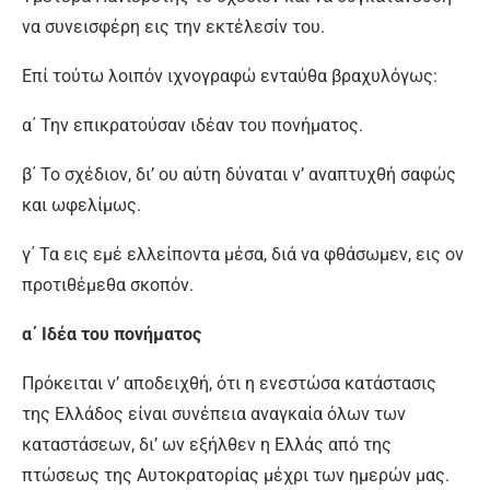
να συνεισφέρη εις την εκτέλεσίν του.
Επί τούτω λοιπόν ιχνογραφώ ενταύθα βραχυλόγως:
α΄ Την επικρατούσαν ιδέαν του πονήματος.
β΄ Το σχέδιον, δι’ ου αύτη δύναται ν’ αναπτυχθή σαφώς
και ωφελίμως.
γ΄ Τα εις εμέ ελλείποντα μέσα, διά να φθάσωμεν, εις ον
προτιθέμεθα σκοπόν.
α΄ Ιδέα του πονήματος
Πρόκειται ν’ αποδειχθή, ότι η ενεστώσα κατάστασις
της Ελλάδος είναι συνέπεια αναγκαία όλων των
καταστάσεων, δι’ ων εξήλθεν η Ελλάς από της
πτώσεως της Αυτοκρατορίας μέχρι των ημερών μας.