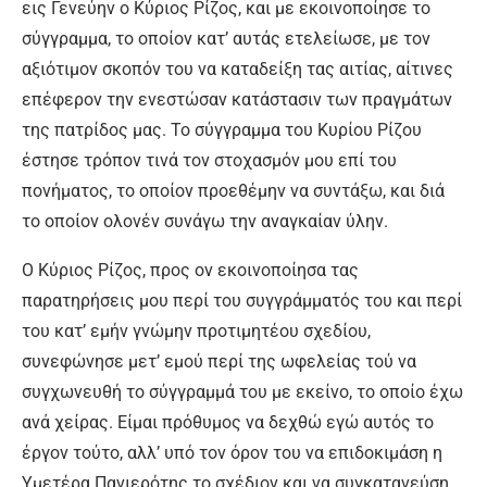
εις Γενεύην ο Κύριος Ρίζος, και με εκοινοποίησε το
σύγγραμμα, το οποίον κατ’ αυτάς ετελείωσε, με τον
αξιότιμον σκοπόν του να καταδείξη τας αιτίας, αίτινες
επέφερον την ενεστώσαν κατάστασιν των πραγμάτων
της πατρίδος μας. Το σύγγραμμα του Κυρίου Ρίζου
έστησε τρόπον τινά τον στοχασμόν μου επί του
πονήματος, το οποίον προεθέμην να συντάξω, και διά
το οποίον ολονέν συνάγω την αναγκαίαν ύλην.
Ο Κύριος Ρίζος, προς ον εκοινοποίησα τας
παρατηρήσεις μου περί του συγγράμματός του και περί
του κατ’ εμήν γνώμην προτιμητέου σχεδίου,
συνεφώνησε μετ’ εμού περί της ωφελείας τού να
συγχωνευθή το σύγγραμμά του με εκείνο, το οποίο έχω
ανά χείρας. Είμαι πρόθυμος να δεχθώ εγώ αυτός το
έργον τούτο, αλλ’ υπό τον όρον του να επιδοκιμάση η
Υμετέρα Πανιερότης το σχέδιον και να συγκατανεύση