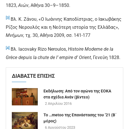
1823,
Αιών
, Αθήνα 30–9–1850.
[3]
Βλ. Κ. Ζάνου, «Ο Ιωάννης Καποδίστριας, ο Ιακωβάκης
Ρίζος Νερουλός και η Νεότερη ιστορία της Ελλάδας»,
Μνήμων,
τχ. 30, Αθήνα 2009, σσ. 141-177
[4]
Βλ. Iacovaky Rizo Neroulos,
Histoire Moderne de la
Grèce depuis la chute de l’ empire d’ Orient
, Γενεύη 1828.
ΔΙΑΒΑΣΤΕ ΕΠΙΣΗΣ
Εκδήλωση: Από τον αγώνα της ΕΟΚΑ
στα σχέδια Ανάν (βίντεο)
2 Απριλίου 2016
Το …metoo της Επανάστασης του ’21 (B΄
μέρος)
6 Αυγούστου 2023