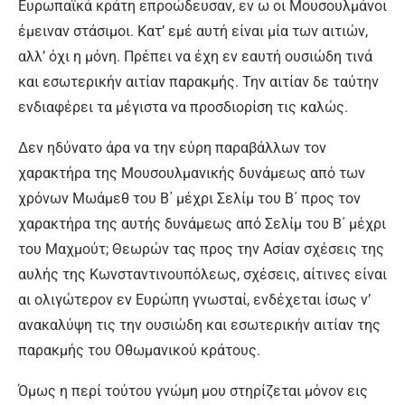
Ευρωπαϊκά κράτη επροώδευσαν, εν ω οι Μουσουλμάνοι
έμειναν στάσιμοι. Κατ’ εμέ αυτή είναι μία των αιτιών,
αλλ’ όχι η μόνη. Πρέπει να έχη εν εαυτή ουσιώδη τινά
και εσωτερικήν αιτίαν παρακμής. Την αιτίαν δε ταύτην
ενδιαφέρει τα μέγιστα να προσδιορίση τις καλώς.
Δεν ηδύνατο άρα να την εύρη παραβάλλων τον
χαρακτήρα της Μουσουλμανικής δυνάμεως από των
χρόνων Μωάμεθ του Β΄ μέχρι Σελίμ του Β΄ προς τον
χαρακτήρα της αυτής δυνάμεως από Σελίμ του Β΄ μέχρι
του Μαχμούτ; Θεωρών τας προς την Ασίαν σχέσεις της
αυλής της Κωνσταντινουπόλεως, σχέσεις, αίτινες είναι
αι ολιγώτερον εν Ευρώπη γνωσταί, ενδέχεται ίσως ν’
ανακαλύψη τις την ουσιώδη και εσωτερικήν αιτίαν της
παρακμής του Οθωμανικού κράτους.
Όμως η περί τούτου γνώμη μου στηρίζεται μόνον εις