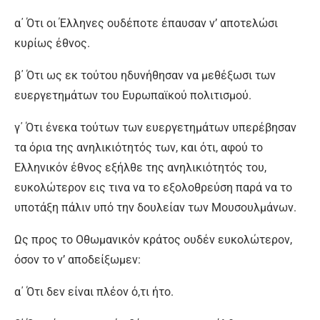
α΄ Ότι οι Έλληνες ουδέποτε έπαυσαν ν’ αποτελώσι
κυρίως έθνος.
β΄ Ότι ως εκ τούτου ηδυνήθησαν να μεθέξωσι των
ευεργετημάτων του Ευρωπαϊκού πολιτισμού.
γ΄ Ότι ένεκα τούτων των ευεργετημάτων υπερέβησαν
τα όρια της ανηλικιότητός των, και ότι, αφού το
Ελληνικόν έθνος εξήλθε της ανηλικιότητός του,
ευκολώτερον εις τινα να το εξολοθρεύση παρά να το
υποτάξη πάλιν υπό την δουλείαν των Μουσουλμάνων.
Ως προς το Οθωμανικόν κράτος ουδέν ευκολώτερον,
όσον το ν’ αποδείξωμεν:
α΄ Ότι δεν είναι πλέον ό,τι ήτο.