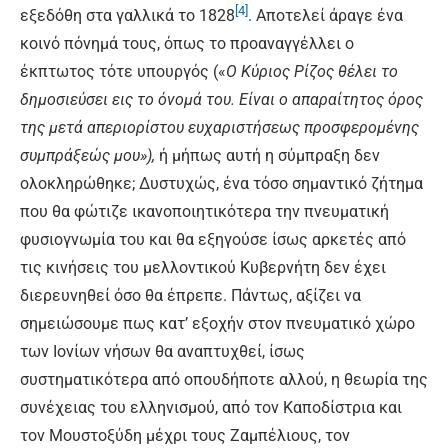
[4]
εξεδόθη στα γαλλικά το 1828
. Αποτελεί άραγε ένα
κοινό πόνημά τους, όπως το προαναγγέλλει ο
έκπτωτος τότε υπουργός («
Ο Κύριος Ρίζος
θέλει το
δημοσιεύσει εις το όνομά του. Είναι ο απαραίτητος όρος
της μετά απεριορίστου ευχαριστήσεως προσφερομένης
συμπράξεώς μου»),
ή μήπως αυτή η σύμπραξη δεν
ολοκληρώθηκε; Δυστυχώς, ένα τόσο σημαντικό ζήτημα
που θα φώτιζε ικανοποιητικότερα την πνευματική
φυσιογνωμία του και θα εξηγούσε ίσως αρκετές από
τις κινήσεις του μελλοντικού Κυβερνήτη δεν έχει
διερευνηθεί όσο θα έπρεπε. Πάντως, αξίζει να
σημειώσουμε πως κατ’ εξοχήν στον πνευματικό χώρο
των Ιονίων νήσων θα αναπτυχθεί, ίσως
συστηματικότερα από οπουδήποτε αλλού, η θεωρία της
συνέχειας του ελληνισμού, από τον Καποδίστρια και
τον Μουστοξύδη μέχρι τους Ζαμπέλιους, τον