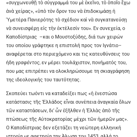
«συγχωνευθῇ τὸ σύγγραμμά του μὲ ἐκεῖνο, τὸ ὁποῖο ἔχω
ἀνὰ χείρας», «ὑπὸ τὸν ὄρον του νὰ ἐπιδοκιμάσῃ ἡ
Ὑμετέρα Πανιερότης τὸ σχέδιον καὶ νὰ συγκατανεύσῃ
νὰ συνεισφέρῃ εἰς τὴν ἐκτέλεσίν του
».
Εν συνεχεία, ο
Καποδίστριας –και ο Μουστοξύδης, διά των χειρών
του οποίου γράφτηκε η επιστολή προς τον Ιγνάτιο–
αναφέρεται στο περιεχόμενο και τις κατευθύνσεις του
ήδη
γραφέντος
, εν μέρει τουλάχιστον, πονήματός του,
που μας επιτρέπει να ολοκληρώσουμε τη σκιαγράφηση
της ιδεολογικής του ταυτότητας.
Σκοπεύει τωόντι να καταδείξει πως «ἡ ἐνεστώσα
κατάστασις τῆς Ἑλλάδος εἶναι συνέπεια ἀναγκαία ὅλων
τῶν καταστάσεων, δι’ ὧν ἐξῆλθεν ἡ Ἑλλὰς ἀπὸ τῆς
πτώσεως τῆς Αὐτοκρατορίας μέχρι τῶν ἡμερῶν μας».
Ο Καποδίστριας δεν εξετάζει τη νεώτερη ελληνική
ιστορία με αφετηρία την Άλωση του 1453, αλλά το