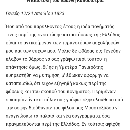
Η Επιστολή του Ιωάννη Καποδίστρια
Γενεύη 12/24 Απριλίου 1823
Ήδη από του παρελθόντος έτους η ιδέα πονήματός
τινος περί της ενεστώσης καταστάσεως της Ελλάδος
είναι το αντικείμενον των τερπνοτέρων ασχολήσεών
μου και των ευχών μου. Μόλις δε φθάσας εις Γενεύην
έλαβον το θάρρος να σας γράψω περί τούτου· η
απάντησις όμως, δι’ ης η Υμετέρα Πανιερότης
ευηρεστήθη να με τιμήση, μ’ έδωκεν αφορμήν να
καταπεισθώ, ότι είχον εξηγηθή κακώς περί της
φύσεως και του σκοπού του πονήματος. Περιμένων
ευκαιρίαν, ίνα και πάλιν σας γράψω, εξηκολούθησα υπό
την σοφήν διεύθυνσιν του φίλου μας Μουστοξύδου ν’
αναγινώσκω τα παλαιά και νέα συγγράμματα, όσα
πραγματεύονται περί της Ελλάδος. Εν τούτοις αφίχθη