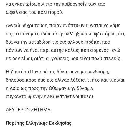
να εγκεντρίσωσιν εις την κυβέρνησίν των τας
ωφελείας του πολιτισμού.
Αγνοώ μέχρι τούδε, ποίαν ανάπτυξιν δύναται να λάβη
εις το πόνημα η ιδέα αύτη· αλλ’ ηξεύρω αφ’ ετέρου, ότι,
δια να την μεταδώση τις εις άλλους, πρέπει προ
πάντων να ήναι περί αυτής καλώς πεπεισμένος· εγώ
δε δεν είμαι, διότι αι γνώσεις μου είναι πολύ ατελείς.
Η Υμετέρα Πανιερότης δύναται να με συνδράμη,
δηλούσα προς εμέ εις ολίγας λέξεις, τι ήτο και τι είναι
η Ασία ως προς την Οθωμανικήν δύναμιν,
συγκεντρωμένην εν Κωνσταντινουπόλει.
ΔΕΥΤΕΡΟΝ ΖΗΤΗΜΑ
Περί της Ελληνικής Εκκλησίας