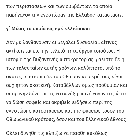
των περιστάσεων και των συμβάντων, τα οποία
παρήγαγον την ενεστώσαν της Ελλάδος κατάστασιν.
γ΄ Μέσα, τα οποία εις εμέ ελλείπουσι
Δεν με λανθάνουσιν αι μεγάλαι δυσκολίαι, αίτινες
αντίκεινται εις την τελειό- τητα έργου τοιούτου. Η
ιστορία της Βυζαντινής αυτοκρατορίας, μάλιστα δε η
των τελευταίων αυτής χρόνων, καλύπτεται υπό το
σκότος· η ιστορία δε του Οθωμανικού κράτους είναι
ουχ ήττον σκοτεινή. Καταβάλλων όμως προθυμίαν και
υπομονήν δύναταί τις να συνάξη ικανά γεγονότα, ώστε
να δώση σαφείς και ακριβείς ειδήσεις περί της
ενεστώσης καταστάσεως και της φύσεως τόσον του
Οθωμανικού κράτους, όσον και του Ελληνικού έθνους.
Θέλει δυνηθή τις ελπίζω να πεισθή ευκόλως: