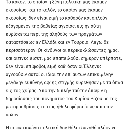
Το κακόν, το οποίον η ξένη πολιτική μας έκαμεν
εκουσίως, και το καλόν, το οποίον μας έκαμεν
ακουσίως, δεν είναι ειμή το καθαρόν και απλούν
εξαγόμενον της βαθείας αγνοίας, εις ην αύτη
ευρίσκεται περί της αληθούς των πραγμάτων
καταστάσεως εν Ελλάδι και εν Τουρκία. Λέγω δε
περισσότερον. Οι κίνδυνοι οι περικυκλώσαντες ημάς,
και οίτινες εισέτι μας επαπειλούσι σήμερον υπέρποτε,
δεν είναι επίφοβοι, ειμή καθ’ όσον οι Έλληνες
αγνοούσιν αυτοί οι ίδιοι την επ’ αυτών επικειμένην
μεγάλην ευθύνην, αφ’ ης στιγμής ευρέθησαν με τα όπλα
εις τας χείρας. Υπό την διπλήν ταύτην έποψιν η
δημοσίευσις του πονήματος του Κυρίου Ρίζου με τας
μεταρρυθμίσεις ταύτας ήθελε φέρει ίσως κάποιον
καλόν.
Η πεφωτισμένη πολιτική δεν θέλει δυνηθή πλέον να