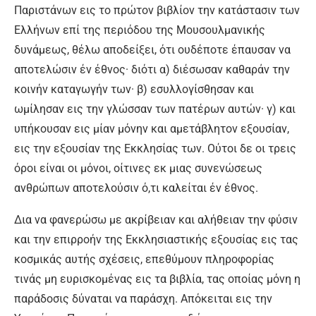
Παριστάνων εις το πρώτον βιβλίον την κατάστασιν των
Ελλήνων επί της περιόδου της Μουσουλμανικής
δυνάμεως, θέλω αποδείξει, ότι ουδέποτε έπαυσαν να
αποτελώσιν έν έθνος· διότι α) διέσωσαν καθαράν την
κοινήν καταγωγήν των· β) εσυλλογίσθησαν και
ωμίλησαν εις την γλώσσαν των πατέρων αυτών· γ) και
υπήκουσαν εις μίαν μόνην και αμετάβλητον εξουσίαν,
εις την εξουσίαν της Εκκλησίας των. Ούτοι δε οι τρεις
όροι είναι οι μόνοι, οίτινες εκ μιας συνενώσεως
ανθρώπων αποτελούσιν ό,τι καλείται έν έθνος.
Δια να φανερώσω με ακρίβειαν και αλήθειαν την φύσιν
και την επιρροήν της Εκκλησιαστικής εξουσίας εις τας
κοσμικάς αυτής σχέσεις, επεθύμουν πληροφορίας
τινάς μη ευρισκομένας εις τα βιβλία, τας οποίας μόνη η
παράδοσις δύναται να παράσχη. Απόκειται εις την