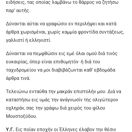
ειδήσεις, τας οποίας λαμβάνω το θάρρος να ζητήσω
παρ’ αυτής.
Δύνανται αύται να γραφώσιν εν περιλήψει και κατά
άρθρα χωρισμέναι, χωρίς καμμία φροντίδα συντάξεως,
γαλλιστί ή ελληνιστί.
Δύνανται να πεμφθώσιν εις εμέ όλαι ομού διά τινός
ευκαιρίας, όπερ είναι επιθυμητόν· ή διά του
ταχυδρομείου να μοι διαβιβάζωνται καθ’ εβδομάδα
άρθρα τινά.
Τελειώνω ενταύθα την μακράν επιστολήν μου. Διά να
καταστήσω εις υμάς την ανάγνωσίν της ολιγώτερον
οχληράν, σας την γράφω διά χειρός του φίλου
Μουστοξύδου.
Υ.Γ.
Εις ποίαν εποχήν οι Έλληνες έλαβον την θέσιν