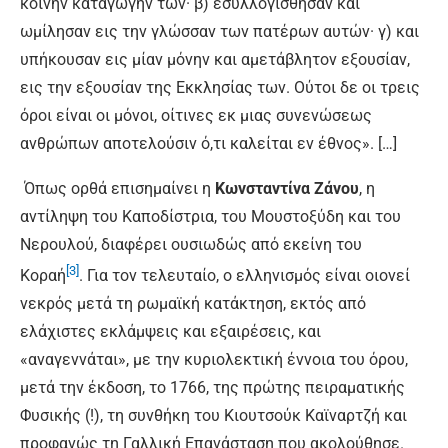
κοινήν καταγωγήν των· β) εσυλλογίσθησαν και
ωμίλησαν εις την γλώσσαν των πατέρων αυτών· γ) και
υπήκουσαν εις μίαν μόνην και αμετάβλητον εξουσίαν,
εις την εξουσίαν της Εκκλησίας των. Ούτοι δε οι τρεις
όροι είναι οι μόνοι, οίτινες εκ μιας συνενώσεως
ανθρώπων αποτελούσιν ό,τι καλείται εν έθνος». […]
Όπως ορθά επισημαίνει η
Κωνσταντίνα Ζάνου
, η
αντίληψη του Καποδίστρια, του Μουστοξύδη και του
Νερουλού, διαφέρει ουσιωδώς από εκείνη του
[3]
Κοραή
. Για τον τελευταίο, ο ελληνισμός είναι οιονεί
νεκρός μετά τη ρωμαϊκή κατάκτηση, εκτός από
ελάχιστες εκλάμψεις και εξαιρέσεις, και
«αναγεννάται», με την κυριολεκτική έννοια του όρου,
μετά την έκδοση, το 1766, της πρώτης πειραματικής
Φυσικής (!), τη συνθήκη του Κιουτσούκ Καϊναρτζή και
προφανώς τη Γαλλική Επανάσταση που ακολούθησε.