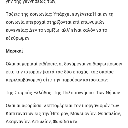
γην της γεννήσεώς των;
Τάξεις της κοινωνίας: Υπάρχει ευγένεια; Ή αι εν τη
κοινωνία υπεροχαί στηρίζονται επί επωνυμιών
ευγενείας; Δεν το νομίζω· αλλ’ είναι καλόν να το
εξεύρωμεν.
Μερικαί
Όλαι αι μερικαί ειδήσεις, αι δυνάμεναι να διαφωτίσωσιν
είτε την ιστορίαν (κατά τας δύο εποχάς, τας οποίας
περιλαμβάνομεν) είτε την παρούσαν κατάστασιν:
Της Στερεάς Ελλάδος. Της Πελοποννήσου. Των Νήσων.
Όλαι αι αφορώσαι λεπτομέρειαι τον διοργανισμόν των
Καπιτανάτων εις την Ήπειρον, Μακεδονίαν, Θεσσαλίαν,
Ακαρνανίαν, Αιτωλίαν, Φωκίδα κτλ.