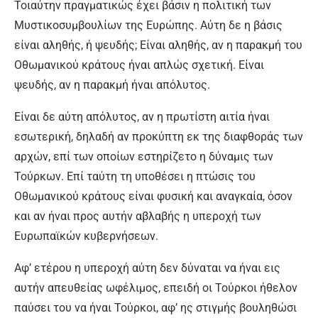
Τοιαύτην πραγματικώς έχει βάσιν η πολιτική των
Μυστικοσυμβουλίων της Ευρώπης. Αύτη δε η βάσις
είναι αληθής, ή ψευδής; Είναι αληθής, αν η παρακμή του
Οθωμανικού κράτους ήναι απλώς σχετική. Είναι
ψευδής, αν η παρακμή ήναι απόλυτος.
Είναι δε αύτη απόλυτος, αν η πρωτίστη αιτία ήναι
εσωτερική, δηλαδή αν προκύπτη εκ της διαφθοράς των
αρχών, επί των οποίων εστηρίζετο η δύναμις των
Τούρκων. Επί ταύτη τη υποθέσει η πτώσις του
Οθωμανικού κράτους είναι φυσική και αναγκαία, όσον
και αν ήναι προς αυτήν αβλαβής η υπεροχή των
Ευρωπαϊκών κυβερνήσεων.
Αφ’ ετέρου η υπεροχή αύτη δεν δύναται να ήναι εις
αυτήν απευθείας ωφέλιμος, επειδή οι Τούρκοι ήθελον
παύσει του να ήναι Τούρκοι, αφ’ ης στιγμής βουληθώσι