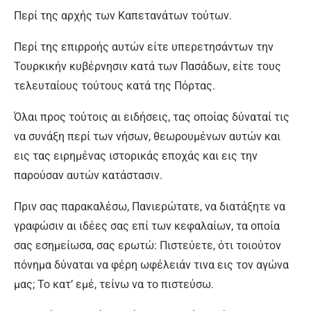
Περί της αρχής των Καπετανάτων τούτων.
Περί της επιρροής αυτών είτε υπερετησάντων την
Τουρκικήν κυβέρνησιν κατά των Πασάδων, είτε τους
τελευταίους τούτους κατά της Πόρτας.
Όλαι προς τούτοις αι ειδήσεις, τας οποίας δύναταί τις
να συνάξη περί των νήσων, θεωρουμένων αυτών και
εις τας ειρημένας ιστορικάς εποχάς και εις την
παρούσαν αυτών κατάστασιν.
Πριν σας παρακαλέσω, Πανιερώτατε, να διατάξητε να
γραφώσιν αι ιδέες σας επί των κεφαλαίων, τα οποία
σας εσημείωσα, σας ερωτώ: Πιστεύετε, ότι τοιούτον
πόνημα δύναται να φέρη ωφέλειάν τινα εις τον αγώνα
μας; Το κατ’ εμέ, τείνω να το πιστεύσω.