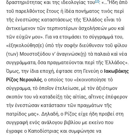
[2]
δραστηριότητας και της ιδεολογίας του
: «…Ἤδη ἀπὸ
τοῦ παρελθόντος ἔτους ἡ ἰδέα πονήματος τινὸς περὶ
τῆς ἐνεστώσης καταστάσεως τῆς Ἑλλάδος εἶναι τὸ
ἀντικείμενον τῶν τερπνοτέρων ἀσχολήσεών μου καὶ
τῶν εὐχῶν μου». Για να ετοιμάσει το σύγγραμμά του,
«ἐξηκολούθησ(ε) ὑπὸ τὴν σοφὴν διεύθυνσιν τοῦ φίλου
(των) Μουστοξύδου ν’ ἀναγινώσκ(ῃ) τὰ παλαιὰ καὶ νέα
συγγράμματα, ὅσα πραγματεύονται περὶ τῆς Ἑλλάδος».
Όμως, την ίδια εποχή, έφτασε στη Γενεύη ο
Ιακωβάκης
Ρίζος Νερουλός
, ο οποίος του «ἐκοινοποίησε τὸ
σύγγραμμα, τὸ ὁποῖον ἐτελείωσε, μὲ τὸν ἀξιότιμον
σκοπόν του νὰ καταδείξῃ τὰς αἰτίας, αἴτινες ἐπέφερον
τὴν ἐνεστώσαν κατάστασιν τῶν πραγμάτων τῆς
πατρίδος μας». Δηλαδή, ο Ρίζος είχε ήδη προβεί στη
συγγραφή ενός ανάλογου βιβλίου με εκείνο που
έγραφε ο Καποδίστριας και συμφώνησε να