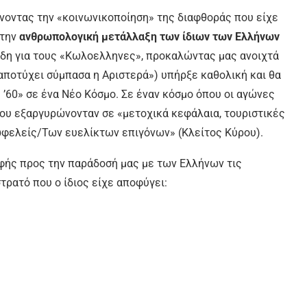
ώνοντας την «κοινωνικοποίηση» της διαφθοράς που είχε
 την
ανθρωπολογική μετάλλαξη των ίδιων των Ελλήνων
ήδη για τους «Κωλοελληνες», προκαλώντας μας ανοιχτά
 αποτύχει σύμπασα η Αριστερά») υπήρξε καθολική και θα
 ’60» σε ένα Νέο Κόσμο. Σε έναν κόσμο όπου οι αγώνες
ίου εξαργυρώνονταν σε «μετοχικά κεφάλαια, τουριστικές
πωφελείς/Των ευελίκτων επιγόνων» (Κλείτος Κύρου).
οφής προς την παράδοσή μας με των Ελλήνων τις
τρατό που ο ίδιος είχε αποφύγει: