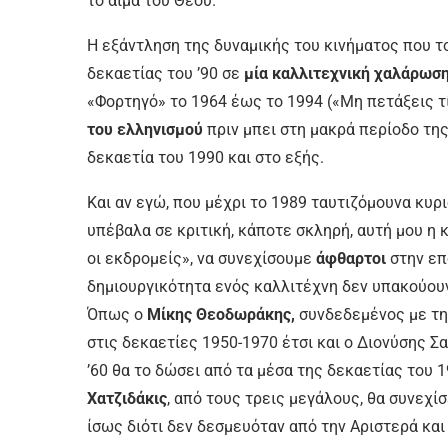
το αίμα του Θεού.
Η εξάντληση της δυναμικής του κινήματος που το
δεκαετίας του ’90 σε
μία καλλιτεχνική χαλάρωσ
«Φορτηγό» το 1964 έως το 1994 («Μη πετάξεις τ
του ελληνισμού
πριν μπει στη μακρά περίοδο τη
δεκαετία του 1990 και στο εξής.
Και αν εγώ, που μέχρι το 1989 ταυτιζόμουνα κυρ
υπέβαλα σε κριτική, κάποτε σκληρή, αυτή μου η κ
οι εκδρομείς», να συνεχίσουμε
άφθαρτοι
στην επ
δημιουργικότητα ενός καλλιτέχνη δεν υπακούου
Όπως ο
Μίκης Θεοδωράκης,
συνδεδεμένος με τη 
στις δεκαετίες 1950-1970 έτσι και ο Διονύσης 
’60 θα το δώσει από τα μέσα της δεκαετίας του 
Χατζιδάκις
, από τους τρεις μεγάλους, θα συνεχί
ίσως διότι δεν δεσμευόταν από την Αριστερά κα