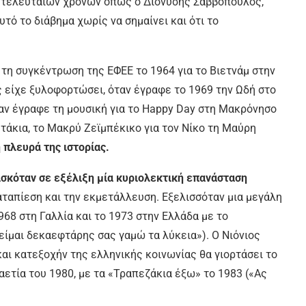
0 τελευταίων χρόνων όπως ο Διονύσης Σαββόπουλος,
τό το διάβημα χωρίς να σημαίνει και ότι το
 τη συγκέντρωση της ΕΦΕΕ το 1964 για το Βιετνάμ στην
 είχε ξυλοφορτώσει, όταν έγραφε το 1969 την Ωδή στο
αν έγραφε τη μουσική για το Happy Day στη Μακρόνησο
τάκια, το Μακρύ Ζεϊμπέκικο για τον Νίκο τη Μαύρη
 πλευρά της ιστορίας.
ισκόταν σε εξέλιξη μία κυριολεκτική επανάσταση
καταπίεση και την εκμετάλλευση. Εξελισσόταν μια μεγάλη
968 στη Γαλλία και το 1973 στην Ελλάδα με το
είμαι δεκαεφτάρης σας γαμώ τα λύκεια»). Ο Νιόνιος
ι κατεξοχήν της ελληνικής κοινωνίας θα γιορτάσει το
τία του 1980, με τα «Τραπεζάκια έξω» το 1983 («Ας