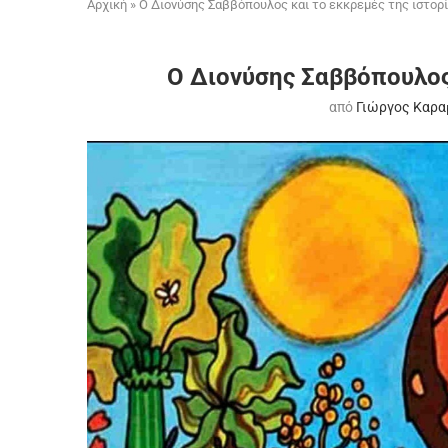
Αρχική
»
Ο Διονύσης Σαββόπουλος και το εκκρεμές της ιστορ
Ο Διονύσης Σαββόπουλος 
από
Γιώργος Καρα