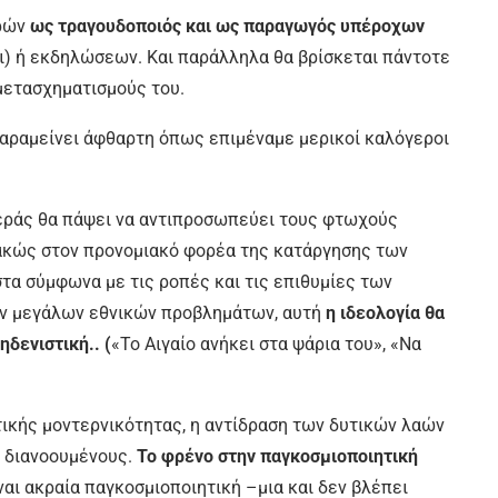
ρών
ως τραγουδοποιός και ως παραγωγός υπέροχων
ι) ή εκδηλώσεων. Και παράλληλα θα βρίσκεται πάντοτε
 μετασχηματισμούς του.
 παραμείνει άφθαρτη όπως επιμέναμε μερικοί καλόγεροι
τεράς θα πάψει να αντιπροσωπεύει τους φτωχούς
ιακώς στον προνομιακό φορέα της κατάργησης των
τα σύμφωνα με τις ροπές και τις επιθυμίες των
ων μεγάλων εθνικών προβλημάτων, αυτή
η ιδεολογία θα
δενιστική.. (
«Το Αιγαίο ανήκει στα ψάρια του», «Να
ικής μοντερνικότητας, η αντίδραση των δυτικών λαών
ι διανοουμένους.
Το φρένο στην παγκοσμιοποιητική
ναι ακραία παγκοσμιοποιητική –μια και δεν βλέπει