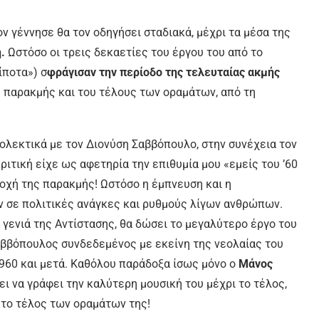
ν γέννησε θα τον οδηγήσει σταδιακά, μέχρι τα μέσα της
η.
Ωστόσο οι τρεις δεκαετίες του έργου του από το
ίποτα») σ
φράγισαν την περίοδο της τελευταίας ακμής
ς παρακμής και του τέλους των οραμάτων, από τη
ιολεκτικά με τον Διονύση Σαββόπουλο, στην συνέχεια τον
ριτική είχε ως αφετηρία την επιθυμία μου «εμείς του ’60
οχή της παρακμής! Ωστόσο η έμπνευση και η
ν σε πολιτικές ανάγκες και ρυθμούς λίγων ανθρώπων.
γενιά της Αντίστασης, θα δώσει το μεγαλύτερο έργο του
Σαββόπουλος συνδεδεμένος με εκείνη της νεολαίας του
1960 και μετά. Καθόλου παράδοξα ίσως μόνο ο
Μάνος
σει να γράφει την καλύτερη μουσική του μέχρι το τέλος,
ι το τέλος των οραμάτων της!