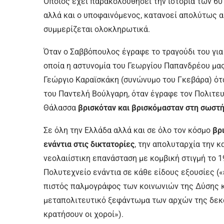
Όποιος έχει παρακολουθήσει την ιστορία των 6
αλλά και ο υποφαινόμενος, κατανοεί απολύτως αυ
συμμερίζεται ολοκληρωτικά.
Όταν ο Σαββόπουλος έγραφε το τραγούδι του για
οποία η αστυνομία του Γεωργίου Παπανδρέου μας
Γεώργιο Καραϊσκάκη (συνώνυμο του Γκεβάρα) ότ
του Παντελή Βούλγαρη, όταν έγραφε τον Πολιτευ
Θάλασσα
βρισκόταν και βρισκόμασταν στη σωστή
Σε όλη την Ελλάδα αλλά και σε όλο τον κόσμο
βρ
ενάντια στις δικτατορίες
, την απολυταρχία την 
νεολαιίστικη επανάσταση με κομβική στιγμή το 1
Πολυτεχνείο ενάντια σε κάθε είδους εξουσίες («
πιστός παλμογράφος των κοινωνιών της Δύσης κα
μεταπολιτευτικό ξεφάντωμα των αρχών της δεκαε
κρατήσουν οι χοροί»).